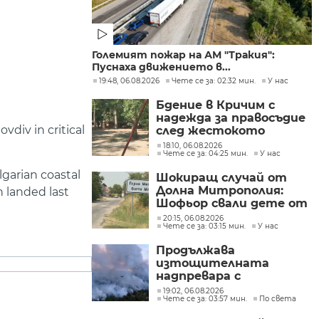
Големият пожар на АМ "Тракия":
Пуснаха движението в...
19:48, 06.08.2026
Чете се за: 02:32 мин.
У нас
Бдение в Кричим с
надежда за правосъдие
div in critical
след жестокото
убийство на млад мъж
18:10, 06.08.2026
Чете се за: 04:25 мин.
У нас
в Пловдив от
тийнейджъри
garian coastal
Шокиращ случай от
Долна Митрополия:
h landed last
Шофьор свали дете от
автобус и го остави на
20:15, 06.08.2026
Чете се за: 03:15 мин.
У нас
пътя в жегата
Продължава
изтощителната
надпревара с
бушуващите пожари в
19:02, 06.08.2026
Чете се за: 03:57 мин.
По света
Европа