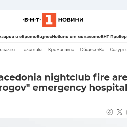
лгария и еврото
Бизнес
Новини от миналото
БНТ Провер
онални
Политика
Криминално
Общество
Сигурн
acedonia nightclub fire are
Pirogov" emergency hospita