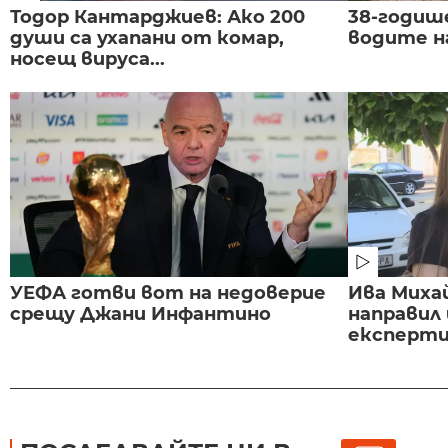
Тодор Кантарджиев: Ако 200
38-годиш
души са ухапани от комар,
водите н
носещ вируса...
УЕФА готви вот на недоверие
Ива Миха
срещу Джани Инфантино
направил
експертиз