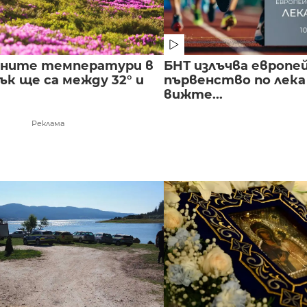
лните температури в
БНТ излъчва европе
к ще са между 32° и
първенство по лека
вижте...
Реклама