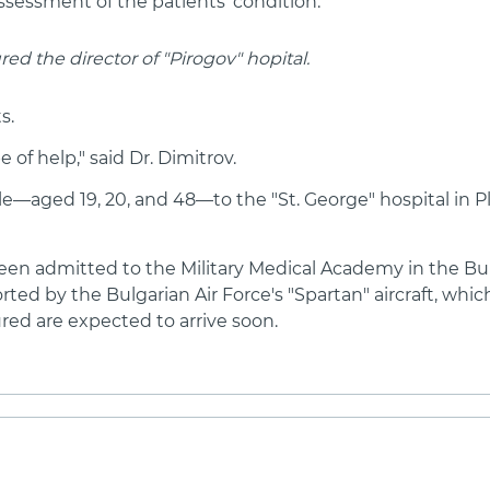
ssessment of the patients' condition.
red the director of "Pirogov" hopital.
s.
 of help," said Dr. Dimitrov.
aged 19, 20, and 48—to the "St. George" hospital in Plov
been admitted to the Military Medical Academy in the Bul
ted by the Bulgarian Air Force's "Spartan" aircraft, whic
ured are expected to arrive soon.