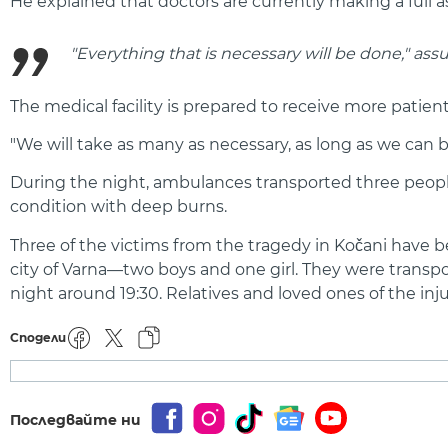
He explained that doctors are currently making a full a
"Everything that is necessary will be done," assu
The medical facility is prepared to receive more patient
"We will take as many as necessary, as long as we can be
During the night, ambulances transported three people—
condition with deep burns.
Three of the victims from the tragedy in Kočani have 
city of Varna—two boys and one girl. They were transpor
night around 19:30. Relatives and loved ones of the inj
Сподели
Последвайте ни