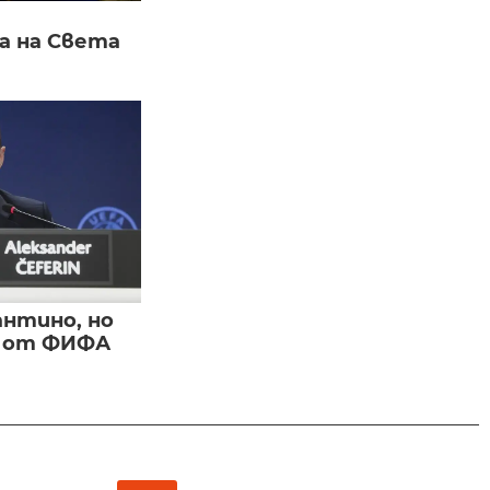
а на Света
нтино, но
и от ФИФА