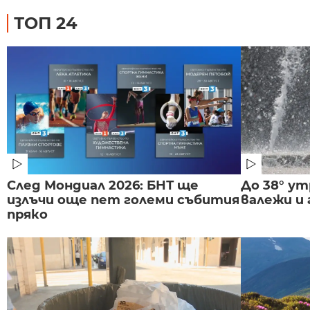
ТОП 24
След Мондиал 2026: БНТ ще
До 38° ут
излъчи още пет големи събития
валежи и
пряко