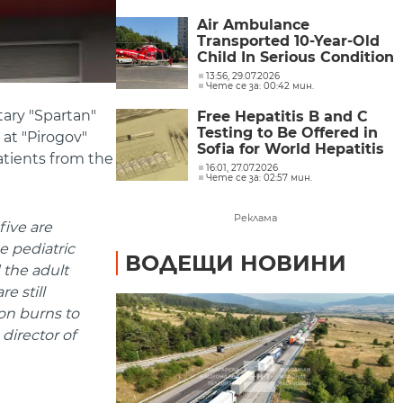
Air Ambulance
Transported 10-Year-Old
Child In Serious Condition
from Burgas
13:56, 29.07.2026
Чете се за: 00:42 мин.
itary "Spartan"
Free Hepatitis B and C
Testing to Be Offered in
 at "Pirogov"
Sofia for World Hepatitis
patients from the
Day
16:01, 27.07.2026
Чете се за: 02:57 мин.
Реклама
five are
he pediatric
ВОДЕЩИ НОВИНИ
 the adult
e still
ion burns to
 director of