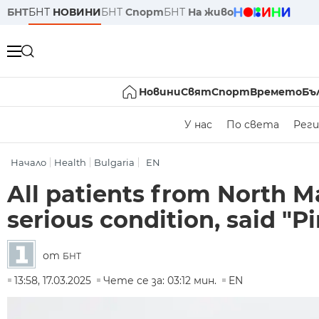
БНТ
БНТ
НОВИНИ
БНТ
Спорт
БНТ
На живо
Новини
Свят
Спорт
Времето
Бъ
У нас
По света
Реги
Начало
Health
Bulgaria
EN
All patients from North M
serious condition, said "
от
БНТ
13:58, 17.03.2025
Чете се за: 03:12 мин.
EN