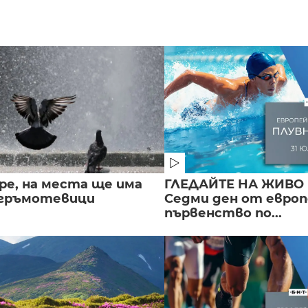
ре, на места ще има
ГЛЕДАЙТЕ НА ЖИВО 
 гръмотевици
Седми ден от евро
първенство по...