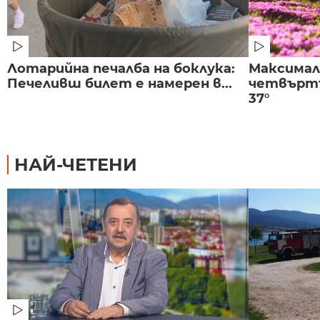
Лотарийна печалба на боклука:
Максима
Печеливш билет е намерен в...
четвъртъ
37°
НАЙ-ЧЕТЕНИ