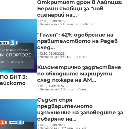
Откритият дрон в Лайпциг:
Берлин съобщи за "нов
сценарий на...
17:20, 06.08.2026
Чете се за: 02:17 мин.
По света
"Галъп": 42% одобрение на
правителството на Радев
след...
12:50, 06.08.2026
Чете се за: 03:52 мин.
У нас
Километрично задръстване
по обходните маршрути
ПО БНТ 3:
след пожара на АМ...
пейското
18:19, 06.08.2026
Чете се за: 03:05 мин.
У нас
Съдът спря
предварителното
изпълнение на заповедите за
събаряне на...
15:06, 06.08.2026
Чете се за: 01:02 мин.
У нас