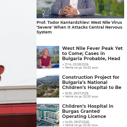
Prof. Todor Kantardzhiev: West Nile Virus
'Severe' When It Attacks Central Nervous
System
West Nile Fever Peak Yet
to Come; Cases in
Bulgaria Probable, Head
of National Centre of
21:14, 03.08.2026
Чете се за: 04:52 мин.
Infectious and Parasitic
Diseases Say
Construction Project for
Bulgaria’s National
Children’s Hospital to Be
Restarted
16:30, 29.07.2026
Чете се за: 02:50 мин.
Children's Hospital in
Burgas Granted
Operating Licence
14:00, 29.07.2026
Чете се за: 02:32 мин.