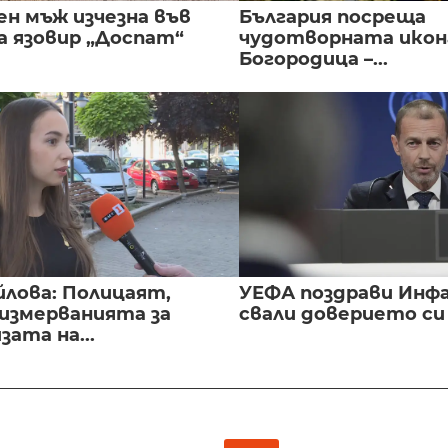
ен мъж изчезна във
България посреща
а язовир „Доспат“
чудотворната икон
Богородица –...
йлова: Полицаят,
УЕФА поздрави Инфа
 измерванията за
свали доверието с
ата на...