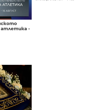
йското
 атлетика -