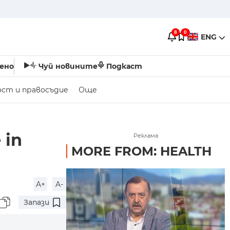
8
0
ENG
ено
Чуй новините
Подкаст
ост и правосъдие
Още
 in
Реклама
MORE FROM: HEALTH
l
A+
A-
Запази