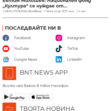
Евтим Милошев: Национален фонд
„Култура“ се нуждае от...
09:00, 07.08.2026 (обновена)
Чете се за: 13:57 мин.
У нас
ПОСЛЕДВАЙТЕ НИ В
Facebook
Instagram
YouTube
TikTok
Google News
LinkedIn
BNT NEWS APP
Всичко най-важно в твоя телефон
ТВОЯТА НОВИНА