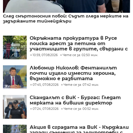
След смъртоносния побой: Съдът гледа мерките на
задържаните тийнейджъри
Окръжната прокуратура в Русе
поиска арест за петима от
участниците в групите, свързани с
разбитата лаборатория за
10:59, 07.08.2026
Чете се за: 02:50 мин.
фентанил
Любомир Николов: Фентанилът
почти изцяло измести хероина,
възможно е разбитата
лаборатория да е единствената у
07:45, 07.08.2026
Чете се за: 07:42 мин.
нас
Скандалът с ВиК - Бургас: Гледат
мярката на бившия директор
07:24, 07.08.2026
Чете се за: 00:52 мин.
Акция в сградата на ВиК - Кърджали
заради съмнения за злоупотреби с