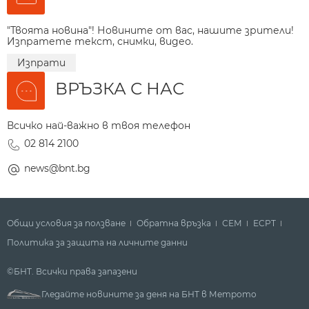
"Твоята новина"! Новините от вас, нашите зрители!
Изпратете текст, снимки, видео.
Изпрати
ВРЪЗКА С НАС
Всичко най-важно в твоя телефон
02 814 2100
news@bnt.bg
Общи условия за ползване
Обратна връзка
СЕМ
ECPT
Политика за защита на личните данни
©БНТ. Всички права запазени
Гледайте новините за деня на БНТ в Метрото