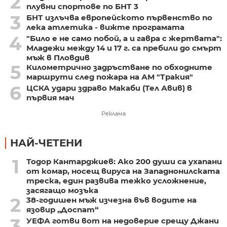
2
плувни спортове по БНТ 3
3
БНТ излъчва европейското първенство по
лека атлетика - вижте програмата
4
"Било е не само побой, а и гавра с жертвата":
Младежи между 14 и 17 г. са пребили до смърт
мъж в Пловдив
5
Километрично задръстване по обходните
маршрути след пожара на АМ "Тракия"
6
ЦСКА удари здраво Макаби (Тел Авив) в
първия мач
Реклама
НАЙ-ЧЕТЕНИ
1
Тодор Кантарджиев: Ако 200 души са ухапани
от комар, носещ вируса на Западнонилската
треска, един развива тежко усложнение,
засягащо мозъка
2
38-годишен мъж изчезна във водите на
язовир „Доспат“
3
УЕФА готви вот на недоверие срещу Джани