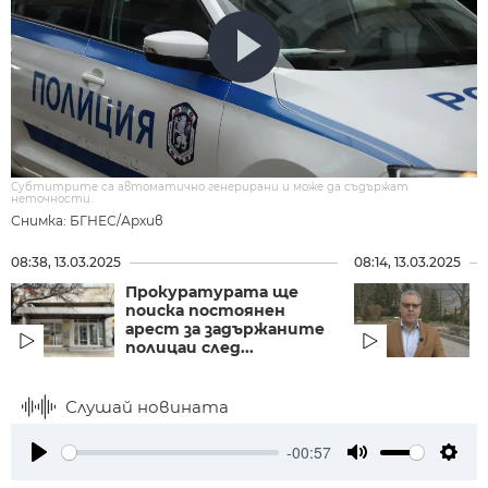
Субтитрите са автоматично генерирани и може да съдържат
неточности.
Снимка: БГНЕС/Архив
08:38, 13.03.2025
08:14, 13.03.2025
Прокуратурата ще
поиска постоянен
арест за задържаните
полицаи след...
Слушай новината
-00:57
Play
Mute
Setti