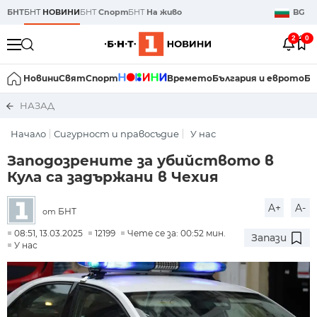
БНТ
БНТ
НОВИНИ
БНТ
Спорт
БНТ
На живо
BG
2
0
Новини
Свят
Спорт
Времето
България и еврото
Би
НАЗАД
Начало
Сигурност и правосъдие
У нас
Заподозрените за убийството в
Кула са задържани в Чехия
A+
A-
БНТ
от
08:51, 13.03.2025
12199
Чете се за: 00:52 мин.
Запази
У нас