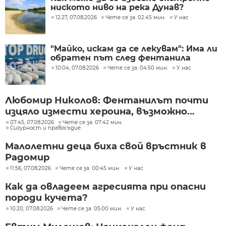
ниското ниво на река Дунав?
12:27, 07.08.2026
Чете се за: 02:45 мин.
У нас
"Майко, искам да се лекувам": Има ли
обратен път след фентанила
10:04, 07.08.2026
Чете се за: 04:50 мин.
У нас
Любомир Николов: Фентанилът почти
изцяло измести хероина, възможно...
07:45, 07.08.2026
Чете се за: 07:42 мин.
Сигурност и правосъдие
Малолетни деца биха свой връстник в
Радомир
11:56, 07.08.2026
Чете се за: 00:45 мин.
У нас
Как да овладеем агресията при опасни
породи кучета?
10:20, 07.08.2026
Чете се за: 05:00 мин.
У нас