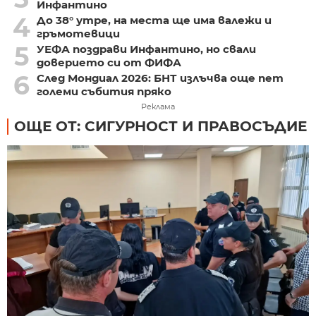
Инфантино
4
До 38° утре, на места ще има валежи и
гръмотевици
5
УЕФА поздрави Инфантино, но свали
доверието си от ФИФА
6
След Мондиал 2026: БНТ излъчва още пет
големи събития пряко
Реклама
ОЩЕ ОТ: СИГУРНОСТ И ПРАВОСЪДИЕ