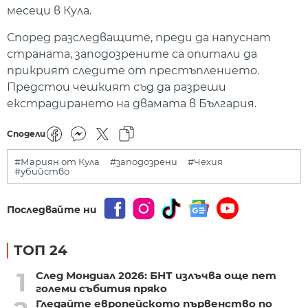
месеци в Кула.
Според разследващите, преди да напуснат
страната, заподозрените са опитали да
прикрият следите от престъплението.
Предстои чешкият съд да разреши
екстрадирането на двамата в България.
Сподели
#Мариян от Кула
#заподозрени
#Чехия
#убийство
Последвайте ни
ТОП 24
1
След Мондиал 2026: БНТ излъчва още пет
големи събития пряко
Гледайте европейското първенство по