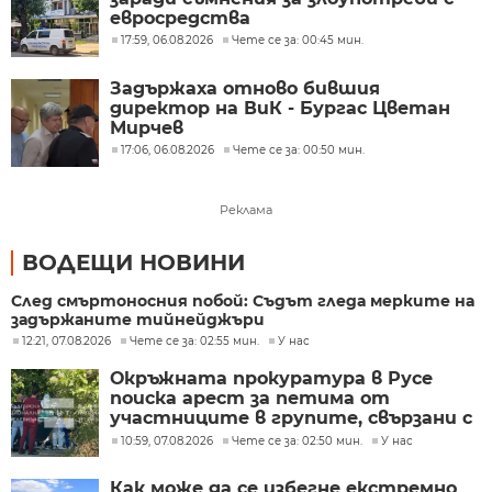
евросредства
17:59, 06.08.2026
Чете се за: 00:45 мин.
Задържаха отново бившия
директор на ВиК - Бургас Цветан
Мирчев
17:06, 06.08.2026
Чете се за: 00:50 мин.
Реклама
ВОДЕЩИ НОВИНИ
След смъртоносния побой: Съдът гледа мерките на
задържаните тийнейджъри
12:21, 07.08.2026
Чете се за: 02:55 мин.
У нас
Окръжната прокуратура в Русе
поиска арест за петима от
участниците в групите, свързани с
разбитата лаборатория за
10:59, 07.08.2026
Чете се за: 02:50 мин.
У нас
фентанил
Как може да се избегне екстремно