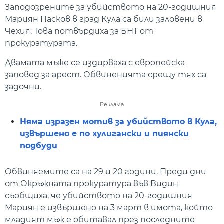
Заподозрените за убийството на 20-годишния
Мариян Пасков в град Кула са били заловени в
Чехия. Това потвърдиха за БНТ от
прокуратурата.
Двамата мъже се издирваха с европейска
заповед за арест. Обвиненията срещу тях са
задочни.
Реклама
Няма изразен мотив за убийството в Кула,
извършено е по хулигански и пиянски
подбуди
Обвиняемите са на 29 и 20 години. Преди дни
от Окръжната прокуратура във Видин
съобщиха, че убийството на 20-годишния
Мариян е извършено на 3 март в имота, който
младият мъж е обитавал през последните