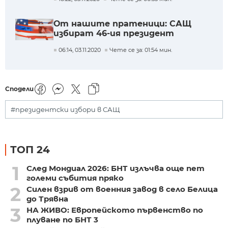
От нашите пратеници: САЩ
избират 46-ия президент
06:14, 03.11.2020
Чете се за: 01:54 мин.
Сподели
#президентски избори в САЩ
ТОП 24
1
След Мондиал 2026: БНТ излъчва още пет
големи събития пряко
2
Силен взрив от военния завод в село Белица
до Трявна
3
НА ЖИВО: Европейското първенство по
плуване по БНТ 3