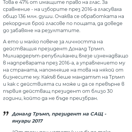
Това е 47% от имащите право на глас. За
сравнение - на изборите през 2016-а гласуваха
общо 136 млн. души. Очаква се обработката на
рекордния брой гласове по пощата, да доведе
до забавяне на резултатите.
А ето и малко повече за личността на
действащия президент Доналд Тръмп.
Милиардерът-републиканец влезе изненадващо
в надпреварата през 2016-а, а управлението му
на страната, напомняше на това на някой от
бизнесите му. Какъв беше мандатът на Тръмп
и как с действията си може и да се превърне в
първия действащ президент от близо 30
години, който да не бъде преизбран.
Доналд Тръмп, президент на САЩ -
януари 2017