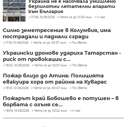
Украйна не е насочвала умишлено
безпилотни летателни апарати
към България
17:06, 10.08.2026
Чете се за: 01:32 мин.
У нас
Силно земетресение в Колумбия, има
пострадали и паднали сгради
17:16, 10.08.2026
Чете се за: 00:37 мин.
По света
Украински дронове удариха Татарстан -
риск от провокации с...
18:20, 10.08.2026
Чете се за: 02:57 мин.
По света
Пожар близо до Атина: Полицията
евакуира хора от района на Куварас
18:10, 10.08.2026
Чете се за: 00:47 мин.
По света
Пожарът край Бобошево е потушен – в
борбата с огъня се...
18:09, 10.08.2026
Чете се за: 02:22 мин.
У нас