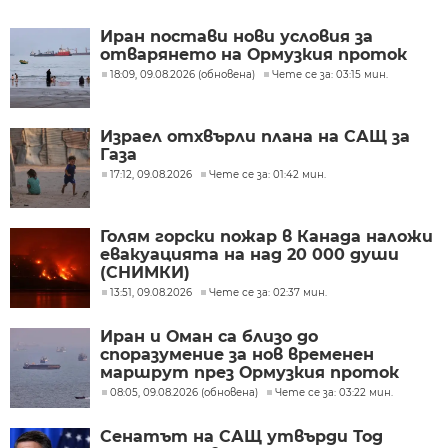
Иран постави нови условия за
отварянето на Ормузкия проток
18:09, 09.08.2026 (обновена)
Чете се за: 03:15 мин.
Израел отхвърли плана на САЩ за
Газа
17:12, 09.08.2026
Чете се за: 01:42 мин.
Голям горски пожар в Канада наложи
евакуацията на над 20 000 души
(СНИМКИ)
13:51, 09.08.2026
Чете се за: 02:37 мин.
Иран и Оман са близо до
споразумение за нов временен
маршрут през Ормузкия проток
08:05, 09.08.2026 (обновена)
Чете се за: 03:22 мин.
Сенатът на САЩ утвърди Тод