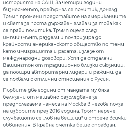
историята на САЩ. За четири години
бизнесменът, превърнал се политик, Доналд
Тръмп промени представите на американците
и света за поста държавен глава и за това как
се прави политика. Тръмп оцеля след
импийчмънт, раздели и поляризира до
крайности американското общество по теми
като имиграцията и расата, излезе от
международни договори. Успя да отдалечи
Вашингтон от традиционно близки съюзници,
да поощри авторитарни лидери и режими, да
се похвали с отлични отношения с Русия.
Първите две години от мандата му бяха
белязани от мащабно разследване за
предполагаема намеса на Москва в негова полза
на изборите през 2016 година. Тръмп нарече
случващото се „лов на вещици" и отрече всички
обвинения. В крайна сметка беше оправдан.