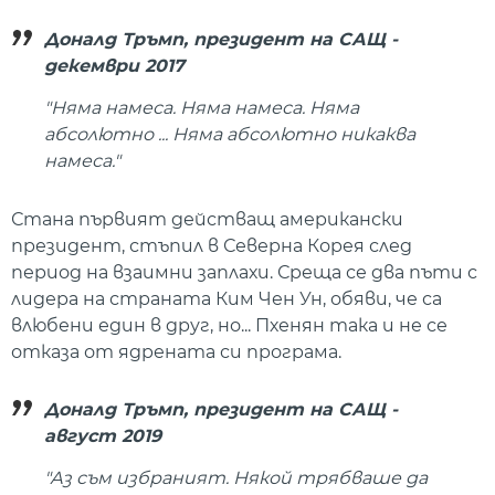
Доналд Тръмп, президент на САЩ -
декември 2017
"Няма намеса. Няма намеса. Няма
абсолютно ... Няма абсолютно никаква
намеса."
Стана първият действащ американски
президент, стъпил в Северна Корея след
период на взаимни заплахи. Среща се два пъти с
лидера на страната Ким Чен Ун, обяви, че са
влюбени един в друг, но... Пхенян така и не се
отказа от ядрената си програма.
Доналд Тръмп, президент на САЩ -
август 2019
"Аз съм избраният. Някой трябваше да