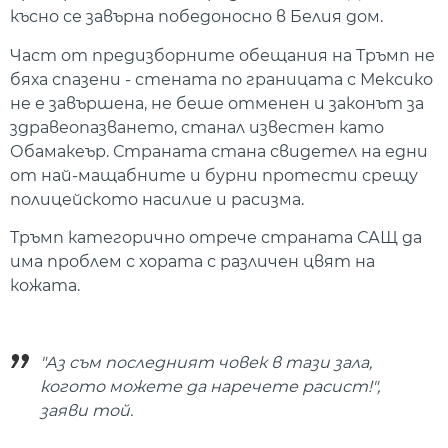
късно се завърна победоносно в Белия дом.
Част от предизборните обещания на Тръмп не
бяха спазени - стената по границата с Мексико
не е завършена, не беше отменен и законът за
здравеопазването, станал известен като
Обамакеър. Страната стана свидетел на едни
от най-мащабните и бурни протести срещу
полицейското насилие и расизма.
Тръмп категорично отрече страната САЩ да
има проблем с хората с различен цвят на
кожата.
"Аз съм последният човек в тази зала,
когото можете да наречете расист!",
заяви той.