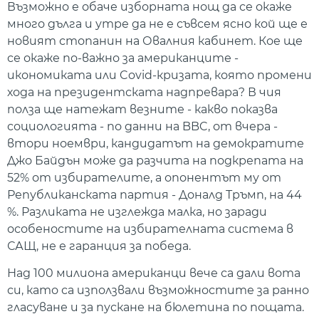
Възможно е обаче изборната нощ да се окаже
много дълга и утре да не е съвсем ясно кой ще е
новият стопанин на Овалния кабинет. Кое ще
се окаже по-важно за американците -
икономиката или Covid-кризата, която промени
хода на президентската надпревара? В чия
полза ще натежат везните - какво показва
социологията - по данни на BBC, от вчера -
втори ноември, кандидатът на демократите
Джо Байдън може да разчита на подкрепата на
52% от избирателите, а опонентът му от
Републиканската партия - Доналд Тръмп, на 44
%. Разликата не изглежда малка, но заради
особеностите на избирателната система в
САЩ, не е гаранция за победа.
Над 100 милиона американци вече са дали вота
си, като са използвали възможностите за ранно
гласуване и за пускане на бюлетина по пощата.