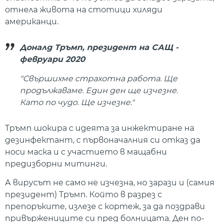
отнела живота на стотици хиляди
американци.
Доналд Тръмп, президент на САЩ -
февруари 2020
"Свършихме страхотна работа. Ще
продължаваме. Един ден ще изчезне.
Като по чудо. Ще изчезне."
Тръмп шокира с идеята за инжектиране на
дезинфектант, с първоначалния си отказ да
носи маска и с участието в мащабни
предизборни митинги.
А вирусът не само не изчезна, но зарази и (самия
президент) Тръмп. Който в разрез с
препоръките, излезе с кортеж, за да поздрави
привържениците си пред болницата. Ден по-