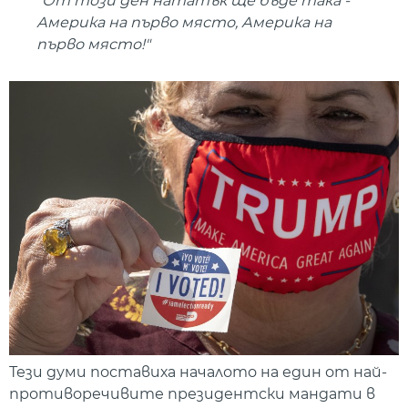
"От този ден нататък ще бъде така -
Америка на първо място, Америка на
първо място!"
Тези думи поставиха началото на един от най-
противоречивите президентски мандати в