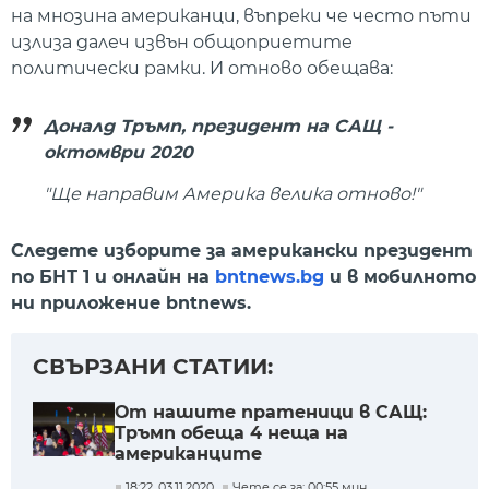
на мнозина американци, въпреки че често пъти
излиза далеч извън общоприетите
политически рамки. И отново обещава:
Доналд Тръмп, президент на САЩ -
октомври 2020
"Ще направим Америка велика отново!"
Следете изборите за американски президент
по БНТ 1 и онлайн на
bntnews.bg
и в мобилното
ни приложение bntnews.
СВЪРЗАНИ СТАТИИ:
От нашите пратеници в САЩ:
Тръмп обеща 4 неща на
американците
18:22, 03.11.2020
Чете се за: 00:55 мин.