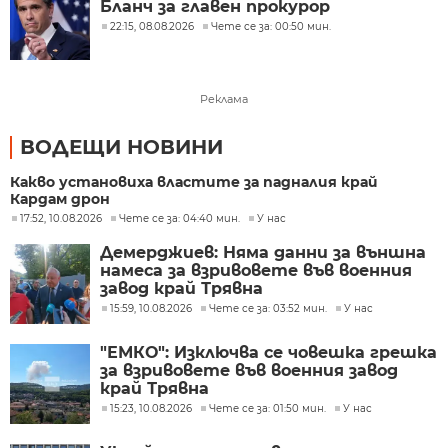
Бланч за главен прокурор
22:15, 08.08.2026
Чете се за: 00:50 мин.
Реклама
ВОДЕЩИ НОВИНИ
Какво установиха властите за падналия край
Кардам дрон
17:52, 10.08.2026
Чете се за: 04:40 мин.
У нас
Демерджиев: Няма данни за външна
намеса за взривовете във военния
завод край Трявна
15:59, 10.08.2026
Чете се за: 03:52 мин.
У нас
"ЕМКО": Изключва се човешка грешка
за взривовете във военния завод
край Трявна
15:23, 10.08.2026
Чете се за: 01:50 мин.
У нас