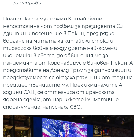
го направи."
Политиката му спрямо Китай беше
непостоянна - от похвали за президента Си
Дзинпин и посещение в Пекин, през рязко
вдигане на митата за китайски стоки и
търговска война между двете най-големи
икономики в света, до обвинения, че за
пандемията от коронавирус е виновен Пекин. А
представите на Доналд Тръмп за дипломация и
предсказуемост се оказаха различни от тези на
предшествениците му. През изминалите 4
години САЩ се оттеглиха от иранската
ядрена сделка, от Парижкото климатично
споразумение, напуснаха СЗО.