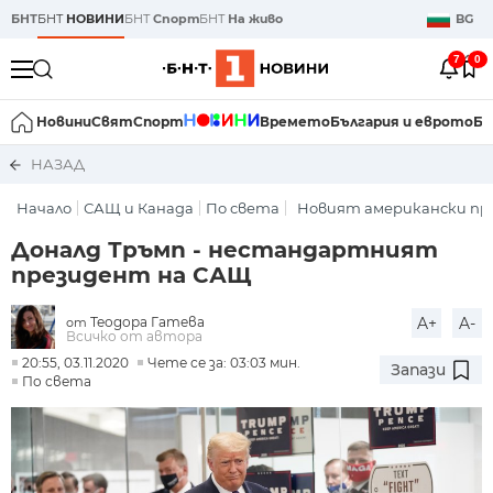
БНТ
БНТ
НОВИНИ
БНТ
Спорт
БНТ
На живо
BG
7
0
Новини
Свят
Спорт
Времето
България и еврото
Би
НАЗАД
Начало
САЩ и Канада
По света
Новият американски п
Доналд Тръмп - нестандартният
президент на САЩ
Теодора Гатева
A+
A-
от
Всичко от автора
20:55, 03.11.2020
Чете се за: 03:03 мин.
Запази
По света