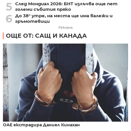
5
След Мондиал 2026: БНТ излъчва още пет
големи събития пряко
6
До 38° утре, на места ще има валежи и
гръмотевици
Реклама
ОЩЕ ОТ: САЩ И КАНАДА
ОАЕ екстрадира Даниел Кинахан