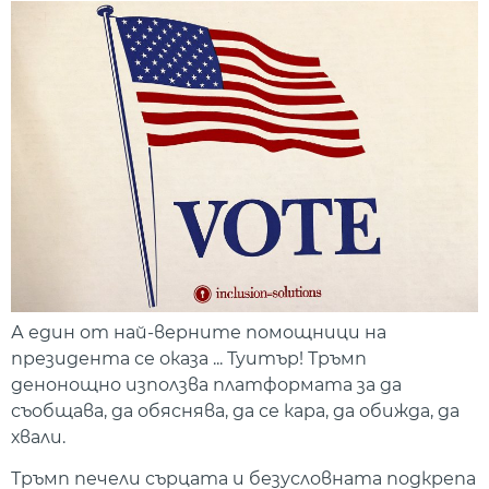
А един от най-верните помощници на
президента се оказа ... Туитър! Тръмп
денонощно използва платформата за да
съобщава, да обяснява, да се кара, да обижда, да
хвали.
Тръмп печели сърцата и безусловната подкрепа