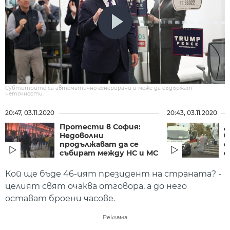
Субтитрите са автоматично генерирани и може да съдържат
неточности.
20:47, 03.11.2020
20:43, 03.11.2020
Протести в София:
Д
Недоволни
б
продължават да се
с
събират между НС и МС
о
Кой ще бъде 46-ият президент на страната? -
целият свят очаква отговора, а до него
остават броени часове.
Реклама