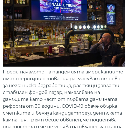
Преди началото на пандемията американците
имаха сериозни основания да гласуват отново
за него: ниска безработица, растящи заплати,
стабилен фондов пазар, намаляване на
данъците като част от първата данъчната
реформа от 30 години. COVID-19 обаче обърка
сметките и беляза кандидатпрезидентската
кампания. Тръмп беше обвинен, че подценява
опасността и че не успява да овладее заразата,