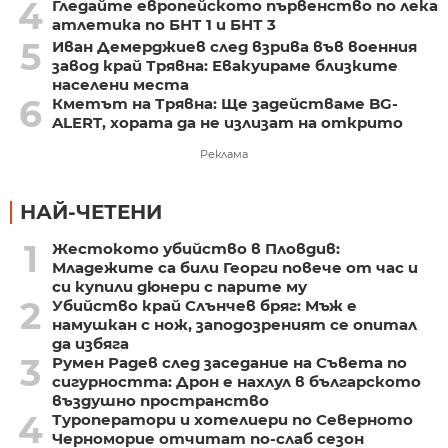
4
Гледайте европейското първенство по лека
атлетика по БНТ 1 и БНТ 3
5
Иван Демерджиев след взрива във военния
завод край Трявна: Евакуираме близките
населени места
6
Кметът на Трявна: Ще задействаме BG-
ALERT, хората да не излизат на открито
Реклама
НАЙ-ЧЕТЕНИ
1
Жестокото убийство в Пловдив:
Младежите са били Георги повече от час и
си купили дюнери с парите му
2
Убийство край Слънчев бряг: Мъж е
намушкан с нож, заподозреният се опитал
да избяга
3
Румен Радев след заседание на Съвета по
сигурността: Дрон е нахлул в българското
въздушно пространство
4
Туроператори и хотелиери по Северното
Черноморие отчитат по-слаб сезон