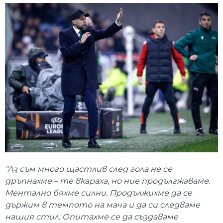
"Аз съм много щастлив след гола не се
дръпнахме – те вкараха, но ние продългжаваме.
Ментално бяхме силни. Продължихме да се
държим в темпото на мача и да си следваме
нашия стил. Опитахме се да създаваме