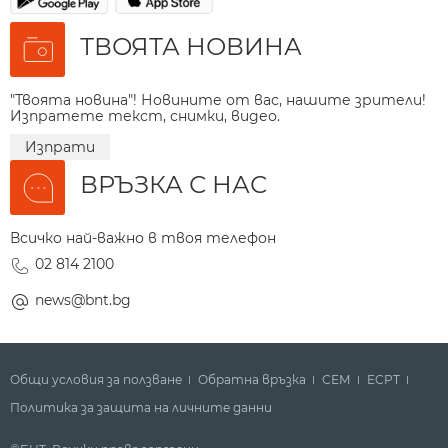
ТВОЯТА НОВИНА
"Твоята новина"! Новините от вас, нашите зрители!
Изпратете текст, снимки, видео.
Изпрати
ВРЪЗКА С НАС
Всичко най-важно в твоя телефон
02 814 2100
news@bnt.bg
Общи условия за ползване
Обратна връзка
СЕМ
ECPT
Политика за защита на личните данни