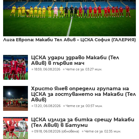
Лига Европа: Макаби Тел Авив – ЦСКА София (ГАЛЕРИЯ)
ЦСКА удари здраво Макаби (Тел
Авив) в първия мач
18:59, 06.08.2026
Чете се за: 03:27 мин.
Христо Янев определи групата на
ЦСКА за гостуването на Макаби (Тел
Авив)
13:20, 06.08.2026
Чете се за: 00:57 мин.
ЦСКА излиза за битка срещу Макаби
(Тел Авив) в Батуми
09:18, 06.08.2026 (обновена)
Чете се за: 02:35 мин.