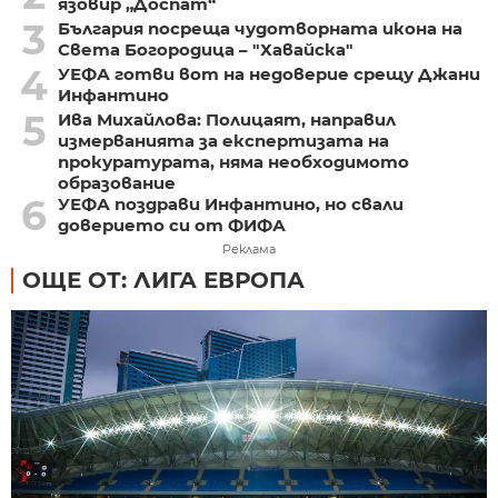
язовир „Доспат“
3
България посреща чудотворната икона на
Света Богородица – "Хавайска"
4
УЕФА готви вот на недоверие срещу Джани
Инфантино
5
Ива Михайлова: Полицаят, направил
измерванията за експертизата на
прокуратурата, няма необходимото
образование
6
УЕФА поздрави Инфантино, но свали
доверието си от ФИФА
Реклама
ОЩЕ ОТ: ЛИГА ЕВРОПА