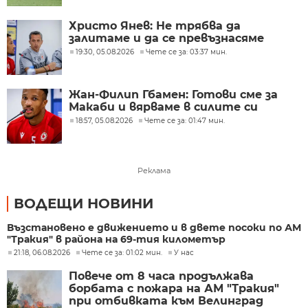
Христо Янев: Не трябва да
залитаме и да се превъзнасяме
19:30, 05.08.2026
Чете се за: 03:37 мин.
Жан-Филип Гбамен: Готови сме за
Макаби и вярваме в силите си
18:57, 05.08.2026
Чете се за: 01:47 мин.
Реклама
ВОДЕЩИ НОВИНИ
Възстановено е движението и в двете посоки по АМ
"Тракия" в района на 69-тия километър
21:18, 06.08.2026
Чете се за: 01:02 мин.
У нас
Повече от 8 часа продължава
борбата с пожара на АМ "Тракия"
при отбивката към Велинград