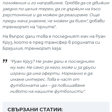
положения и го направихме. Трябва да се движим
заедно по целия терен, да се държим на късо
разстоняние и да можем да реагираме. Още
преди мача знаехме, че можем да бием",
добави
треньорът на "орлите".
На въпрос дали това е последният мач на Руан
Круз, който е пред трансфер в родината си
Бразилия, треньорът каза:
"Руан Круз? Не знам дали е последниям
му мач. Не само за него, може и за други
играчи да има оферти. Нормално е да
имаме интерес. Това е част от
футболната цел – да повишаваме
нивото на нашите футболисти".
СВЪРЗАНИ СТАТИИ: