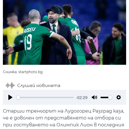
Снимка: startphoto.bg
Слушай новината
-02:29
Play
Mute
Setti
Старши треньорът на Лудогорец Разград каза,
че е доволен от представянето на отбора си
при гостуването на Олимпик Лион в последния