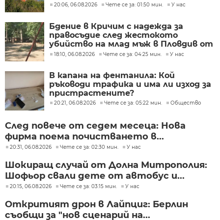
20:06, 06.08.2026
Чете се за: 01:50 мин.
У нас
Бдение в Кричим с надежда за
правосъдие след жестокото
убийство на млад мъж в Пловдив от
тийнейджъри
18:10, 06.08.2026
Чете се за: 04:25 мин.
У нас
В капана на фентанила: Кой
ръководи трафика и има ли изход за
пристрастените?
20:21, 06.08.2026
Чете се за: 05:22 мин.
Общество
След повече от седем месеца: Нова
фирма поема почистването в...
20:31, 06.08.2026
Чете се за: 02:30 мин.
У нас
Шокиращ случай от Долна Митрополия:
Шофьор свали дете от автобус и...
20:15, 06.08.2026
Чете се за: 03:15 мин.
У нас
Откритият дрон в Лайпциг: Берлин
съобщи за "нов сценарий на...