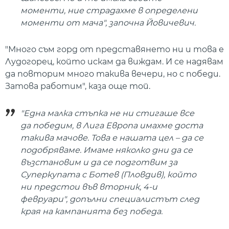
моменти, ние страдахме в определени
моменти от мача", започна Йовичевич.
"Много съм горд от представянето ни и това е
Лудогорец, който искам да виждам. И се надявам
да повторим много такива вечери, но с победи.
Затова работим", каза още той.
"Една малка стъпка не ни стигаше все
да победим, в Лига Европа имахме доста
такива мачове. Това е нашата цел – да се
подобряваме. Имаме няколко дни да се
възстановим и да се подготвим за
Суперкупата с Ботев (Пловдив), който
ни предстои във вторник, 4-и
февруари", допълни специалистът след
края на кампанията без победа.