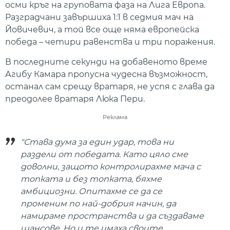
осми кръг на груповата фаза на Лига Европа.
Разградчани завършиха 1:1 в седмия мач на
Йовичевич, а той все още няма европейска
победа – четири равенства и три поражения.
В последните секунди на добавеното време
Агибу Камара пропусна чудесна възможност,
останал сам срещу вратаря, не успя с глава да
преодолее вратаря Люка Пери.
Реклама
"Става дума за един удар, това ни
раздели от победата. Като цяло сме
доволни, защото контролирахме мача с
топката и без топката, бяхме
амбициозни. Опитахме се да се
променим по най-добрия начин, да
намираме пространства и да създаваме
шансове. Но и те имаха своите