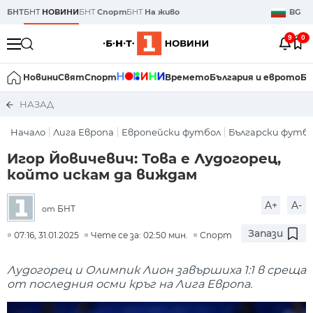
БНТ
БНТ
НОВИНИ
БНТ
Спорт
БНТ
На живо
BG
9
0
Новини
Свят
Спорт
Времето
България и еврото
Би
НАЗАД
Начало
Лига Европа
Европейски футбол
Български футб
Игор Йовичевич: Това е Лудогорец,
който искам да виждам
A+
A-
БНТ
от
Запази
07:16, 31.01.2025
Чете се за: 02:50 мин.
Спорт
Лудогорец и Олимпик Лион завършиха 1:1 в среща
от последния осми кръг на Лига Европа.