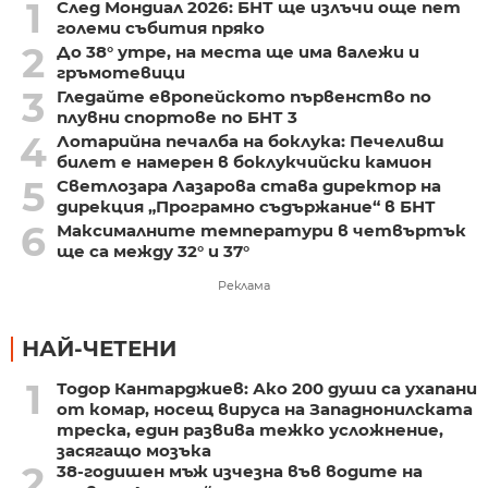
1
След Мондиал 2026: БНТ ще излъчи още пет
големи събития пряко
2
До 38° утре, на места ще има валежи и
гръмотевици
3
Гледайте европейското първенство по
плувни спортове по БНТ 3
4
Лотарийна печалба на боклука: Печеливш
билет е намерен в боклукчийски камион
5
Светлозара Лазарова става директор на
дирекция „Програмно съдържание“ в БНТ
6
Максималните температури в четвъртък
ще са между 32° и 37°
Реклама
НАЙ-ЧЕТЕНИ
1
Тодор Кантарджиев: Ако 200 души са ухапани
от комар, носещ вируса на Западнонилската
треска, един развива тежко усложнение,
засягащо мозъка
2
38-годишен мъж изчезна във водите на