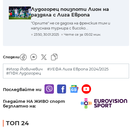
Лудогорец поизпоти Лион на
раздяла с Лига Европа
"Орлите" не се дадоха на френския тим и
напуснаха турнира с високо...
23:50, 30.01.2025
Чете се за: 05:02 мин.
Сподели
#Игор Йовичевич
#УЕФА Лига Европа 2024/2025
#ПФК Лудогорец
Последвайте ни
Гледайте НА ЖИВО спорт
безплатно на:
ТОП 24