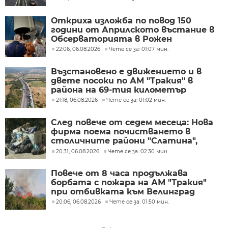
Откриха изложба по повод 150
години от Априлското въстание в
Обсерваторията в Рожен
22:06, 06.08.2026
Чете се за: 01:07 мин.
Възстановено е движението и в
двете посоки по АМ "Тракия" в
района на 69-тия километър
21:18, 06.08.2026
Чете се за: 01:02 мин.
След повече от седем месеца: Нова
фирма поема почистването в
столичните райони "Слатина",
"Подуяне" и "Изгрев"
20:31, 06.08.2026
Чете се за: 02:30 мин.
Повече от 8 часа продължава
борбата с пожара на АМ "Тракия"
при отбивката към Велинград
20:06, 06.08.2026
Чете се за: 01:50 мин.