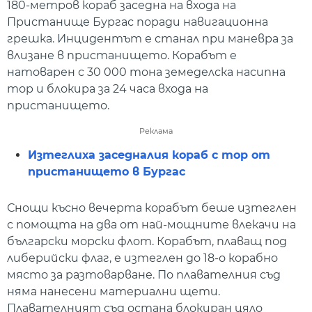
180-метров кораб заседна на входа на
Пристанище Бургас поради навигационна
грешка. Инцидентът е станал при маневра за
влизане в пристанището. Корабът е
натоварен с 30 000 тона земеделска насипна
тор и блокира за 24 часа входа на
пристанището.
Реклама
Изтеглиха заседналия кораб с тор от
пристанището в Бургас
Снощи късно вечерта корабът беше изтеглен
с помощта на два от най-мощните влекачи на
български морски флот. Корабът, плаващ под
либерийски флаг, е изтеглен до 18-о корабно
място за разтоварване. По плавателния съд
няма нанесени материални щети.
Плавателният съд остана блокиран цяло