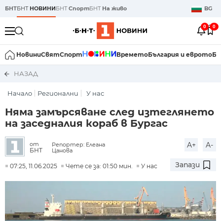
БНТ
БНТ
НОВИНИ
БНТ
Спорт
БНТ
На живо
BG
0
0
Новини
Свят
Спорт
Времето
България и еврото
Би
НАЗАД
Начало
Регионални
У нас
Няма замърсяване след изтеглянето
на заседналия кораб в Бургас
A+
A-
от
Репортер: Елеана
БНТ
Цанова
Запази
07:25, 11.06.2025
Чете се за: 01:50 мин.
У нас