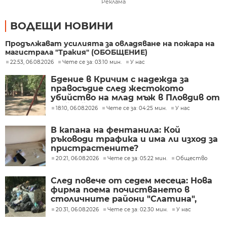
Реклама
ВОДЕЩИ НОВИНИ
Продължават усилията за овладяване на пожара на
магистрала "Тракия" (ОБОБЩЕНИЕ)
22:53, 06.08.2026
Чете се за: 03:10 мин.
У нас
Бдение в Кричим с надежда за
правосъдие след жестокото
убийство на млад мъж в Пловдив от
тийнейджъри
18:10, 06.08.2026
Чете се за: 04:25 мин.
У нас
В капана на фентанила: Кой
ръководи трафика и има ли изход за
пристрастените?
20:21, 06.08.2026
Чете се за: 05:22 мин.
Общество
След повече от седем месеца: Нова
фирма поема почистването в
столичните райони "Слатина",
"Подуяне" и "Изгрев"
20:31, 06.08.2026
Чете се за: 02:30 мин.
У нас