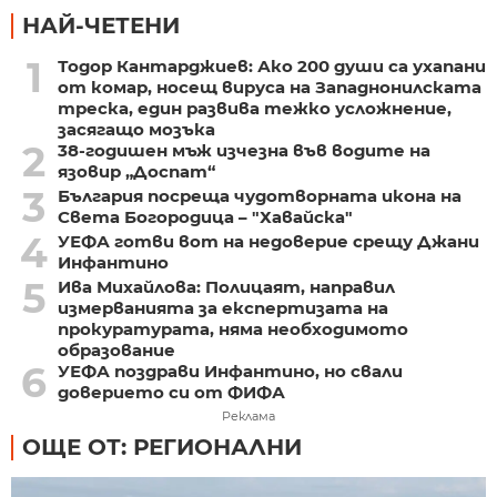
НАЙ-ЧЕТЕНИ
1
Тодор Кантарджиев: Ако 200 души са ухапани
от комар, носещ вируса на Западнонилската
треска, един развива тежко усложнение,
засягащо мозъка
2
38-годишен мъж изчезна във водите на
язовир „Доспат“
3
България посреща чудотворната икона на
Света Богородица – "Хавайска"
4
УЕФА готви вот на недоверие срещу Джани
Инфантино
5
Ива Михайлова: Полицаят, направил
измерванията за експертизата на
прокуратурата, няма необходимото
образование
6
УЕФА поздрави Инфантино, но свали
доверието си от ФИФА
Реклама
ОЩЕ ОТ: РЕГИОНАЛНИ