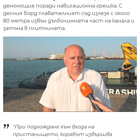
денонощие поради навигационна грешка. С
десния борд плавателният съд излезе с около
80 метра извън дълбочинната част на канала и
затъна в плитчината.
"При подхождане към входа на
пристанището, корабът извършва