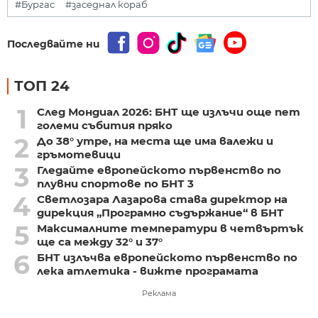
#Бургас
#заседнал кораб
Последвайте ни
ТОП 24
1
След Мондиал 2026: БНТ ще излъчи още пет
големи събития пряко
2
До 38° утре, на места ще има валежи и
гръмотевици
3
Гледайте европейското първенство по
плувни спортове по БНТ 3
4
Светлозара Лазарова става директор на
дирекция „Програмно съдържание“ в БНТ
5
Максималните температури в четвъртък
ще са между 32° и 37°
6
БНТ излъчва европейското първенство по
лека атлетика - вижте програмата
Реклама