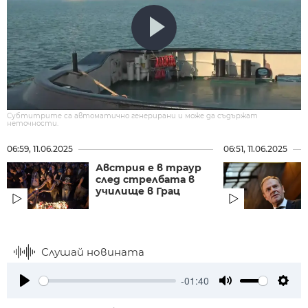
Субтитрите са автоматично генерирани и може да съдържат
неточности.
06:59, 11.06.2025
06:51, 11.06.2025
Австрия е в траур
след стрелбата в
училище в Грац
Слушай новината
-01:40
Play
Mute
Setti