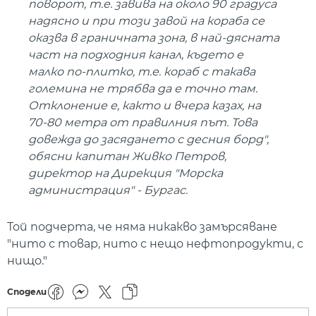
поворот, т.е. завива на около 90 градуса
надясно и при този завой на кораба се
оказва в граничната зона, в най-дясната
част на подходния канал, където е
малко по-плитко, т.е. кораб с такава
големина не трябва да е точно там.
Отклонение е, както и вчера казах, на
70-80 метра от правилния път. Това
довежда до засядането с десния борд",
обясни капитан Живко Петров,
директор на Дирекция "Морска
администрация" - Бургас.
Той подчерта, че няма никакво замърсяване
"нито с товар, нито с нещо нефтопродукти, с
нищо."
Сподели