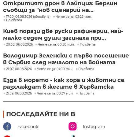
Откритият дрон в Лайпциг: Берлин
съобщи за "нов сценарий на...
17:20, 06.08.2026 (обновена)
Чете се за: 02:22 мин.
По света
Киев порази две руски рафинерии, най-
малко седем души загинаха при...
20:36, 06.08.2026
Чете се за: 00:50 мин.
По света
Володимир Зеленски с първо посещение
в Сърбия след началото на войната
21:07, 06.08.2026
Чете се за: 01:00 мин.
По света
Езда в морето - как хора и животни се
разхлаждат в жегите в Хърватска
21:59, 06.08.2026
Чете се за: 00:37 мин.
По света
ПОСЛЕДВАЙТЕ НИ В
Facebook
Instagram