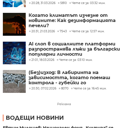
мрежи
20:28, 31.03.2026
5810
Чете се за: 03:32 мин.
Когато климатът изчезне от
новините: Как дезинформацията
печели?
20:31, 21.03.2026
7543
Чете се за: 12:57 мин.
AI слоп в социалните платформи
разпространява лъжи за български
популярни личности
21:01, 18.03.2026
Чете се за: 03:10 мин.
(Без)изход: В лабиринта на
зависимостта, когато поемаш
контрола - губейки го
20:30, 07.02.2026
8070
Чете се за: 16:45 мин.
Реклама
ВОДЕЩИ НОВИНИ
Евтим Милошев: Национален фонд „Култура“ се