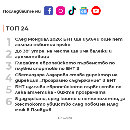
Последвайте ни
ТОП 24
1
След Мондиал 2026: БНТ ще излъчи още пет
големи събития пряко
2
До 38° утре, на места ще има валежи и
гръмотевици
3
Гледайте европейското първенство по
плувни спортове по БНТ 3
4
Светлозара Лазарова става директор на
дирекция „Програмно съдържание“ в БНТ
5
БНТ излъчва европейското първенство по
лека атлетика - вижте програмата
6
8 задържани, сред които и непълнолетни, за
жестокото убийство след побой на млад
мъж в Пловдив
Реклама