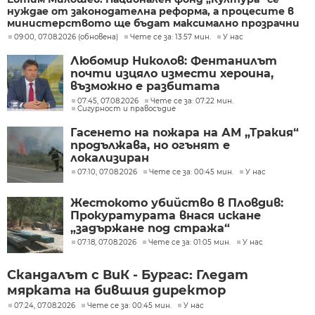
нуждае от законодателна реформа, а процесите в
министерството ще бъдат максимално прозрачни
09:00, 07.08.2026 (обновена)
Чете се за: 13:57 мин.
У нас
Любомир Николов: Фентанилът
почти изцяло измести хероина,
възможно е разбитата
лаборатория да е единствената у
07:45, 07.08.2026
Чете се за: 07:22 мин.
Сигурност и правосъдие
нас
Гасенето на пожара на АМ „Тракия“
продължава, но огънят е
локализиран
07:10, 07.08.2026
Чете се за: 00:45 мин.
У нас
Жестокото убийство в Пловдив:
Прокуратурата внася искане
„задържане под стража“
07:18, 07.08.2026
Чете се за: 01:05 мин.
У нас
Скандалът с ВиК - Бургас: Гледат
мярката на бившия директор
07:24, 07.08.2026
Чете се за: 00:45 мин.
У нас