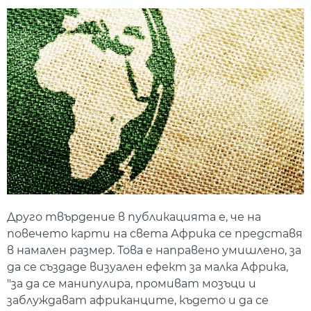
Друго твърдение в публикацията е, че на
повечето карти на света Африка се представя
в намален размер. Това е направено умишлено, за
да се създаде визуален ефект за малка Африка,
"за да се манипулира, промиват мозъци и
заблуждават африканците, където и да се