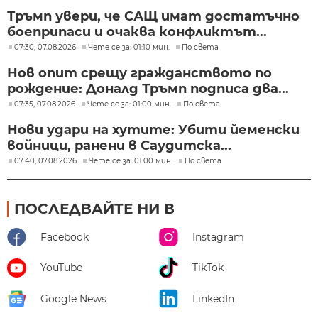
Тръмп увери, че САЩ имат достатъчно
боеприпаси и очаква конфликтът...
07:30, 07.08.2026
Чете се за: 01:10 мин.
По света
Нов опит срещу гражданството по
рождение: Доналд Тръмп подписа два...
07:35, 07.08.2026
Чете се за: 01:00 мин.
По света
Нови удари на хутите: Убити йеменски
войници, ранени в Саудитска...
07:40, 07.08.2026
Чете се за: 01:00 мин.
По света
ПОСЛЕДВАЙТЕ НИ В
Facebook
Instagram
YouTube
TikTok
Google News
LinkedIn