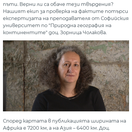
пъти. Верни ли са обаче тези твърдения?
Нашият екип за проверка на фактите потърси
експертизата на преподавателя от Софийския
университет по "Природна география на
континентите" доц. Зорница Чолакова.
Според картата в публикацията ширината на
Африка е 7200 км, а на Азия – 6400 км. Доц.