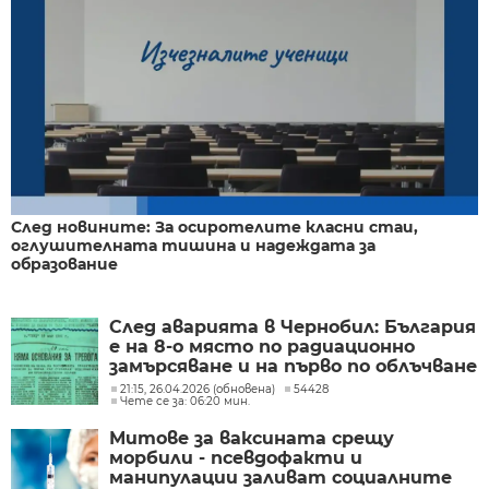
След новините: За осиротелите класни стаи,
оглушителната тишина и надеждата за
образование
След аварията в Чернобил: България
е на 8-о място по радиационно
замърсяване и на първо по облъчване
на хората
21:15, 26.04.2026 (обновена)
54428
Чете се за: 06:20 мин.
Митове за ваксината срещу
морбили - псевдофакти и
манипулации заливат социалните