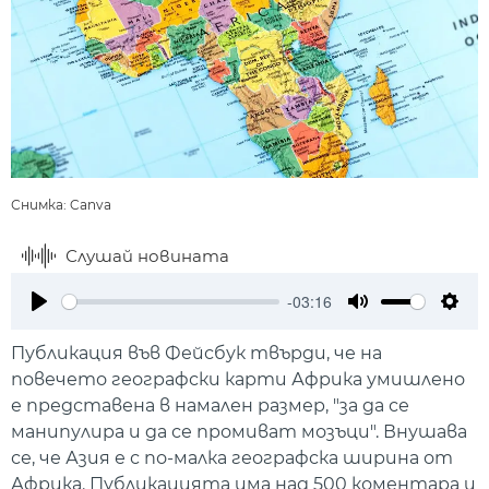
Снимка: Canva
Слушай новината
-03:16
Play
Mute
Setti
Публикация във Фейсбук твърди, че на
повечето географски карти Африка умишлено
е представена в намален размер, "за да се
манипулира и да се промиват мозъци". Внушава
се, че Азия е с по-малка географска ширина от
Африка. Публикацията има над 500 коментара и