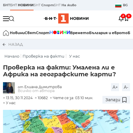
БНТ
БНТ
НОВИНИ
БНТ
Спорт
БНТ
На живо
BG
2
0
Новини
Свят
Спорт
Времето
България и еврото
Би
НАЗАД
Начало
Проверка на факти
У нас
Проверка на факти: Умалена ли е
Африка на географските карти?
Елиана Димитрова
A+
A-
от
Всичко от автора
13:15, 30.11.2024
10682
Чете се за: 03:10 мин.
Запази
У нас