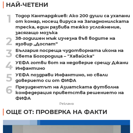
НАЙ-ЧЕТЕНИ
1
Тодор Кантарджиев: Ако 200 души са ухапани
от комар, носещ вируса на Западнонилската
треска, един развива тежко усложнение,
засягащо мозъка
2
38-годишен мъж изчезна във водите на
язовир „Доспат“
3
България посреща чудотворната икона на
Света Богородица – "Хавайска"
4
УЕФА готви вот на недоверие срещу Джани
Инфантино
5
УЕФА поздрави Инфантино, но свали
доверието си от ФИФА
6
Президентът на Азиатската футболна
конфедерация приветства решението на
ФИФА
Реклама
ОЩЕ ОТ: ПРОВЕРКА НА ФАКТИ