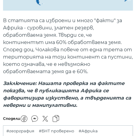
В статията са изброени и много "факти" за
Африка - суровини, златен резерв,
обработваема земя. Твърди се, че
континентът има 60% обработваема земя.
Според доц. Чолакова повече от една трета от
територията на този континент са пустини,
което означава, че е невъзможно
обработваемата земя да е 60%.
Заключение: Нашата проверка на фактите
показва, че в публикацията Африка се
фаворитизира изкуствено, а твърденията са
неверни и манипулативни.
Сподели
#георграфия
#БНТ проверено
#Африка