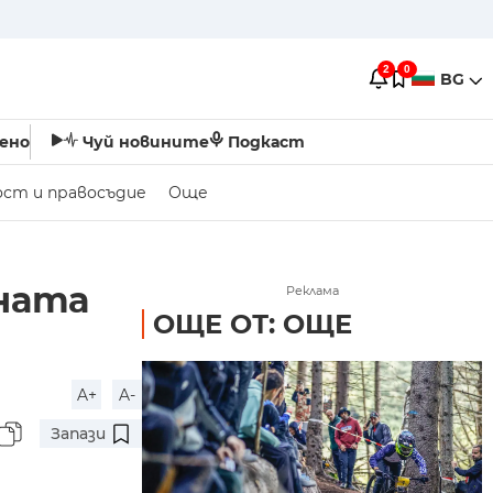
2
0
BG
ено
Чуй новините
Подкаст
ост и правосъдие
Още
лната
Реклама
ОЩЕ ОТ: ОЩЕ
A+
A-
Запази