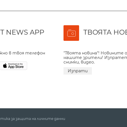
T NEWS APP
ТВОЯТА НО
ажно в твоя телефон
"Твоята новина"! Новините о
нашите зрители! Изпрате
снимки, видео.
Изпрати
тика за защита на личните данни