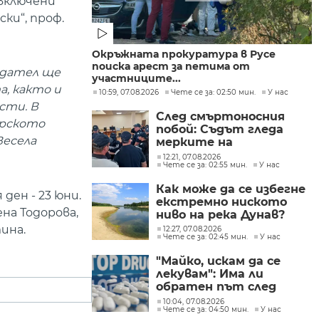
 включени
ки“, проф.
Окръжната прокуратура в Русе
поиска арест за петима от
едател ще
участниците...
а, както и
10:59, 07.08.2026
Чете се за: 02:50 мин.
У нас
сти. В
След смъртоносния
арското
побой: Съдът гледа
Весела
мерките на
задържаните
12:21, 07.08.2026
Чете се за: 02:55 мин.
У нас
тийнейджъри
Как може да се избегне
ден - 23 юни.
екстремно ниското
на Тодорова,
ниво на река Дунав?
ина.
12:27, 07.08.2026
Чете се за: 02:45 мин.
У нас
"Майко, искам да се
лекувам": Има ли
обратен път след
фентанила
10:04, 07.08.2026
Чете се за: 04:50 мин.
У нас