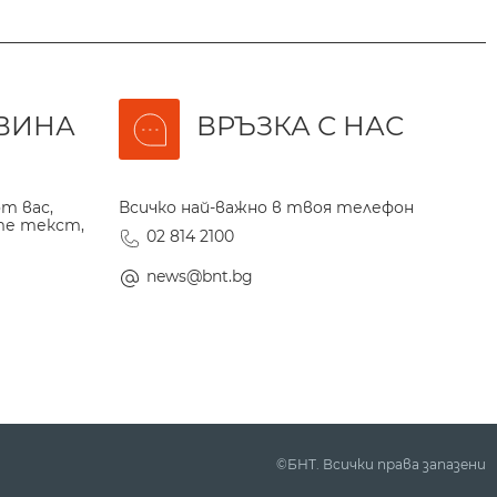
ВИНА
ВРЪЗКА С НАС
т вас,
Всичко най-важно в твоя телефон
те текст,
02 814 2100
news@bnt.bg
©БНТ. Всички права запазени