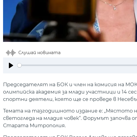
Слушай новината
Play
Председателят на БОК и член на комисия на МОК 
олимпийска академия за млади участници и 14 с
спортни деятели, която ще се проведе в Несебъ
Темата на тазгодишното издание е: „Мястото 
светогледа на младия човек“. Форумът започва о
Старата Митрополия.