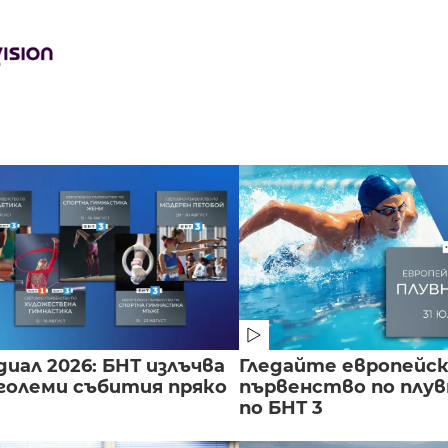
иал 2026: БНТ излъчва
Гледайте европейс
големи събития пряко
първенство по плу
по БНТ 3