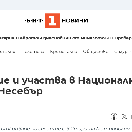
лгария и еврото
Бизнес
Новини от миналото
БНТ Провер
онални
Политика
Криминално
Общество
Сигурн
ие и участва в Национа
 Несебър
о откриване на сесиите е в Старата Митрополия.