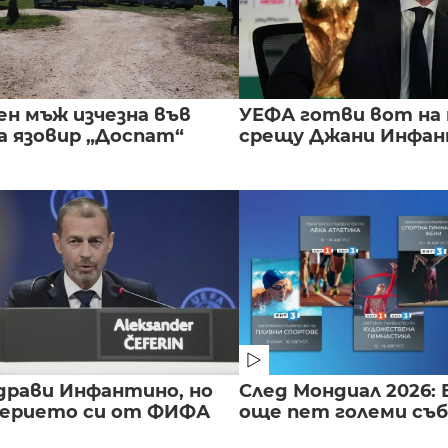
ен мъж изчезна във
УЕФА готви вот на
а язовир „Доспат“
срещу Джани Инфа
драви Инфантино, но
След Мондиал 2026: 
верието си от ФИФА
още пет големи съ