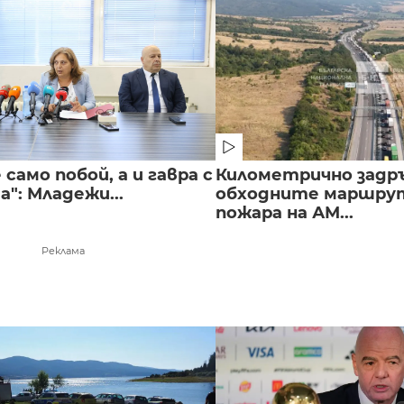
 само побой, а и гавра с
Километрично задр
": Младежи...
обходните маршрут
пожара на АМ...
Реклама