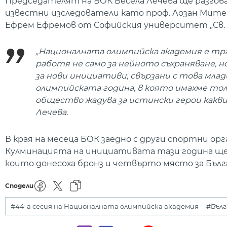
Председателят на БОК Весела Лечева ще разгова
известни изследователи като проф. Лозан Митев
Ефрем Ефремов от Софийския университет „Св. 
„Националната олимпийска академия е тра
работя не само за нейното съхраняване, н
за нови инициативи, свързани с това мла
олимпийската година, в която имахме толк
общество жадува за истински герои какв
Лечева.
В края на месеца БОК заедно с други спортни ор
Кулминацията на инициативата тази година ще е
които донесоха бронз и четвърто място за Бъл
Сподели
#44-а сесия на Националната олимпийска академия
#Бълг