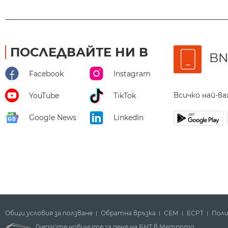
ПОСЛЕДВАЙТЕ НИ В
BN
Facebook
Instagram
Всичко най-в
YouTube
TikTok
Google News
LinkedIn
Общи условия за ползване
Обратна връзка
СЕМ
ECPT
Поли
Гледайте новините за деня на БНТ в Метрото