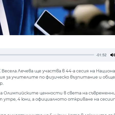
-01:52
M
Весела Лечева ще участва в 44-а сесия на Национ
есия за учителите по физическо възпитание и об
р.
на Олимпийските ценности в света на съвременн
т утре, 4 юни, а официалното откриване на сесиит