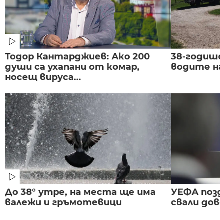
Тодор Кантарджиев: Ако 200
38-годиш
души са ухапани от комар,
водите н
носещ вируса...
До 38° утре, на места ще има
УЕФА поз
валежи и гръмотевици
свали до