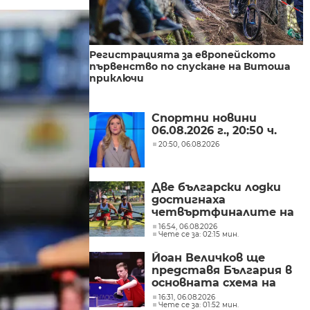
Регистрацията за европейското
първенство по спускане на Витоша
приключи
Спортни новини
06.08.2026 г., 20:50 ч.
20:50, 06.08.2026
Две български лодки
достигнаха
четвъртфиналите на
световното
16:54, 06.08.2026
Чете се за: 02:15 мин.
първенство по гребане
в Пловдив
Йоан Величков ще
представя България в
основната схема на
WTT Contender
16:31, 06.08.2026
Чете се за: 01:52 мин.
Panagyurishte 2026