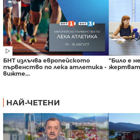
БНТ излъчва европейското
"Било е не
първенство по лека атлетика -
жертвата
вижте...
НАЙ-ЧЕТЕНИ