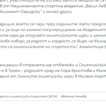
ря с участниците на 5-и юни, като в лекциите са
 от Националнанта спортна академия „Васил Левс
Климент Охридски“ и много други.
диция, която се пази през годините. Като предс
о и за още по-голямо популяризиране на Академият
дите хора да опознаят олимпийските идеи и ценно
ова поводи за радост и гордост, се видя, че бълг
ито са олимпийските ни спортисти“, коментира 
ганизации в страната ще отбележи и Олимпийския 
 в Троян – родният град на Лора Христова и Миле
гария от Зимните олимпийски игри в Милано-Корт
арски олимпийски комитет (БОК)
#Весела Лечева