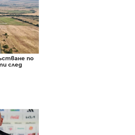
ъстване по
и след