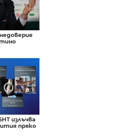
 недоверие
нтино
БНТ излъчва
бития пряко