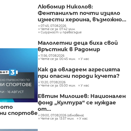
Любомир Николов:
Фентанилът почти изцяло
измести хероина, възможно...
07:45, 07.08.2026
Чете се за: 07:42 мин.
Сигурност и правосъдие
Малолетни деца биха свой
връстник в Радомир
11:56, 07.08.2026
Чете се за: 00:45 мин.
У нас
Как да овладеем агресията
при опасни породи кучета?
10:20, 07.08.2026
Чете се за: 05:00 мин.
У нас
Евтим Милошев: Национален
фонд „Култура“ се нуждае
кото
от...
вни спортове
09:00, 07.08.2026 (обновена)
Чете се за: 13:57 мин.
У нас