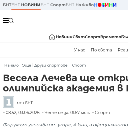
БНТ
БНТ
НОВИНИ
БНТ
Спорт
БНТ
На живо
Новини
Свят
Спорт
Времето
Бъ
У нас
По света
Реги
Начало
Още
Други спортове
Спорт
Весела Лечева ще откр
олимпийска академия в
от
БНТ
08:52, 03.06.2026
Чете се за: 01:57 мин.
Спорт
Форумът започва от утре, 4 юни, а официалнот