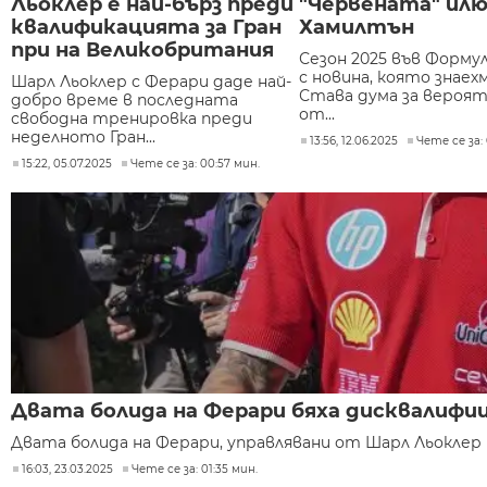
Льоклер е най-бърз преди
"Червената" илю
квалификацията за Гран
Хамилтън
при на Великобритания
Сезон 2025 във Формул
с новина, която знаех
Шарл Льоклер с Ферари даде най-
Става дума за вероят
добро време в последната
от...
свободна тренировка преди
неделното Гран...
13:56, 12.06.2025
Чете се за:
15:22, 05.07.2025
Чете се за: 00:57 мин.
Двата болида на Ферари бяха дисквалифиц
Двата болида на Ферари, управлявани от Шарл Льоклер и
16:03, 23.03.2025
Чете се за: 01:35 мин.