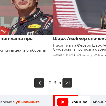
е титлата при
Шарл Льоклер спечели
Пилотът на Ферари Шарл Льо
Скудерията постигна двоен.
стична цел за отбора на
08:20, 21.10.2024
Чете се за: 05:17 мин
»
1
2
3
4
«