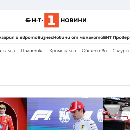
лгария и еврото
Бизнес
Новини от миналото
БНТ Провер
онални
Политика
Криминално
Общество
Сигурн