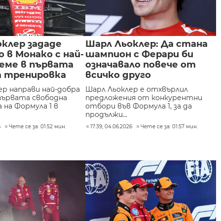
клер зададе
Шарл Льоклер: Да стана
в Монако с най-
шампион с Ферари би
реме в първата
означавало повече от
а тренировка
всичко друго
ер направи най-добра
Шарл Льоклер е отхвърлил
 първата свободна
предложения от конкурентни
 на Формула 1 в
отбори във Формула 1, за да
продължи...
6
Чете се за: 01:52 мин.
17:39, 04.06.2026
Чете се за: 01:57 мин.