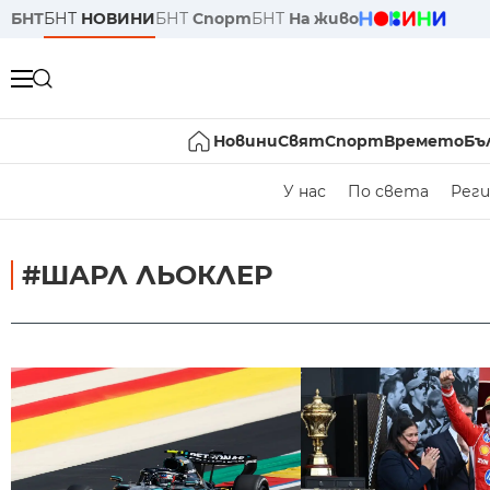
БНТ
БНТ
НОВИНИ
БНТ
Спорт
БНТ
На живо
Новини
Свят
Спорт
Времето
Бъ
У нас
По света
Реги
#ШАРЛ ЛЬОКЛЕР