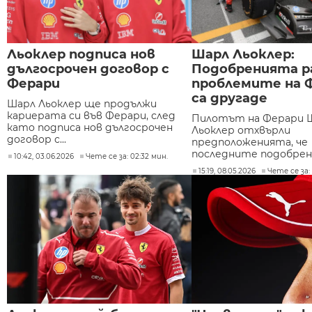
Льоклер подписа нов
Шарл Льоклер:
дългосрочен договор с
Подобренията р
Ферари
проблемите на 
са другаде
Шарл Льоклер ще продължи
кариерата си във Ферари, след
Пилотът на Ферари 
като подписа нов дългосрочен
Льоклер отхвърли
договор с...
предположенията, че
последните подобрени
10:42, 03.06.2026
Чете се за: 02:32 мин.
15:19, 08.05.2026
Чете се за: 