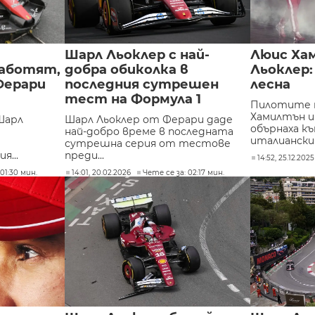
Шарл Льоклер с най-
Люис Ха
аботят,
добра обиколка в
Льоклер:
Ферари
последния сутрешен
лесна
тест на Формула 1
Пилотите 
Хамилтън и
Шарл
Шарл Льоклер от Ферари даде
обърнаха к
най-добро време в последната
италианския
сутрешна серия от тестове
я...
преди...
14:52, 25.12.2025
01:30 мин.
14:01, 20.02.2026
Чете се за: 02:17 мин.