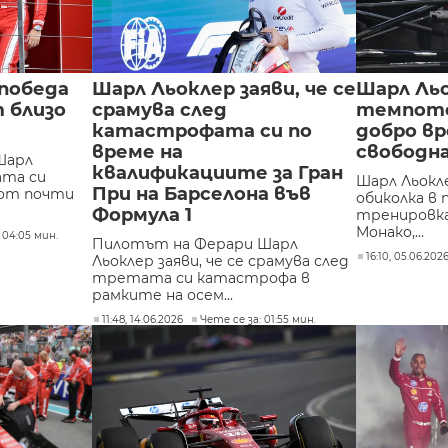
 победа
Шарл Льоклер заяви, че се
Шарл Льо
т близо
срамува след
темпото 
катастрофата си по
добро в
време на
свободн
Шарл
квалификациите за Гран
ата си
Шарл Льокл
При на Барселона във
 от почти
обиколка в
Формула 1
тренировка
Монако,...
 04:05 мин.
Пилотът на Ферари Шарл
16:10, 05.06.202
Льоклер заяви, че се срамува след
третата си катастрофа в
рамките на осем...
11:48, 14.06.2026
Чете се за: 01:55 мин.