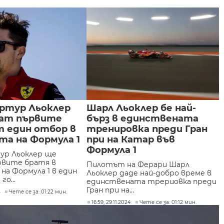
Артур Льоклер
Шарл Льоклер бе най-
ат първите
бърз в единствената
т един отбор в
тренировка преди Гран
та на Формула 1
при на Катар във
Формула 1
ур Льоклер ще
рвите братя в
Пилотът на Ферари Шарл
на Формула 1 в един
Льоклер даде най-добро време в
го...
единствената трериовка преди
Гран при на...
4
Чете се за: 01:22 мин.
16:59, 29.11.2024
Чете се за: 01:12 мин.