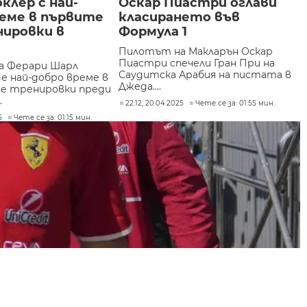
клер с най-
Оскар Пиастри оглави
реме в първите
класирането във
нировки в
Формула 1
Пилотът на Макларън Оскар
Пиастри спечели Гран При на
а Ферари Шарл
Саудитска Арабия на пистата в
де най-добро време в
Джеда....
е тренировки преди
.
22:12, 20.04.2025
Чете се за: 01:55 мин.
5
Чете се за: 01:15 мин.