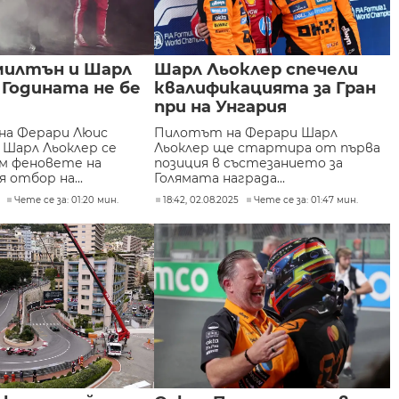
милтън и Шарл
Шарл Льоклер спечели
 Годината не бе
квалификацията за Гран
при на Унгария
на Ферари Люис
Пилотът на Ферари Шарл
 Шарл Льоклер се
Льоклер ще стартира от първа
ъм феновете на
позиция в състезанието за
 отбор на...
Голямата награда...
Чете се за: 01:20 мин.
18:42, 02.08.2025
Чете се за: 01:47 мин.