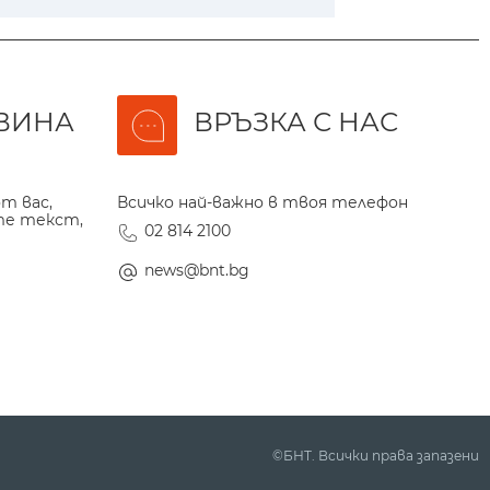
ВИНА
ВРЪЗКА С НАС
т вас,
Всичко най-важно в твоя телефон
те текст,
02 814 2100
news@bnt.bg
©БНТ. Всички права запазени