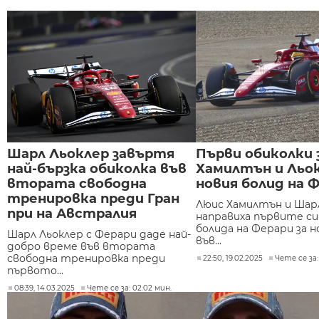
Шарл Льоклер завъртя
Първи обиколки 
най-бързка обиколка във
Хамилтън и Льок
втората свободна
новия болид на 
тренировка преди Гран
Люис Хамилтън и Шар
при на Австралия
направиха първите си
болида на Ферари за н
Шарл Льоклер с Ферари даде най-
във...
добро време във втората
свободна тренировка преди
22:50, 19.02.2025
Чете се за:
първото...
08:39, 14.03.2025
Чете се за: 02:02 мин.