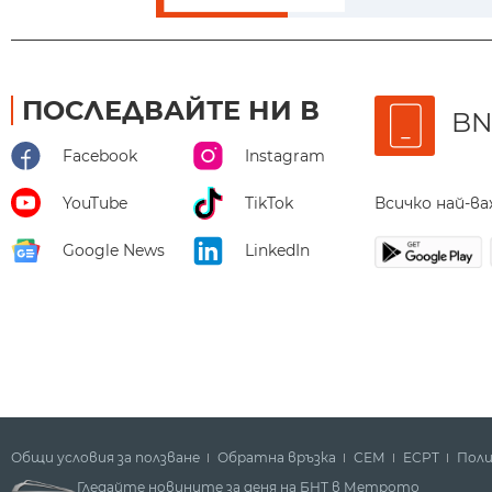
ПОСЛЕДВАЙТЕ НИ В
BN
Facebook
Instagram
Всичко най-в
YouTube
TikTok
Google News
LinkedIn
Общи условия за ползване
Обратна връзка
СЕМ
ECPT
Поли
Гледайте новините за деня на БНТ в Метрото