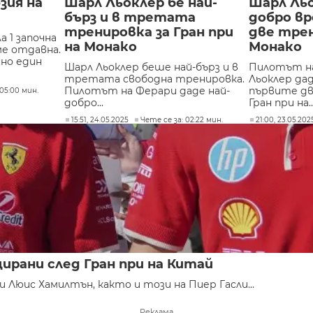
зия на
Шарл Льоклер бе най-
Шарл Льо
бърз и в третата
добро в
тренировка за Гран при
две тре
а 1 започна
на Монако
Монако
ме отдавна.
но един
Шарл Льоклер беше най-бърз и в
Пилотът н
третата свободна тренировка.
Льоклер да
Пилотът на Ферари даде най-
първите дв
 05:00 мин.
добро...
Гран при на..
15:51, 24.05.2025
Чете се за: 02:22 мин.
21:00, 23.05.202
ирани след Гран при на Китай
 Люис Хамилтън, както и този на Пиер Гасли...
Реклама