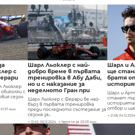
за
Шарл Льоклер с най-
Шарл и 
лер с
добро време в първата
ще стан
Ферари
тренировка в Абу Даби,
братя о
но и с наказание за
история
л Льоклер
неделното Гран при
 обиколки с
Шарл и Арт
овия сезон
станат пъ
Шарл Льоклер с Ферари бе най-
историята 
бърз в първата тренировка
отбор и ще 
преди последното състезание за
 01:37 мин.
сезона за...
21:58, 04.12.202
13:40, 06.12.2024
Чете се за: 02:05 мин.