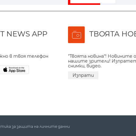
T NEWS APP
ТВОЯТА НО
ажно в твоя телефон
"Твоята новина"! Новините о
нашите зрители! Изпрате
снимки, видео.
Изпрати
тика за защита на личните данни