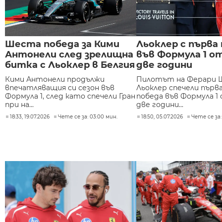
Шеста победа за Кими
Льоклер с първа
Антонели след зрелищна
във Формула 1 о
битка с Льоклер в Белгия
две години
Кими Антонели продължи
Пилотът на Ферари 
впечатляващия си сезон във
Льоклер спечели първ
Формула 1, след като спечели Гран
победа във Формула 1
при на...
две години...
18:33, 19.07.2026
Чете се за: 03:00 мин.
18:50, 05.07.2026
Чете се за: