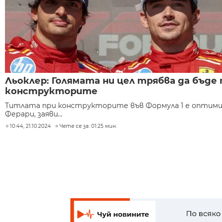
Льоклер: Голямата ни цел трябва да бъд
конструкторите
Титлата при конструкторите във Формула 1 е оптими
Ферари, заяви...
10:44, 21.10.2024
Чете се за: 01:25 мин.