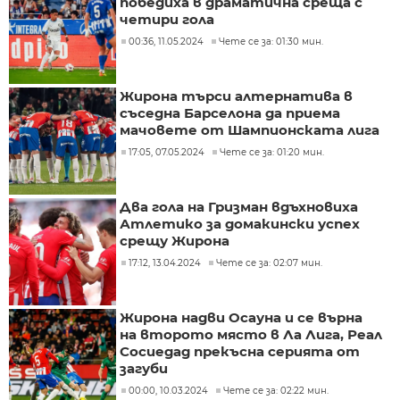
победиха в драматична среща с
четири гола
00:36, 11.05.2024
Чете се за: 01:30 мин.
Жирона търси алтернатива в
съседна Барселона да приема
мачовете от Шампионската лига
17:05, 07.05.2024
Чете се за: 01:20 мин.
Два гола на Гризман вдъхновиха
Атлетико за домакински успех
срещу Жирона
17:12, 13.04.2024
Чете се за: 02:07 мин.
Жирона надви Осауна и се върна
на второто място в Ла Лига, Реал
Сосиедад прекъсна серията от
загуби
00:00, 10.03.2024
Чете се за: 02:22 мин.