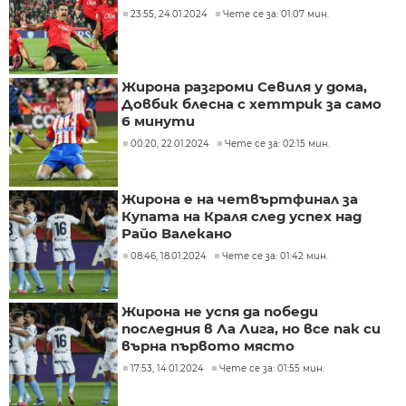
23:55, 24.01.2024
Чете се за: 01:07 мин.
Жирона разгроми Севиля у дома,
Довбик блесна с хеттрик за само
6 минути
00:20, 22.01.2024
Чете се за: 02:15 мин.
Жирона е на четвъртфинал за
Купата на Краля след успех над
Райо Валекано
08:46, 18.01.2024
Чете се за: 01:42 мин.
Жирона не успя да победи
последния в Ла Лига, но все пак си
върна първото място
17:53, 14.01.2024
Чете се за: 01:55 мин.