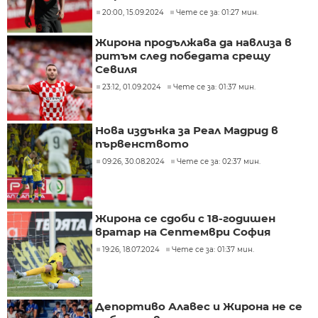
20:00, 15.09.2024
Чете се за: 01:27 мин.
Жирона продължава да навлиза в
ритъм след победата срещу
Севиля
23:12, 01.09.2024
Чете се за: 01:37 мин.
Нова издънка за Реал Мадрид в
първенството
09:26, 30.08.2024
Чете се за: 02:37 мин.
Жирона се сдоби с 18-годишен
вратар на Септември София
19:26, 18.07.2024
Чете се за: 01:37 мин.
Депортиво Алавес и Жирона не се