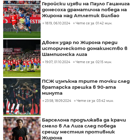
Геройски изяви на Пауло Гацанига
донесоха драматична победа на
Жирона над Атлетик Билбао
18:19, 06.10.2024
Чете се за: 01:42 мин.
Двоен удар по Жирона преди
историческото домакинство в
Шампионска лига
19:07, 01.10.2024
Чете се за: 02:15 мин.
ПСЖ измъкна трите точки след
вратарска грешка в 90-ата
минута
23:58, 18.09.2024
Чете се за: 03:42 мин.
Барселона продължава да крачи
смело в Ла Лига след победа
срещу местния противник
Жирона