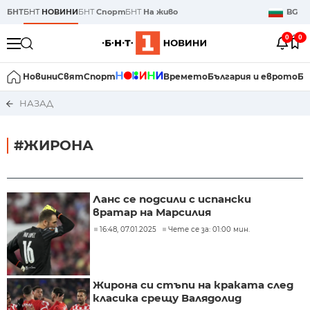
БНТ
БНТ
НОВИНИ
БНТ
Спорт
БНТ
На живо
BG
0
0
Новини
Свят
Спорт
Времето
България и еврото
Би
НАЗАД
#ЖИРОНА
Ланс се подсили с испански
вратар на Марсилия
16:48, 07.01.2025
Чете се за: 01:00 мин.
Жирона си стъпи на краката след
класика срещу Валядолид