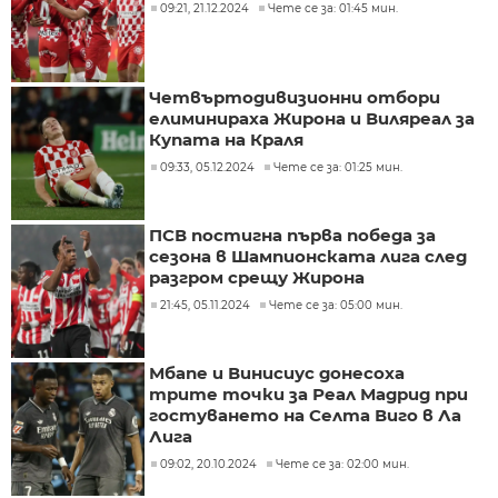
09:21, 21.12.2024
Чете се за: 01:45 мин.
Четвъртодивизионни отбори
елиминираха Жирона и Виляреал за
Купата на Краля
09:33, 05.12.2024
Чете се за: 01:25 мин.
ПСВ постигна първа победа за
сезона в Шампионската лига след
разгром срещу Жирона
21:45, 05.11.2024
Чете се за: 05:00 мин.
Мбапе и Винисиус донесоха
трите точки за Реал Мадрид при
гостуването на Селта Виго в Ла
Лига
09:02, 20.10.2024
Чете се за: 02:00 мин.