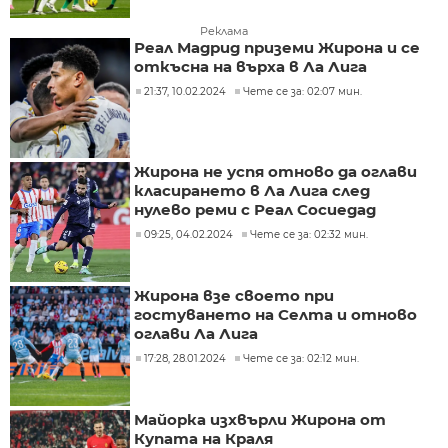
Реклама
Реал Мадрид приземи Жирона и се
откъсна на върха в Ла Лига
21:37, 10.02.2024
Чете се за: 02:07 мин.
Жирона не успя отново да оглави
класирането в Ла Лига след
нулево реми с Реал Сосиедад
09:25, 04.02.2024
Чете се за: 02:32 мин.
Жирона взе своето при
гостуването на Селта и отново
оглави Ла Лига
17:28, 28.01.2024
Чете се за: 02:12 мин.
Майорка изхвърли Жирона от
Купата на Краля