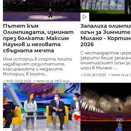
Пътят към
Запалиха олимпи
Олимпиадата, изминат
огън за Зимните
през болката: Максим
Милано - Кортин
Наумов и неговата
2026
сбъдната мечта
С нестандартна цере
закрито беше запале
Има истории в спорта, които
олимпийският огън з
надхвърлят резултатите,
игри в Милано -...
класиранията и медалите.
Истории, в които...
21:29, 26.11.2025
Чете се за: 0
16:00, 03.02.2026
Чете се за: 08:12 мин.