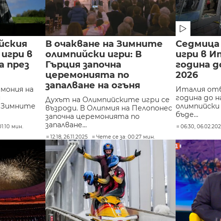
йския
В очакване на Зимните
Седмица
 игри в
олимпийски игри: В
игри в И
а през
Гърция започна
година д
церемонията по
2026
запалване на огъня
мония на
Италия отб
н
година до 
Духът на Олимпийските игри се
а Зимните
олимпийски
възроди. В Олипмия на Пелопонес
бъде...
започна церемонията по
запалване...
1:10 мин.
06:30, 06.02.20
12:18, 26.11.2025
Чете се за: 00:27 мин.