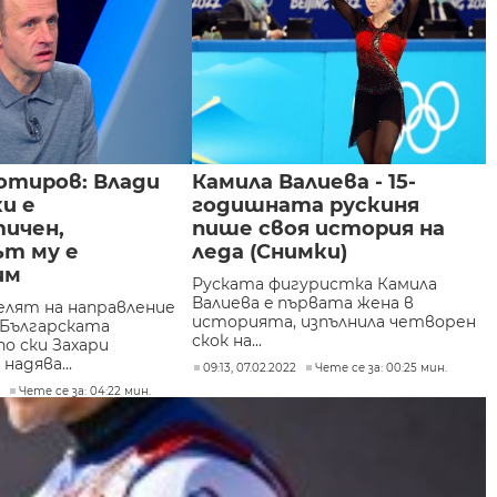
отиров: Влади
Камила Валиева - 15-
и е
годишната рускиня
ичен,
пише своя история на
т му е
леда (Снимки)
им
Руската фигуристка Камила
Валиева e първата жена в
лят на направление
историята, изпълнила четворен
в Българската
скок на...
о ски Захари
надява...
09:13, 07.02.2022
Чете се за: 00:25 мин.
2
Чете се за: 04:22 мин.