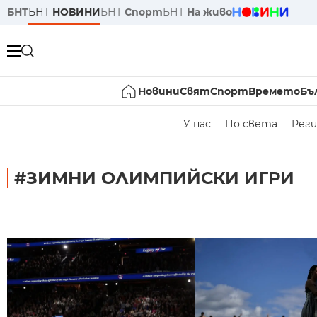
БНТ
БНТ
НОВИНИ
БНТ
Спорт
БНТ
На живо
Новини
Свят
Спорт
Времето
Бъ
У нас
По света
Реги
#ЗИМНИ ОЛИМПИЙСКИ ИГРИ