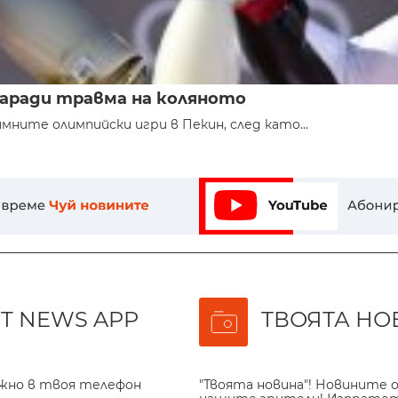
заради травма на коляното
ните олимпийски игри в Пекин, след като...
T NEWS APP
ТВОЯТА НО
ажно в твоя телефон
"Твоята новина"! Новините о