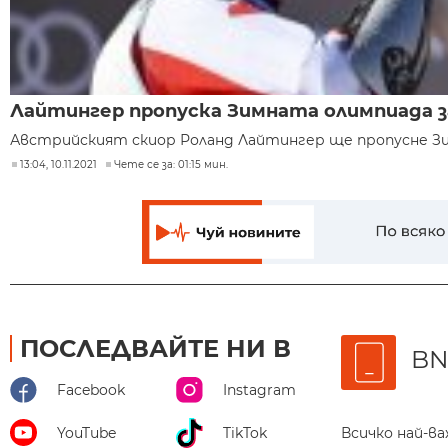
Лайтингер пропуска Зимната олимпиада 
Австрийският скиор Роланд Лайтингер ще пропусне Зим
13:04, 10.11.2021
Чете се за: 01:15 мин.
ПОСЛЕДВАЙТЕ НИ В
BN
Facebook
Instagram
Всичко най-в
YouTube
TikTok