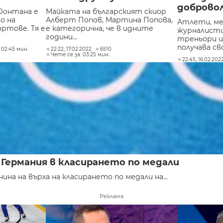
доброво
Фонтана е
Майката на българският скиор
о на
Алберт Попов, Мартина Попова,
Атлети, ме
ртове. Тя е
е категорична, че в идните
журналисти
години...
треньори и
получава сво
 02:45 мин.
22:22, 17.02.2022
6510
Чете се за: 03:25 мин.
22:45, 16.02.202
 Германия в класирането по медали
а на върха на класирането по медали на...
Реклама