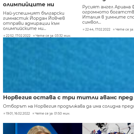
олимпийците ни
Русият ангел Ариана 
огромното богатств
Най-успешният български
Италия в зимните спо
гимнастик Йордан Йовчев
символ...
отправи адмирации към
олимпийските ни...
22:44, 17.02.2022
Чете се за:
22:52, 17.02.2022
Чете се за: 03:32 мин.
Норвегия остава с три титли аванс пред
Отборът на Норвегия продължава да има солидна преднин
19:01, 16.02.2022
Чете се за: 01:50 мин.