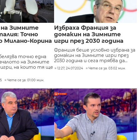
 на Зимните
Избраха Франция за
талия: Точно
домакин на Зимните
о Милано-Корина
игри през 2030 година
Франция беше условно избрана за
домакин на Зимните игри през
елязва точно една
2030 година и сега трябва да...
началото на Зимните
 игри, на които тя ще
12:27, 24.07.2024
Чете се за: 03:02 мин.
25
Чете се за: 01:00 мин.