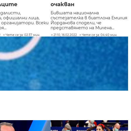
лците
очакван
далисти,
Бившата национална
, официални лица,
състезателка в биатлона Емилия
 организатори. Всеки
Йорданова сподели, че
я...
представянето на Милена...
2
Чете се за: 02:37 мин.
21:10, 16.02.2022
Чете се за: 04:40 мин.