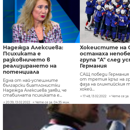
Надежда Алексиева:
Хокеистите на
Психиката е
останаха непобе
разковничето в
група "А" след ус
реализирането на
Германия
потенциала
САЩ победи Германия с
от третия кръг на г
Една от най-успешните
фаза на олимпийския 
български биатлонистки
хокей...
Надежда Алексиева заяви, че
стабилната психиката е...
17:48, 13.02.2022
Чете се за:
20:39, 13.02.2022
Чете се за: 04:35 мин.