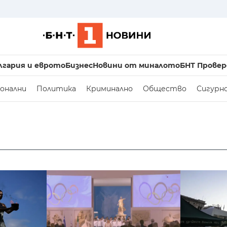
лгария и еврото
Бизнес
Новини от миналото
БНТ Провер
онални
Политика
Криминално
Общество
Сигурн