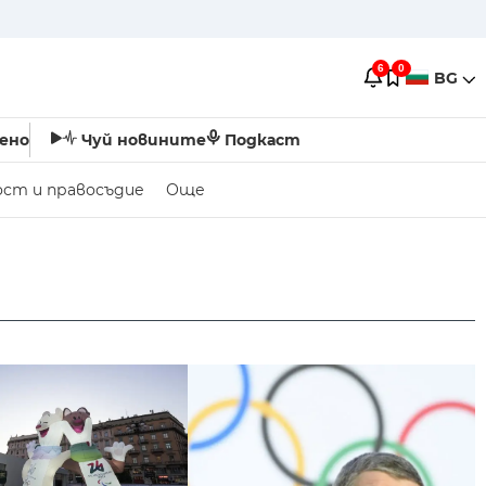
6
0
BG
ено
Чуй новините
Подкаст
ост и правосъдие
Още