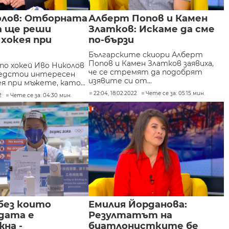
олов: Отборната
Алберт Попов и Камен
 ще реши
Златков: Искаме да сме
 хокея при
по-бързи
Българските скиори Алберт
Попов и Камен Златков заявиха,
по хокей Иво Николов
че се стремят да подобрят
предстои интересен
изявите си от...
ея при мъжете, като...
22:04, 18.02.2022
Чете се за: 05:15 мин.
2
Чете се за: 04:30 мин.
без които
Емилия Йорданова:
дата е
Резултатът на
на -
биатлонистките бе