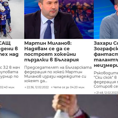
 САЩ
Мартин Миланов:
Захари С
дени в
Надявам се да се
Зографск
пех над
построят хокейни
фантаст
пързалки в България
талантъ
неизмер
 3:2 в мач
Председателят на Българската
руповата
федерация по хокей Мартин
Ръководите
турнир по
Миланов изрази надеждите си
"Ски скок" 
хокеят да...
федерация п
Сотиров се 
 02:40 мин.
22:36, 12.02.2022
Чете се за: 04:20 мин.
21:48, 12.02.202