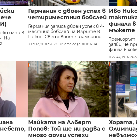
йски
Германия с двоен успех в
Иво Ник
вече
четириместния бобслей
тактика
И)
финала в
Германия записа двоен успех в 4-
мъжете
местния бобслей на Игрите в
ски игри в
Пекин. Световните шампиони...
. На
Треньорът 
о
заяви, че 
09:12, 20.02.2022
Чете се за: 01:10 мин.
финал в хок
22:44, 19.02.202
иана
Майката на Алберт
Хората, 
 небето,
Попов: Той ще ни радва с
Олимпиа
много други успехи
невъзмож