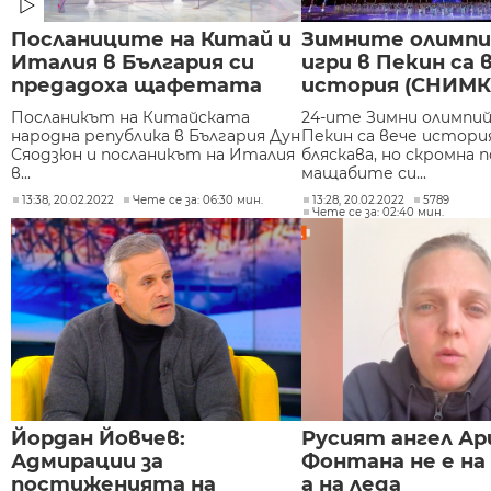
Посланиците на Китай и
Зимните олимпи
Италия в България си
игри в Пекин са 
предадоха щафетата
история (СНИМК
Посланикът на Китайската
24-ите Зимни олимпий
народна република в България Дун
Пекин са вече история
Сяодзюн и посланикът на Италия
бляскава, но скромна п
в...
мащабите си...
13:38, 20.02.2022
Чете се за: 06:30 мин.
13:28, 20.02.2022
5789
Чете се за: 02:40 мин.
Йордан Йовчев:
Русият ангел Ар
Адмирации за
Фонтана не е на
постиженията на
а на леда