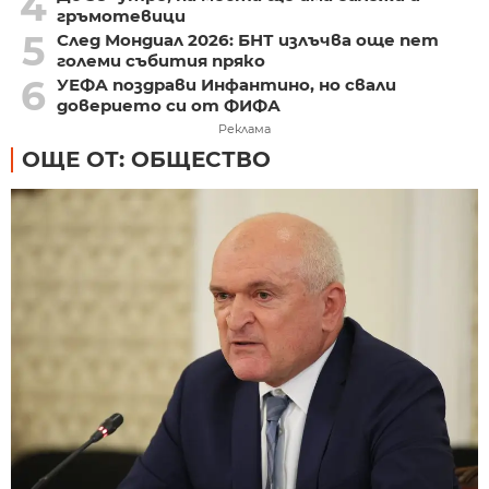
4
гръмотевици
5
След Мондиал 2026: БНТ излъчва още пет
големи събития пряко
6
УЕФА поздрави Инфантино, но свали
доверието си от ФИФА
Реклама
ОЩЕ ОТ: ОБЩЕСТВО