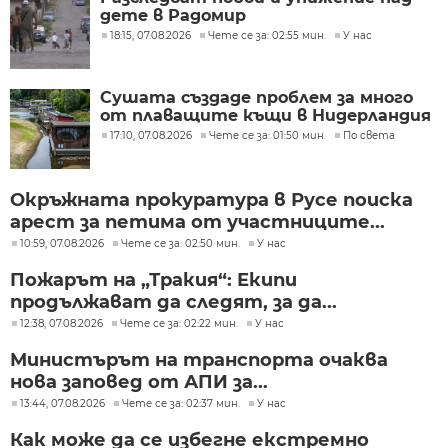
дете в Радомир
18:15, 07.08.2026
Чете се за: 02:55 мин.
У нас
Сушата създаде проблем за много
от плаващите къщи в Нидерландия
17:10, 07.08.2026
Чете се за: 01:50 мин.
По света
Окръжната прокуратура в Русе поиска
арест за петима от участниците...
10:59, 07.08.2026
Чете се за: 02:50 мин.
У нас
Пожарът на „Тракия“: Екипи
продължават да следят, за да...
12:38, 07.08.2026
Чете се за: 02:22 мин.
У нас
Министърът на транспорта очаква
нова заповед от АПИ за...
13:44, 07.08.2026
Чете се за: 02:37 мин.
У нас
Как може да се избегне екстремно