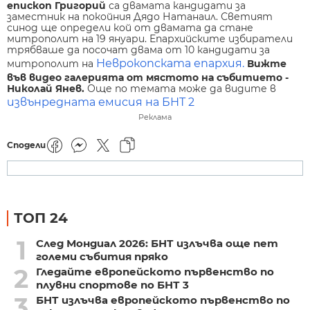
епископ Григорий
са двамата кандидати за
заместник на покойния Дядо Натанаил. Светият
синод ще определи кой от двамата да стане
митрополит на 19 януари. Eпархийските избиратели
трябваше да посочат двама от 10 кандидати за
Неврокопската епархия.
митрополит на
Вижте
във видео галерията от мястото на събитието -
Николай Янев.
Още по темата може да видите в
извънредната емисия на БНТ 2
Реклама
Сподели
ТОП 24
1
След Мондиал 2026: БНТ излъчва още пет
големи събития пряко
2
Гледайте европейското първенство по
плувни спортове по БНТ 3
3
БНТ излъчва европейското първенство по