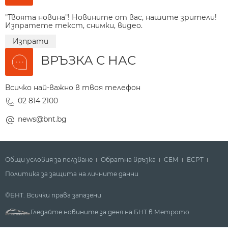
"Твоята новина"! Новините от вас, нашите зрители!
Изпратете текст, снимки, видео.
Изпрати
ВРЪЗКА С НАС
Всичко най-важно в твоя телефон
02 814 2100
news@bnt.bg
Общи условия за ползване
Обратна връзка
СЕМ
ECPT
Политика за защита на личните данни
©БНТ. Всички права запазени
Гледайте новините за деня на БНТ в Метрото