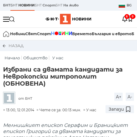
БНТ
БНТ
НОВИНИ
БНТ
Спорт
БНТ
На живо
BG
6
0
Новини
Свят
Спорт
Времето
България и еврото
Би
НАЗАД
Начало
Общество
У нас
Избрани са двамата кандидати за
Неврокопски митрополит
(ОБНОВЕНА)
A+
A-
от БНТ
Запази
13:00, 12.01.2014
Чете се за: 00:13 мин.
У нас
Мелнишкият епископ Серафим и Браницкият
епископ Григорий са двамата кандидати за