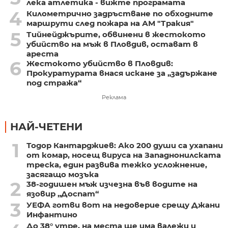
лека атлетика - вижте програмата
4
Километрично задръстване по обходните
маршрути след пожара на АМ "Тракия"
5
Тийнейджърите, обвинени в жестокото
убийство на мъж в Пловдив, остават в
ареста
6
Жестокото убийство в Пловдив:
Прокуратурата внася искане за „задържане
под стража“
Реклама
НАЙ-ЧЕТЕНИ
1
Тодор Кантарджиев: Ако 200 души са ухапани
от комар, носещ вируса на Западнонилската
треска, един развива тежко усложнение,
засягащо мозъка
2
38-годишен мъж изчезна във водите на
язовир „Доспат“
3
УЕФА готви вот на недоверие срещу Джани
Инфантино
До 38° утре, на места ще има валежи и