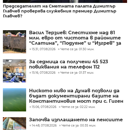
Председателят на Сметната палата Димитър
Главчев проверява служебния премиер Димитър
Главчев?
Васил Терзиев: Спестихме над 81
млн. евро от чистота в районите
“Слатина”, “Подуяне” и “Изгрев” за
следващите 5 години
15:31, 07.08.2026
Чете се за: 01:30 мин.
За седмица са получени 45 523
повиквания на телефон 112
15:16, 07.08.2026
Чете се за: 01:37 мин.
Ниското ниво на Дунав позволи да
бъдат документирани базите на
Константиновия мост при с. Гиген
15:06, 07.08.2026
Чете се за: 02:22 мин.
Започва изплащането на пенсиите
14:48, 07.08.2026
Чете се за: 00:35 мин.