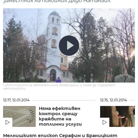
заместник на покойния Дядо Натанаил.
Субтитрите са автоматично генерирани и може да съдържат
неточности.
12:17, 12.01.2014
12:15, 12.01.2014
Няма ефективен
контрол срещу
кражбите на
топлинни услуги
Мелнишкият епископ Серафим и Браницкият