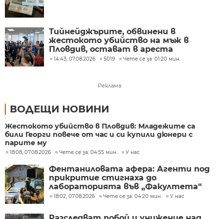
Тийнейджърите, обвинени в
жестокото убийство на мъж в
Пловдив, остават в ареста
14:43, 07.08.2026
5019
Чете се за: 01:20 мин.
Реклама
ВОДЕЩИ НОВИНИ
Жестокото убийство в Пловдив: Младежите са
били Георги повече от час и си купили дюнери с
парите му
18:08, 07.08.2026
Чете се за: 04:55 мин.
У нас
Фентаниловата афера: Агенти под
прикритие стигнаха до
лабораторията във „Факултета“
18:02, 07.08.2026
Чете се за: 04:20 мин.
У нас
Разследват побой и унижение над