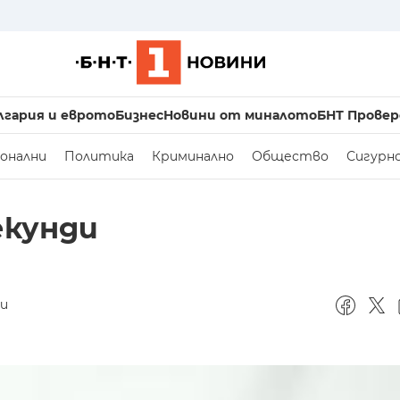
лгария и еврото
Бизнес
Новини от миналото
БНТ Провер
онални
Политика
Криминално
Общество
Сигурн
секунди
и