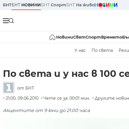
БНТ
БНТ
НОВИНИ
БНТ
Спорт
БНТ
На живо
Новини
Свят
Спорт
Времето
Бъ
У нас
По света
Реги
По света и у нас в 100 
от БНТ
21:00, 09.06.2010
Чете се за: 00:01 мин.
Другите новин
Акцентите от 9 юни до 21:00 часа