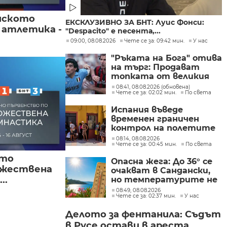
йското
ЕКСКЛУЗИВНО ЗА БНТ: Луис Фонси:
 атлетика -
"Despacito" е песента,...
09:00, 08.08.2026
Чете се за: 09:42 мин.
У нас
"Ръката на Бога" отива
на търг: Продават
топката от великия
гол на Марадона
08:41, 08.08.2026 (обновена)
Чете се за: 02:02 мин.
По света
Испания въведе
временен граничен
контрол на полетите
и корабите
08:14, 08.08.2026
Чете се за: 00:45 мин.
По света
пристигащи от
Италия
ото
Опасна жега: До 36° се
ожествена
очакват в Сандански,
..
но температурите не
са рекордни
08:49, 08.08.2026
Чете се за: 02:37 мин.
У нас
Делото за фентанила: Съдът
в Русе остави в ареста