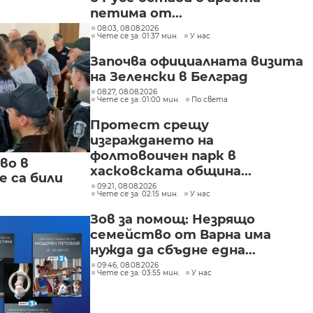
петима от...
08:03, 08.08.2026
Чете се за: 01:37 мин.
У нас
Започва официалната визита
на Зеленски в Белград
08:27, 08.08.2026
Чете се за: 01:00 мин.
По света
Протест срещу
изграждането на
фолтовоичен парк в
во в
хасковската община...
 са били
09:21, 08.08.2026
Чете се за: 02:15 мин.
У нас
Зов за помощ: Незрящо
семейство от Варна има
нужда да сбъдне една...
09:46, 08.08.2026
Чете се за: 03:55 мин.
У нас