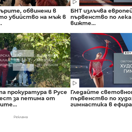
ърите, обвинени в
БНТ излъчва европе
о убийство на мъж в
първенство по лека
.
вижте...
а прокуратура в Русе
Гледайте световн
рест за петима от
първенство по худ
ите...
гимнастика в ефира.
Реклама