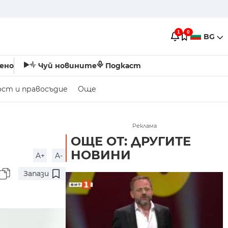
1
0
BG
ено
Чуй новините
Подкаст
ост и правосъдие
Още
Реклама
ОЩЕ ОТ: ДРУГИТЕ
НОВИНИ
A+
A-
Запази