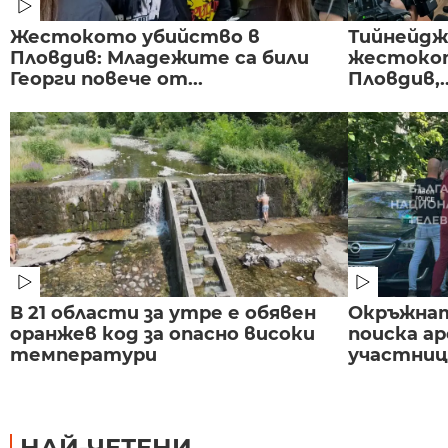
Жестокото убийство в
Тийнейдж
Пловдив: Младежите са били
жестокот
Георги повече от...
Пловдив,..
В 21 области за утре е обявен
Окръжнат
оранжев код за опасно високи
поиска а
температури
участниц
НАЙ-ЧЕТЕНИ