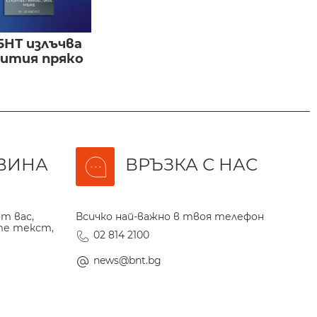
БНТ излъчва
бития пряко
ВИНА
ВРЪЗКА С НАС
т вас,
Всичко най-важно в твоя телефон
те текст,
02 814 2100
news@bnt.bg