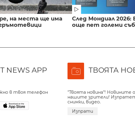
ре, на места ще има
След Мондиал 2026: 
 гръмотевици
още пет големи съ
T NEWS APP
ТВОЯТА НО
ажно в твоя телефон
"Твоята новина"! Новините о
нашите зрители! Изпрате
снимки, видео.
Изпрати