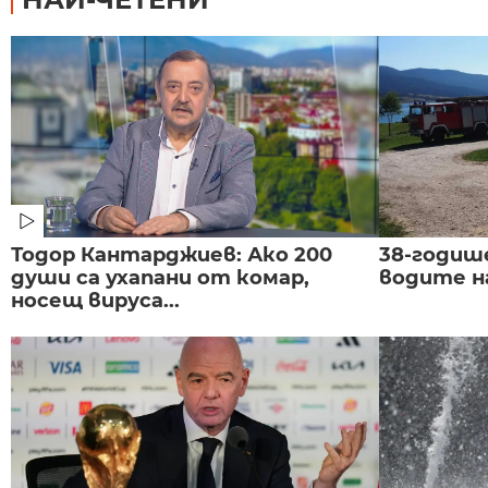
Тодор Кантарджиев: Ако 200
38-годиш
души са ухапани от комар,
водите н
носещ вируса...