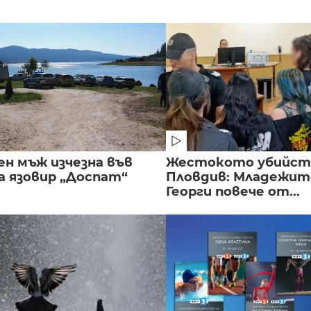
ен мъж изчезна във
Жестокото убийст
а язовир „Доспат“
Пловдив: Младежите
Георги повече от...