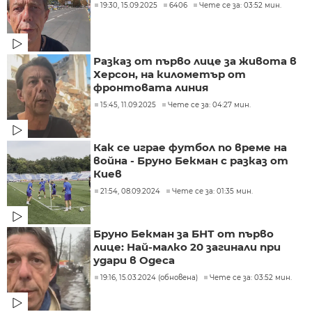
19:30, 15.09.2025
6406
Чете се за: 03:52 мин.
Разказ от първо лице за живота в
Херсон, на километър от
фронтовата линия
15:45, 11.09.2025
Чете се за: 04:27 мин.
Как се играе футбол по време на
война - Бруно Бекман с разказ от
Киев
21:54, 08.09.2024
Чете се за: 01:35 мин.
Бруно Бекман за БНТ от първо
лице: Най-малко 20 загинали при
удари в Одеса
19:16, 15.03.2024 (обновена)
Чете се за: 03:52 мин.