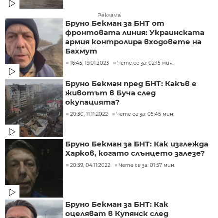
Реклама
Бруно Бекман за БНТ от
фронтовата линия: Украинската
армия контролира входовете на
Бахмут
16:45, 19.01.2023
Чете се за: 02:15 мин.
Бруно Бекман пред БНТ: Какъв е
животът в Буча след
окупацията?
20:30, 11.11.2022
Чете се за: 05:45 мин.
Бруно Бекман за БНТ: Как изглежда
Харков, когато слънцето залезе?
20:39, 04.11.2022
Чете се за: 01:57 мин.
Бруно Бекман за БНТ: Как
оцеляват в Купянск след