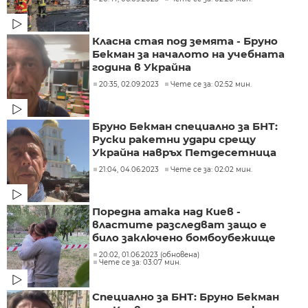
Класна стая под земята - Бруно
Бекман за началото на учебната
година в Украйна
20:35, 02.09.2023
Чете се за: 02:52 мин.
Бруно Бекман специално за БНТ:
Руски ракетни удари срещу
Украйна навръх Петдесетница
21:04, 04.06.2023
Чете се за: 02:02 мин.
Поредна атака над Киев -
властите разследват защо е
било заключено бомбоубежище
20:02, 01.06.2023 (обновена)
Чете се за: 03:07 мин.
Специално за БНТ: Бруно Бекман