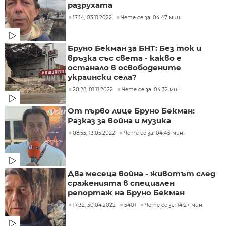
разрухата
17:14, 03.11.2022
Чете се за: 04:47 мин.
Бруно Бекман за БНТ: Без ток и
връзка със света - какво е
останало в освободените
украински села?
20:28, 01.11.2022
Чете се за: 04:32 мин.
От първо лице Бруно Бекман:
Разказ за война и музика
08:55, 13.05.2022
Чете се за: 04:45 мин.
Два месеца война - животът след
сраженията в специален
репортаж на Бруно Бекман
17:32, 30.04.2022
5401
Чете се за: 14:27 мин.