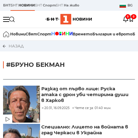
БНТ
БНТ
НОВИНИ
БНТ
Спорт
БНТ
На живо
BG
0
0
Новини
Свят
Спорт
Времето
България и еврото
Би
НАЗАД
#БРУНО БЕКМАН
Разказ от първо лице: Руска
атака с дрон уби четирима души
в Харков
20:31, 16.09.2025
Чете се за: 01:40 мин.
Специално: Лицето на войната в
град Черкаси в Украйна