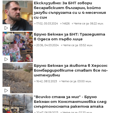
Ексклузивно: За БНТ говори
бесарабският българин, който
загуби съпругата си и 4-месечния
си син
17:02, 05.03.2024
14626
Чете се за: 06:22 мин.
Бруно Бекман за БНТ: Трагедията
в Одеса от първо лице
20:36, 04.03.2024
Чете се за: 03:52 мин.
Бруно Бекман за живота в Херсон:
Бомбардировките стават все по-
интензивни
16:42, 08.12.2023
Чете се за: 03:00 мин.
"Всичко стана за миг" - Бруно
Бекман от Константиновка след
смъртоносната ракетна атака
20:47, 06.09.2023
Чете се за: 02:20 мин.