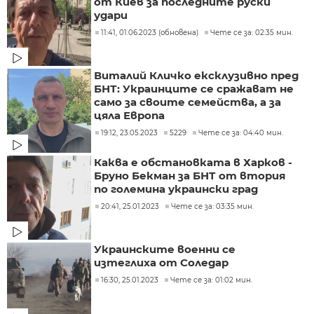
от Киев за последните руски
удари
11:41, 01.06.2023 (обновена)
Чете се за: 02:35 мин.
Виталий Кличко ексклузивно пред
БНТ: Украинците се сражават не
само за своите семейства, а за
цяла Европа
19:12, 23.05.2023
5229
Чете се за: 04:40 мин.
Каква е обстановката в Харков -
Бруно Бекман за БНТ от втория
по големина украински град
20:41, 25.01.2023
Чете се за: 03:35 мин.
Украинските военни се
изтеглиха от Соледар
16:30, 25.01.2023
Чете се за: 01:02 мин.