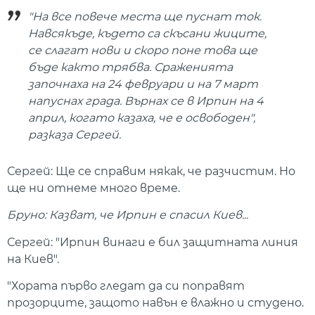
"На все повече места ще пуснат ток.
Навсякъде, където са скъсани жиците,
се слагат нови и скоро поне това ще
бъде както трябва. Сраженията
започнаха на 24 февруари и на 7 март
напуснах града. Върнах се в Ирпин на 4
април, когато казаха, че е освободен",
разказа Сергей.
Сергей: Ще се справим някак, че разчистим. Но
ще ни отнеме много време.
Бруно: Казват, че Ирпин е спасил Киев...
Сергей: "Ирпин винаги е бил защитната линия
на Киев".
"Хората първо гледат да си поправят
прозорците, защото навън е влажно и студено.