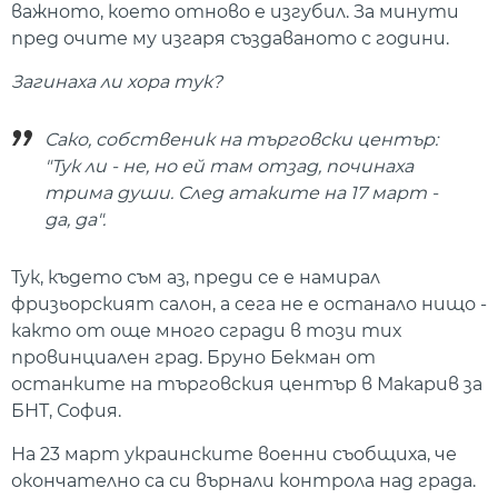
важното, което отново е изгубил. За минути
пред очите му изгаря създаваното с години.
Загинаха ли хора тук?
Сако, собственик на търговски център:
"Тук ли - не, но ей там отзад, починаха
трима души. След атаките на 17 март -
да, да".
Тук, където съм аз, преди се е намирал
фризьорският салон, а сега не е останало нищо -
както от още много сгради в този тих
провинциален град. Бруно Бекман от
останките на търговския център в Макарив за
БНТ, София.
На 23 март украинските военни съобщиха, че
окончателно са си върнали контрола над града.