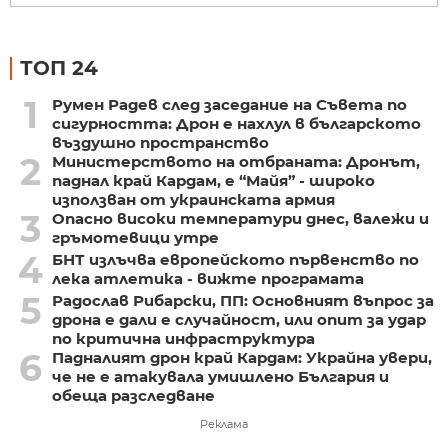
ТОП 24
1
Румен Радев след заседание на Съвета по
сигурността: Дрон е нахлул в българското
въздушно пространство
2
Министерството на отбраната: Дронът,
паднал край Кардам, е “Майя” - широко
използван от украинската армия
3
Опасно високи температури днес, валежи и
гръмотевици утре
4
БНТ излъчва европейското първенство по
лека атлетика - вижте програмата
5
Радослав Рибарски, ПП: Основният въпрос за
дрона е дали е случайност, или опит за удар
по критична инфраструктура
6
Падналият дрон край Кардам: Украйна увери,
че не е атакувала умишлено България и
обеща разследване
Реклама