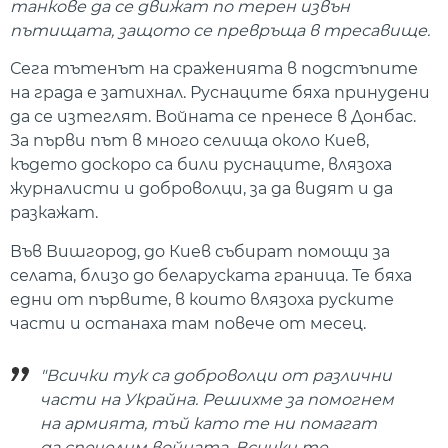
танкове да се движат по терен извън
пътищата, защото се превръща в тресавище.
Сега тътенът на сраженията в подстъпите
на града е затихнал. Руснаците бяха принудени
да се изтеглят. Войната се пренесе в Донбас.
За първи път в много селища около Киев,
където доскоро са били руснаците, влязоха
журналисти и доброволци, за да видят и да
разкажат.
Във Вишгород, до Киев събират помощи за
селата, близо до беларуската граница. Те бяха
едни от първите, в които влязоха руските
части и останаха там повече от месец.
"Всички тук са доброволци от различни
части на Украйна. Решихме за помогнем
на армията, тъй като те ни помагат
да спечелим войната. Всички те