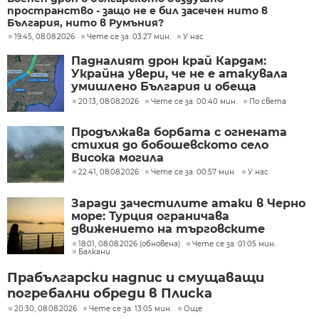
пространство - защо не е бил засечен нито в
България, нито в Румъния?
19:45, 08.08.2026
Чете се за: 03:27 мин.
У нас
Падналият дрон край Кардам:
Украйна увери, че не е атакувала
умишлено България и обеща
разследване
20:13, 08.08.2026
Чете се за: 00:40 мин.
По света
Продължава борбата с огнената
стихия до бобошевското село
Висока могила
22:41, 08.08.2026
Чете се за: 00:57 мин.
У нас
Заради зачестилите атаки в Черно
море: Турция ограничава
движението на търговските
кораби
18:01, 08.08.2026 (обновена)
Чете се за: 01:05 мин.
Балкани
Прабългарски надпис и смущаващи
погребални обреди в Плиска
20:30, 08.08.2026
Чете се за: 13:05 мин.
Още