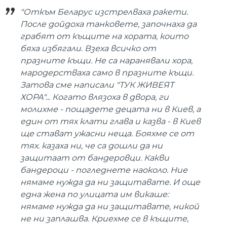
"Откъм Беларус изстрелваха ракети.
После дойдоха танковете, започнаха да
грабят от къщите на хората, които
бяха избягали. Взеха всичко от
празните къщи. Не са наранявали хора,
мародерстваха само в празните къщи.
Затова сме написали "ТУК ЖИВЕЯТ
ХОРА"... Когато влязоха в двора, ги
молихме - пощадете децата ни в Киев, а
един от тях клати глава и казва - в Киев
ще стават ужасни неща. Бояхме се от
тях. казаха ни, че са дошли да ни
защитаат от бандеровци. Какви
бандероци - погледнете наоколо. Ние
нямаме нужда да ни защитавате. И още
една жена по улицата им викаше:
нямаме нужда да ни защитавате, никой
не ни заплашва. Криехме се в къщите,