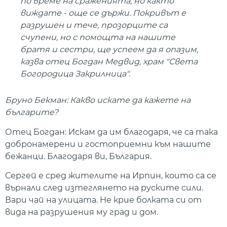
по време на сраженията, но както
виждате - още се държи. Покривът е
разрушен и тече, прозорците са
счупени, но с помощта на нашите
братя и сестри, ще успеем да я опазим,
казва отец Богдан Медвид, храм "Света
Богородица Закрилница".
Бруно Бекман: Какво искате да кажете на
българите?
Отец Богдан: Искам да им благодаря, че са така
добронамерени и гостоприемни към нашите
бежанци. Благодаря ви, България.
Сергей е сред жителите на Ирпин, които са се
върнали след изтеглянето на руските сили.
Вари чай на улицата. Не крие болката си от
вида на разрушения му град и дом.