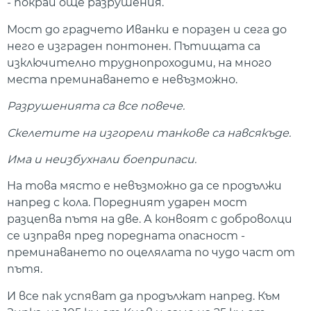
- покрай още разрушения.
Мост до градчето Иванки е поразен и сега до
него е изграден понтонен. Пътищата са
изключително труднопроходими, на много
места преминаването е невъзможно.
Разрушенията са все повече.
Скелетите на изгорели танкове са навсякъде.
Има и неизбухнали боеприпаси.
На това място е невъзможно да се продължи
напред с кола. Поредният ударен мост
разцепва пътя на две. А конвоят с доброволци
се изправя пред поредната опасност -
преминаването по оцелялата по чудо част от
пътя.
И все пак успяват да продължат напред. Към