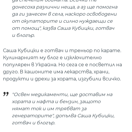
донесоха различни неща, а аз ще помогна
да ги занесем в села, наскоро освободени
от окупаторите и силно нуждаещи се
от помощ", казва Саша Кубицки, готвач
и блогър.
Саша Кубицки е готвач и треньор по карате.
Кулинарният му блог е изключително
популярен в Украйна. Но сега се е посветил на
друго. В кашоните има лекарства, храни,
продукти и дрехи за хората, изгубили всичко.
"Освен медикаменти, ще доставим на
хората и нафта и бензин, защото
нямат ток и им трябват за
генераторите", допълва Саша Кубицки,
готвач и блогър.