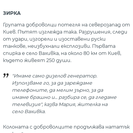
ЗИРКА
Групата доброволци потегля на северозапад от
Киев. Пътят изглежда така. Разрушения, следи
от удари, изгорели и изоставени руски
танкове, неизбухнали експлозиви. Първата
спирка е село Вахивка, на около 80 км от Киев,
където живеят 250 души.
"Имаме само дизелов генератор.
Използваме го, за да зареждаме
телефоните, да мелим зърно, за да
имаме брашно и... разбира се, да гледаме
телевизия", казва Мария, жителка на
село Вахивка.
Колоната с доброволците продължава нататък