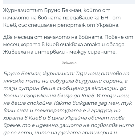
Play
Mute
Setti
Журналистът Бруно Бекман, който от
началото на войната предаваше за БНТ от
Киев, със специален репортаж от Украйна.
Два месеца от началото на войната. Повече от
месец хората в Киев очакваха атака и обсада.
Живееха на интервали - между сирените.
Реклама
Бруно Бекман, журналист: Тази нощ отново на
няколко пъти ни събудиха въздушни сирени, а
тази сутрин беше съобщено за експлозии до
военни съоръжения близо до Киев. И този нощ
не беше спокойна. Както виждате зад мен, тук
вали сняг и температурата е 2 градуса, но
хората в Киев и в цяла Украйна обичат това
време, то е идеално, защото не позволява нито
да се лети, нито на руската артилерия и