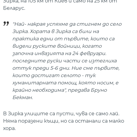
Зирка, на 105 км от Киев и само на 25 км от
Беларус.
"Най- накрая успяхме да стигнем до село
Зирка. Хората в Зирка са били на
практика едни от първите, които са
видели руските войници, когато
започна инвазията на 24 февруари.
последните руски части се изтеглиха
оттук преди 5-6 дни. Ние сме първите,
които достигат селото - тук
хуманитарната помощ, която носим, е
крайно необходима", предава Бруно
Бекман.
В Зирка улиците са пусти, чува се само лай.
Няма поразени къщи, но са останали са малко
хора.