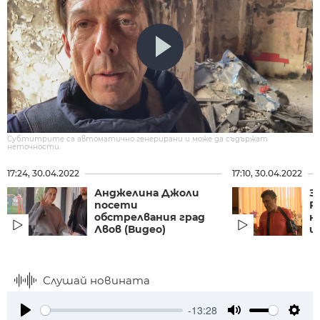
Субтитрите са автоматично генерирани и може да съдържат
неточности.
17:24, 30.04.2022
17:10, 30.04.2022
Анджелина Джоли
З
посети
Р
обстрелвания град
н
Лвов (Видео)
и
Слушай новината
-13:28