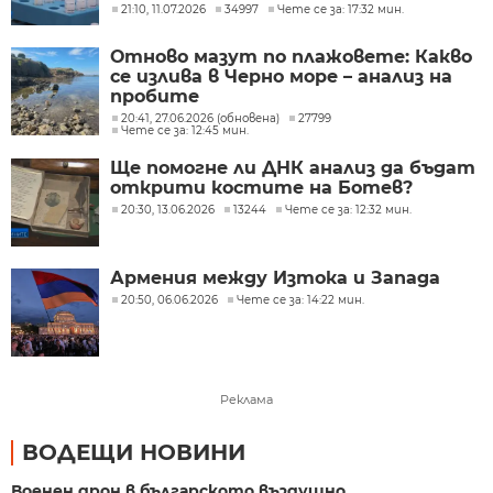
невродегенеративни заболявания
21:10, 11.07.2026
34997
Чете се за: 17:32 мин.
Отново мазут по плажовете: Какво
се излива в Черно море – анализ на
пробите
20:41, 27.06.2026 (обновена)
27799
Чете се за: 12:45 мин.
Ще помогне ли ДНК анализ да бъдат
открити костите на Ботев?
20:30, 13.06.2026
13244
Чете се за: 12:32 мин.
Армения между Изтока и Запада
20:50, 06.06.2026
Чете се за: 14:22 мин.
Реклама
ВОДЕЩИ НОВИНИ
Военен дрон в българското въздушно