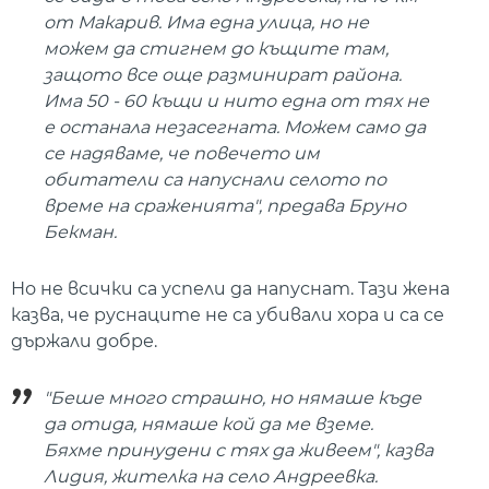
от Макарив. Има една улица, но не
можем да стигнем до къщите там,
защото все още разминират района.
Има 50 - 60 къщи и нито една от тях не
е останала незасегната. Можем само да
се надяваме, че повечето им
обитатели са напуснали селото по
време на сраженията", предава Бруно
Бекман.
Но не всички са успели да напуснат. Тази жена
казва, че руснаците не са убивали хора и са се
държали добре.
"Беше много страшно, но нямаше къде
да отида, нямаше кой да ме вземе.
Бяхме принудени с тях да живеем", казва
Лидия, жителка на село Андреевка.