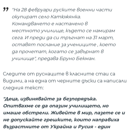
"На 28 февруари руските военни части
окупират село Катюжянка.
Командването е настанено в
местното училище, където се намирам
сега. И преди да си тръгнат на 31 март,
оставят послание за учениците , което
да прочетат, когато се завърнат в
училище", предава Бруно Бекман.
Следите от руснаците в класните стаи са
видими, а на една от черните дъски са написали
следния текст:
"Деца, извинявайте за безпорядъка.
Опитвахме се да опазим училището, но
имаше обстрели. Живейте в мир, пазете се и
не допускайте грешките, които направиха
възрастните от Украйна и Русия - един