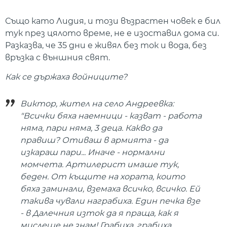
Също като Лидия, и този възрастен човек е бил
тук през цялото време, не е изоставил дома си.
Разказва, че 35 дни е живял без ток и вода, без
връзка с външния свят.
Как се държаха войниците?
Виктор, жител на село Андреевка:
"Всички бяха наемници - казват - работа
няма, пари няма, 3 деца. Какво да
правиш? Отиваш в армията - да
изкараш пари... Иначе - нормални
момчета. Артилерист имаше тук,
беден. От къщите на хората, които
бяха заминали, вземаха всичко, всичко. Ей
такива чували награбиха. Един печка взе
- в Далeчния изток да я праща, как я
мислеше не знам! Грабиха, грабиха,