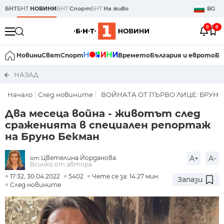
БНТ
БНТ
НОВИНИ
БНТ
Спорт
БНТ
На живо
BG
0
0
Новини
Свят
Спорт
Времето
България и еврото
Би
НАЗАД
Начало
След новините
ВОЙНАТА ОТ ПЪРВО ЛИЦЕ: БРУН
Два месеца война - животът след
сраженията в специален репортаж
на Бруно Бекман
Цветелина Йорданова
A+
A-
от
Всичко от автора
17:32, 30.04.2022
5402
Чете се за: 14:27 мин.
Запази
След новините