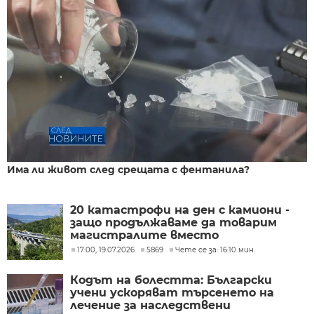
Има ли живот след срещата с фентанила?
20 катастрофи на ден с камиони -
защо продължаваме да товарим
магистралите вместо
железниците?
17:00, 19.07.2026
5869
Чете се за: 16:10 мин.
Кодът на болестта: Български
учени ускоряват търсенето на
лечение за наследствени