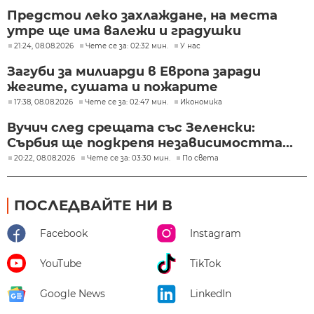
Предстои леко захлаждане, на места
утре ще има валежи и градушки
21:24, 08.08.2026
Чете се за: 02:32 мин.
У нас
Загуби за милиарди в Европа заради
жегите, сушата и пожарите
17:38, 08.08.2026
Чете се за: 02:47 мин.
Икономика
Вучич след срещата със Зеленски:
Сърбия ще подкрепя независимостта...
20:22, 08.08.2026
Чете се за: 03:30 мин.
По света
ПОСЛЕДВАЙТЕ НИ В
Facebook
Instagram
YouTube
TikTok
Google News
LinkedIn