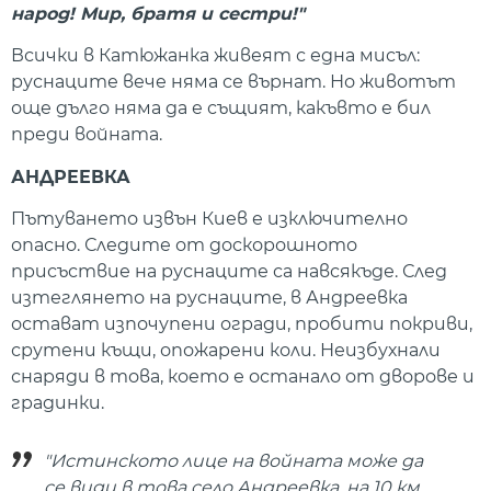
народ! Мир, братя и сестри!"
Всички в Катюжанка живеят с една мисъл:
руснаците вече няма се върнат. Но животът
още дълго няма да е същият, какъвто е бил
преди войната.
АНДРЕЕВКА
Пътуването извън Киев е изключително
опасно. Следите от доскорошното
присъствие на руснаците са навсякъде. След
изтеглянето на руснаците, в Андреевка
остават изпочупени огради, пробити покриви,
срутени къщи, опожарени коли. Неизбухнали
снаряди в това, което е останало от дворове и
градинки.
"Истинското лице на войната може да
се види в това село Андреевка, на 10 км