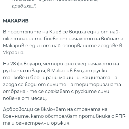
грабиха...".
МАКАРИВ
В подстъпите на Киев се водиха едни от най-
ожесточените боеве от началото на войната.
Макарив е един от най-оспорваните градове в
Украйна.
На 28 февруари, четири дни след началото на
руската инвазия, в Макарив влизат руски
танкове и бронирани машини. Защитата на
града се води от силите на териториалната
отбрана - те се сражават с руските сили
повече от месец.
Доброволци се включват на страната на
военните, като обстрелват противника с РПГ-
та и огнестрелни оръжия.