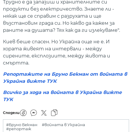
Трудно е да запазиш и хранителните си
продукти без електричество. Знаете ли -
някак ще се справим с разрухата и ще
възстановим града си. Но какво да кажем за
раните на душата? Тях как да ги излекуваме".
Киев беше спасен. Но Украйна още не е. И
хората живеят на интервали - между
сирените, експлозиите, между живота и
смъртта.
Репортажите на Бруно Бекман от войната в
Украйна вижте ТУК
Всичко за хода на войната в Украйна вижте
ТУК
Сподели
#Бруно Бекман
#войната в Украйна
#репортаж