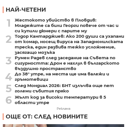
НАЙ-ЧЕТЕНИ
1
Жестокото убийство в Пловдив:
Младежите са били Георги повече от час и
си купили дюнери с парите му
2
Тодор Кантарджиев: Ако 200 души са ухапани
от комар, носещ вируса на Западнонилската
треска, един развива тежко усложнение,
засягащо мозъка
3
Румен Радев след заседание на Съвета по
сигурността: Дрон е нахлул в българското
въздушно пространство
4
До 38° утре, на места ще има валежи и
гръмотевици
5
След Мондиал 2026: БНТ излъчва още пет
големи събития пряко
6
Жълт код за високи температури в 5
области утре
Реклама
ОЩЕ ОТ: СЛЕД НОВИНИТЕ