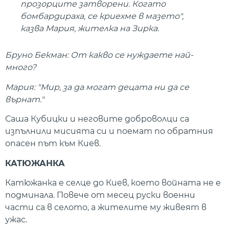
прозорците затворени. Когато
бомбардираха, се криехме в мазето",
казва Мария, жителка на Зирка.
Бруно Бекман: От какво се нуждаете най-
много?
Мария: "Мир, за да могат децата ни да се
върнат."
Саша Кубицки и неговите доброволци са
изпълнили мисията си и поемат по обратния
опасен път към Киев.
КАТЮЖАНКА
Катюжанка е селце до Киев, което войната не е
подминала. Повече от месец руски военни
части са в селото, а жителите му живеят в
ужас.