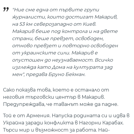
"Ние сме една от първите групи
журналисти, които достигат Макарив,
на 53 км северозападно от Киев.
Макарив беше под контрола и на двете
страни, беше превзет, освободен,
отново превзет и повторно освободен
от украинските сили. Макарив е
опустошен до неузнаваемост. Всичко
изглежда като Дома на културата зад
мен", предава Бруно Бекман.
Сако показва това, което е останало от
неговия търговски център в Макарив.
Предупреждава, че таванът може да падне.
Той е от Армения. Напуска родината си и идва в
Украйна заради конфликта в Нагорни Карабах.
Търси мир и възможност за работа. Най-