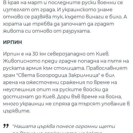
В края на март и последните руски военни се
изтеглят от града. И украинското знаме
отново се развява тук, където винаги е било. А
хората ще трябва да започнат да градят
живота си отново от разрухата.
ИРПИН
Ирпин е на 30 км северозападно от Киев.
Живописното преди градче попадна на пътя на
руската армия към столицата. Православният
храм "Света Богородица Закрилница" е бил
арена на ожесточени сражения по време на
неуспешния опит на руските войски да
достигнат до Киев. Дори във време на война,
много украинци не спряха да търсят упование в
църквите.
"Нашата църква понесе огромни щети