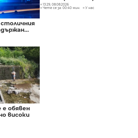
13:29, 08.08.2026
Чете се за: 00:40 мин.
У нас
в столичния
държан...
е е обявен
но високи