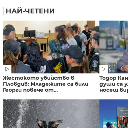
НАЙ-ЧЕТЕНИ
Жестокото убийство в
Тодор Ка
Пловдив: Младежите са били
души са у
Георги повече от...
носещ вир