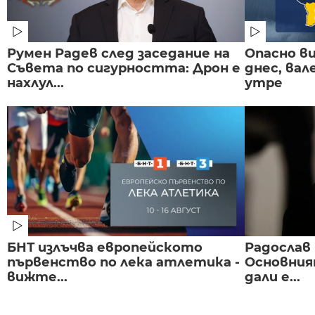
Румен Радев след заседание на
Опасно в
Съвета по сигурността: Дрон е
днес, ва
нахлул...
утре
БНТ излъчва европейското
Радослав 
първенство по лека атлетика -
Основния
вижте...
дали е...