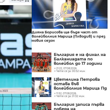
Дияна Борисова ще бъде част от
волейболния Марица (Плводив) и през
новия сезон
България е на финал на
Балканиадата по
волейбол до 17 години
21:22, 07.08.2026
Чете се за: 00:52 мин.
Цветелина Петрова
остава във
волейболния Марица Пд
и през новия сезон
11:52, 07.08.2026
Чете се за: 01:32 мин.
България записа първа
победа на