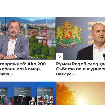
нтарджиев: Ако 200
Румен Радев след за
хапани от комар,
Съвета по сигурнос
уса...
нахлул...