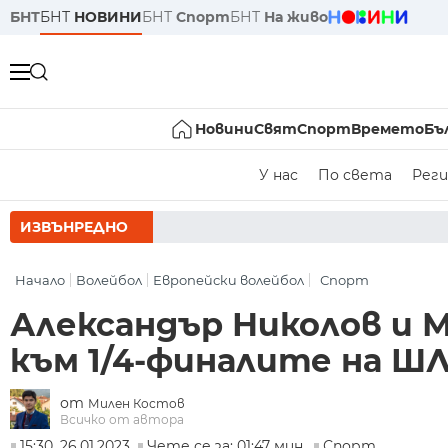
БНТ
БНТ
НОВИНИ
БНТ
Спорт
БНТ
На живо
Новини
Свят
Спорт
Времето
Бъ
У нас
По света
Реги
ИЗВЪНРЕДНО
РУМЕН РАДЕВ СЛЕД З
Начало
Волейбол
Европейски волейбол
Спорт
Александър Николов и 
към 1/4-финалите на Ш
от
Милен Костов
Всичко от автора
15:30, 26.01.2023
Чете се за: 01:47 мин.
Спорт