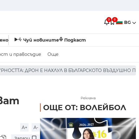
3
0
BG
ено
Чуй новините
Подкаст
ост и правосъдие
Още
В БЪЛГАРСКОТО ВЪЗДУШНО ПРОСТРАНСТВО * * * НЯМА ПО
ават
Реклама
ОЩЕ ОТ: ВОЛЕЙБОЛ
A+
A-
Запази