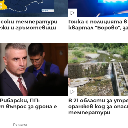
исоки температури
Гонка с полицията 
лежи и гръмотевици
квартал "Борово", за
Рибарски, ПП:
В 21 области за утр
т въпрос за дрона е
оранжев код за опас
температури
Реклама