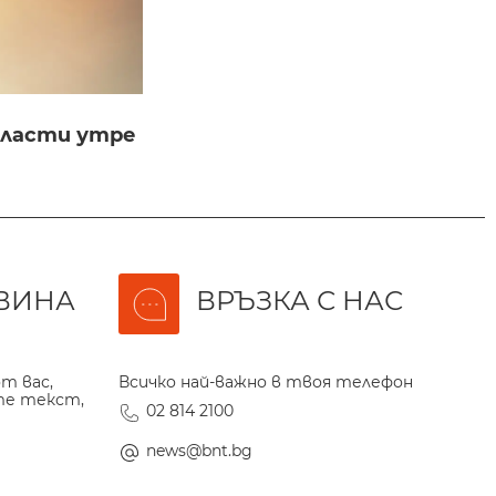
бласти утре
ВИНА
ВРЪЗКА С НАС
т вас,
Всичко най-важно в твоя телефон
те текст,
02 814 2100
news@bnt.bg