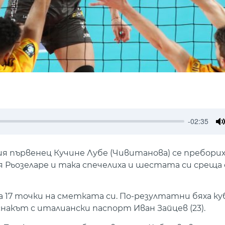
-02:35
M
 първенец Кучине Лубе (Чивитанова) се пребориха 
лгийския Рьозеларе и така спечелиха и шестата си сре
 17 точки на сметката си. По-резултатни бяха к
акът с италиански паспорт Иван Зайцев (23).