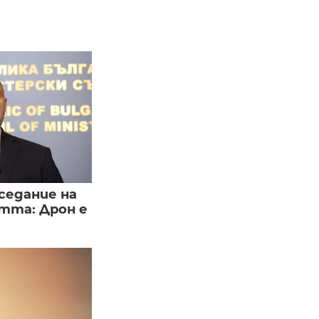
седание на
тта: Дрон е