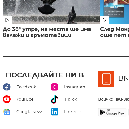
До 38° утре, на места ще има
След Монд
валежи и гръмотевици
още пет 
ПОСЛЕДВАЙТЕ НИ В
BN
Facebook
Instagram
Всичко най-в
YouTube
TikTok
Google News
LinkedIn