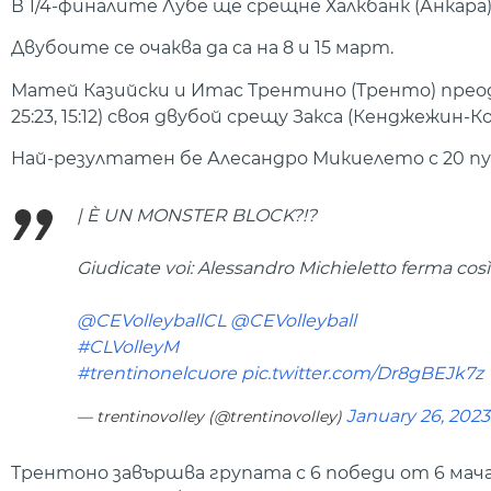
В 1/4-финалите Лубе ще срещне Халкбанк (Анкара
Двубоите се очаква да са на 8 и 15 март.
Матей Казийски и Итас Трентино (Тренто) преодоляха
25:23, 15:12) своя двубой срещу Закса (Кенджежин-Ко
Най-резултатен бе Алесандро Микиелето с 20 пу
| È UN MONSTER BLOCK?!?
Giudicate voi: Alessandro Michieletto ferma co
@CEVolleyballCL
@CEVolleyball
#CLVolleyM
#trentinonelcuore
pic.twitter.com/Dr8gBEJk7z
January 26, 2023
— trentinovolley (@trentinovolley)
Трентоно завършва групата с 6 победи от 6 мача.