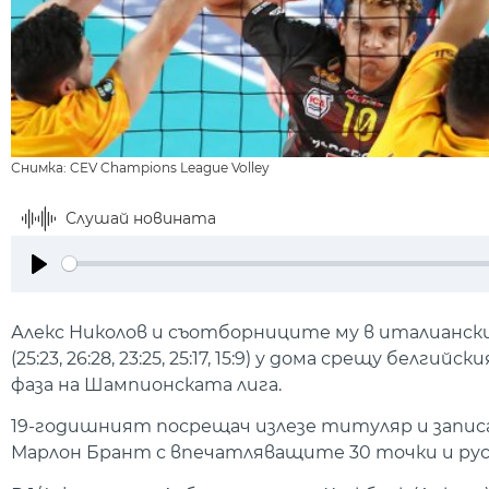
Снимка: CEV Champions League Volley
Слушай новината
Play
Алекс Николов и съотборниците му в италианския
(25:23, 26:28, 23:25, 25:17, 15:9) у дома срещу бе
фаза на Шампионската лига.
19-годишният посрещач излезе титуляр и записа
Марлон Брант с впечатляващите 30 точки и русн