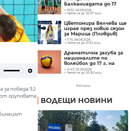
Балканиадата до 17
години и се класира за
19:32, 06.08.2026
Чете се за: 00:57 мин.
полуфиналите
Цветомира Велчева ще
играе през новия сезон
за Марица (Пловдив)
11:15, 06.08.2026
Чете се за: 01:52 мин.
Драматична загуба за
националите по
волейбол до 17 г. на
балканското
21:47, 05.08.2026
Чете се за: 00:30 мин.
ute
Settings
Реклама
за победа 3:2
ща от груповата
ВОДЕЩИ НОВИНИ
убинецът