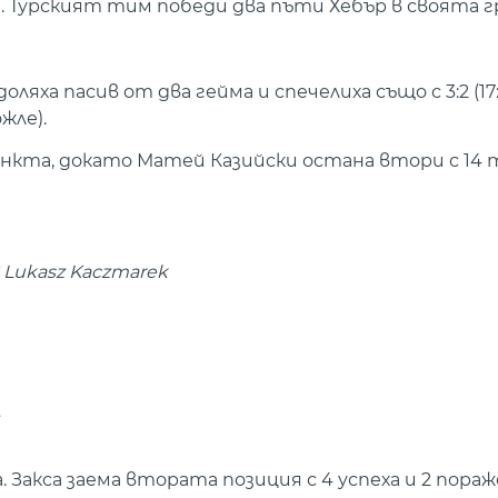
). Турският тим победи два пъти Хебър в своята г
 пасив от два гейма и спечелиха също с 3:2 (17:25, 
жле).
нкта, докато Матей Казийски остана втори с 14 
sì Lukasz Kaczmarek
 Закса заема втората позиция с 4 успеха и 2 пораж