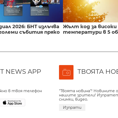
иал 2026: БНТ излъчва
Жълт код за високи
големи събития пряко
температури в 5 о
T NEWS APP
ТВОЯТА НО
ажно в твоя телефон
"Твоята новина"! Новините о
нашите зрители! Изпрате
снимки, видео.
Изпрати