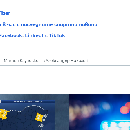
iber
и в час с последните спортни новини
Facebook
,
LinkedIn
,
TikTok
#Матей Казийски
#Александър Николов