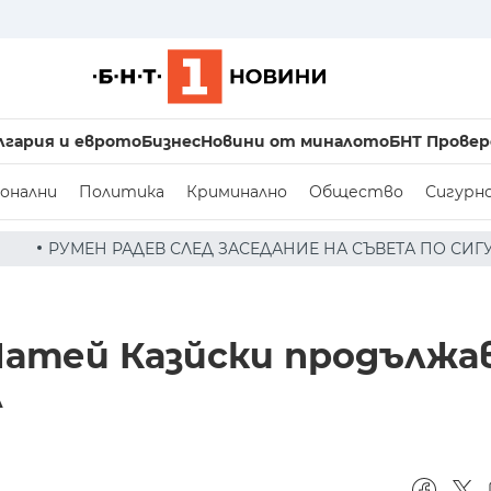
лгария и еврото
Бизнес
Новини от миналото
БНТ Провер
онални
Политика
Криминално
Общество
Сигурн
АСЕДАНИЕ НА СЪВЕТА ПО СИГУРНОСТТА: ДРОН Е НАХЛУЛ 
Матей Казйски продълж
Л