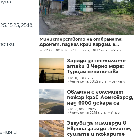
рупа.
15:25, 25:18,
Министерството на отбраната:
точки.
Дронът, паднал край Кардам, е...
17:23, 08.08.2026
Чете се за: 01:17 мин.
У нас
Заради зачестилите
атаки в Черно море:
Турция ограничава
движението на
18:01, 08.08.2026
Чете се за: 00:52 мин.
Балкани
търговските кораби
Овладян е големият
пожар край Асеновград,
над 6000 декара са
засегнати
18:39, 08.08.2026
Чете се за: 02:15 мин.
У нас
Загуби за милиарди в
Европа заради жегите,
ения и
сушата и пожарите