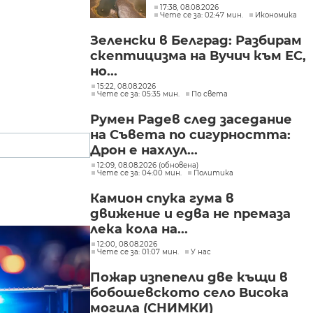
17:38, 08.08.2026
Чете се за: 02:47 мин.
Икономика
Зеленски в Белград: Разбирам
скептицизма на Вучич към ЕС,
но...
15:22, 08.08.2026
Чете се за: 05:35 мин.
По света
Румен Радев след заседание
на Съвета по сигурността:
Дрон е нахлул...
12:09, 08.08.2026 (обновена)
Чете се за: 04:00 мин.
Политика
Камион спука гума в
движение и едва не премаза
лека кола на...
12:00, 08.08.2026
Чете се за: 01:07 мин.
У нас
Пожар изпепели две къщи в
бобошевското село Висока
могила (СНИМКИ)