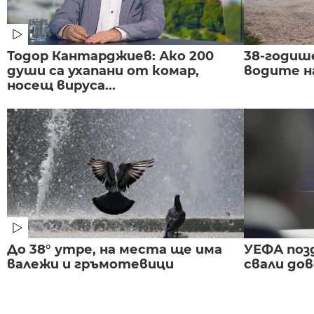
Тодор Кантарджиев: Ако 200
38-годиш
души са ухапани от комар,
водите н
носещ вируса...
До 38° утре, на места ще има
УЕФА поз
валежи и гръмотевици
свали до