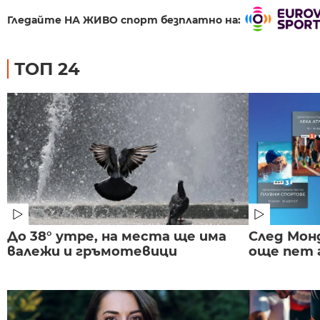
Гледайте НА ЖИВО спорт безплатно на:
ТОП 24
До 38° утре, на места ще има
След Монд
валежи и гръмотевици
още пет 