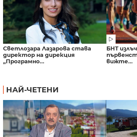
Светлозара Лазарова става
БНТ излъ
директор на дирекция
първенст
„Програмно...
вижте...
НАЙ-ЧЕТЕНИ