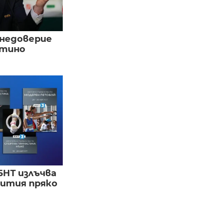
 недоверие
нтино
БНТ излъчва
бития пряко