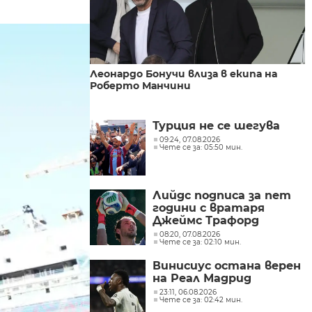
Леонардо Бонучи влиза в екипа на
Роберто Манчини
Турция не се шегува
09:24, 07.08.2026
Чете се за: 05:50 мин.
Лийдс подписа за пет
години с вратаря
Джеймс Трафорд
08:20, 07.08.2026
Чете се за: 02:10 мин.
Винисиус остана верен
на Реал Мадрид
23:11, 06.08.2026
Чете се за: 02:42 мин.