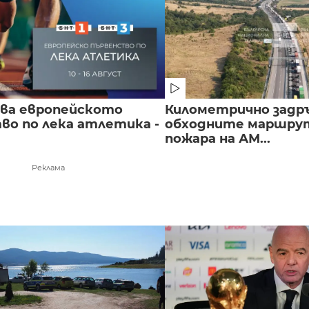
чва европейското
Километрично задр
во по лека атлетика -
обходните маршрут
пожара на АМ...
Реклама