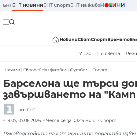
БНТ
БНТ
НОВИНИ
БНТ
Спорт
БНТ
На живо
Новини
Свят
Спорт
Времето
Бъ
У нас
По света
Реги
Начало
Европейски футбол
Футбол
Спорт
Барселона ще търси до
завършването на "Камп
от
БНТ
19:07, 07.06.2026
Чете се за: 01:45 мин.
Спорт
Ръководството на каталунците подготвя извънр