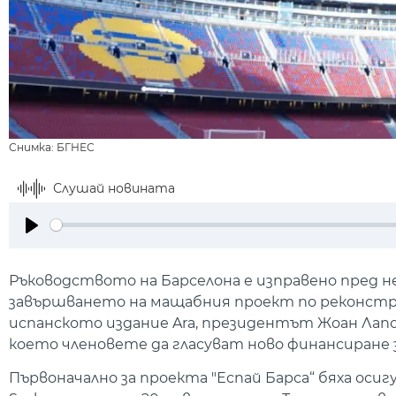
Снимка: БГНЕС
Слушай новината
Play
Ръководството на Барселона е изправено пред 
завършването на мащабния проект по реконстру
испанското издание Ara, президентът Жоан Лапор
което членовете да гласуват ново финансиране
Първоначално за проекта "Еспай Барса“ бяха оси