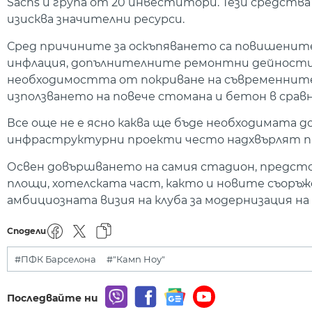
Sachs и група от 20 инвеститори. Тези средства
изисква значителни ресурси.
Сред причините за оскъпяването са повишенит
инфлация, допълнителните ремонтни дейности п
необходимостта от покриване на съвременните 
използването на повече стомана и бетон в срав
Все още не е ясно каква ще бъде необходимата 
инфраструктурни проекти често надхвърлят пр
Освен довършването на самия стадион, предс
площи, хотелската част, както и новите съоръже
амбициозната визия на клуба за модернизация на
Сподели
#ПФК Барселона
#"Камп Ноу"
Последвайте ни