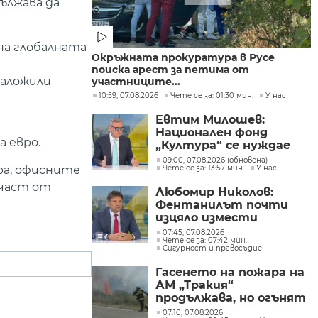
ължава да
на глобалната
Окръжната прокуратура в Русе
поиска арест за петима от
наложили
участниците...
10:59, 07.08.2026
Чете се за: 01:30 мин.
У нас
Евтим Милошев:
Национален фонд
 евро.
„Култура“ се нуждае
от законодателна
09:00, 07.08.2026 (обновена)
ра, офисните
Чете се за: 13:57 мин.
У нас
реформа, а процесите в
министерството ще
 част от
Любомир Николов:
бъдат максимално
Фентанилът почти
прозрачни
изцяло измести
хероина, възможно е
07:45, 07.08.2026
Чете се за: 07:42 мин.
разбитата
Сигурност и правосъдие
лаборатория да е
единствената у нас
Гасенето на пожара на
АМ „Тракия“
продължава, но огънят
е локализиран
07:10, 07.08.2026