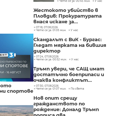
Чете се за: 00:45 мин.
У нас
Жестокото убийство в
Пловдив: Прокуратурата
внася искане за...
07:18, 07.08.2026
Чете се за: 01:05 мин.
У нас
Скандалът с ВиК - Бургас:
Гледат мярката на бившия
директор
07:24, 07.08.2026
Чете се за: 00:52 мин.
У нас
Тръмп увери, че САЩ имат
достатъчно боеприпаси и
очаква конфликтът...
кото
07:30, 07.08.2026
Чете се за: 01:07 мин.
По света
вни спортове
Нов опит срещу
гражданството по
рождение: Доналд Тръмп
подписа два...