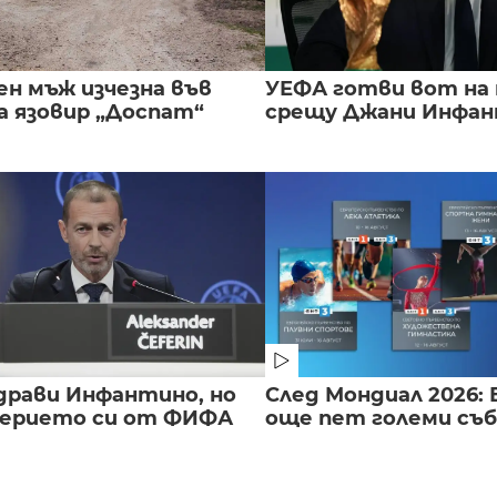
ен мъж изчезна във
УЕФА готви вот на
а язовир „Доспат“
срещу Джани Инфа
драви Инфантино, но
След Мондиал 2026: 
верието си от ФИФА
още пет големи съ