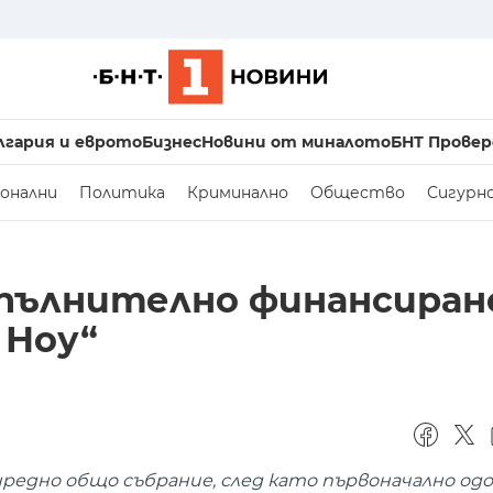
лгария и еврото
Бизнес
Новини от миналото
БНТ Провер
онални
Политика
Криминално
Общество
Сигурн
пълнително финансиране
 Ноу“
едно общо събрание, след като първоначално одо