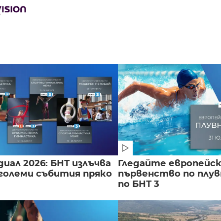
иал 2026: БНТ излъчва
Гледайте европейс
големи събития пряко
първенство по плу
по БНТ 3