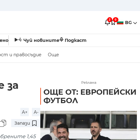
2
0
BG
ено
Чуй новините
Подкаст
ост и правосъдие
Още
 за
Реклама
ОЩЕ ОТ: ЕВРОПЕЙСКИ
ФУТБОЛ
A+
A-
Запази
брените 1,45