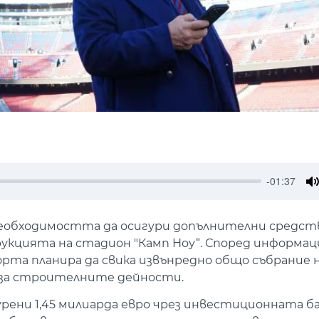
-01:37
M
необходимостта да осигури допълнителни средств
кцията на стадион "Камп Ноу“. Според информац
та планира да свика извънредно общо събрание на
 за строителните дейности.
гурени 1,45 милиарда евро чрез инвестиционната б