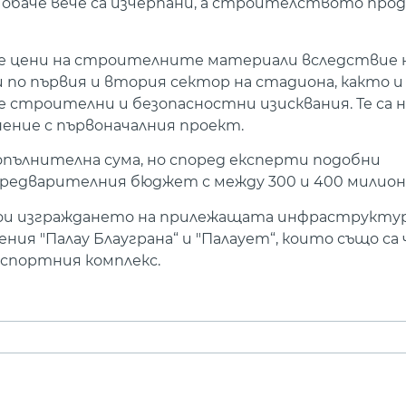
 обаче вече са изчерпани, а строителството прод
е цени на строителните материали вследствие 
о първия и втория сектор на стадиона, както и
строителни и безопасностни изисквания. Те са 
нение с първоначалния проект.
допълнителна сума, но според експерти подобни
едварителния бюджет с между 300 и 400 милиона
тои изграждането на прилежащата инфраструкту
ния "Палау Блауграна“ и "Палаует“, които също са
 спортния комплекс.