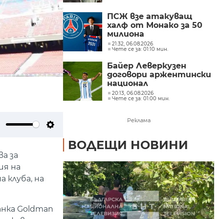
ПСЖ взе атакуващ
халф от Монако за 50
милиона
21:32, 06.08.2026
Чете се за: 01:10 мин.
Байер Леверкузен
договори аржентински
национал
20:13, 06.08.2026
Чете се за: 01:00 мин.
Реклама
ute
Settings
ВОДЕЩИ НОВИНИ
а за
ия на
 клуба, на
анка Goldman