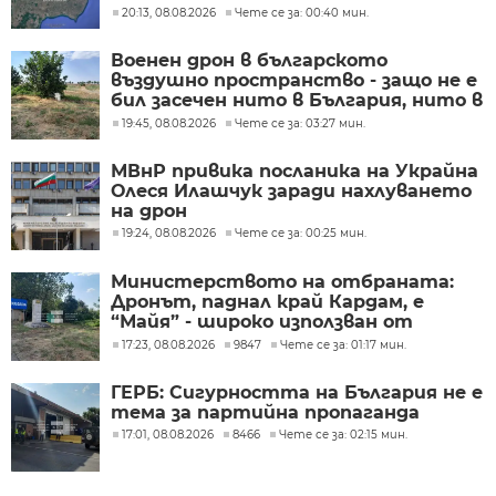
разследване
20:13, 08.08.2026
Чете се за: 00:40 мин.
Военен дрон в българското
въздушно пространство - защо не е
бил засечен нито в България, нито в
Румъния?
19:45, 08.08.2026
Чете се за: 03:27 мин.
МВнР привика посланика на Украйна
Олеся Илашчук заради нахлуването
на дрон
19:24, 08.08.2026
Чете се за: 00:25 мин.
Министерството на отбраната:
Дронът, паднал край Кардам, е
“Майя” - широко използван от
украинската армия
17:23, 08.08.2026
9847
Чете се за: 01:17 мин.
ГЕРБ: Сигурността на България не е
тема за партийна пропаганда
17:01, 08.08.2026
8466
Чете се за: 02:15 мин.