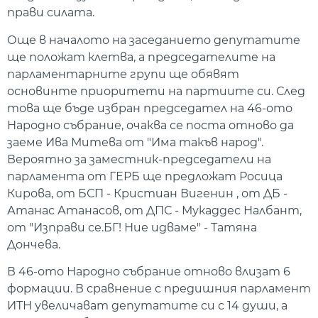
прави силата.
Още в началото на заседанието депутатите
ще положат клетва, а председателите на
парламентарните групи ще обявят
основинте приоритети на партиите си. След
това ще бъде избран председател на 46-ото
Народно събрание, очаква се поста отново да
заеме Ива Митева от "Има такъв народ".
Вероятно за заместник-председатели на
парламента от ГЕРБ ще предложат Росица
Кирова, от БСП - Кристиан Вигенин , от ДБ -
Атанас Атанасов, от ДПС - Мукаддес Налбант,
от "Изправи се.БГ! Ние идваме" - Татяна
Дончева.
В 46-ото Народно събрание отново влизат 6
формации. В сравнение с предишния парламент
ИТН увеличават депутатите си с 14 души, а