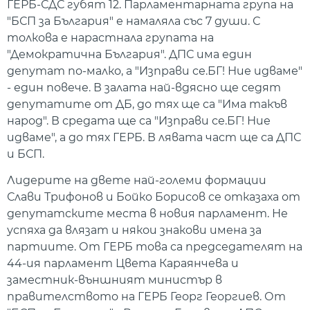
ГЕРБ-СДС губят 12. Парламентарната група на
"БСП за България" е намаляла със 7 души. С
толкова е нарастнала групата на
"Демократична България". ДПС има един
депутат по-малко, а "Изправи се.БГ! Ние идваме"
- един повече. В залата най-вдясно ще седят
депутатите от ДБ, до тях ще са "Има такъв
народ". В средата ще са "Изправи се.БГ! Ние
идваме", а до тях ГЕРБ. В лявата част ще са ДПС
и БСП.
Лидерите на двете най-големи формации
Слави Трифонов и Бойко Борисов се отказаха от
депутатските места в новия парламент. Не
успяха да влязат и някои знакови имена за
партиите. От ГЕРБ това са председателят на
44-ия парламент Цвета Караянчева и
заместник-външният министър в
правителството на ГЕРБ Георг Георгиев. От