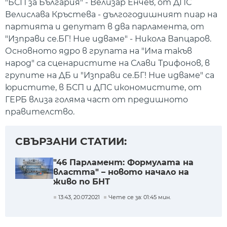
"БСП за България" - Велизар Енчев, от ДПС
Велислава Кръстева - дългогодишният пиар на
партията и депутат в два парламента, от
"Изправи се.БГ! Ние идваме" - Никола Вапцаров.
Основното ядро в групата на "Има такъв
народ" са сценаристите на Слави Трифонов, в
групите на ДБ и "Изправи се.БГ! Ние идваме" са
юристите, в БСП и ДПС икономистите, от
ГЕРБ влиза голяма част от предишното
правителство.
СВЪРЗАНИ СТАТИИ:
"46 Парламент: Формулата на
властта" – новото начало на
живо по БНТ
13:43, 20.07.2021
Чете се за: 01:45 мин.