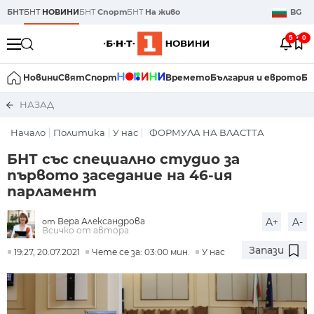
БНТ
БНТ
НОВИНИ
БНТ
Спорт
БНТ
На живо
BG
5
0
Новини
Свят
Спорт
Времето
България и еврото
Би
НАЗАД
Начало
Политика
У нас
ФОРМУЛА НА ВЛАСТТА
БНТ със специално студио за
първото заседание на 46-ия
парламент
Вера Александрова
A+
A-
от
Всичко от автора
Запази
19:27, 20.07.2021
Чете се за: 03:00 мин.
У нас