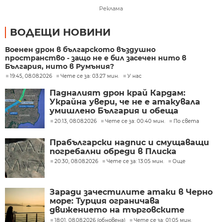
Реклама
ВОДЕЩИ НОВИНИ
Военен дрон в българското въздушно
пространство - защо не е бил засечен нито в
България, нито в Румъния?
19:45, 08.08.2026
Чете се за: 03:27 мин.
У нас
Падналият дрон край Кардам:
Украйна увери, че не е атакувала
умишлено България и обеща
разследване
20:13, 08.08.2026
Чете се за: 00:40 мин.
По света
Прабългарски надпис и смущаващи
погребални обреди в Плиска
20:30, 08.08.2026
Чете се за: 13:05 мин.
Още
Заради зачестилите атаки в Черно
море: Турция ограничава
движението на търговските
кораби
18:01, 08.08.2026 (обновена)
Чете се за: 01:05 мин.