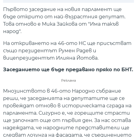
Play
Mute
Setti
Първото заседание на новия парламент ще
бъде открито от най-възрастния депутат.
Това отново е Мика Зайкова от "Има такъв
народ".
На откриването на 46-ото НС ще присъстват
също президентът Румен Радев и
вицепрезидентът Илияна Йотова.
Заседанието ще бъде предавано пряко по БНТ.
Реклама
Мнозинството в 46-ото Народно събрание
реши, че заседанията на депутатите ще се
провеждат отново в историческата сграда на
парламента. Сигурно е, че горещите страсти
ще започнат още от първия ден. За нас остава
надеждата, че народните представители ще
следват лозунга на фасадата, че съединението