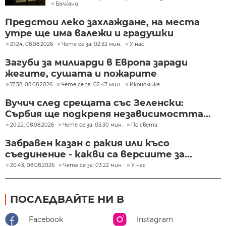
Балкани
Предстои леко захлаждане, на места
утре ще има валежи и градушки
21:24, 08.08.2026
Чете се за: 02:32 мин.
У нас
Загуби за милиарди в Европа заради
жегите, сушата и пожарите
17:38, 08.08.2026
Чете се за: 02:47 мин.
Икономика
Вучич след срещата със Зеленски:
Сърбия ще подкрепя независимостта...
20:22, 08.08.2026
Чете се за: 03:30 мин.
По света
Забравен казан с ракия или късо
съединение - какви са версиите за...
20:43, 08.08.2026
Чете се за: 03:22 мин.
У нас
ПОСЛЕДВАЙТЕ НИ В
Facebook
Instagram