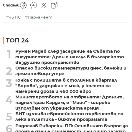
Сподели
#46 НС
#Парламент
ТОП 24
1
Румен Радев след заседание на Съвета по
сигурността: Дрон е нахлул в българското
въздушно пространство
2
Опасно високи температури днес, валежи и
гръмотевици утре
3
Гонка с полицията в столичния квартал
"Борово", задържан е мъж, у когото са
намерени дрога и 460 000 евро
4
Министерството на отбраната: Дронът,
паднал край Кардам, е “Майя” - широко
използван от украинската армия
5
БНТ излъчва европейското първенство по
лека атлетика - вижте програмата
6
Радослав Рибарски, ПП: Основният въпрос за
дрона е дали е случайност, или опит за удар