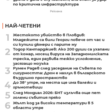
по критична инфраструктура
Реклама
НАЙ-ЧЕТЕНИ
1
Жестокото убийство в Пловдив:
Младежите са били Георги повече от час и
си купили дюнери с парите му
2
Тодор Кантарджиев: Ако 200 души са ухапани
от комар, носещ вируса на Западнонилската
треска, един развива тежко усложнение,
засягащо мозъка
3
Румен Радев след заседание на Съвета по
сигурността: Дрон е нахлул в българското
въздушно пространство
4
До 38° утре, на места ще има валежи и
гръмотевици
5
След Мондиал 2026: БНТ излъчва още пет
големи събития пряко
6
Жълт код за високи температури в 5
области утре