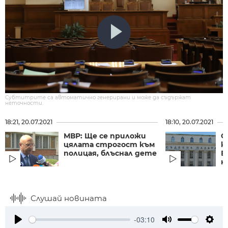
Субтитрите са автоматично генерирани и може да съдържат
неточности.
18:21, 20.07.2021
18:10, 20.07.2021
МВР: Ще се приложи
С
цялата строгост към
к
полицая, блъснал дете
Б
н
Слушай новината
-03:10