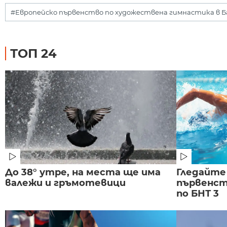
#Европейско първенство по художествена гимнастика в Бак
ТОП 24
До 38° утре, на места ще има
Гледайте
валежи и гръмотевици
първенст
по БНТ 3