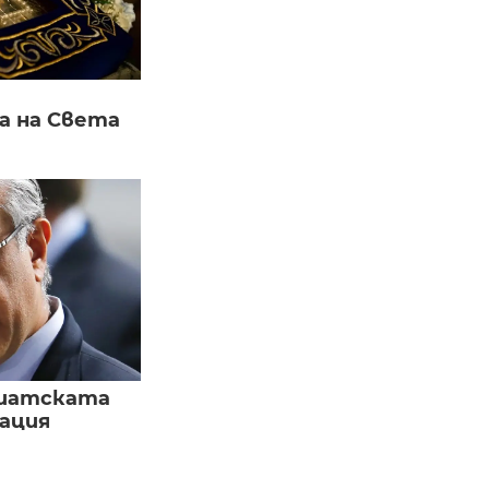
а на Света
зиатската
ация