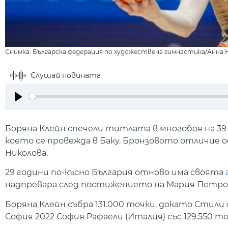
Снимка: Българска федерация по художествена гимнастика/Анна 
Слушай новината
Play
Боряна Клейн спечели титлата в многобоя на 3
което се провежда в Баку. Бронзовото отличие 
Николова.
29 години по-късно България отново има своята
надпревара след постижението на Мария Петрова
Боряна Клейн събра 131.000 точки, докато Стили
София 2022 София Рафаели (Италия) със 129.550 то