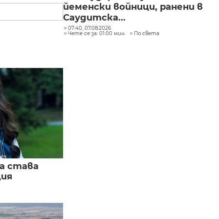
йеменски войници, ранени в
Саудитска...
07:40, 07.08.2026
Чете се за: 01:00 мин.
По света
а става
ция