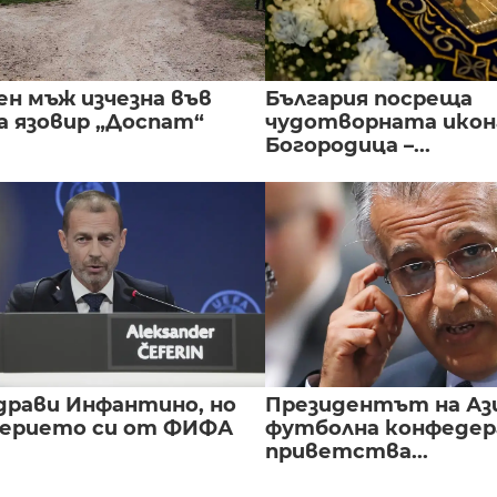
ен мъж изчезна във
България посреща
а язовир „Доспат“
чудотворната икон
Богородица –...
драви Инфантино, но
Президентът на А
верието си от ФИФА
футболна конфедер
приветства...