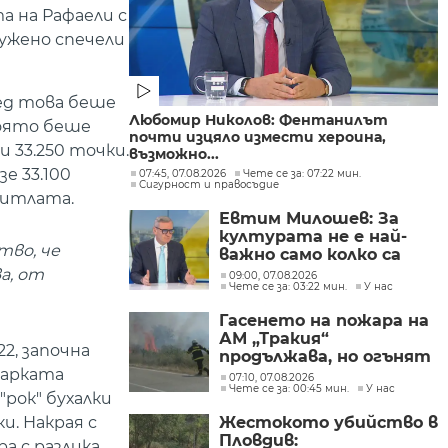
а на Рафаели с
лужено спечели
лед това беше
Любомир Николов: Фентанилът
която беше
почти изцяло измести хероина,
и 33.250 точки.
възможно...
е 33.100
07:45, 07.08.2026
Чете се за: 07:22 мин.
Сигурност и правосъдие
титлата.
Евтим Милошев: За
културата не е най-
тво, че
важно само колко са
парите, а да се
а, от
09:00, 07.08.2026
Чете се за: 03:22 мин.
У нас
изплащат навреме
Гасенето на пожара на
АМ „Тракия“
2, започна
продължава, но огънят
е локализиран
гарката
07:10, 07.08.2026
Чете се за: 00:45 мин.
У нас
"рок" бухалки
Жестокото убийство в
и. Накрая с
Пловдив:
а с разлика