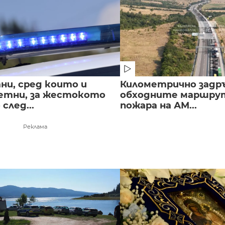
ни, сред които и
Километрично задр
етни, за жестокото
обходните маршрут
след...
пожара на АМ...
Реклама