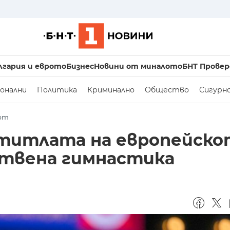
лгария и еврото
Бизнес
Новини от миналото
БНТ Провер
онални
Политика
Криминално
Общество
Сигурн
рт
 титлата на европейско
ствена гимнастика