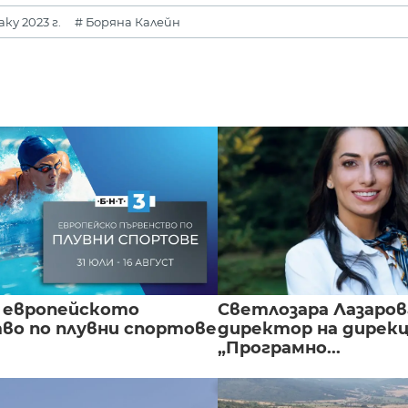
у 2023 г.
# Боряна Калейн
 европейското
Светлозара Лазаров
во по плувни спортове
директор на дирек
„Програмно...