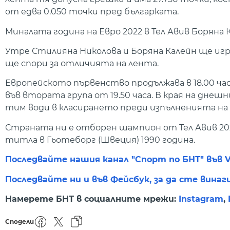
от едва 0.050 точки пред българката.
Миналата година на Евро 2022 в Тел Авив Боряна
Утре Стилияна Николова и Боряна Калейн ще игр
ще спори за отличията на лента.
Европейското първенство продължава в 18.00 час
във втората група от 19.50 часа. В края на дне
тим води в класирането преди изпълненията на
Страната ни е отборен шампион от Тел Авив 2022
титла в Гьотеборг (Швеция) 1990 година.
Последвайте нашия канал "Спорт по БНТ" във V
Последвайте ни и във Фейсбук, за да сте винаг
Намерете БНТ в социалните мрежи:
Instagram
,
Сподели