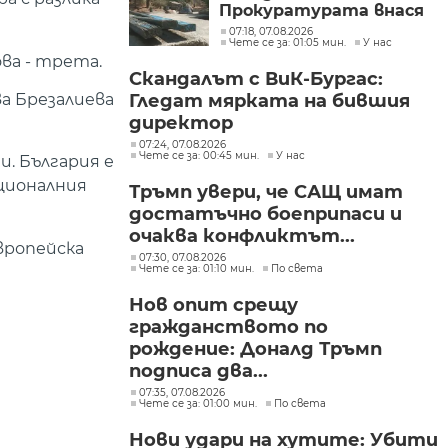
Прокуратурата внася
искане „задържане под
07:18, 07.08.2026
Чете се за: 01:05 мин.
У нас
стража“
ва - трета.
Скандалът с ВиК-Бургас:
Гледат мярката на бившия
а Брезалиева
директор
07:24, 07.08.2026
Чете се за: 00:45 мин.
У нас
и. България е
ационалния
Тръмп увери, че САЩ имат
достатъчно боеприпаси и
очаква конфликтът...
вропейска
07:30, 07.08.2026
Чете се за: 01:10 мин.
По света
Нов опит срещу
гражданството по
рождение: Доналд Тръмп
подписа два...
07:35, 07.08.2026
Чете се за: 01:00 мин.
По света
Нови удари на хутите: Убити