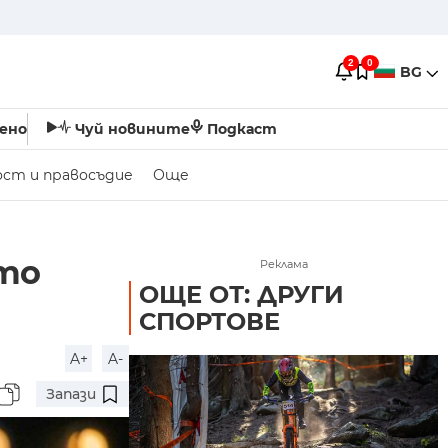
2
0
BG
ено
Чуй новините
Подкаст
ост и правосъдие
Още
то
Реклама
ОЩЕ ОТ: ДРУГИ
СПОРТОВЕ
A+
A-
Запази