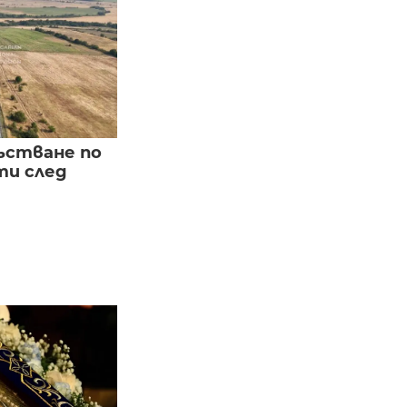
ъстване по
и след