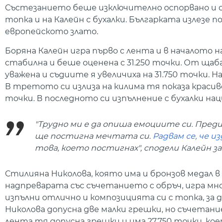
Състезанието беше изключително оспорвано и с
топка и на Калейн с бухалки. Българката излезе п
европейското злато.
Боряна Калейн игра първо с лента и в началото 
стабилна и беше оценена с 31.250 точки. От ща
уважена и съдиите я увеличиха на 31.750 точки. 
В третото си излиза на килима тя показа красиво
точки. В последното си изпълнение с бухалки на
"Трудно ми е да опиша емоциите си. Пред
ще постигна мечтата си.
Радвам се, че из
това, което постигнах", сподели Калейн за
Стилияна Николова, която има и бронзов медал 
надпреварата със съчетанието с обръч, игра мно
изпълни отлично и композицията си с топка, за да
Николова допусна две малки грешки, но съчетани
лента тя допусна грешки и има 27.750 точки, кое