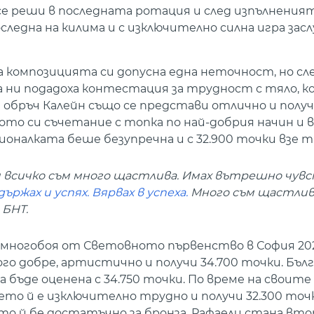
е реши в последната ротация и след изпълненият
оследна на килима и с изключително силна игра зас
на композицията си допусна една неточност, но с
ба ни подадоха контестация за трудност с тяло, 
На обръч Калейн също се представи отлично и получ
то си съчетание с топка по най-добрия начин и вз
ционалката беше безупречна и с 32.900 точки взе 
и всичко съм много щастлива. Имах вътрешно чувс
държах и успях. Вярвах в успеха.
Много съм щастлив
 БНТ.
в многобоя от Световното първенство в София 202
го добре, артистично и получи 34.700 точки. Бъл
 бъде оценена с 34.750 точки. По време на своите 
ето й е изключително трудно и получи 32.300 точк
то й бе достатъчно за бронза. Рафаели стана втор