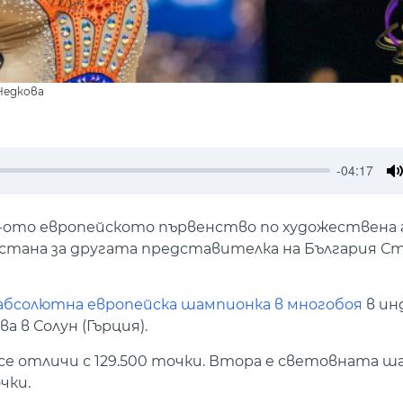
Недкова
-04:17
M
9-ото европейското първенство по художествена 
остана за другата представителка на България С
абсолютна европейска шампионка в многобоя
в ин
 в Солун (Гърция).
 се отличи с 129.500 точки. Втора е световната 
чки.