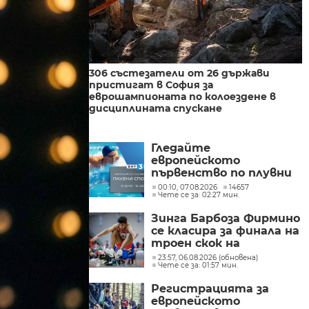
306 състезатели от 26 държави
пристигат в София за
еврошампионата по колоездене в
дисциплината спускане
Гледайте
европейското
първенство по плувни
спортове по БНТ 3
00:10, 07.08.2026
14657
Чете се за: 02:27 мин.
Зинга Барбоза Фирмино
се класира за финала на
троен скок на
световното
23:57, 06.08.2026 (обновена)
Чете се за: 01:57 мин.
първенство до 20 г.
Регистрацията за
европейското