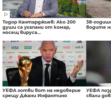
Тодор Кантарджиев: Ако 200
38-годиш
души са ухапани от комар,
водите н
носещ вируса...
УЕФА готви вот на недоверие
УЕФА поз
срещу Джани Инфантино
свали до