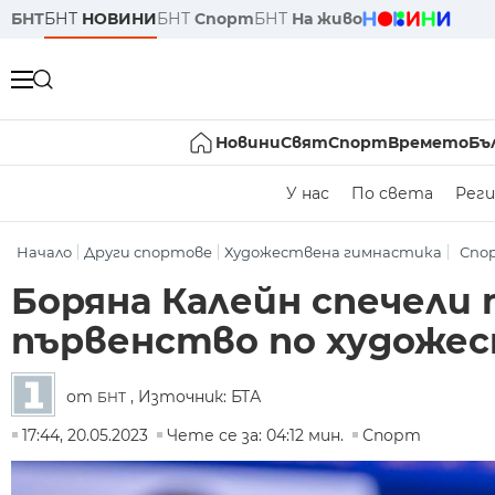
БНТ
БНТ
НОВИНИ
БНТ
Спорт
БНТ
На живо
Новини
Свят
Спорт
Времето
Бъ
У нас
По света
Реги
Начало
Други спортове
Художествена гимнастика
Спо
Боряна Калейн спечели
първенство по художе
от
, Източник: БТА
БНТ
17:44, 20.05.2023
Чете се за: 04:12 мин.
Спорт