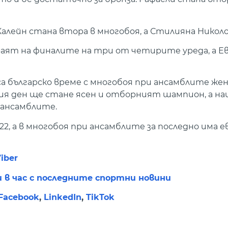
 Калейн стана втора в многобоя, а Стилияна Николо
аят на финалите на три от четирите уреда, а Ев
а българско време с многобоя при ансамблите жен
шния ден ще стане ясен и отборният шампион, а н
 ансамблите.
, а в многобоя при ансамблите за последно има е
iber
и в час с последните спортни новини
Facebook
,
LinkedIn
,
TikTok