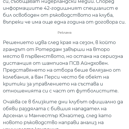
си, съобщават нидерландски медии. Според
информациите 42-годишният специалист е
бил освободен от ръководството на клуба,
въпреки че има още една година от договора си.
Реклама
Решението идва след края на сезон, в който
грандът от Ротердам завърши на второ
място в първенството, но остана на сериозна
дистанция от шампиона ПСВ Айндховен.
Представянето на отбора беше белязано от
колебания, а ван Перси често бе обект на
критики за управлението на състава и
отношенията си с част от футболистите.
Очаква се в близките дни клубът официално да
обяви раздялата с бившия нападател на
Арсенал и Манчестър Юнайтед, след като
новото ръководство направи анализ на