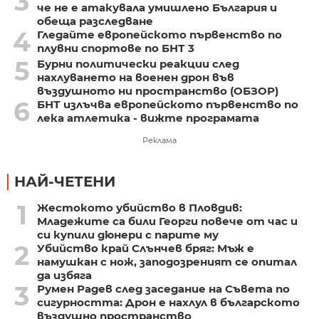
3
че не е атакувала умишлено България и
обеща разследване
4
Гледайте европейското първенство по
плувни спортове по БНТ 3
5
Бурни политически реакции след
нахлуването на военен дрон във
въздушното ни пространство (ОБЗОР)
6
БНТ излъчва европейското първенство по
лека атлетика - вижте програмата
Реклама
НАЙ-ЧЕТЕНИ
1
Жестокото убийство в Пловдив:
Младежите са били Георги повече от час и
си купили дюнери с парите му
2
Убийство край Слънчев бряг: Мъж е
намушкан с нож, заподозреният се опитал
да избяга
3
Румен Радев след заседание на Съвета по
сигурността: Дрон е нахлул в българското
въздушно пространство