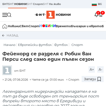
БНТ
БНТ
НОВИНИ
БНТ
Спорт
БНТ
На живо
BG
2
0
Новини
Свят
Спорт
Времето
България и еврото
Би
НАЗАД
Начало
Европейски футбол
Футбол
Спорт
Фейенорд се разделя с Робин ван
Перси след само един пълен сезон
A+
A-
БНТ
от
Запази
21:26, 07.06.2026
Чете се за: 01:00 мин.
Спорт
Легендарният нидерландски нападател е на
път да бъде освободен от треньорския пост
въпреки второто място в Ередивизи и
действащия си договор до 2027 година