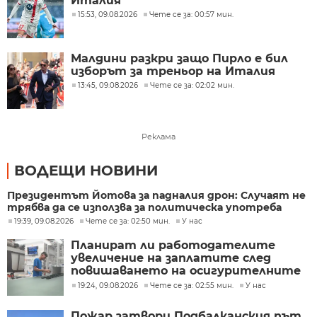
Италия
15:53, 09.08.2026
Чете се за: 00:57 мин.
Малдини разкри защо Пирло е бил
изборът за треньор на Италия
13:45, 09.08.2026
Чете се за: 02:02 мин.
Реклама
ВОДЕЩИ НОВИНИ
Президентът Йотова за падналия дрон: Случаят не
трябва да се използва за политическа употреба
19:39, 09.08.2026
Чете се за: 02:50 мин.
У нас
Планират ли работодателите
увеличение на заплатите след
повишаването на осигурителните
прагове?
19:24, 09.08.2026
Чете се за: 02:55 мин.
У нас
Пожар затвори Подбалканския път