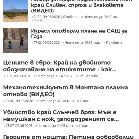
край Сливен, спряха и влаковете
(ВИДЕО)
14:12, 09.08.2026 (обновена)
Чете се за: 01:42 мин.
У нас
Израел отхвърли плана на САЩ за
Газа
17:12, 09.08.2026
Чете се за: 01:37 мин.
По света
Цените в евро: Край на двойното
обозначаване на етикетите - как...
19:11, 09.08.2026
Чете се за: 02:47 мин.
Общество
Механотехникумът в Монтана пламна
отново (ВИДЕО)
17:00, 09.08.2026
Чете се за: 01:30 мин.
У нас
Убийство край Слънчев бряг: Мъж е
намушкан с нож, заподозреният се...
13:07, 09.08.2026
Чете се за: 01:25 мин.
У нас
Героите от нощта: Петима доброволци