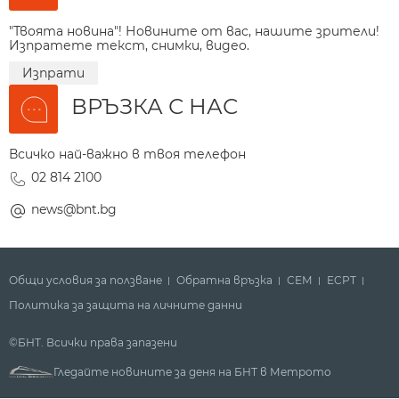
"Твоята новина"! Новините от вас, нашите зрители!
Изпратете текст, снимки, видео.
Изпрати
ВРЪЗКА С НАС
Всичко най-важно в твоя телефон
02 814 2100
news@bnt.bg
Общи условия за ползване
Обратна връзка
СЕМ
ECPT
Политика за защита на личните данни
©БНТ. Всички права запазени
Гледайте новините за деня на БНТ в Метрото