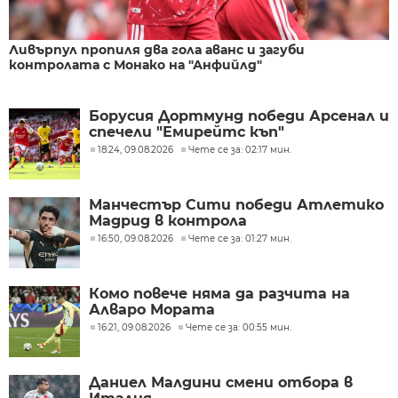
Ливърпул пропиля два гола аванс и загуби
контролата с Монако на "Анфийлд"
Борусия Дортмунд победи Арсенал и
спечели "Емирейтс къп"
18:24, 09.08.2026
Чете се за: 02:17 мин.
Манчестър Сити победи Атлетико
Мадрид в контрола
16:50, 09.08.2026
Чете се за: 01:27 мин.
Комо повече няма да разчита на
Алваро Мората
16:21, 09.08.2026
Чете се за: 00:55 мин.
Даниел Малдини смени отбора в