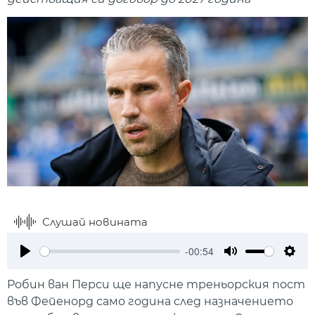
Слушай новината
-00:54
Play
Mute
Setti
Робин ван Перси ще напусне треньорския пост
във Фейенорд само година след назначението