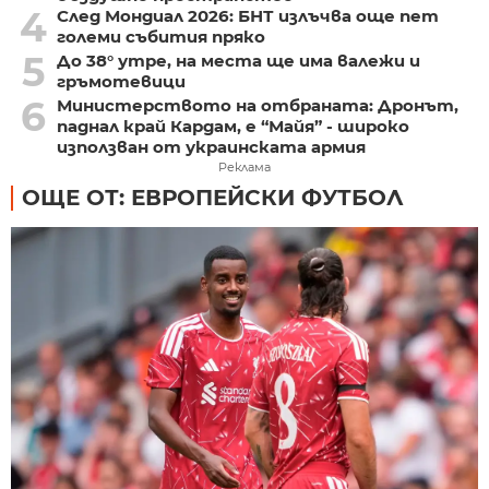
4
След Мондиал 2026: БНТ излъчва още пет
големи събития пряко
5
До 38° утре, на места ще има валежи и
гръмотевици
6
Министерството на отбраната: Дронът,
паднал край Кардам, е “Майя” - широко
използван от украинската армия
Реклама
ОЩЕ ОТ: ЕВРОПЕЙСКИ ФУТБОЛ