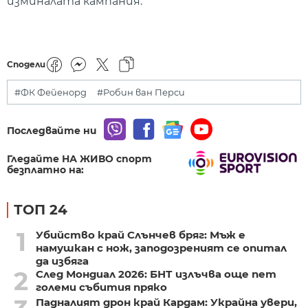
изминалата кампания.
Сподели
#ФК Фейенорд
#Робин ван Перси
Последвайте ни
Гледайте НА ЖИВО спорт
безплатно на:
ТОП 24
1
Убийство край Слънчев бряг: Мъж е
намушкан с нож, заподозреният се опитал
да избяга
2
След Мондиал 2026: БНТ излъчва още пет
големи събития пряко
Падналият дрон край Кардам: Украйна увери,