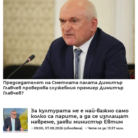
Председателят на Сметната палата Димитър
Главчев проверява служебния премиер Димитър
Главчев?
За културата не е най-важно само
колко са парите, а да се изплащат
навреме, заяви министър Евтим
Милошев
09:00, 07.08.2026 (обновена)
Чете се за: 13:57 мин.