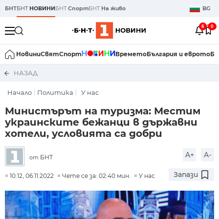
БНТ
БНТ
НОВИНИ
БНТ
Спорт
БНТ
На живо
BG
6
0
Новини
Свят
Спорт
Времето
България и еврото
Би
НАЗАД
Начало
Политика
У нас
Министърът на туризма: Местим
украинските бежанци в държавни
хотели, условията са добри
A+
A-
БНТ
от
Запази
10:12, 06.11.2022
Чете се за: 02:40 мин.
У нас