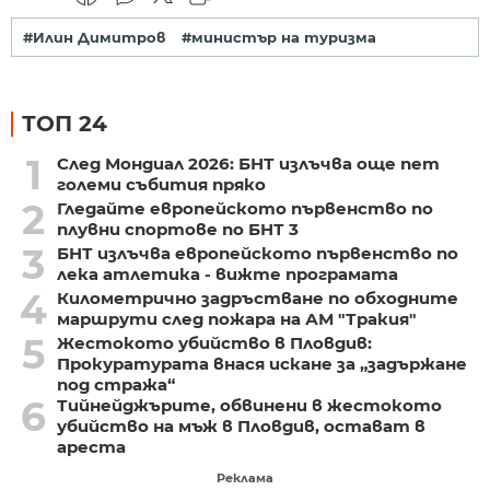
#Илин Димитров
#министър на туризма
ТОП 24
1
След Мондиал 2026: БНТ излъчва още пет
големи събития пряко
2
Гледайте европейското първенство по
плувни спортове по БНТ 3
3
БНТ излъчва европейското първенство по
лека атлетика - вижте програмата
4
Километрично задръстване по обходните
маршрути след пожара на АМ "Тракия"
5
Жестокото убийство в Пловдив:
Прокуратурата внася искане за „задържане
под стража“
6
Тийнейджърите, обвинени в жестокото
убийство на мъж в Пловдив, остават в
ареста
Реклама