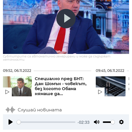
Субтитрите са автоматично генерирани и може да съдържат
неточности.
09:52, 06.11.2022
09:45, 06.11.2022
Специално пред БНТ:
K
Дан Шомън - човекът,
а
без когото Обама
н
нямаше да...
Слушай новината
-02:33
Play
Mute
Setti