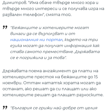
Димитров. "Има обаче твърде много хора и
твърде много интереси и се получава игра на
развален телефон", смята той.
"Бежанците и хотелиерите могат
винаги да се възползват и от
националния ни портал
, където на три
езика могат да получат информация как
става самото преместване. Държавата
се е погрижила и за това".
Държавата поема ангажимент да плати на
хотелиерите престоя на бежанците до 15
ноември. Оттам нататък хората могат да
останат, ако решат да си плащат или ако
хотелиерите решат да плащат разноските.
"България се грижи най-добре от целия