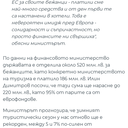
ЕС за своите бежанци - платили сме
най-много средства и от ден първи те
са настанени в хотели. Това е
невероятен имидж пред Европа -
солидарност и съпричастност, но
просто финансите ни свършиха",
обясни министърът.
По данни на финансовото министерство
държавата е отделила около 520 млн. лв. за
бежанците, като конкретно министерството
на туризма е платило 186 млн. лв. Илин
Димитров посочи, че тази сума ще нарасне до
220 млн. лв., като 95% от парите са от
еврофондове.
Министърът прогнозира, че зимният
туристически сезон у нас отново ще е
рекорден, между 5 и 7% по-силен от