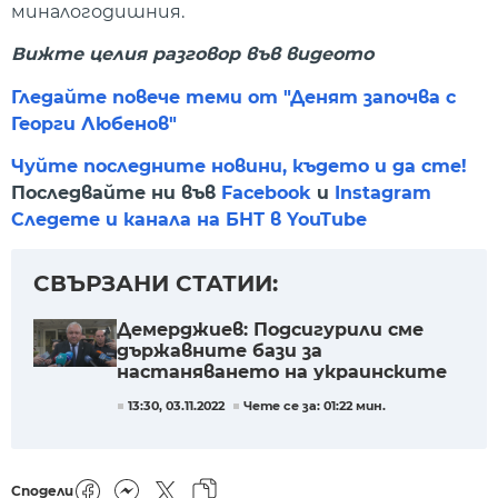
миналогодишния.
Вижте целия разговор във видеото
Гледайте повече теми от "Денят започва с
Георги Любенов"
Чуйте последните новини, където и да сте!
Последвайте ни във
Facebook
и
Instagram
Следете и канала на БНТ в YouTube
СВЪРЗАНИ СТАТИИ:
Демерджиев: Подсигурили сме
държавните бази за
настаняването на украинските
бежанци
13:30, 03.11.2022
Чете се за: 01:22 мин.
Сподели