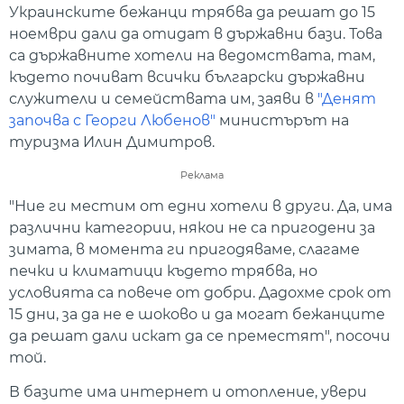
Украинските бежанци трябва да решат до 15
ноември дали да отидат в държавни бази. Това
са държавните хотели на ведомствата, там,
където почиват всички български държавни
служители и семействата им, заяви в
"Денят
започва с Георги Любенов"
министърът на
туризма Илин Димитров.
Реклама
"Ние ги местим от едни хотели в други. Да, има
различни категории, някои не са пригодени за
зимата, в момента ги пригодяваме, слагаме
печки и климатици където трябва, но
условията са повече от добри. Дадохме срок от
15 дни, за да не е шоково и да могат бежанците
да решат дали искат да се преместят", посочи
той.
В базите има интернет и отопление, увери