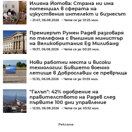
Илияна Йотова: Страна ни има
потенциал в сферата на
изкуствения интелект и бизнесът
забелязва тези перспективи
21:47, 06.08.2026
Чете се за: 01:25 мин.
Премиерът Румен Радев разговаря
по телефона с външния министър
на Великобритания Ед Милибанд
19:37, 06.08.2026
Чете се за: 00:20 мин.
Нови работни места и високи
технологии: Бившето военно
летище в Доброславци се превръща
в голям космически център
15:35, 06.08.2026
Чете се за: 01:55 мин.
"Галъп": 42% одобрение на
правителството на Радев след
първите 100 дни управление
12:50, 06.08.2026
Чете се за: 03:52 мин.
Реклама