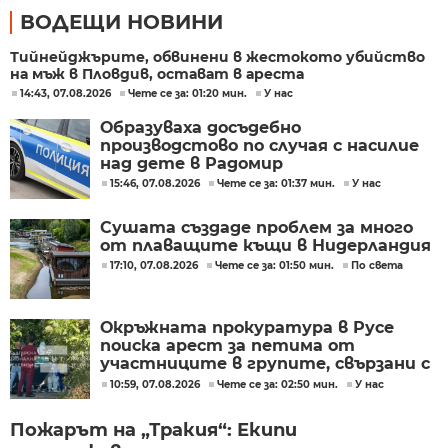
ВОДЕЩИ НОВИНИ
Тийнейджърите, обвинени в жестокото убийство
на мъж в Пловдив, остават в ареста
14:43, 07.08.2026
Чете се за: 01:20 мин.
У нас
Образуваха досъдебно
производстово по случая с насилие
над дете в Радомир
15:46, 07.08.2026
Чете се за: 01:37 мин.
У нас
Сушата създаде проблем за много
от плаващите къщи в Нидерландия
17:10, 07.08.2026
Чете се за: 01:50 мин.
По света
Окръжната прокуратура в Русе
поиска арест за петима от
участниците в групите, свързани с
разбитата лаборатория за
10:59, 07.08.2026
Чете се за: 02:50 мин.
У нас
фентанил
Пожарът на „Тракия“: Екипи