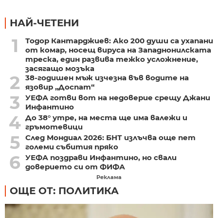
НАЙ-ЧЕТЕНИ
1
Тодор Кантарджиев: Ако 200 души са ухапани
от комар, носещ вируса на Западнонилската
треска, един развива тежко усложнение,
засягащо мозъка
2
38-годишен мъж изчезна във водите на
язовир „Доспат“
3
УЕФА готви вот на недоверие срещу Джани
Инфантино
4
До 38° утре, на места ще има валежи и
гръмотевици
5
След Мондиал 2026: БНТ излъчва още пет
големи събития пряко
6
УЕФА поздрави Инфантино, но свали
доверието си от ФИФА
Реклама
ОЩЕ ОТ: ПОЛИТИКА