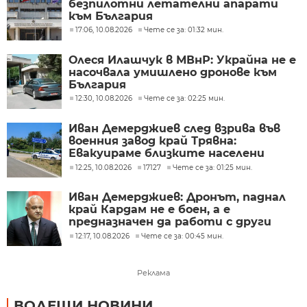
безпилотни летателни апарати
към България
17:06, 10.08.2026
Чете се за: 01:32 мин.
Олеся Илашчук в МВнР: Украйна не е
насочвала умишлено дронове към
България
12:30, 10.08.2026
Чете се за: 02:25 мин.
Иван Демерджиев след взрива във
военния завод край Трявна:
Евакуираме близките населени
места
12:25, 10.08.2026
17127
Чете се за: 01:25 мин.
Иван Демерджиев: Дронът, паднал
край Кардам не е боен, а е
предназначен да работи с други
дронове
12:17, 10.08.2026
Чете се за: 00:45 мин.
Реклама
ВОДЕЩИ НОВИНИ