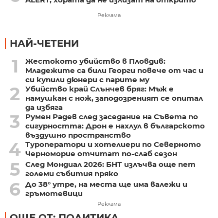
Реклама
НАЙ-ЧЕТЕНИ
1
Жестокото убийство в Пловдив:
Младежите са били Георги повече от час и
си купили дюнери с парите му
2
Убийство край Слънчев бряг: Мъж е
намушкан с нож, заподозреният се опитал
да избяга
3
Румен Радев след заседание на Съвета по
сигурността: Дрон е нахлул в българското
въздушно пространство
4
Туроператори и хотелиери по Северното
Черноморие отчитат по-слаб сезон
5
След Мондиал 2026: БНТ излъчва още пет
големи събития пряко
6
До 38° утре, на места ще има валежи и
гръмотевици
Реклама
ОЩЕ ОТ: ПОЛИТИКА