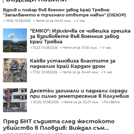
Взрив и пожар във военен завод край Трявна:
"Запалването е тръгнало отвътре навън" (ОБЗОР)
19:56, 10.08.2026
Чете се за: 04:42 мин.
У нас
"ЕМКО": Изключва се човешка грешка
за взривовете във военния завод
край Трявна
15:23, 10.08.2026
Чете се за: 01:50 мин.
У нас
Какво установиха властите за
падналия край Кардам дрон
17:52, 10.08.2026
Чете се за: 04:40 мин.
У нас
Десетки загинали и паднали сгради
при силно земетресение в Колумбия
20:20, 10.08.2026
Чете се за: 02:27 мин.
По света
Пред БНТ съдията след жестокото
убийство в Пловдив: Виждал съм...