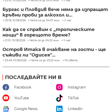
20:10, 10.08.2026
Чете се за: 05:15 мин.
У нас
Бургас и Пловдив вече няма да изпращат
кръвни проби за алкохол и...
20:16, 10.08.2026
Чете се за: 04:07 мин.
У нас
Как да се справим с „тропическите
нощи“ в горещото време?
21:10, 10.08.2026
Чете се за: 04:32 мин.
У нас
Остров Итака в очакване на гости - ще
съживи ли "Одисея"...
20:49, 10.08.2026
Чете се за: 03:22 мин.
По света
ПОСЛЕДВАЙТЕ НИ В
Facebook
Instagram
YouTube
TikTok
Google News
LinkedIn