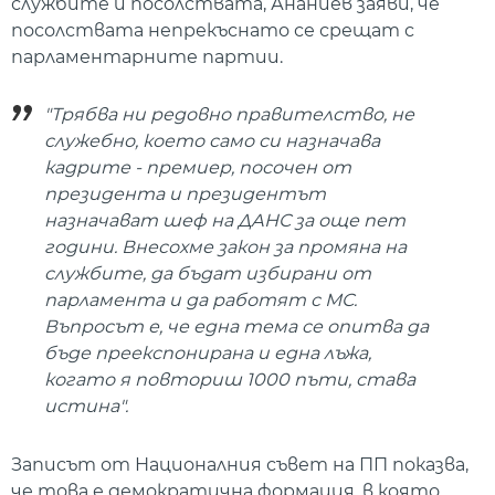
службите и посолствата, Ананиев заяви, че
посолствата непрекъснато се срещат с
парламентарните партии.
"Трябва ни редовно правителство, не
служебно, което само си назначава
кадрите - премиер, посочен от
президента и президентът
назначават шеф на ДАНС за още пет
години. Внесохме закон за промяна на
службите, да бъдат избирани от
парламента и да работят с МС.
Въпросът е, че една тема се опитва да
бъде преекспонирана и една лъжа,
когато я повториш 1000 пъти, става
истина".
Записът от Националния съвет на ПП показва,
че това е демократична формация, в която