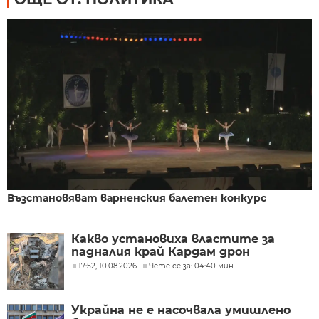
Възстановяват варненския балетен конкурс
Какво установиха властите за
падналия край Кардам дрон
17:52, 10.08.2026
Чете се за: 04:40 мин.
Украйна не е насочвала умишлено