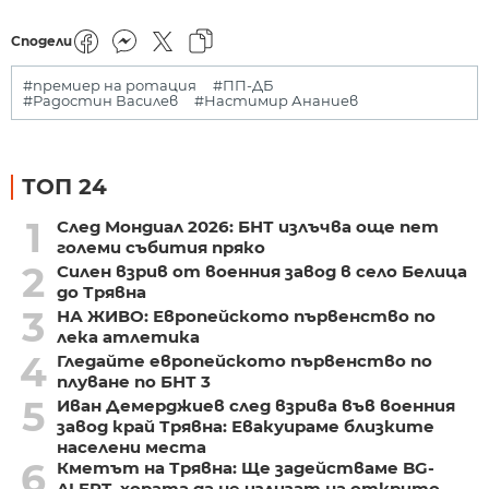
Сподели
#премиер на ротация
#ПП-ДБ
#Радостин Василев
#Настимир Ананиев
ТОП 24
1
След Мондиал 2026: БНТ излъчва още пет
големи събития пряко
2
Силен взрив от военния завод в село Белица
до Трявна
3
НА ЖИВО: Европейското първенство по
лека атлетика
4
Гледайте европейското първенство по
плуване по БНТ 3
5
Иван Демерджиев след взрива във военния
завод край Трявна: Евакуираме близките
населени места
6
Кметът на Трявна: Ще задействаме BG-
ALERT, хората да не излизат на открито