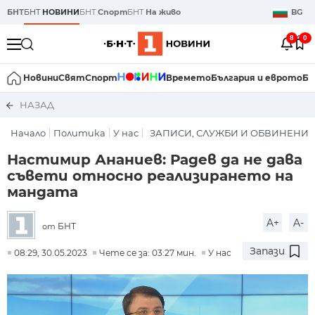
БНТ
БНТ
НОВИНИ
БНТ
Спорт
БНТ
На живо
BG
8
0
Новини
Свят
Спорт
Времето
България и еврото
Би
НАЗАД
Начало
Политика
У нас
ЗАПИСИ, СЛУЖБИ И ОБВИНЕНИЯ
Настимир Ананиев: Радев да не дава
съвети относно реализирането на
мандата
A+
A-
БНТ
от
Запази
08:29, 30.05.2023
Чете се за: 03:27 мин.
У нас