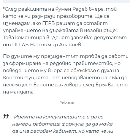
Play
Mute
Setti
"След реакцията на Румен Радев вчера, той
като че ли размрази преговорите. Ще се
изненадам, ако ГЕРБ решат да оставят
управлението на държавата в негови ръце".
Това коментира в "Денят започва" депутатът
от ПП-ДБ Настимир Ананиев.
По думите му президентът трябва да работи
за сформиране на редовно правителство, но
поведението му вчера се сблъскало с духа на
Конституцията - от неподаването на ръка до
неосъществените разговори след връчването
на мандата.
Реклама
"Идеята на консултациите е да се
намери работеща формула, за да може
да има редовен кабинет, но като че ли