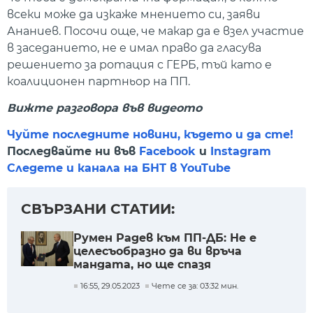
всеки може да изкаже мнението си, заяви
Ананиев. Посочи още, че макар да е взел участие
в заседанието, не е имал право да гласува
решението за ротация с ГЕРБ, тъй като е
коалиционен партньор на ПП.
Вижте разговора във видеото
Чуйте последните новини, където и да сте!
Последвайте ни във
Facebook
и
Instagram
Следете и канала на БНТ в YouTube
СВЪРЗАНИ СТАТИИ:
Румен Радев към ПП-ДБ: Не е
целесъобразно да ви връча
мандата, но ще спазя
Конституцията
16:55, 29.05.2023
Чете се за: 03:32 мин.