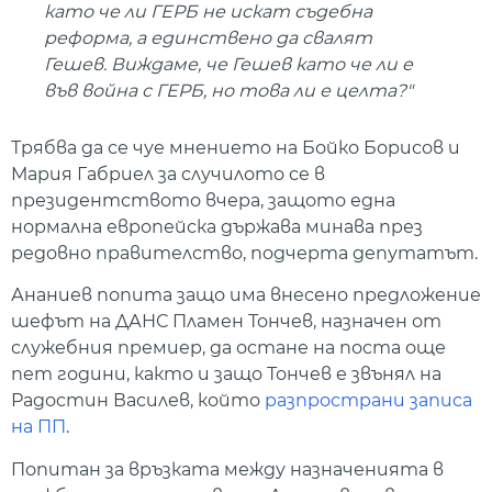
като че ли ГЕРБ не искат съдебна
реформа, а единствено да свалят
Гешев. Виждаме, че Гешев като че ли е
във война с ГЕРБ, но това ли е целта?"
Трябва да се чуе мнението на Бойко Борисов и
Мария Габриел за случилото се в
президентството вчера, защото една
нормална европейска държава минава през
редовно правителство, подчерта депутатът.
Ананиев попита защо има внесено предложение
шефът на ДАНС Пламен Тончев, назначен от
служебния премиер, да остане на поста още
пет години, както и защо Тончев е звънял на
Радостин Василев, който
разпространи записа
на ПП
.
Попитан за връзката между назначенията в