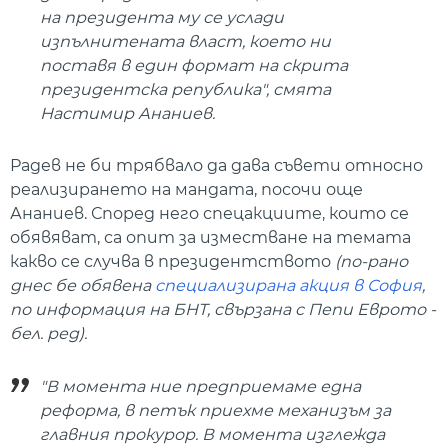
на президента му се услади
изпълнитената власт, което ни
поставя в един формат на скрита
президентска република", смята
Настимир Ананиев.
Радев не би трябвало да дава съвети относно
реализирането на мандата, посочи още
Ананиев. Според него спецакциите, които се
обявяват, са опит за изместване на темата
какво се случва в президентството
(по-рано
днес бе обявена
специализирана акция в София
,
по информация на БНТ, свързана с Пепи Еврото -
бел. ред).
"В момента ние предприемаме една
реформа, в петък приехме механизъм за
главния прокурор. В момента изглежда