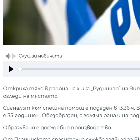
Слушай новината
Play
Откриха тяло в района на хижа „Рудничар” на Ви
огледи на мястото.
Сигналът към спешна помощ е подаден в 13.36 ч.
е 35-годишен. Обезобразен, с голяма рана и на
Образувано е досъдебно производство.
От Планинската спасителна служба заявиха за Б