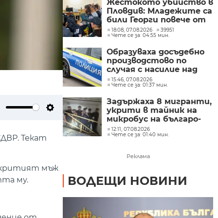
Жестокото убийство в
Пловдив: Младежите са
били Георги повече от
час и си купили дюнери
18:08, 07.08.2026
39951
Чете се за: 04:55 мин.
с парите му
Образуваха досъдебно
производстово по
случая с насилие над
дете в Радомир
15:46, 07.08.2026
Чете се за: 01:37 мин.
Задържаха 8 мигранти,
укрити в тайник на
ute
Settings
микробус на българо-
гръцката граница
12:11, 07.08.2026
Чете се за: 01:40 мин.
СДВР. Текат
Реклама
Откритият мъж
ВОДЕЩИ НОВИНИ
тта му.
дение от