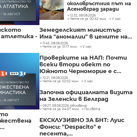
околовръстния път на
Асеновград заради
пожар (СНИМКИ)
12:32, 08.08.2026
Чете се за: 00:42 мин.
У нас
йското
Земеделският министър:
 атлетика -
Има "аномалии" в цените на...
11:45, 08.08.2026
Чете се за: 01:17 мин.
У нас
Проверките на НАП: Почти
всеки втори обект по
Южното Черноморие е с...
10:21, 08.08.2026
Чете се за: 02:02 мин.
У нас
Започна официалната визита
на Зеленски в Белград
08:27, 08.08.2026 (обновена)
Чете се за: 04:07 мин.
По света
ото
ЕКСКЛУЗИВНО ЗА БНТ: Луис
ожествена
Фонси: "Despacito" е
..
песента,...