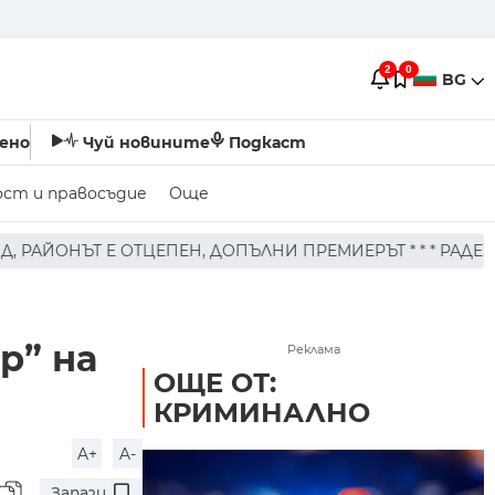
2
0
BG
ено
Чуй новините
Подкаст
ост и правосъдие
Още
, ДОПЪЛНИ ПРЕМИЕРЪТ * * * РАДЕВ КАЗА ОЩЕ, ЧЕ ПРОД
р” на
Реклама
ОЩЕ ОТ:
КРИМИНАЛНО
A+
A-
Запази