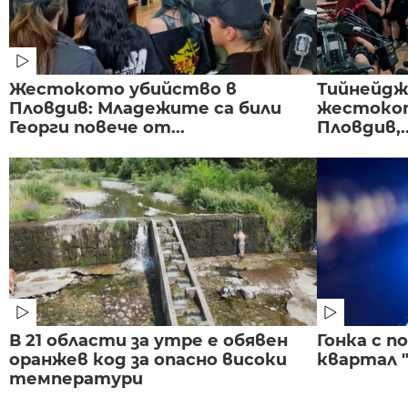
Жестокото убийство в
Тийнейдж
Пловдив: Младежите са били
жестокот
Георги повече от...
Пловдив,..
В 21 области за утре е обявен
Гонка с 
оранжев код за опасно високи
квартал "
температури