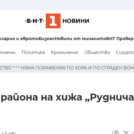
лгария и еврото
Бизнес
Новини от миналото
БНТ Провер
онални
Политика
Криминално
Общество
Сигурн
ЕНИЯ ПО ХОРА И ПО СГРАДЕН ФОНД, РАЙОНЪТ Е ОТЦЕПЕН
района на хижа „Руднича
У нас