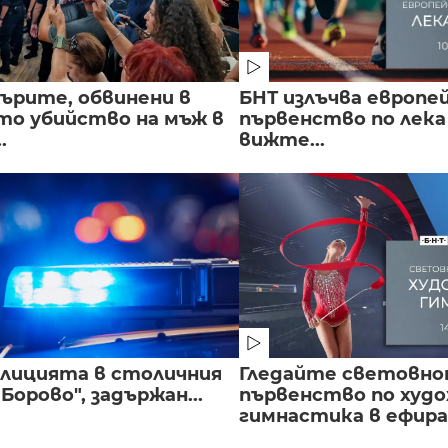
ърите, обвинени в
БНТ излъчва европе
о убийство на мъж в
първенство по лека
.
вижте...
полицията в столичния
Гледайте световн
Борово", задържан...
първенство по худ
гимнастика в ефира.