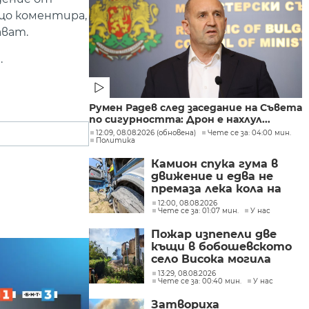
що коментира,
ават.
.
Румен Радев след заседание на Съвета
по сигурността: Дрон е нахлул...
12:09, 08.08.2026 (обновена)
Чете се за: 04:00 мин.
Политика
Камион спука гума в
движение и едва не
премаза лека кола на
Подбалканския път
12:00, 08.08.2026
Чете се за: 01:07 мин.
У нас
(СНИМКИ)
Пожар изпепели две
къщи в бобошевското
село Висока могила
(СНИМКИ)
13:29, 08.08.2026
Чете се за: 00:40 мин.
У нас
Затвориха