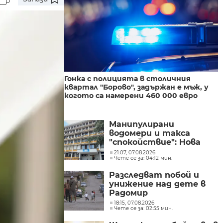
Гонка с полицията в столичния
квартал "Борово", задържан е мъж, у
когото са намерени 460 000 евро
Манипулирани
водомери и такса
"спокойствие": Нова
афера с участието на
21:07, 07.08.2026
Чете се за: 04:12 мин.
бившия директор на
"ВиК - Бургас"
Разследват побой и
унижение над дете в
Радомир
18:15, 07.08.2026
Чете се за: 02:55 мин.