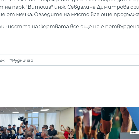
т на парк "Витоша" инж. Севдалина Димитрова съ
ние от мечка. Огледите на място все още продълж
оличността на жертвата все още не е потвърдена
ъж
#Рудничар