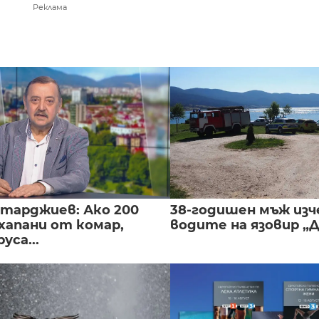
Реклама
нтарджиев: Ако 200
38-годишен мъж изч
хапани от комар,
водите на язовир „
уса...