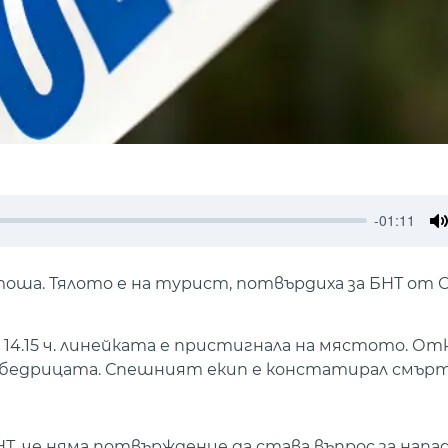
-01:11
M
тоша. Тялото е на турист, потвърдиха за БНТ от 
 В 14.15 ч. линейката е пристигнала на мястото. 
 подбедрицата. Спешният екип е констатирал смър
НТ, че няма потвърждение да става въпрос за напа