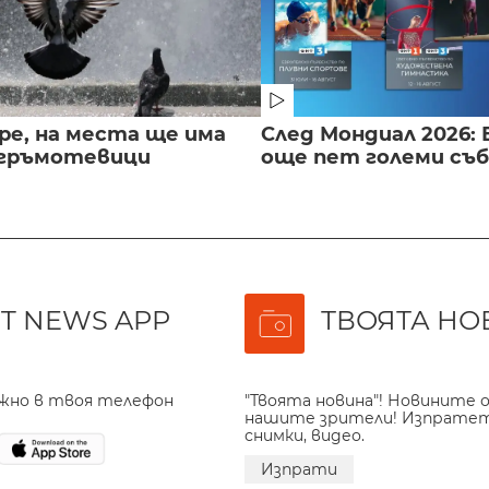
ре, на места ще има
След Мондиал 2026: 
 гръмотевици
още пет големи съ
T NEWS APP
ТВОЯТА НО
ажно в твоя телефон
"Твоята новина"! Новините о
нашите зрители! Изпрате
снимки, видео.
Изпрати