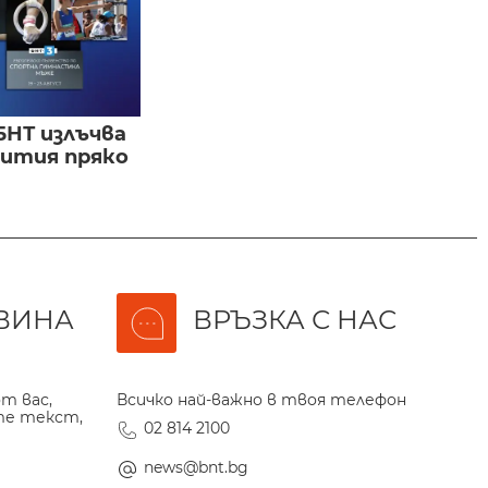
БНТ излъчва
бития пряко
ВИНА
ВРЪЗКА С НАС
т вас,
Всичко най-важно в твоя телефон
те текст,
02 814 2100
news@bnt.bg