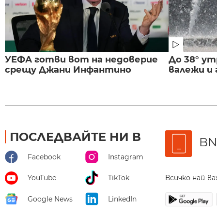
УЕФА готви вот на недоверие
До 38° ут
срещу Джани Инфантино
валежи и
ПОСЛЕДВАЙТЕ НИ В
BN
Facebook
Instagram
Всичко най-в
YouTube
TikTok
Google News
LinkedIn