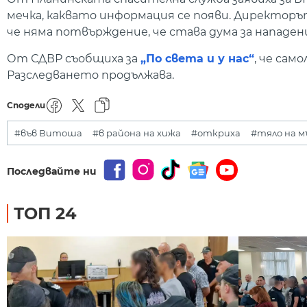
мечка, каквато информация се появи. Директоръ
че няма потвърждение, че става дума за нападе
От СДВР съобщиха за
„По света и у нас“
, че сам
Разследването продължава.
Сподели
#във Витоша
#в района на хижа
#откриха
#тяло на м
Последвайте ни
ТОП 24