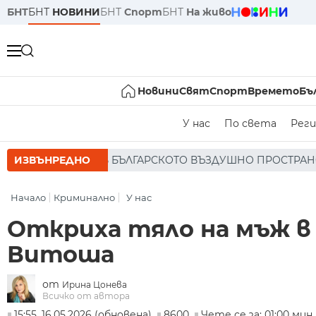
БНТ
БНТ
НОВИНИ
БНТ
Спорт
БНТ
На живо
Новини
Свят
Спорт
Времето
Бъ
У нас
По света
Реги
ЪЛГАРСКОТО ВЪЗДУШНО ПРОСТРАНСТВО * * * НЯМА ПОРАЖ
ИЗВЪНРЕДНО
Начало
Криминално
У нас
Откриха тяло на мъж в 
Витоша
от
Ирина Цонева
Всичко от автора
15:55, 16.05.2026 (обновена)
8600
Чете се за: 01:00 мин.