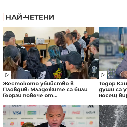
НАЙ-ЧЕТЕНИ
Жестокото убийство в
Тодор Ка
Пловдив: Младежите са били
души са у
Георги повече от...
носещ вир