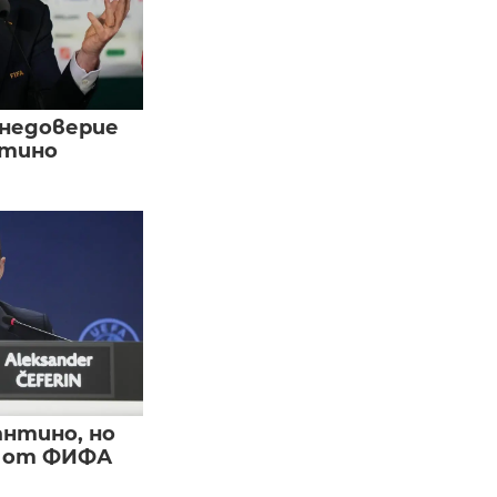
 недоверие
нтино
нтино, но
и от ФИФА