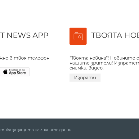
T NEWS APP
ТВОЯТА НО
ажно в твоя телефон
"Твоята новина"! Новините о
нашите зрители! Изпрате
снимки, видео.
Изпрати
тика за защита на личните данни