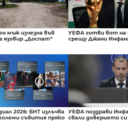
ен мъж изчезна във
УЕФА готви вот на
а язовир „Доспат“
срещу Джани Инфа
иал 2026: БНТ излъчва
УЕФА поздрави Инфа
големи събития пряко
свали доверието с