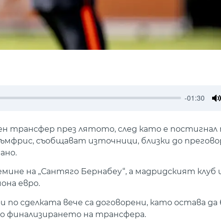
-01:30
M
ен трансфер през лятото, след като е постигнал 
Дъмфрис, съобщават източници, близки до прегов
ано.
емине на „Сантяго Бернабеу“, а мадридският клуб
она евро.
по сделката вече са договорени, като остава да
о финализирането на трансфера.