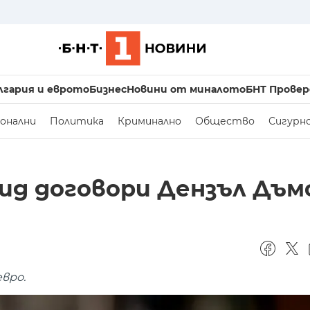
лгария и еврото
Бизнес
Новини от миналото
БНТ Провер
онални
Политика
Криминално
Общество
Сигурн
ид договори Дензъл Дъм
вро.