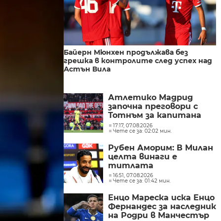
Байерн Мюнхен продължава без
грешка в контролите след успех над
Астън Вила
Атлетико Мадрид
започна преговори с
Тотнъм за капитана
Кристиан Ромеро
17:17, 07.08.2026
Чете се за: 02:02 мин.
Рубен Аморим: В Милан
целта винаги е
титлата
16:51, 07.08.2026
Чете се за: 01:42 мин.
Енцо Мареска иска Енцо
Фернандес за наследник
на Родри в Манчестър