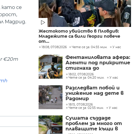
 като се
орост,
ал Мадрид.
Жестокото убийство в Пловдив:
Младежите са били Георги повече
от...
18:08, 07.08.2026
Чете се за: 04:55 мин.
У нас
Фентаниловата афера:
ger €20m
Агенти под прикритие
стигнаха до
лабораторията във
18:02, 07.08.2026
Чете се за: 04:20 мин.
У нас
„Факултета“
wmh
Разследват побой и
унижение над дете в
Радомир
18:15, 07.08.2026
Чете се за: 02:55 мин.
У нас
Сушата създаде
проблем за много от
плаващите къщи в