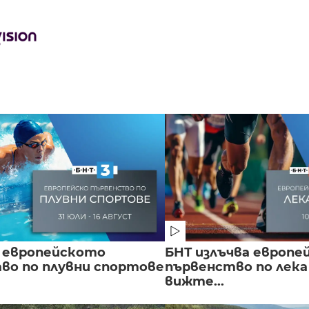
 европейското
БНТ излъчва европе
во по плувни спортове
първенство по лека
вижте...