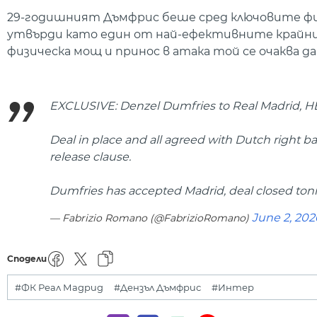
29-годишният Дъмфрис беше сред ключовите фиг
утвърди като един от най-ефективните крайни 
физическа мощ и принос в атака той се очаква д
EXCLUSIVE: Denzel Dumfries to Real Madrid, 
Deal in place and all agreed with Dutch right ba
release clause.
Dumfries has accepted Madrid, deal closed toni
June 2, 202
— Fabrizio Romano (@FabrizioRomano)
Сподели
#ФК Реал Мадрид
#Дензъл Дъмфрис
#Интер