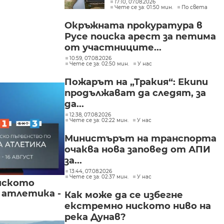
Нидерландия
17:10, 07.08.2026
Чете се за: 01:50 мин.
По света
Окръжната прокуратура в
Русе поиска арест за петима
от участниците...
10:59, 07.08.2026
Чете се за: 02:50 мин.
У нас
Пожарът на „Тракия“: Екипи
продължават да следят, за
да...
12:38, 07.08.2026
Чете се за: 02:22 мин.
У нас
Министърът на транспорта
очаква нова заповед от АПИ
за...
13:44, 07.08.2026
Чете се за: 02:37 мин.
У нас
йското
 атлетика -
Как може да се избегне
екстремно ниското ниво на
река Дунав?