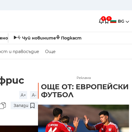
6
0
BG
ено
Чуй новините
Подкаст
ост и правосъдие
Още
фрис
Реклама
ОЩЕ ОТ: ЕВРОПЕЙСКИ
ФУТБОЛ
A+
A-
Запази