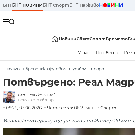
БНТ
БНТ
НОВИНИ
БНТ
Спорт
БНТ
На живо
Новини
Свят
Спорт
Времето
Бъ
У нас
По света
Реги
Начало
Европейски футбол
Футбол
Спорт
Потвърдено: Реал Мадр
от
Станко Димов
Всичко от автора
08:25, 03.06.2026
Чете се за: 01:45 мин.
Спорт
Испанският гранд ще заплати на Интер 20 млн. е