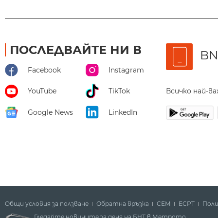
ПОСЛЕДВАЙТЕ НИ В
BN
Facebook
Instagram
Всичко най-в
YouTube
TikTok
Google News
LinkedIn
Общи условия за ползване
Обратна връзка
СЕМ
ECPT
Поли
Гледайте новините за деня на БНТ в Метрото