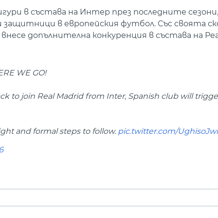
ури в състава на Интер през последните сезони,
защитници в европейския футбол. Със своята ск
а внесе допълнителна конкуренция в състава на Ре
HERE WE GO!
ck to join Real Madrid from Inter, Spanish club will trig
ght and formal steps to follow.
pic.twitter.com/UghisoJ
6