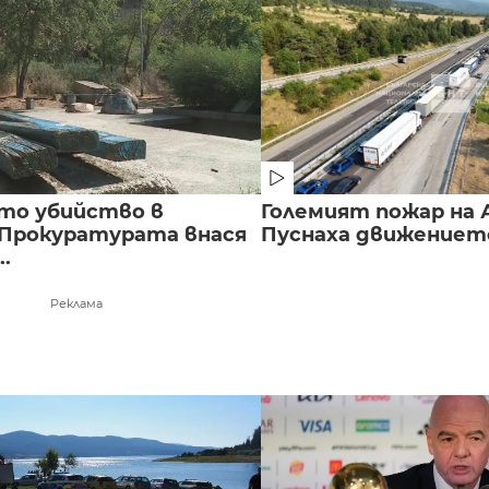
то убийство в
Големият пожар на А
 Прокуратурата внася
Пуснаха движението 
..
Реклама