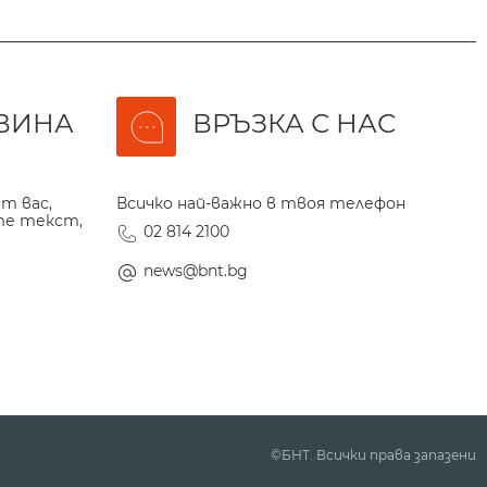
ВИНА
ВРЪЗКА С НАС
т вас,
Всичко най-важно в твоя телефон
те текст,
02 814 2100
news@bnt.bg
©БНТ. Всички права запазени