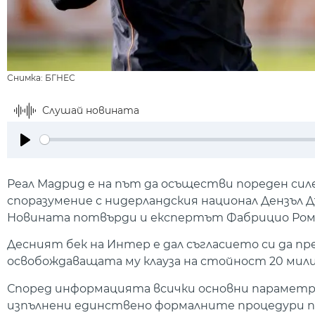
Снимка: БГНЕС
Слушай новината
Play
Реал Мадрид е на път да осъществи пореден сил
споразумение с нидерландския национал Дензъл 
Новината потвърди и експертът Фабрицио Ром
Десният бек на Интер е дал съгласието си да пр
освобождаващата му клауза на стойност 20 мили
Според информацията всички основни параметри 
изпълнени единствено формалните процедури п