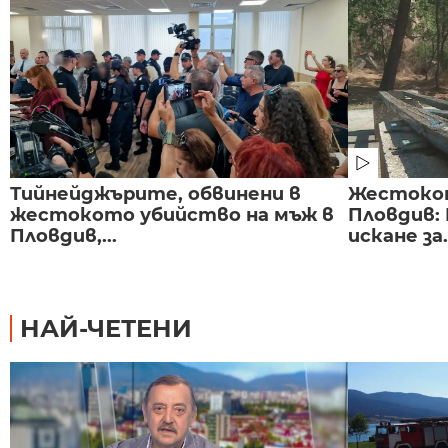
Тийнейджърите, обвинени в
Жестоко
жестокото убийство на мъж в
Пловдив:
Пловдив,...
искане за.
НАЙ-ЧЕТЕНИ