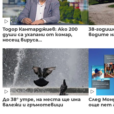
Тодор Кантарджиев: Ако 200
38-годиш
души са ухапани от комар,
водите н
носещ вируса...
До 38° утре, на места ще има
След Монд
валежи и гръмотевици
още пет 