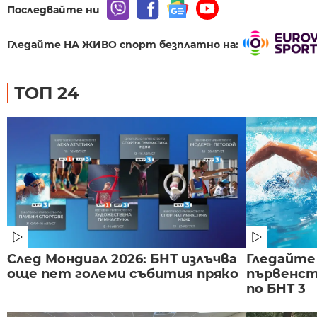
Последвайте ни
Гледайте НА ЖИВО спорт безплатно на:
ТОП 24
След Мондиал 2026: БНТ излъчва
Гледайте
още пет големи събития пряко
първенст
по БНТ 3