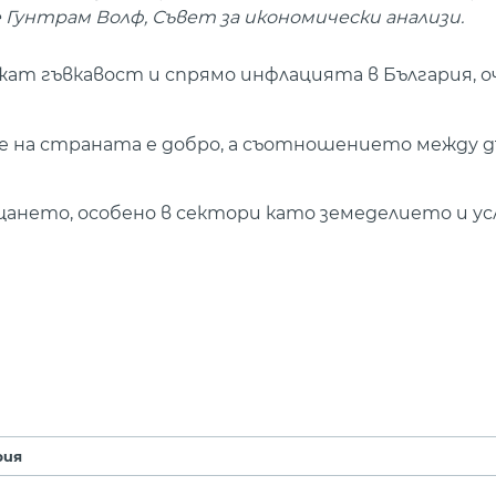
 Гунтрам Волф, Съвет за икономически анализи.
т гъвкавост и спрямо инфлацията в България, о
е на страната е добро, а съотношението между д
ането, особено в сектори като земеделието и ус
рия