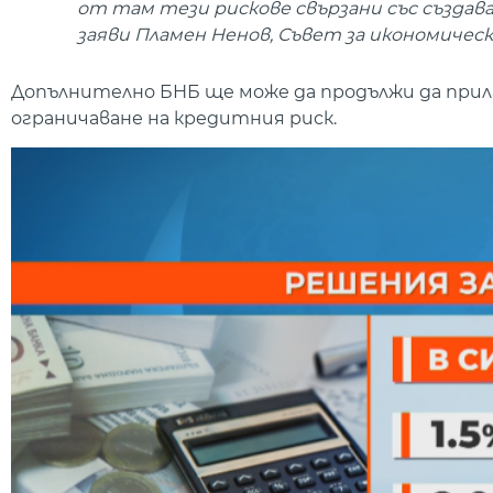
от там тези рискове свързани със създава
заяви Пламен Ненов, Съвет за икономическ
Допълнително БНБ ще може да продължи да прила
ограничаване на кредитния риск.