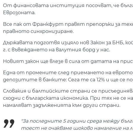
От финансовата институция посочват, че бълга
Еврозоната.
Все пак от Франкфурт правят препоръки за техни
правното синхронизиране.
Държавата подготвя изцяло нов Закон за БНБ, к
г. с въвеждането на валутния борд у нас.
Новият закон ще влезе в сила от датата на при
Една от промените след приемането на еврото
депозитите в банките: Сега те са 12% и ще се по
Словакия и балтийските страни се присъединява
сходни с българската икономика. При тях не се 
намаляват задълженията към други страни.
"За последните 5 години среда между бъл
тоест не очакваме шоково намаление на 