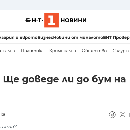
лгария и еврото
Бизнес
Новини от миналото
БНТ Провер
онални
Политика
Криминално
Общество
Сигурн
Ще доведе ли до бум на
ка
цията?