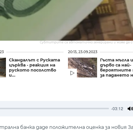
Субтитрите са автоматично генерирани и може да 
023
20:13, 23.09.2023
Скандалът с Руската
Гъста мъгла и
църква - реакция на
дърво са най-
руското посолство
вероятните 
и...
за падането на
-03:12
M
рална банка даде положителна оценка за новия За