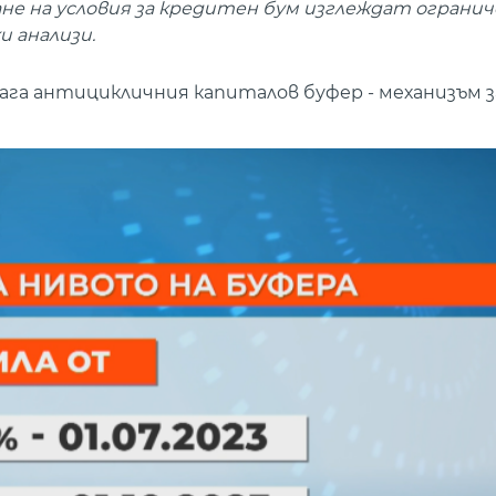
не на условия за кредитен бум изглеждат огранич
и анализи.
га антицикличния капиталов буфер - механизъм з