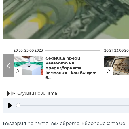
20:33, 23.09.2023
20:21, 23.09.2
Седмица преди
началото на
предизборната
кампания - кои влизат
в...
Слушай новината
Play
България по пътя към еврото. Европейската цент