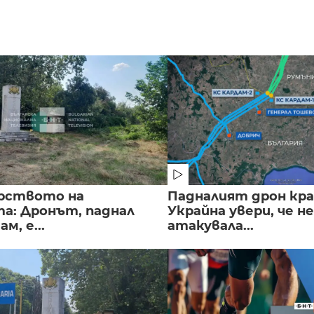
рството на
Падналият дрон кра
а: Дронът, паднал
Украйна увери, че не
м, е...
атакувала...