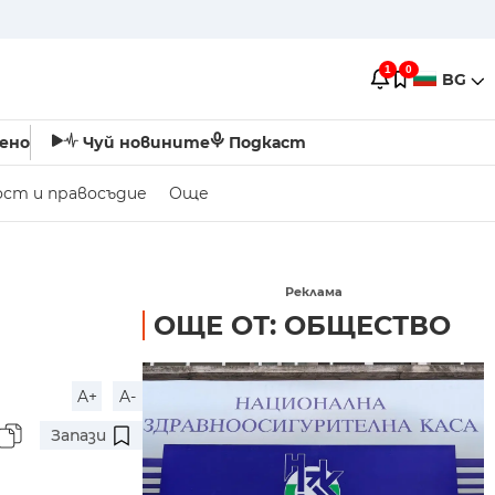
1
0
BG
ено
Чуй новините
Подкаст
ост и правосъдие
Още
Реклама
ОЩЕ ОТ: ОБЩЕСТВО
A+
A-
Запази