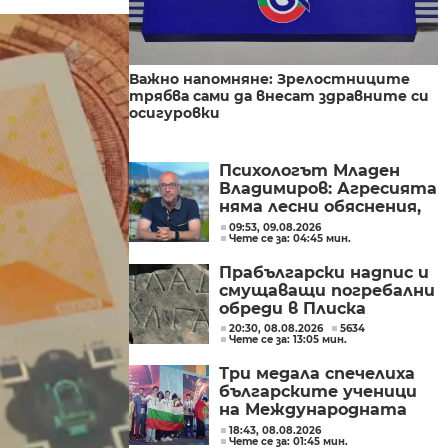
Важно напомняне: Зрелостниците
трябва сами да внесат здравните си
осигуровки
Психологът Младен
Владимиров: Агресията
няма лесни обяснения,
трябва да поставим
09:53, 09.08.2026
Чете се за: 04:45 мин.
детето в центъра
Прабългарски надпис и
смущаващи погребални
обреди в Плиска
20:30, 08.08.2026
5634
Чете се за: 13:05 мин.
Три медала спечелиха
българските ученици
на Международната
олимпиада по
18:43, 08.08.2026
Чете се за: 01:45 мин.
изкуствен интелект в