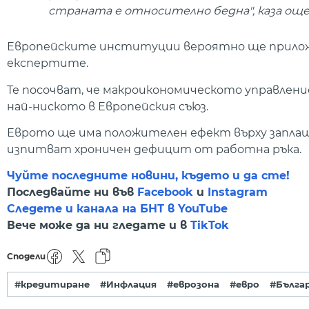
страната е относително бедна", каза още
Европейските институции вероятно ще приложа
експертите.
Те посочват, че макроикономическото управлени
най-ниското в Европейския съюз.
Еврото ще има положителен ефект върху заплащ
изпитват хроничен дефицит от работна ръка.
Чуйте последните новини, където и да сте!
Последвайте ни във
Facebook
и
Instagram
Следете и канала на БНТ в YouTube
Вече може да ни гледате и в
TikTok
Сподели
#кредитиране
#Инфлация
#еврозона
#евро
#Бълга