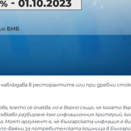
 наблюдава в ресторантите или при дребни сток
а, което се очаква, но е вярно също, че когато Хъ
ъвкаво разбиране към инфлационния критерий, ко
а. Моят аргумент е, че българската инфлация е ви
а по-важни за потребителската кошница в Българ