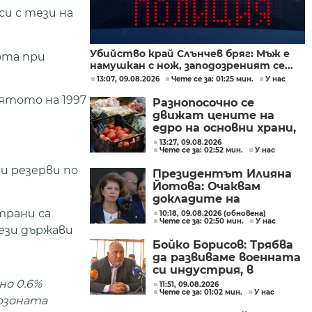
и с тези на
Убийство край Слънчев бряг: Мъж е
ота при
намушкан с нож, заподозреният се...
13:07, 09.08.2026
Чете се за: 01:25 мин.
У нас
ятото на 1997
Разнопосочно се
движат цените на
едро на основни храни,
плодове и зеленчуци
13:27, 09.08.2026
Чете се за: 02:52 мин.
У нас
тази седмица
и резерви по
Президентът Илияна
Йотова: Очаквам
докладите на
службите какъв е
трани са
10:18, 09.08.2026 (обновена)
Чете се за: 02:50 мин.
У нас
дронът и каква е била
тези държави
неговата роля
Бойко Борисов: Трябва
да развиваме военната
си индустрия, в
момента това не се
но 0.6%
11:51, 09.08.2026
Чете се за: 01:02 мин.
У нас
прави
озоната