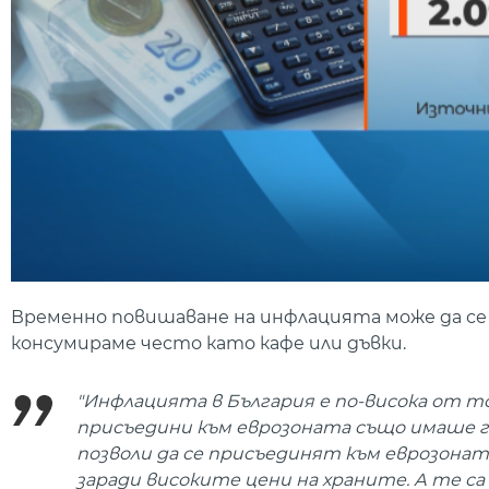
Временно повишаване на инфлацията може да се
консумираме често като кафе или дъвки.
"Инфлацията в България е по-висока от тов
присъедини към еврозоната също имаше г
позволи да се присъединят към еврозонат
заради високите цени на храните. А те с