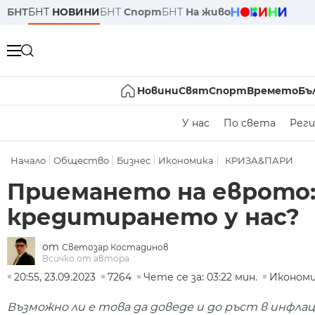
БНТ
БНТ
НОВИНИ
БНТ
Спорт
БНТ
На живо
Новини
Свят
Спорт
Времето
Бъ
У нас
По света
Реги
Начало
Общество
Бизнес
Икономика
КРИЗА&ПАРИ
Приемането на еврото: 
кредитирането у нас?
от
Светозар Костадинов
Всичко от автора
20:55, 23.09.2023
7264
Чете се за: 03:22 мин.
Икономи
Възможно ли е това да доведе и до ръст в инфла