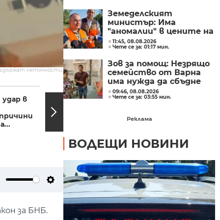
Казахстан
Земеделският
министър: Има
"аномалии" в цените на
вносните плодове и
11:45, 08.08.2026
Чете се за: 01:17 мин.
зеленчуци
Зов за помощ: Незрящо
съдържат неточности.
семейство от Варна
има нужда да сбъдне
20:00, 23.09.2023
19:51,
една мечта
09:46, 08.08.2026
Чете се за: 03:55 мин.
 удар в
Операция "Капан за
раци" - втори ден
причини
Севастопол е под...
Реклама
...
ВОДЕЩИ НОВИНИ
ute
Settings
кон за БНБ.