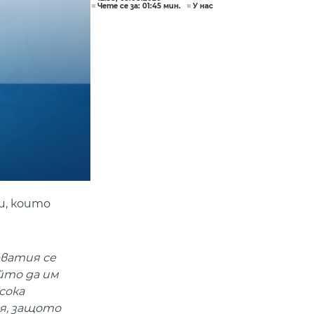
Чете се за: 01:45 мин.
У нас
и, които
рватия се
йто да им
сока
ия, защото