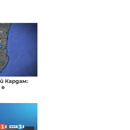
й Кардам:
 е