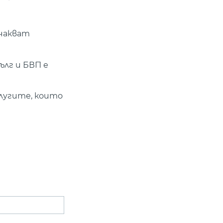
чакват
ълг и БВП е
лугите, които