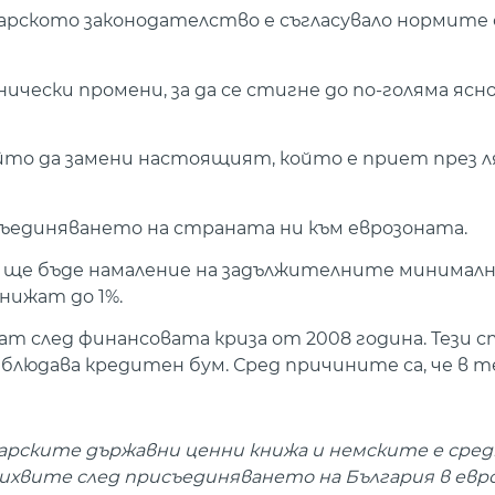
рското законодателство е съгласувало нормите с
чески промени, за да се стигне до по-голяма ясн
ойто да замени настоящият, който е приет през л
съединяването на страната ни към еврозоната.
 ще бъде намаление на задължителните минималн
нижат до 1%.
т след финансовата криза от 2008 година. Тези с
наблюдава кредитен бум. Сред причините са, че в 
гарските държавни ценни книжа и немските е сред
лихвите след присъединяването на България в евр