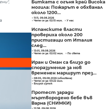
Битката с огъня край Висока
ени",
могила: Пожарът е обхванал
около 1200...
11:11, 09.08.2026
а
Чете се за: 02:15 мин.
У нас
Испанските власти
провериха около 200
пристигащи от Италия
след...
13:01, 09.08.2026
Чете се за: 02:02 мин.
По света
Иран и Оман са близо до
споразумение за нов
временен маршрут през...
08:05, 09.08.2026 (обновена)
Чете се за: 03:22 мин.
Близък изток
Протест заради
мъртвородено бебе във
Варна (СНИМКИ)
12:38, 09.08.2026