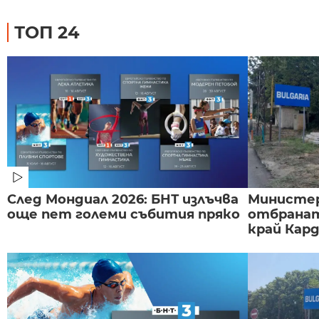
ТОП 24
След Мондиал 2026: БНТ излъчва
Министе
още пет големи събития пряко
отбранат
край Карда