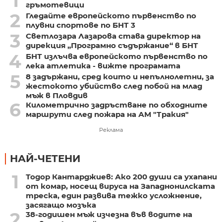
1
гръмотевици
2
Гледайте европейското първенство по
плувни спортове по БНТ 3
3
Светлозара Лазарова става директор на
дирекция „Програмно съдържание“ в БНТ
4
БНТ излъчва европейското първенство по
лека атлетика - вижте програмата
5
8 задържани, сред които и непълнолетни, за
жестокото убийство след побой на млад
мъж в Пловдив
6
Километрично задръстване по обходните
маршрути след пожара на АМ "Тракия"
Реклама
НАЙ-ЧЕТЕНИ
1
Тодор Кантарджиев: Ако 200 души са ухапани
от комар, носещ вируса на Западнонилската
треска, един развива тежко усложнение,
засягащо мозъка
2
38-годишен мъж изчезна във водите на