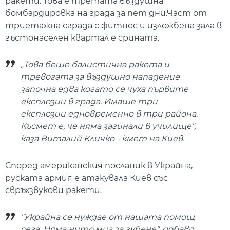
ракети. Това е третата въздушна
бомбардировка на града за пет дни.Част от
триетажна сграда с фитнес и изложбена зала в
гъстонаселен квартал е срината.
„Това беше балистична ракета и
тревогата за въздушно нападение
започна едва когато се чуха първите
експлозии в града. Имаше три
експлозии едновременно в три района.
Късмет е, че няма загинали в училище",
каза Виталий Кличко - кмет на Киев.
Според американския посланик в Украйна,
руската армия е атакувала Киев със
свръхзвукови ракети.
"Украйна се нуждае от нашата помощ
сега. Няма нито миг за губене", добавя