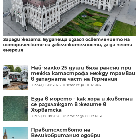
Заради жегата: Будапеща изгася осветлението на
историческите си забележителности, за да пести
енергия
Най-малко 25 души бяха ранени при
тежка катастрофа между трамваи
в западната част на Германия
22:41, 06.08.2026
Чете се за: 01:02 мин.
Езда в морето - как хора и животни
се разхлаждат в жегите в
Хърватска
21:59, 06.08.2026
Чете се за: 00:37 мин.
Правителството на
Великобритания одобри