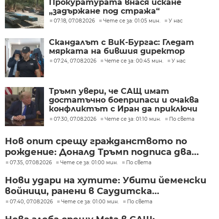
Прокуратурата внася искане
„задържане под стража“
07:18, 07.08.2026
Чете се за: 01:05 мин.
У нас
Скандалът с ВиК-Бургас: Гледат
мярката на бившия директор
07:24, 07.08.2026
Чете се за: 00:45 мин.
У нас
Тръмп увери, че САЩ имат
достатъчно боеприпаси и очаква
конфликтът с Иран да приключи
скоро
07:30, 07.08.2026
Чете се за: 01:10 мин.
По света
Нов опит срещу гражданството по
рождение: Доналд Тръмп подписа два...
07:35, 07.08.2026
Чете се за: 01:00 мин.
По света
Нови удари на хутите: Убити йеменски
войници, ранени в Саудитска...
07:40, 07.08.2026
Чете се за: 01:00 мин.
По света