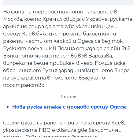
Play
Mute
Setti
На фона на терористичното нападение в
Москва, което Кремъл свърза с Украйна, руската
армия не спира да атакува украински цели.
Срещу Киев бяха изстреляни балистични
ракети, части от Харков и Одеса са без ток.
Руският посланик в Полша отказа да се яви във
Външното министерство във Варшава,
въпреки че беше привикан в него. Полша иска
обяснения от Русия заради навлизането вчера
на руска ракета в полското въздушно
пространство.
Реклама
Нова руска атака с дронове срещу Одеса
Седем души са ранени при атака срещу Киев,
украинската ПВО е свалила две балистични