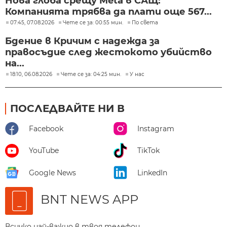
Нова глоба срещу Meta в САЩ:
Компанията трябва да плати още 567...
07:45, 07.08.2026
Чете се за: 00:55 мин.
По света
Бдение в Кричим с надежда за
правосъдие след жестокото убийство
на...
18:10, 06.08.2026
Чете се за: 04:25 мин.
У нас
ПОСЛЕДВАЙТЕ НИ В
Facebook
Instagram
YouTube
TikTok
Google News
LinkedIn
BNT NEWS APP
Всичко най-важно в твоя телефон