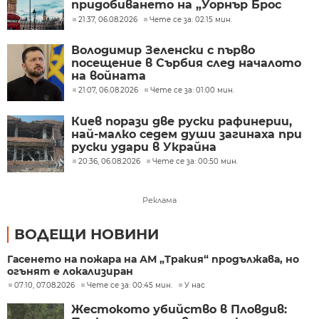
придобиването на „Уорнър Брос
Дискавъри“ от „Парамаунт“ за 110
21:37, 06.08.2026
Чете се за: 02:15 мин.
млрд. долара
Володимир Зеленски с първо
посещение в Сърбия след началото
на войната
21:07, 06.08.2026
Чете се за: 01:00 мин.
Киев порази две руски рафинерии,
най-малко седем души загинаха при
руски удари в Украйна
20:36, 06.08.2026
Чете се за: 00:50 мин.
Реклама
ВОДЕЩИ НОВИНИ
Гасенето на пожара на АМ „Тракия“ продължава, но
огънят е локализиран
07:10, 07.08.2026
Чете се за: 00:45 мин.
У нас
Жестокото убийство в Пловдив: