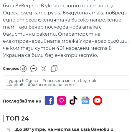
бяха въведени в украинското пристанище
Одеса, след като руска въздушна атака повреди
едно от съоръженията за високо напрежение
там. Тази вечер последва нова атака с
балистични ракети. Операторът на
електроенергийната мрежа Укренерго съобщи,
че към тази сутрин 401 населени места в
Украйна са били без електричество.
Сподели
#удари в Одеса
#населени места без ток
#Харков
#балистични ракети
Последвайте ни
ТОП 24
До 38° утре, на места ще има валежи и