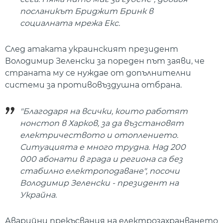
посланикът Бриджит Бринк в
социалната мрежа Екс.
След атаката украинският президент
Володимир Зеленски за пореден път заяви, че
страната му се нуждае от допълнителни
системи за противовъздушна отбрана.
"Благодаря на всички, които работят
нонстоп в Харков, за да възстановят
електричеството и отоплението.
Ситуацията е много трудна. Над 200
000 абонати в града и региона са без
стабилно електроподаване", посочи
Володимир Зеленски - президент на
Украйна.
Аварийни прекъсвания на електрозахранването