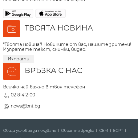
ТВОЯТА НОВИНА
"Твоята новина"! Новините от вас, нашите зрители!
Изпратете текст, снимки, видео.
Изпрати
ВРЪЗКА С НАС
Всичко най-важно в твоя телефон
02 814 2100
news@bnt.bg
Общи условия за ползване
Обратна връзка
СЕМ
ECPT