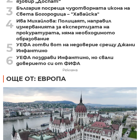
язовир „Доспат“
3
България посреща чудотворната икона на
Света Богородица – "Хавайска"
4
Ива Михайлова: Полицаят, направил
измерванията за експертизата на
прокуратурата, няма необходимото
образование
5
УЕФА готви вот на недоверие срещу Джани
Инфантино
6
УЕФА поздрави Инфантино, но свали
доверието си от ФИФА
Реклама
ОЩЕ ОТ: ЕВРОПА