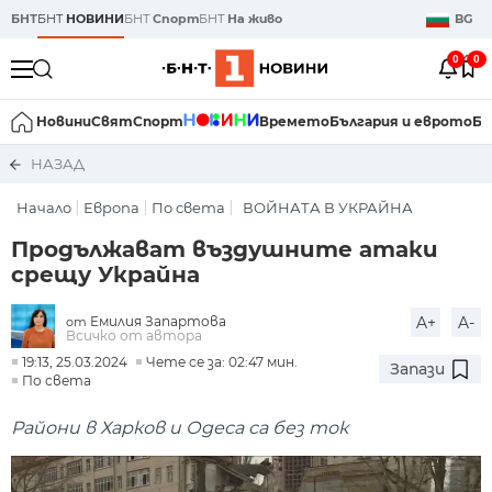
БНТ
БНТ
НОВИНИ
БНТ
Спорт
БНТ
На живо
BG
0
0
Новини
Свят
Спорт
Времето
България и еврото
Би
НАЗАД
Начало
Европа
По света
ВОЙНАТА В УКРАЙНА
Продължават въздушните атаки
срещу Украйна
Емилия Запартова
A+
A-
от
Всичко от автора
19:13, 25.03.2024
Чете се за: 02:47 мин.
Запази
По света
Райони в Харков и Одеса са без ток