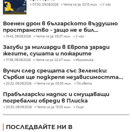
07:30, 09.08.2026
Чете се за: 02:15 мин.
У нас
Военен дрон в българското въздушно
пространство - защо не е бил...
19:45, 08.08.2026
Чете се за: 03:27 мин.
У нас
Загуби за милиарди в Европа заради
жегите, сушата и пожарите
17:38, 08.08.2026
Чете се за: 02:47 мин.
Икономика
Вучич след срещата със Зеленски:
Сърбия ще подкрепя независимостта...
20:22, 08.08.2026
Чете се за: 03:30 мин.
По света
Прабългарски надпис и смущаващи
погребални обреди в Плиска
20:30, 08.08.2026
Чете се за: 13:05 мин.
Още
ПОСЛЕДВАЙТЕ НИ В