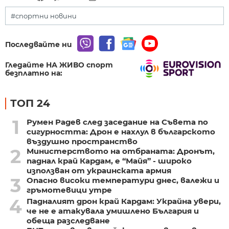
#спортни новини
Последвайте ни
Гледайте НА ЖИВО спорт
безплатно на:
ТОП 24
1
Румен Радев след заседание на Съвета по
сигурността: Дрон е нахлул в българското
въздушно пространство
2
Министерството на отбраната: Дронът,
паднал край Кардам, е “Майя” - широко
използван от украинската армия
3
Опасно високи температури днес, валежи и
гръмотевици утре
4
Падналият дрон край Кардам: Украйна увери,
че не е атакувала умишлено България и
обеща разследване