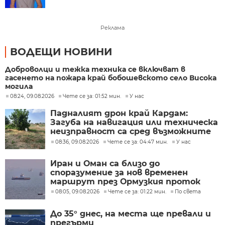
Реклама
ВОДЕЩИ НОВИНИ
Доброволци и тежка техника се включват в
гасенето на пожара край бобошевското село Висока
могила
08:24, 09.08.2026
Чете се за: 01:52 мин.
У нас
Падналият дрон край Кардам:
Загуба на навигация или техническа
неизправност са сред възможните
причини
08:36, 09.08.2026
Чете се за: 04:47 мин.
У нас
Иран и Оман са близо до
споразумение за нов временен
маршрут през Ормузкия проток
08:05, 09.08.2026
Чете се за: 01:22 мин.
По света
До 35° днес, на места ще превали и
прегърми