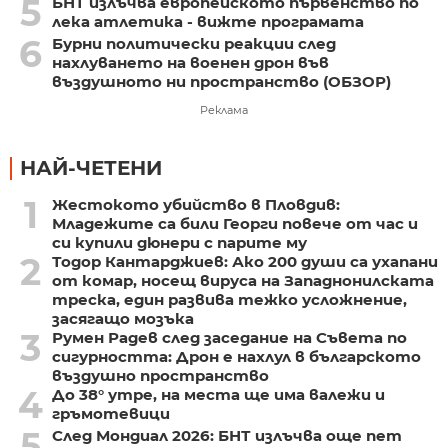
5
БНТ излъчва европейското първенство по
лека атлетика - вижте програмата
6
Бурни политически реакции след
нахлуването на военен дрон във
въздушното ни пространство (ОБЗОР)
Реклама
НАЙ-ЧЕТЕНИ
1
Жестокото убийство в Пловдив:
Младежите са били Георги повече от час и
си купили дюнери с парите му
2
Тодор Кантарджиев: Ако 200 души са ухапани
от комар, носещ вируса на Западнонилската
треска, един развива тежко усложнение,
засягащо мозъка
3
Румен Радев след заседание на Съвета по
сигурността: Дрон е нахлул в българското
въздушно пространство
4
До 38° утре, на места ще има валежи и
гръмотевици
5
След Мондиал 2026: БНТ излъчва още пет