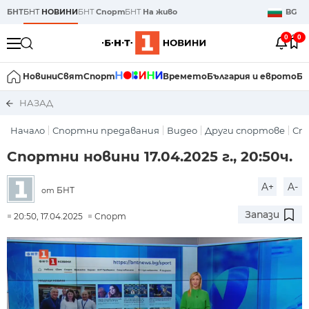
БНТ
БНТ
НОВИНИ
БНТ
Спорт
БНТ
На живо
BG
0
0
Новини
Свят
Спорт
Времето
България и еврото
Би
НАЗАД
Начало
Спортни предавания
Видео
Други спортове
Сп
Спортни новини 17.04.2025 г., 20:50ч.
A+
A-
БНТ
от
Запази
20:50, 17.04.2025
Спорт