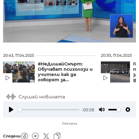
20:43, 17.04.2025
20:30, 17.04.2025
#НеДишайСмърт:
Го
Обучават психолози и
п
учители как да
з
говорят за...
дв
Слушай новината
-00:08
Play
Mute
Setti
Реклама
Сподели