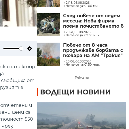
района на 69-ия
21:18, 06.08.2026
Чете се за: 01:00 мин.
километър
След повече от седем
месеца: Нова фирма
поема почистването в
столичните райони
20:31, 06.08.2026
Чете се за: 02:30 мин.
"Слатина", "Подуяне" и
"Изгрев"
Повече от 8 часа
продължава борбата с
ute
Settings
пожара на АМ "Тракия"
при отбивката към
20:06, 06.08.2026
Чете се за: 01:50 мин.
Велинград
иска на сектор
за
Реклама
а съобщиха от
другият е
ВОДЕЩИ НОВИНИ
и отчетени и
ени цени са
стойност 550
 чрез