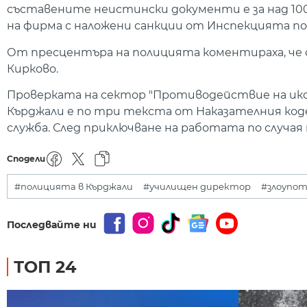
съставените неистински документи е за над 100
на фирма с наложени санкции от Инспекцията по
От пресцентъра на полицията коментираха, че 
Кирково.
Проверката на сектор "Противодействие на ик
Кърджали е по три текста от Наказателния коде
служба. След приключване на работата по случа
Сподели
#полицията в Кърджали
#училищен директор
#злоупо
Последвайте ни
ТОП 24