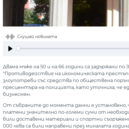
Слушай новината
Play
Двама мъже на 50 и на 66 години са задържани по З
"Противодействие на икономическата престъпн
злоупотреби със средства по обществена поръчк
пресцентъра на полицията, като уточниха, че 
бизнесмен.
От събраните до момента данни е установено, 
платени значително по-големи суми от необход
били доставени материали и спортни съоръжен
000 лева са били направени през миналата годи