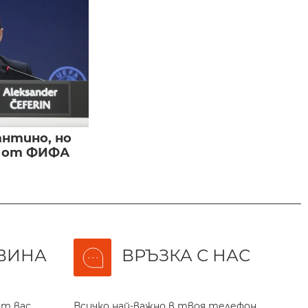
нтино, но
и от ФИФА
ВИНА
ВРЪЗКА С НАС
т вас,
Всичко най-важно в твоя телефон