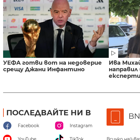
УЕФА готви вот на недоверие
Ива Миха
срещу Джани Инфантино
направил
експертиз
ПОСЛЕДВАЙТЕ НИ В
BN
Facebook
Instagram
Всичко най-в
YouTube
TikTok