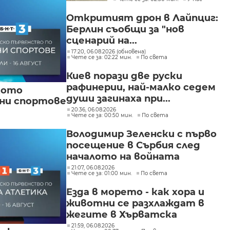
"Слатина", "Подуяне" и
"Изгрев"
Откритият дрон в Лайпциг:
Берлин съобщи за "нов
сценарий на...
17:20, 06.08.2026 (обновена)
Чете се за: 02:22 мин.
По света
Киев порази две руски
рафинерии, най-малко седем
кото
души загинаха при...
вни спортове
20:36, 06.08.2026
Чете се за: 00:50 мин.
По света
Володимир Зеленски с първо
посещение в Сърбия след
началото на войната
21:07, 06.08.2026
Чете се за: 01:00 мин.
По света
Езда в морето - как хора и
животни се разхлаждат в
жегите в Хърватска
21:59, 06.08.2026