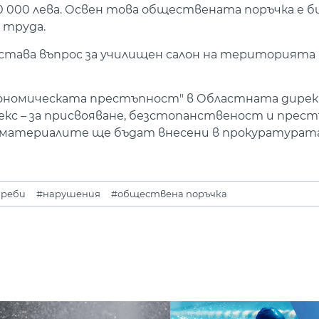
 000 лева. Освен това обществената поръчка е б
 труда.
става въпрос за училищен салон на територията
ономическата престъпност" в Областната дирек
кс – за присвояване, безстопанственост и прест
я материалите ще бъдат внесени в прокуратурата
треби
#нарушения
#обществена поръчка