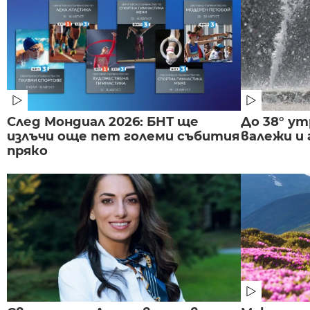
След Мондиал 2026: БНТ ще
До 38° ут
излъчи още пет големи събития
валежи и
пряко