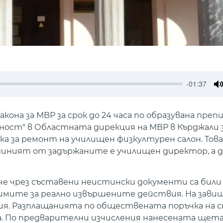
-01:37
M
акона за МВР за срок до 24 часа по образувана преп
ост" в Областната дирекция на МВР в Кърджали 
а за ремонт на училищен физкултурен салон. Тов
единият от задържаните е училищен директор, а 
че чрез съставени неистински документи са бил
имите за реално извършените действия. На завиш
ия. Разплащанията по обществената поръчка на 
на. По предварителни изчисления нанесената щета