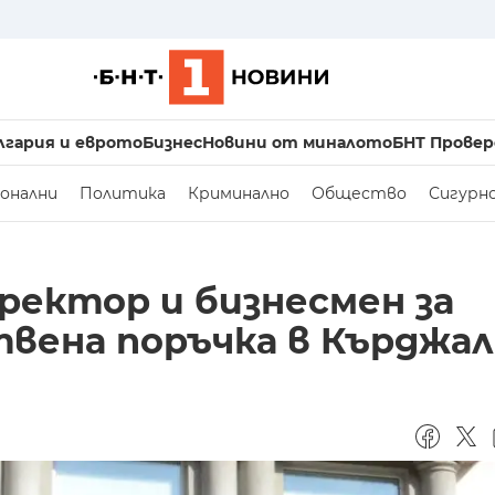
лгария и еврото
Бизнес
Новини от миналото
БНТ Провер
онални
Политика
Криминално
Общество
Сигурн
ректор и бизнесмен за
вена поръчка в Кърджа