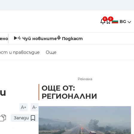
0
0
BG
ено
Чуй новините
Подкаст
ост и правосъдие
Още
Реклама
ОЩЕ ОТ:
ли
РЕГИОНАЛНИ
A+
A-
Запази