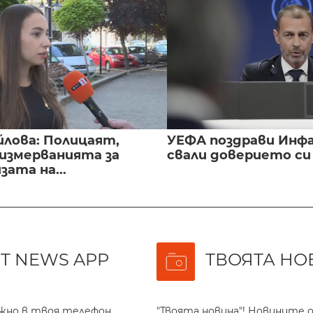
йлова: Полицаят,
УЕФА поздрави Инфа
 измерванията за
свали доверието с
ата на...
T NEWS APP
ТВОЯТА НО
ажно в твоя телефон
"Твоята новина"! Новините о