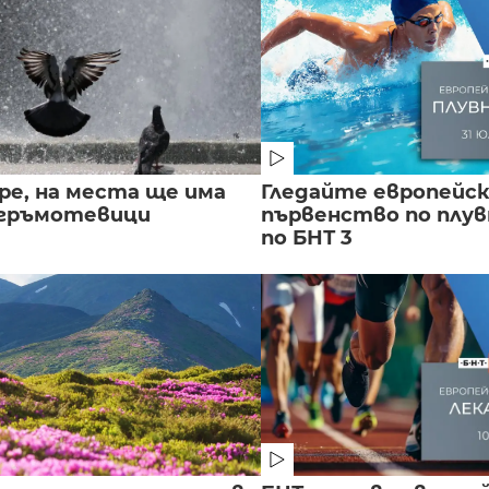
ре, на места ще има
Гледайте европейс
 гръмотевици
първенство по плу
по БНТ 3