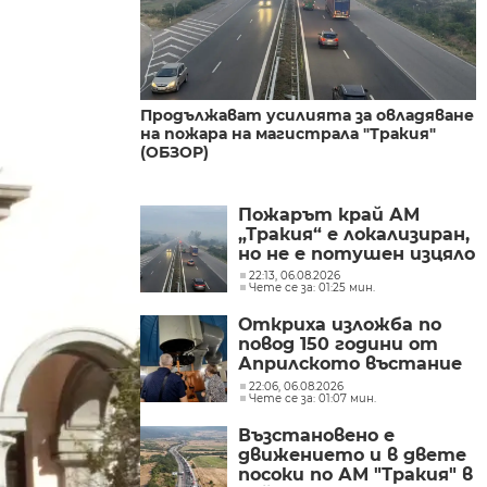
Продължават усилията за овладяване
на пожара на магистрала "Тракия"
(ОБЗОР)
Пожарът край АМ
„Тракия“ е локализиран,
но не е потушен изцяло
22:13, 06.08.2026
Чете се за: 01:25 мин.
Откриха изложба по
повод 150 години от
Априлското въстание
в Обсерваторията в
22:06, 06.08.2026
Чете се за: 01:07 мин.
Рожен
Възстановено е
движението и в двете
посоки по АМ "Тракия" в