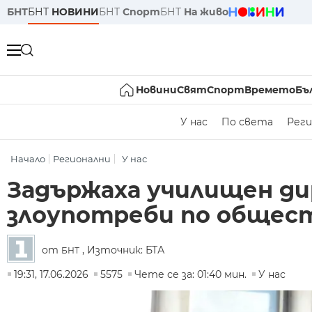
БНТ
БНТ
НОВИНИ
БНТ
Спорт
БНТ
На живо
Новини
Свят
Спорт
Времето
Бъ
У нас
По света
Реги
Начало
Регионални
У нас
Задържаха училищен ди
злоупотреби по общест
от
, Източник: БТА
БНТ
19:31, 17.06.2026
5575
Чете се за: 01:40 мин.
У нас