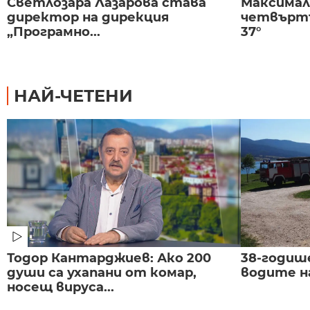
Светлозара Лазарова става
Максима
директор на дирекция
четвъртъ
„Програмно...
37°
НАЙ-ЧЕТЕНИ
Тодор Кантарджиев: Ако 200
38-годиш
души са ухапани от комар,
водите н
носещ вируса...