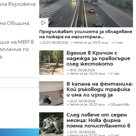
ила възложена
 на Община
Продължават усилията за овладяване
на пожара на магистрала...
ция на МВР в
22:53, 06.08.2026
Чете се за: 03:10 мин.
У нас
ъпление по
Бдение в Кричим с
.
надежда за правосъдие
след жестокото
убийство на млад мъж
18:10, 06.08.2026
Чете се за: 04:25 мин.
У нас
в Пловдив от
тийнейджъри
В капана на фентанила:
Кой ръководи трафика
и има ли изход за
пристрастените?
20:21, 06.08.2026
Чете се за: 05:22 мин.
Общество
След повече от седем
месеца: Нова фирма
поема почистването в
столичните райони
20:31, 06.08.2026
Чете се за: 02:30 мин.
У нас