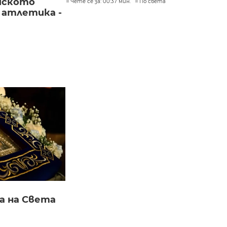
йското
Чете се за: 00:37 мин.
По света
 атлетика -
а на Света