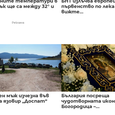
лните температури в
БНТ излъчва европе
к ще са между 32° и
първенство по лека
вижте...
Реклама
ен мъж изчезна във
България посреща
а язовир „Доспат“
чудотворната икон
Богородица –...