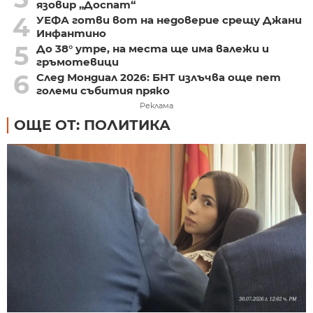
язовир „Доспат“
4
УЕФА готви вот на недоверие срещу Джани
Инфантино
5
До 38° утре, на места ще има валежи и
гръмотевици
6
След Мондиал 2026: БНТ излъчва още пет
големи събития пряко
Реклама
ОЩЕ ОТ: ПОЛИТИКА