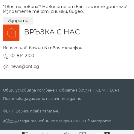
"Твоята новина"! Новините от вас, нашите зрители!
Изпратете текст, снимки, видео.
Изпрати
ВРЪЗКА С НАС
Всичко най-важно в твоя телефон
02 814 2100
news@bnt.bg
Общи условия за ползване
Обратна връзка
СЕМ
ECPT
Политика за защита на личните данни
©БНТ. Всички права запазени
Гледайте новините за деня на БНТ в Метрото