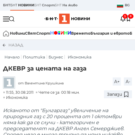
БНТ
БНТ
НОВИНИ
БНТ
Спорт
БНТ
На живо
BG
1
0
Новини
Свят
Спорт
Времето
България и еврото
Би
НАЗАД
Начало
Политика
Бизнес
Икономика
ДКЕВР за цената на газа
A+
A-
от Валентина Крушкина
11:55, 30.08.2011
Чете се за: 00:18 мин.
Запази
Икономика
Исканото от "Булгаргаз" увеличение на
природния газ с 20 процента от 1 октомври
няма как да се случи - категоричен е
председателят на ДКЕВР Ангел Семерджиев.
Според него е много трудно да няма никакво