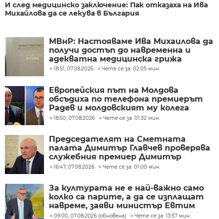
И след медицинско заключение: Пак отказаха на Ива
Михайлова да се лекува в България
МВнР: Настояваме Ива Михаилова да
получи достъп до навременна и
адекватна медицинска грижа
18:51, 07.08.2026
Чете се за: 02:05 мин.
Европейския път на Молдова
обсъдиха по телефона премиерът
Радев и молдовският му колега
Тофан
18:50, 07.08.2026
Чете се за: 01:32 мин.
Председателят на Сметната
палата Димитър Главчев проверява
служебния премиер Димитър
Главчев?
16:47, 07.08.2026
Чете се за: 01:00 мин.
За културата не е най-важно само
колко са парите, а да се изплащат
навреме, заяви министър Евтим
Милошев
09:00, 07.08.2026 (обновена)
Чете се за: 13:57 мин.