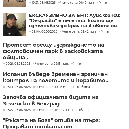
10:21, 08.08.2026
Чете се за: 01:40 мин.
У нас
ЕКСКЛУЗИВНО ЗА БНТ: Луис Фонси:
"Despacito" е песента, която ще
изпълнявам до края на живота си
09:00, 08.08.2026
Чете се за: 09:42 мин.
У нас
Протест срещу изграждането на
фолтовоичен парк в хасковската
община...
09:21, 08.08.2026
Чете се за: 02:15 мин.
У нас
Испания въведе временен граничен
контрол на полетите и корабите...
08:14, 08.08.2026
Чете се за: 00:45 мин.
По света
Започва официалната визита на
Зеленски в Белград
08:27, 08.08.2026
Чете се за: 01:00 мин.
По света
"Ръката на Бога" отива на търг:
Продават топката от...