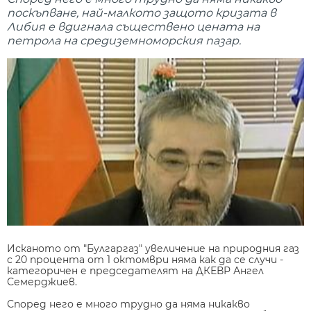
поскъпване, най-малкото защото кризата в
Либия е вдигнала съществено цената на
петрола на средиземноморския пазар.
Исканото от "Булгаргаз" увеличение на природния газ
с 20 процента от 1 октомври няма как да се случи -
категоричен е председателят на ДКЕВР Ангел
Семерджиев.
Според него е много трудно да няма никакво