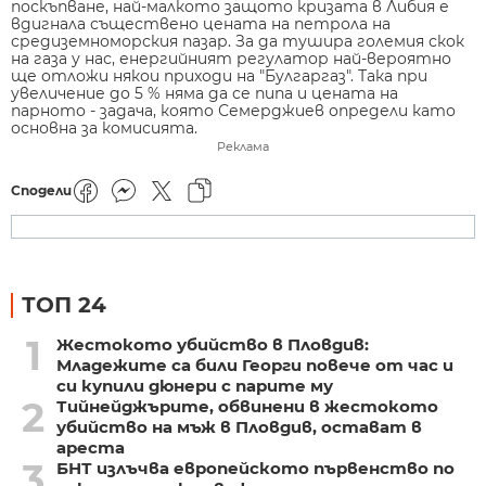
поскъпване, най-малкото защото кризата в Либия е
вдигнала съществено цената на петрола на
средиземноморския пазар. За да тушира големия скок
на газа у нас, енергийният регулатор най-вероятно
ще отложи някои приходи на "Булгаргаз". Така при
увеличение до 5 % няма да се пипа и цената на
парното - задача, която Семерджиев определи като
основна за комисията.
Реклама
Сподели
ТОП 24
1
Жестокото убийство в Пловдив:
Младежите са били Георги повече от час и
си купили дюнери с парите му
2
Тийнейджърите, обвинени в жестокото
убийство на мъж в Пловдив, остават в
ареста
3
БНТ излъчва европейското първенство по