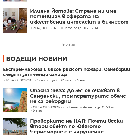
Илияна Йотова: Страна ни има
потенциал в сферата на
изкуствения интелект и бизнесът
забелязва тези перспективи
21:47, 06.08.2026
Чете се за: 01:25 мин.
Реклама
ВОДЕЩИ НОВИНИ
Екстремна жега и висок риск от пожари: Огнеборци
следят за тлеещи огнища
10:34, 08.08.2026
Чете се за: 01:32 мин.
У нас
Опасна жега: До 36° се очакват в
Сандански, температурите обаче
не са рекордни
08:49, 08.08.2026 (обновена)
Чете се за: 01:50 мин.
У нас
Проверките на НАП: Почти всеки
втори обект по Южното
Черноморие е с нарушение