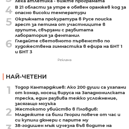
лека атлетика - вижте програмата
4
В 21 области за утре е обявен оранжев код за
опасно високи температури
5
Окръжната прокуратура в Русе поиска
арест за петима от участниците в
групите, свързани с разбитата
лаборатория за фентанил
6
Гледайте световното първенство по
художествена гимнастика в ефира на БНТ 1
и БНТ 3
Реклама
НАЙ-ЧЕТЕНИ
1
Тодор Кантарджиев: Ако 200 души са ухапани
от комар, носещ вируса на Западнонилската
треска, един развива тежко усложнение,
засягащо мозъка
2
Жестокото убийство в Пловдив:
Младежите са били Георги повече от час и
си купили дюнери с парите му
3
38-годишен мъж изчезна във водите на