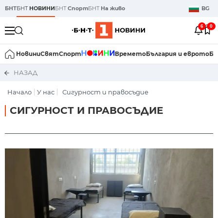
БНТ
БНТ
НОВИНИ
БНТ
Спорт
БНТ
На живо
BG
6
0
Новини
Свят
Спорт
Времето
България и еврото
Би
НАЗАД
Начало
У нас
Сигурност и правосъдие
СИГУРНОСТ И ПРАВОСЪДИЕ