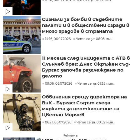
16:01, 06.07.2026
Чете се за: 01:22 мин.
Сигнали за бомби в съдебните
палати и в обществени сгради в
много градове в страната
14:16, 06.07.2026
Чете се за: 06:05 мин.
11 месеца след инцидента с АТВ в
Слънчев бряг: Днес Окръжен съд-
Бургас започва разглеждане по
делото
09:06, 06.07.2026
Чете се за: 01:35 мин.
Обвинения срещу директора на
ВиК - Бургас: Съдът гледа
мярката за неотклонение на
Цветан Мирчев
06:21, 06.07.2026
Чете се за: 00:52 мин.
Реклама