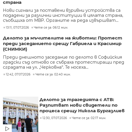
страна
Нови сигнали за поставени взривни устройства са
подадени за различни институции в цялата страна,
съобщиха от МВР. Органите на реда извършват...
13:11, 07.07.2026
Чете се за: 06:12 мин.
Делото за мъчителите на животни: Протест
преди заседанието срещу Габриела и Красимир
(СНИМКИ)
Преди днешното заседание по делото в Софийския
градски съд отново се събраха протестиращи пред
сградата на ул. „Черковна“. Те носеха...
12:42, 07.07.2026
Чете се за: 02:40 мин.
Делото за трагедията с АТВ:
Разпитват нови свидетели по
процеса срещу Никола Бургазлиев
12:30, 07.07.2026
Чете се за: 02:17 мин.