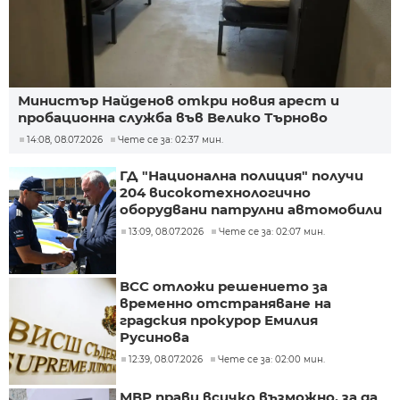
Министър Найденов откри новия арест и
пробационна служба във Велико Търново
14:08, 08.07.2026
Чете се за: 02:37 мин.
ГД "Национална полиция" получи
204 високотехнологично
оборудвани патрулни автомобили
13:09, 08.07.2026
Чете се за: 02:07 мин.
ВСС отложи решението за
временно отстраняване на
градския прокурор Емилия
Русинова
12:39, 08.07.2026
Чете се за: 02:00 мин.
МВР прави всичко възможно, за да