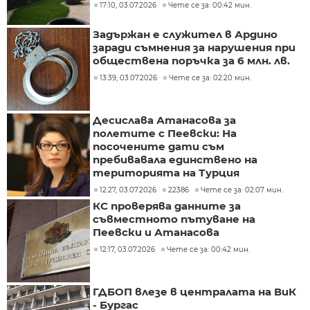
17:10, 03.07.2026
Чете се за: 00:42 мин.
Задържан е служител в Ардино
заради съмнения за нарушения при
обществена поръчка за 6 млн. лв.
13:39, 03.07.2026
Чете се за: 02:20 мин.
Десислава Атанасова за
полетите с Пеевски: На
посочените дати съм
пребивавала единствено на
територията на Турция
12:27, 03.07.2026
22386
Чете се за: 02:07 мин.
КС проверява данните за
съвместното пътуване на
Пеевски и Атанасова
12:17, 03.07.2026
Чете се за: 00:42 мин.
ГДБОП влезе в централата на ВиК
- Бургас