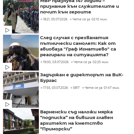
МВР празнува 147 години –
признание към служителите и
почит към героите
18:21, 05.07.2026
Чете се за: 02:10 мин.
След случая с прехванатия
пътнически самолет: Как от
авиобаза "Граф Игнатиево" са
реагирали на ситуацията?
19:00, 03.07.2026
Чете се за: 02:25 мин.
Задържан е директорът на ВиК-
Бургас
17:55, 03.07.2026
5817
Чете се за: 01:47 мин.
Варненски съд наложи мярка
“подписка” на бившия главен
архитект на кметство
“Приморски”