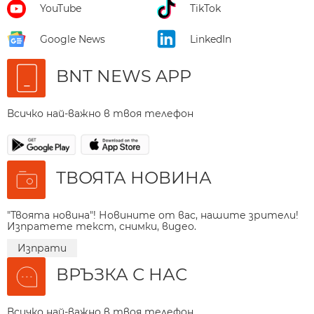
YouTube
TikTok
Google News
LinkedIn
BNT NEWS APP
Всичко най-важно в твоя телефон
ТВОЯТА НОВИНА
"Твоята новина"! Новините от вас, нашите зрители!
Изпратете текст, снимки, видео.
Изпрати
ВРЪЗКА С НАС
Всичко най-важно в твоя телефон