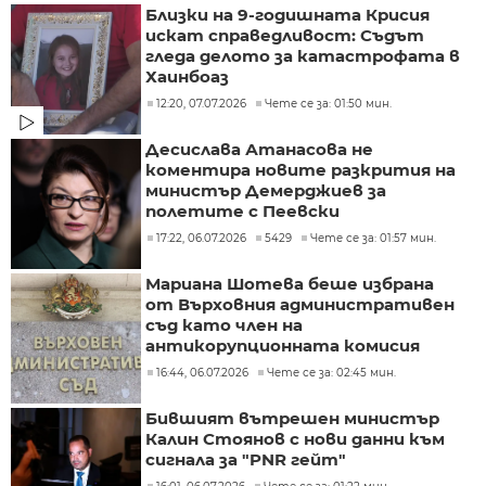
Близки на 9-годишната Крисия
искат справедливост: Съдът
гледа делото за катастрофата в
Хаинбоаз
12:20, 07.07.2026
Чете се за: 01:50 мин.
Десислава Атанасова не
коментира новите разкрития на
министър Демерджиев за
полетите с Пеевски
17:22, 06.07.2026
5429
Чете се за: 01:57 мин.
Мариана Шотева беше избрана
от Върховния административен
съд като член на
антикорупционната комисия
16:44, 06.07.2026
Чете се за: 02:45 мин.
Бившият вътрешен министър
Калин Стоянов с нови данни към
сигнала за "PNR гейт"