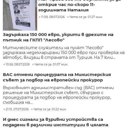
открие час по-скоро 11-
годишната Наталия
11:09, 08.07.2026
Чете се за: 01:27 мин.
Задържаха 150 000 евро, укрити в дрехите на
пътник на ГКПП "Лесово"
Митническите служители на пункт "Лесово"
задържаха недекларирани 150 000 евро при проверка на
автобус, влизащ в страната от Турция. На 7 юли...
10:56, 08.07.2026
Чете се за: 01:07 мин.
ВАС отмени процедурата на Министерския
съвет за подбор на европейски прокурор
Върховният административен съд (ВАС) отмени
решение на Министерския съвет, свързано с
процедурата за подбор на европейски прокурор,
съобщиха на...
21:15, 07.07.2026
Чете се за: 01:22 мин.
И днес сигнали за взривни устройства са
подадени в различни институции в цялата