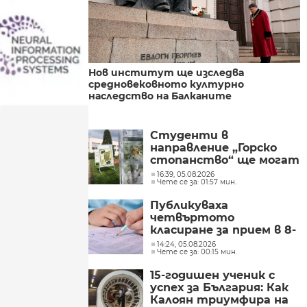
Нов институт ще изследва
средновековното културно
наследство на Балканите
Студенти в
направление „Горско
стопанство“ ще могат
да се обучават в Бургас
16:39, 05.08.2026
Чете се за: 01:57 мин.
Публикуваха
четвъртото
класиране за прием в 8-
и клас
14:24, 05.08.2026
Чете се за: 00:15 мин.
15-годишен ученик с
успех за България: Как
Калоян триумфира на