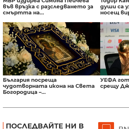
МВР издирва Симона Пейчева
Тодор Ка
във връзка с разследването за
души са у
смъртта на...
носещ вир
България посреща
УЕФА гот
чудотворната икона на Света
срещу Дж
Богородица –...
ПОСЛЕДВАЙТЕ НИ В