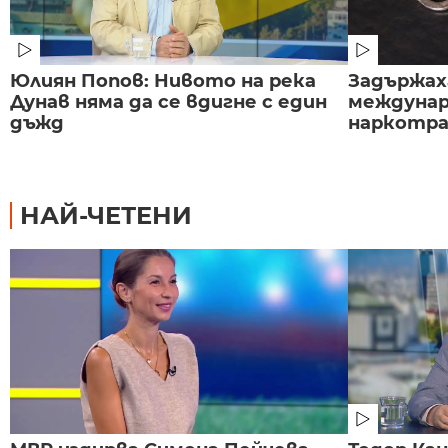
Юлиян Попов: Нивото на река
Задържаха
Дунав няма да се вдигне с един
междунар
дъжд
наркотраф
НАЙ-ЧЕТЕНИ