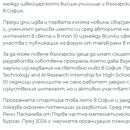
между швейцарското висше училище и български
в София.
Преди дни идва и първата голяма новина, свързан
г., ученикът записва името си сред авторите на
интелект в света и в топ 10 измежду всички сфе
участва с публикация на форум от такъв ранг в т
За да може повече български деца да имат същата
разработва собствена програма, която дава въз
научни изследвания на световно ниво в София. П
Technology and AI Research Internship for High-Sch
10 седмици учениците не само работят заедно 
изкуствения интелект, но и активно участват 
Програмата стартира това лято в София и заед
показва огромен потенциал за развитие. Сред т
Рени Паскалева от Първа частна математическа
Бургас. През 2024 г. научната организация план