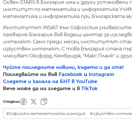
Освен STARS в България има и други установени 
институт по математика и информатика УчИМИ
математика и информатика при Българската ака
Институтът INSAIT към Софийския университет
превърне България във водещ център за изслед
интелект. Само преди месец институтът стана
изкуствен интелект. С това България стана пър
членуват Оксфорд, Кембридж, "Макс Планк" и друг
Чуйте последните новини, където и да сте!
Последвайте ни във
Facebook
и
Instagram
Следете и канала на БНТ в YouTube
Вече може да ни гледате и в
TikTok
Сподели
#Софийска математическа гимназия
#изкуствен интел