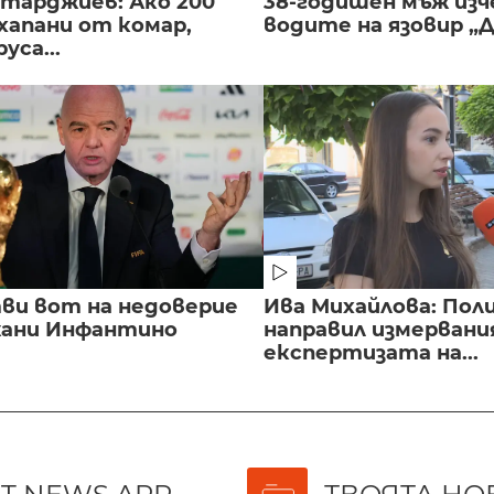
нтарджиев: Ако 200
38-годишен мъж изч
хапани от комар,
водите на язовир „
уса...
ви вот на недоверие
Ива Михайлова: Пол
ани Инфантино
направил измервани
експертизата на...