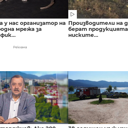
 у нас организатор на
Производители на д
одна мрежа за
берат продукцията 
ик...
ниските...
Реклама