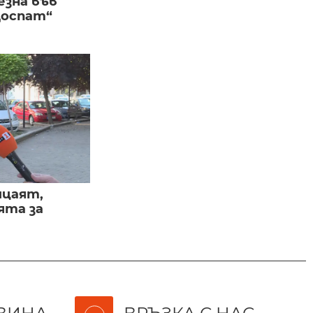
езна във
Доспат“
ицаят,
ята за