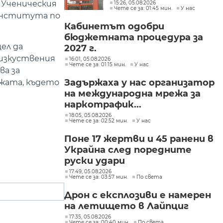
интереси при Делян
о Ученическия
15:26, 05.08.2026
Чете се за: 01:45 мин.
У нас
Пеевски
Института по
Кабинетът одобри
бюджетната процедура за
ел да
2027 г.
 изкуствения
16:01, 05.08.2026
Чете се за: 01:15 мин.
У нас
ва за
Задържаха у нас организатор
ежата, където
на международна мрежа за
наркотрафик...
18:05, 05.08.2026
Чете се за: 02:52 мин.
У нас
Поне 17 жертви и 45 ранени в
Украйна след поредните
руски удари
17:49, 05.08.2026
Чете се за: 03:57 мин.
По света
Дрон с експлозиви е намерен
на летището в Лайпциг
17:35, 05.08.2026
Чете се за: 00:40 мин.
По света