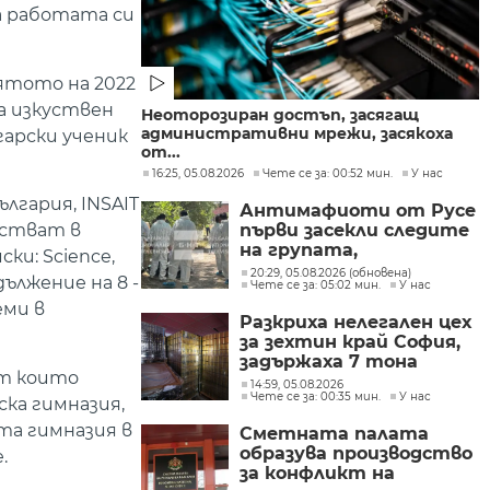
а работата си
лятото на 2022
за изкуствен
Неоторозиран достъп, засягащ
административни мрежи, засякоха
гарски ученик
от...
16:25, 05.08.2026
Чете се за: 00:52 мин.
У нас
лгария, INSAIT
Антимафиоти от Русе
първи засекли следите
астват в
на групата,
ки: Science,
произвеждала
20:29, 05.08.2026 (обновена)
дължение на 8 -
Чете се за: 05:02 мин.
У нас
фентанил в София
еми в
Разкриха нелегален цех
за зехтин край София,
задържаха 7 тона
от които
продукт без марка
14:59, 05.08.2026
Чете се за: 00:35 мин.
У нас
ка гимназия,
та гимназия в
Сметната палата
образува производство
.
за конфликт на