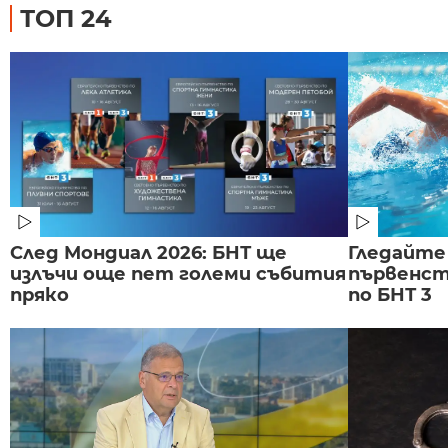
ТОП 24
След Мондиал 2026: БНТ ще
Гледайте
излъчи още пет големи събития
първенст
пряко
по БНТ 3