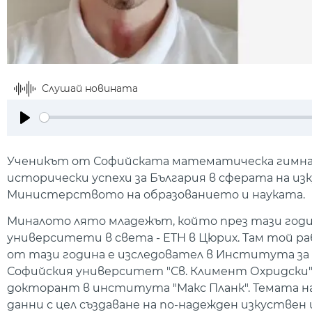
Слушай новината
Play
Ученикът от Софийската математическа гимназ
исторически успехи за България в сферата на 
Министерството на образованието и науката.
Миналото лято младежът, който през тази година
университети в света - ETH в Цюрих. Там той 
от тази година е изследовател в Института за
Софийския университет "Св. Климент Охридски" -
докторант в института "Макс Планк". Темата на
данни с цел създаване на по-надежден изкуств