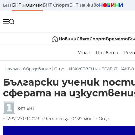
БНТ
БНТ
НОВИНИ
БНТ
Спорт
БНТ
На живо
Новини
Свят
Спорт
Времето
Бъ
У нас
По света
Реги
Начало
Образование
Още
ИЗКУСТВЕН ИНТЕЛЕКТ: КАКВО
Български ученик пости
сферата на изкуствен
от
БНТ
12:37, 27.09.2023
Чете се за: 04:22 мин.
Още