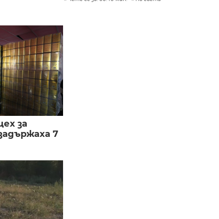
цех за
задържаха 7