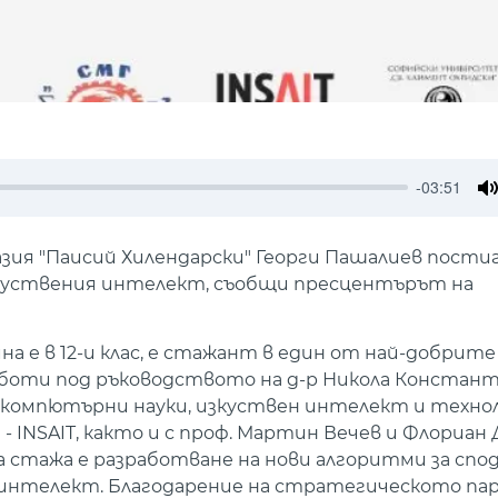
-03:51
M
ия "Паисий Хилендарски" Георги Пашалиев пости
изкуствения интелект, съобщи пресцентърът на
 е в 12-и клас, е стажант в един от най-добрите
работи под ръководството на д-р Никола Констан
 компютърни науки, изкуствен интелект и техно
 INSAIT, както и с проф. Мартин Вечев и Флориан 
 стажа е разработване на нови алгоритми за спод
ен интелект. Благодарение на стратегическото п