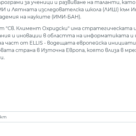
програми за ученици и развиване на таланти, кат
 и Лятната изследователска школа (ЛИШ) към 
демия на науките (ИМИ-БАН).
 "Св. Климент Охридски" има стратегическата ц
вания и иновации в областта на информатиката и
 част от ELLIS - водещата европейска инициати
вата страна в Източна Европа, която влиза в мр
и.
ект