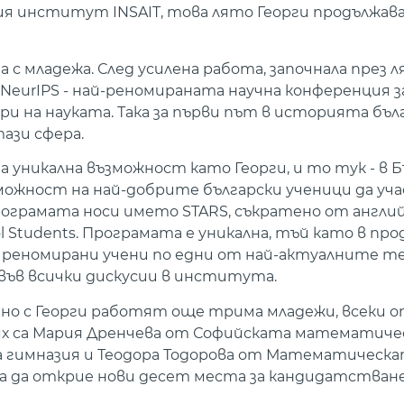
я институт INSAIT, това лято Георги продължав
а с младежа. След усилена работа, започнала през 
 NeurIPS - най-реномираната научна конференция 
ри на науката. Така за първи път в историята бъл
ази сфера.
 уникална възможност като Георги, и то тук - в Бъ
можност на най-добрите български ученици да уч
рограмата носи името STARS, съкратено от английс
ool Students. Програмата е уникална, тъй като в про
с реномирани учени по едни от най-актуалните т
във всички дискусии в института.
но с Георги работят още трима младежи, всеки 
ях са Мария Дренчева от Софийската математичес
 гимназия и Теодора Тодорова от Математическа
ира да открие нови десет места за кандидатстване