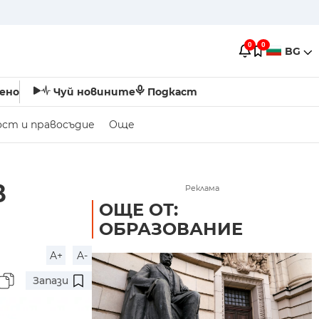
0
0
BG
ено
Чуй новините
Подкаст
ост и правосъдие
Още
в
Реклама
ОЩЕ ОТ:
ОБРАЗОВАНИЕ
A+
A-
Запази