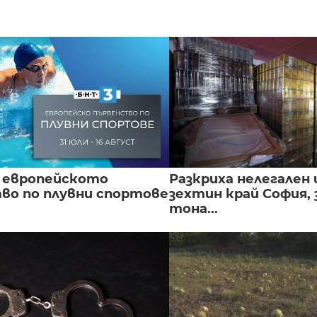
 европейското
Разкриха нелегален 
во по плувни спортове
зехтин край София, 
тона...