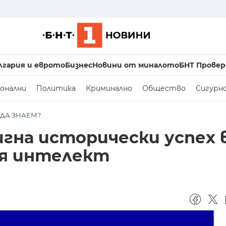
лгария и еврото
Бизнес
Новини от миналото
БНТ Провер
онални
Политика
Криминално
Общество
Сигурн
 ДА ЗНАЕМ?
гна исторически успех 
ия интелект