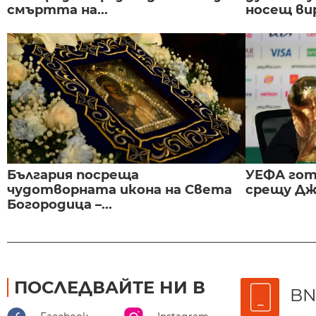
смъртта на...
носещ вир
България посреща
УЕФА гот
чудотворната икона на Света
срещу Дж
Богородица –...
ПОСЛЕДВАЙТЕ НИ В
BN