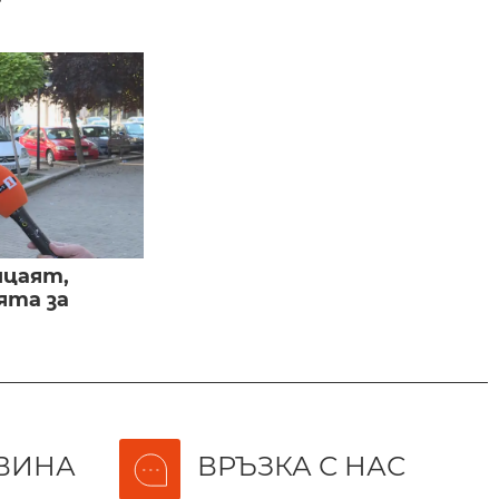
ицаят,
ята за
ВИНА
ВРЪЗКА С НАС