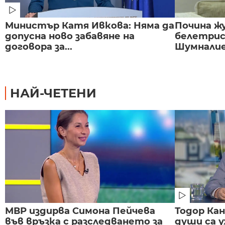
Министър Катя Ивкова: Няма да
Почина ж
допусна ново забавяне на
белетри
договора за...
Шумнали
НАЙ-ЧЕТЕНИ
МВР издирва Симона Пейчева
Тодор Ка
във връзка с разследването за
души са у