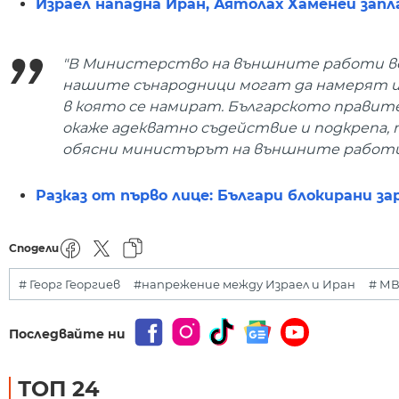
Израел нападна Иран, Аятолах Хаменей запла
"В Министерство на външните работи веч
нашите сънародници могат да намерят ин
в която се намират. Българското правите
окаже адекватно съдействие и подкрепа, т
обясни министърът на външните работи 
Разказ от първо лице: Българи блокирани з
Сподели
# Георг Георгиев
#напрежение между Израел и Иран
# М
Последвайте ни
ТОП 24