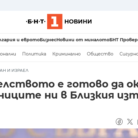
лгария и еврото
Бизнес
Новини от миналото
БНТ Провер
онални
Политика
Криминално
Общество
Сигурн
АН И ИЗРАЕЛ
телството е готово да о
ниците ни в Близкия из