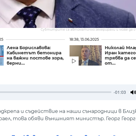
Субтитрите са автоматично генерирани и може да 
25
18:38, 13.06.2025
Лена Бориславова:
Николай Мла
Кабинетът бетонира
Иран катег
на важни постове хора,
трябва да с
верни...
от...
-01:03
M
дкрепа и съдействие на наши сънародници в Близ
аел, това обяви външният министър. Георг Георг