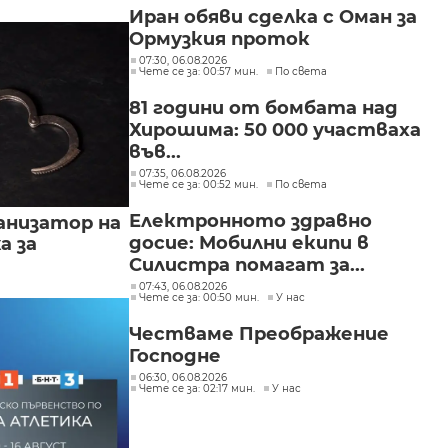
зрънца
Иран обяви сделка с Оман за
Ормузкия проток
07:30, 06.08.2026
Чете се за: 00:57 мин.
По света
81 години от бомбата над
Хирошима: 50 000 участваха
във...
07:35, 06.08.2026
Чете се за: 00:52 мин.
По света
Електронното здравно
анизатор на
досие: Мобилни екипи в
а за
Силистра помагат за...
07:43, 06.08.2026
Чете се за: 00:50 мин.
У нас
Честваме Преображение
Господне
06:30, 06.08.2026
Чете се за: 02:17 мин.
У нас