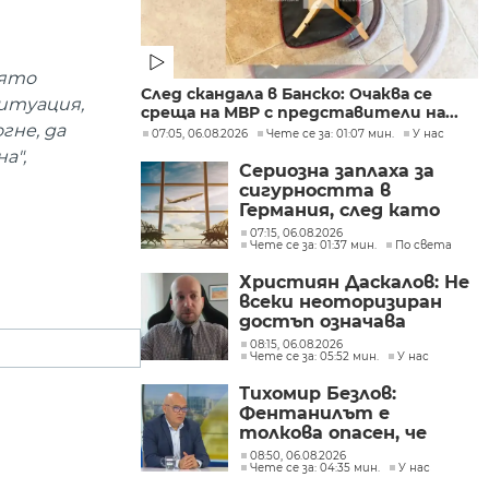
оято
След скандала в Банско: Очаква се
итуация,
среща на МВР с представители на...
гне, да
07:05, 06.08.2026
Чете се за: 01:07 мин.
У нас
а",
Сериозна заплаха за
сигурността в
Германия, след като
дрон беше намерен на
07:15, 06.08.2026
Чете се за: 01:37 мин.
По света
летището в Лайпциг
Християн Даскалов: Не
всеки неоторизиран
достъп означава
пробив на данни, но
08:15, 06.08.2026
Чете се за: 05:52 мин.
У нас
показва сериозни
пропуски в
Тихомир Безлов:
киберсигурността
Фентанилът е
толкова опасен, че
човек може да
08:50, 06.08.2026
Чете се за: 04:35 мин.
У нас
предозира с няколко