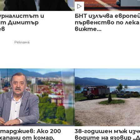
урналистът и
БНТ излъчва европе
ст Димитър
първенство по лека
ев
вижте...
Реклама
нтарджиев: Ако 200
38-годишен мъж изч
хапани от комар,
водите на язовир „