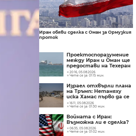
Иран обяви сделка с Оман за Ормузкия
проток
Проектоспоразумение
между Иран и Оман ще
предостави на Техеран
контрола над кораби,
20:16, 05.08.2026
Чете се за: 01:15 мин.
влизащи в Персийския
залив?
Израел отхвърли плана
на Тръмп: Нетаняху
иска Хамас първо да се
разоръжи
16:11, 05.08.2026
Чете се за: 01:30 мин.
Войната с Иран:
Възможна ли е сделка?
06:35, 05.08.2026
Чете се за: 01:02 мин.