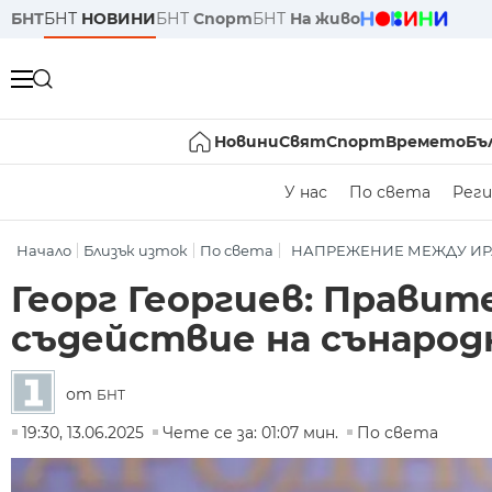
БНТ
БНТ
НОВИНИ
БНТ
Спорт
БНТ
На живо
Новини
Свят
Спорт
Времето
Бъ
У нас
По света
Реги
Начало
Близък изток
По света
НАПРЕЖЕНИЕ МЕЖДУ ИР
Георг Георгиев: Прави
съдействие на сънарод
от
БНТ
19:30, 13.06.2025
Чете се за: 01:07 мин.
По света