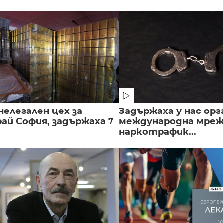
нелегален цех за
Задържаха у нас орг
ай София, задържаха 7
международна мреж
наркотрафик...