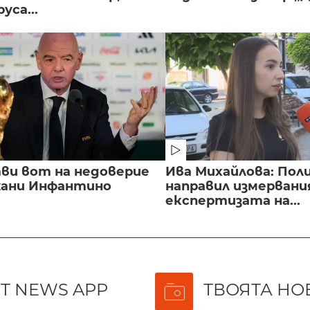
уса...
ви вот на недоверие
Ива Михайлова: Пол
ани Инфантино
направил измервани
експертизата на...
T NEWS APP
ТВОЯТА НО