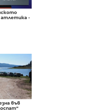
йското
 атлетика -
езна във
Доспат“