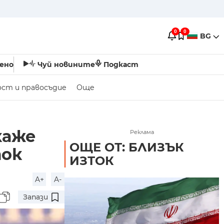
0
0
BG
ено
Чуй новините
Подкаст
ост и правосъдие
Още
каже
Реклама
ОЩЕ ОТ: БЛИЗЪК
ток
ИЗТОК
A+
A-
Запази