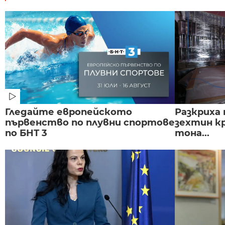
Гледайте европейското
Разкриха 
първенство по плувни спортове
зехтин кр
по БНТ 3
тона...