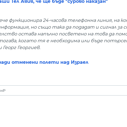
ши Тел Авив, че ще бъде "сурово наказан"
е функционира 24-часова телефонна линия, на к
формация, но също така да подадат и сигнал за с
лство остава напълно посветено на това да помо
огава, когато тя е необходима или бъде потърсен
Георг Георгиев.
аради отменени полети над Израел
ВнР