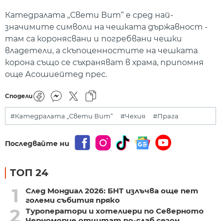
Катедралата „Свети Вит“ е сред най-
значимите символи на чешката държавност -
там са коронясвани и погребвани чешки
владетели, а скъпоценностите на чешката
корона също се съхраняват в храма, припомня
още Асошиейтед прес.
Сподели
#Катедралата „Свети Вит“
#Чехия
#Прага
Последвайте ни
ТОП 24
1
След Мондиал 2026: БНТ излъчва още пет
големи събития пряко
2
Туроператори и хотелиери по Северното
Черноморие отчитат по-слаб сезон