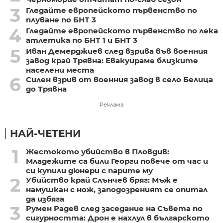
3
Гледайте европейското първенство по
плуване по БНТ 3
4
Гледайте европейското първенство по лека
атлетика по БНТ 1 и БНТ 3
5
Иван Демерджиев след взрива във военния
завод край Трявна: Евакуираме близките
населени места
6
Силен взрив от военния завод в село Белица
до Трявна
Реклама
НАЙ-ЧЕТЕНИ
1
Жестокото убийство в Пловдив:
Младежите са били Георги повече от час и
си купили дюнери с парите му
2
Убийство край Слънчев бряг: Мъж е
намушкан с нож, заподозреният се опитал
да избяга
3
Румен Радев след заседание на Съвета по
сигурността: Дрон е нахлул в българското