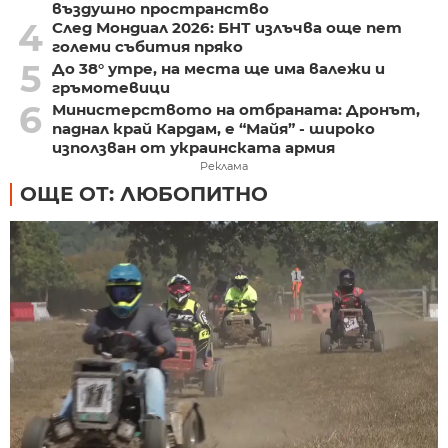
въздушно пространство
4
След Мондиал 2026: БНТ излъчва още пет
големи събития пряко
5
До 38° утре, на места ще има валежи и
гръмотевици
6
Министерството на отбраната: Дронът,
паднал край Кардам, е “Майя” - широко
използван от украинската армия
Реклама
ОЩЕ ОТ: ЛЮБОПИТНО