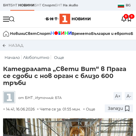
БНТ
БНТ
НОВИНИ
БНТ
Спорт
БНТ
На живо
BG
6
0
Новини
Свят
Спорт
Времето
България и еврото
Би
НАЗАД
Начало
Любопитно
Още
Катедралата „Свети Вит“ в Прага
се сдоби с нов орган с близо 600
тръби
A+
A-
БНТ
от
, Източник: БТА
Запази
14:41, 16.06.2026
Чете се за: 01:55 мин.
Още