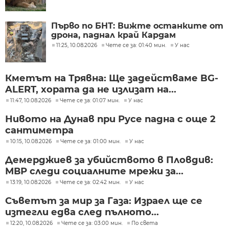
Първо по БНТ: Вижте останките от
дрона, паднал край Кардам
11:25, 10.08.2026
Чете се за: 01:40 мин.
У нас
Кметът на Трявна: Ще задействаме BG-
ALERT, хората да не излизат на...
11:47, 10.08.2026
Чете се за: 01:07 мин.
У нас
Нивото на Дунав при Русе падна с още 2
сантиметра
10:15, 10.08.2026
Чете се за: 01:00 мин.
У нас
Демерджиев за убийството в Пловдив:
МВР следи социалните мрежи за...
13:19, 10.08.2026
Чете се за: 02:42 мин.
У нас
Съветът за мир за Газа: Израел ще се
изтегли едва след пълното...
12:20, 10.08.2026
Чете се за: 03:00 мин.
По света