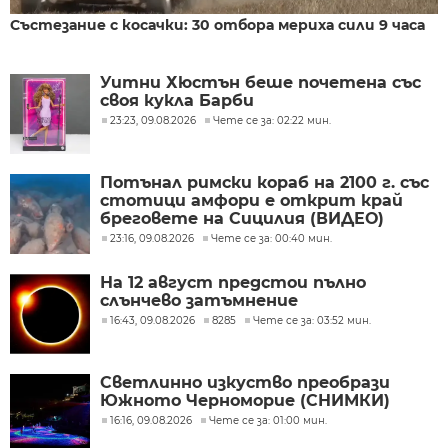
Състезание с косачки: 30 отбора мериха сили 9 часа
Уитни Хюстън беше почетена със
своя кукла Барби
23:23, 09.08.2026
Чете се за: 02:22 мин.
Потънал римски кораб на 2100 г. със
стотици амфори е открит край
бреговете на Сицилия (ВИДЕО)
23:16, 09.08.2026
Чете се за: 00:40 мин.
На 12 август предстои пълно
слънчево затъмнение
16:43, 09.08.2026
8285
Чете се за: 03:52 мин.
Светлинно изкуство преобрази
Южното Черноморие (СНИМКИ)
16:16, 09.08.2026
Чете се за: 01:00 мин.