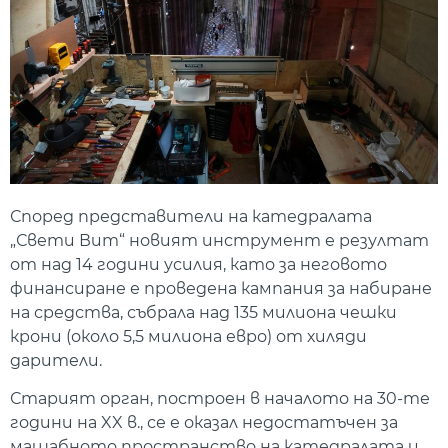
Според представители на катедралата
„Свети Вит“ новият инструмент е резултат
от над 14 години усилия, като за неговото
финансиране е проведена кампания за набиране
на средства, събрала над 135 милиона чешки
крони (около 5,5 милиона евро) от хиляди
дарители.
Старият орган, построен в началото на 30-те
години на XX в., се е оказал недостатъчен за
мащабното пространство на катедралата и