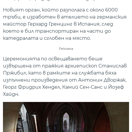
Новият орган, който разполага с около 6000
тръби, е изработен в ателието на германския
майстор Герхард Гренцинг в Испания, след
което е бил транспортиран на части до
катедралата и сглобен на място.
Реклама
Церемонията по освещаването беше
извършена от пражкия архиепископ Станислав
Пржибил, като в рамките на службата бяха
изпълнени произведения от Антонин Дворжак,
Георг Фридрих Хендел, Камий Сен-Санс и Йозеф
Хайдн.