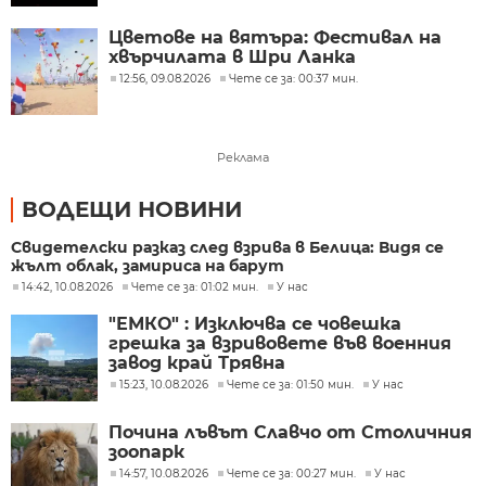
Цветове на вятъра: Фестивал на
хвърчилата в Шри Ланка
12:56, 09.08.2026
Чете се за: 00:37 мин.
Реклама
ВОДЕЩИ НОВИНИ
Свидетелски разказ след взрива в Белица: Видя се
жълт облак, замириса на барут
14:42, 10.08.2026
Чете се за: 01:02 мин.
У нас
"ЕМКО" : Изключва се човешка
грешка за взривовете във военния
завод край Трявна
15:23, 10.08.2026
Чете се за: 01:50 мин.
У нас
Почина лъвът Славчо от Столичния
зоопарк
14:57, 10.08.2026
Чете се за: 00:27 мин.
У нас