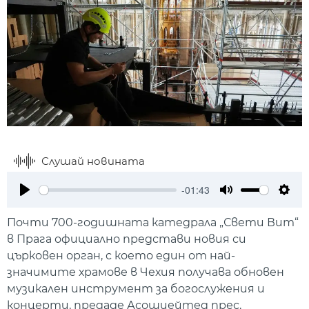
Слушай новината
-01:43
Play
Mute
Setti
Почти 700-годишната катедрала „Свети Вит“
в Прага официално представи новия си
църковен орган, с което един от най-
значимите храмове в Чехия получава обновен
музикален инструмент за богослужения и
концерти, предаде Асошиейтед прес.