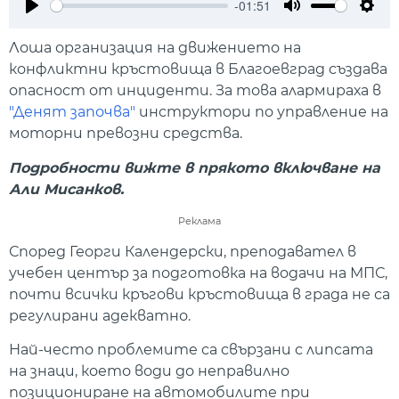
-01:51
Play
Mute
Setti
Лоша организация на движението на
конфликтни кръстовища в Благоевград създава
опасност от инциденти. За това алармираха в
"Денят започва"
инструктори по управление на
моторни превозни средства.
Подробности вижте в прякото включване на
Али Мисанков.
Реклама
Според Георги Календерски, преподавател в
учебен център за подготовка на водачи на МПС,
почти всички кръгови кръстовища в града не са
регулирани адекватно.
Най-често проблемите са свързани с липсата
на знаци, което води до неправилно
позициониране на автомобилите при