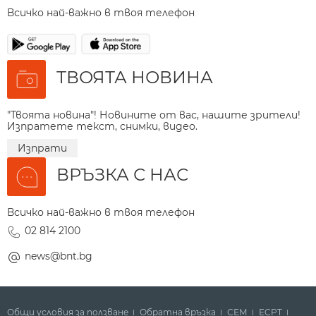
Всичко най-важно в твоя телефон
ТВОЯТА НОВИНА
"Твоята новина"! Новините от вас, нашите зрители!
Изпратете текст, снимки, видео.
Изпрати
ВРЪЗКА С НАС
Всичко най-важно в твоя телефон
02 814 2100
news@bnt.bg
Общи условия за ползване
Обратна връзка
СЕМ
ECPT