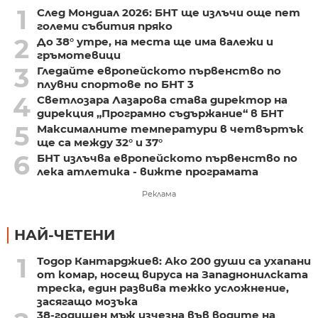
1
След Мондиал 2026: БНТ ще излъчи още пет
големи събития пряко
2
До 38° утре, на места ще има валежи и
гръмотевици
3
Гледайте европейското първенство по
плувни спортове по БНТ 3
4
Светлозара Лазарова става директор на
дирекция „Програмно съдържание“ в БНТ
5
Максималните температури в четвъртък
ще са между 32° и 37°
6
БНТ излъчва европейското първенство по
лека атлетика - вижте програмата
Реклама
НАЙ-ЧЕТЕНИ
1
Тодор Кантарджиев: Ако 200 души са ухапани
от комар, носещ вируса на Западнонилската
треска, един развива тежко усложнение,
засягащо мозъка
38-годишен мъж изчезна във водите на