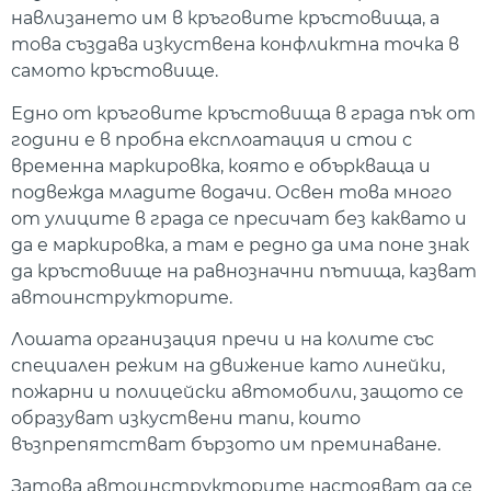
навлизането им в кръговите кръстовища, а
това създава изкуствена конфликтна точка в
самото кръстовище.
Едно от кръговите кръстовища в града пък от
години е в пробна експлоатация и стои с
временна маркировка, която е объркваща и
подвежда младите водачи. Освен това много
от улиците в града се пресичат без каквато и
да е маркировка, а там е редно да има поне знак
да кръстовище на равнозначни пътища, казват
автоинструкторите.
Лошата организация пречи и на колите със
специален режим на движение като линейки,
пожарни и полицейски автомобили, защото се
образуват изкуствени тапи, които
възпрепятстват бързото им преминаване.
Затова автоинструкторите настояват да се