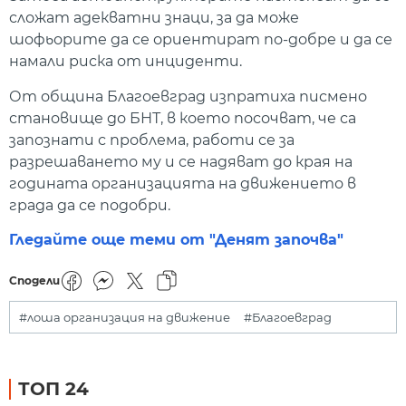
сложат адекватни знаци, за да може
шофьорите да се ориентират по-добре и да се
намали риска от инциденти.
От община Благоевград изпратиха писмено
становище до БНТ, в което посочват, че са
запознати с проблема, работи се за
разрешаването му и се надяват до края на
годината организацията на движението в
града да се подобри.
Гледайте още теми от "Денят започва"
Сподели
#лоша организация на движение
#Благоевград
ТОП 24