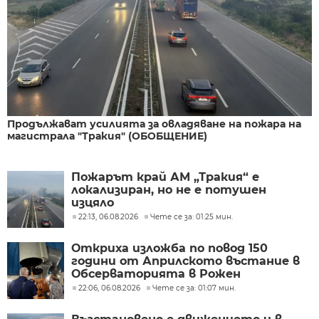
Продължават усилията за овладяване на пожара на
магистрала "Тракия" (ОБОБЩЕНИЕ)
Пожарът край АМ „Тракия“ е
локализиран, но не е потушен
изцяло
22:13, 06.08.2026
Чете се за: 01:25 мин.
Откриха изложба по повод 150
години от Априлското въстание в
Обсерваторията в Рожен
22:06, 06.08.2026
Чете се за: 01:07 мин.