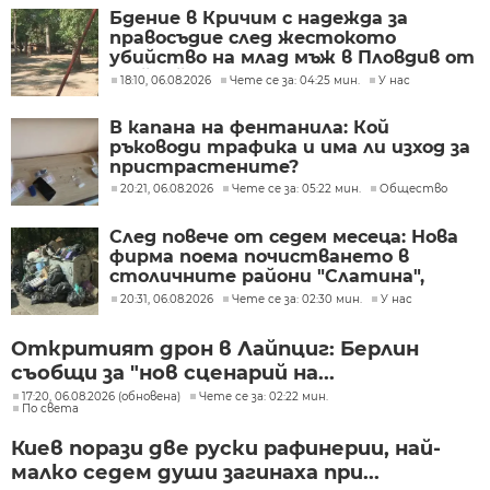
Бдение в Кричим с надежда за
правосъдие след жестокото
убийство на млад мъж в Пловдив от
тийнейджъри
18:10, 06.08.2026
Чете се за: 04:25 мин.
У нас
В капана на фентанила: Кой
ръководи трафика и има ли изход за
пристрастените?
20:21, 06.08.2026
Чете се за: 05:22 мин.
Общество
След повече от седем месеца: Нова
фирма поема почистването в
столичните райони "Слатина",
"Подуяне" и "Изгрев"
20:31, 06.08.2026
Чете се за: 02:30 мин.
У нас
Откритият дрон в Лайпциг: Берлин
съобщи за "нов сценарий на...
17:20, 06.08.2026 (обновена)
Чете се за: 02:22 мин.
По света
Киев порази две руски рафинерии, най-
малко седем души загинаха при...