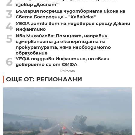
2
язовир „Доспат“
3
България посреща чудотворната икона на
Света Богородица – "Хавайска"
4
УЕФА готви вот на недоверие срещу Джани
Инфантино
5
Ива Михайлова: Полицаят, направил
измерванията за експертизата на
прокуратурата, няма необходимото
образование
6
УЕФА поздрави Инфантино, но свали
доверието си от ФИФА
Реклама
ОЩЕ ОТ: РЕГИОНАЛНИ