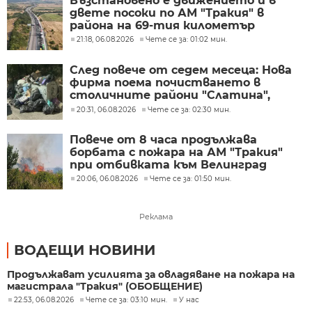
Възстановено е движението и в
двете посоки по АМ "Тракия" в
района на 69-тия километър
21:18, 06.08.2026
Чете се за: 01:02 мин.
След повече от седем месеца: Нова
фирма поема почистването в
столичните райони "Слатина",
"Подуяне" и "Изгрев"
20:31, 06.08.2026
Чете се за: 02:30 мин.
Повече от 8 часа продължава
борбата с пожара на АМ "Тракия"
при отбивката към Велинград
20:06, 06.08.2026
Чете се за: 01:50 мин.
Реклама
ВОДЕЩИ НОВИНИ
Продължават усилията за овладяване на пожара на
магистрала "Тракия" (ОБОБЩЕНИЕ)
22:53, 06.08.2026
Чете се за: 03:10 мин.
У нас