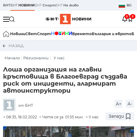
БНТ
БНТ
НОВИНИ
БНТ
Спорт
БНТ
На живо
BG
0
0
Новини
Свят
Спорт
Времето
България и еврото
Би
НАЗАД
Начало
Регионални
У нас
Лоша организация на главни
кръстовища в Благоевград създава
риск от инциденти, алармират
автоинструктори
A+
A-
БНТ
от
Запази
08:35, 18.02.2022
Чете се за: 01:55 мин.
У нас