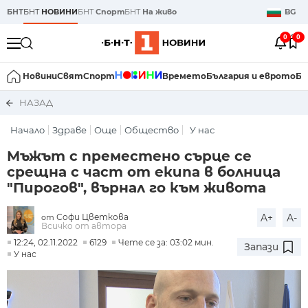
БНТ
БНТ
НОВИНИ
БНТ
Спорт
БНТ
На живо
BG
0
0
Новини
Свят
Спорт
Времето
България и еврото
Би
НАЗАД
Начало
Здраве
Още
Общество
У нас
Мъжът с преместено сърце се
срещна с част от екипа в болница
"Пирогов", върнал го към живота
Софи Цветкова
A+
A-
от
Всичко от автора
12:24, 02.11.2022
6129
Чете се за: 03:02 мин.
Запази
У нас