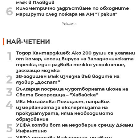
мъж в Пловдив
6
Километрично задръстване по обходните
маршрути след пожара на АМ "Тракия"
Реклама
НАЙ-ЧЕТЕНИ
1
Тодор Кантарджиев: Ако 200 души са ухапани
от комар, носещ вируса на Западнонилската
треска, един развива тежко усложнение,
засягащо мозъка
2
38-годишен мъж изчезна във водите на
язовир „Доспат“
3
България посреща чудотворната икона на
Света Богородица – "Хавайска"
4
Ива Михайлова: Полицаят, направил
измерванията за експертизата на
прокуратурата, няма необходимото
образование
5
УЕФА готви вот на недоверие срещу Джани
Инфантино
УЕФА поздрави Инфантино, но свали