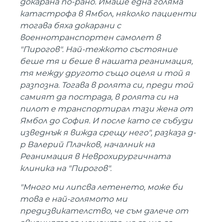
докарана по-рано. Имаше една голяма
катастрофа в Ямбол, няколко пациенти
тогава бяха докарани с
военнотранспортен самолет в
"Пирогов". Най-тежкото състояние
беше тя и беше в нашата реанимация,
тя между другото също оцеля и той я
разпозна. Тогава в ролята си, преди той
самият да пострада, в ролята си на
пилот е транспортирал тази жена от
Ямбол до София. И после като се събуди
изведнъж я вижда срещу него", разказа д-
р Валерий Плачков, началник на
Реанимация в Неврохирургичната
клиника на "Пирогов".
"Много ми липсва летенето, може би
това е най-голямото ми
предизвикателство, че съм далече от