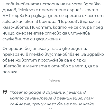
Необикновената история на пилота Здравко
Димов, "Мъжът с преместено сърце" - която
БНТ първа ви разказа, днес се срещна с част от
лекарския екип в болница "Пирогов", върнал го
към живота. Пилотът, който не се спира пред
нищо, днес мечтае отново да изпълнява
служебните си задължения.
Операция без аналог у нас и две години,
прекарани в тежко възстановяване. За Здравко
обаче животът продължава да е с ярки
цветове, а мечтата е отново да лети, за да
помага.
Реклама
"Когато дойде в съзнание, залата, в
която се намираше в реанимация, там
са 4 легла, срещу него беше пациентка,