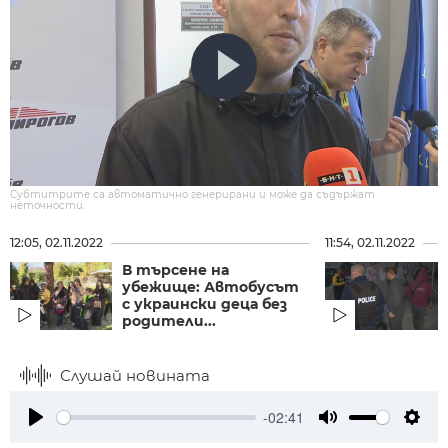
Субтитрите са автоматично генерирани и може да съдържат
неточности.
12:05, 02.11.2022
11:54, 02.11.2022
В търсене на
убежище: Автобусът
с украински деца без
родители...
Слушай новината
-02:41
Play
Mute
Setti