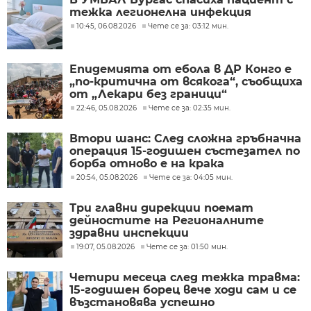
тежка легионелна инфекция
10:45, 06.08.2026
Чете се за: 03:12 мин.
Епидемията от ебола в ДР Конго е
„по-критична от всякога“, съобщиха
от „Лекари без граници“
22:46, 05.08.2026
Чете се за: 02:35 мин.
Втори шанс: След сложна гръбначна
операция 15-годишен състезател по
борба отново е на крака
20:54, 05.08.2026
Чете се за: 04:05 мин.
Три главни дирекции поемат
дейностите на Регионалните
здравни инспекции
19:07, 05.08.2026
Чете се за: 01:50 мин.
Четири месеца след тежка травма:
15-годишен борец вече ходи сам и се
възстановява успешно