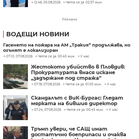
12:46, 05.08.2026
Чете се за: 02:57 мин.
Реклама
ВОДЕЩИ НОВИНИ
Гасенето на пожара на АМ „Тракия“ продължава, но
огънят е локализиран
07:10, 07.08.2026
Чете се за: 00:45 мин.
У нас
Жестокото убийство в Пловдив:
Прокуратурата внася искане
„задържане под стража“
07:18, 07.08.2026
Чете се за: 01:05 мин.
У нас
Скандалът с ВиК-Бургас: Гледат
мярката на бившия директор
07:24, 07.08.2026
Чете се за: 00:45 мин.
У нас
Тръмп увери, че САЩ имат
достатъчно боеприпаси и очаква