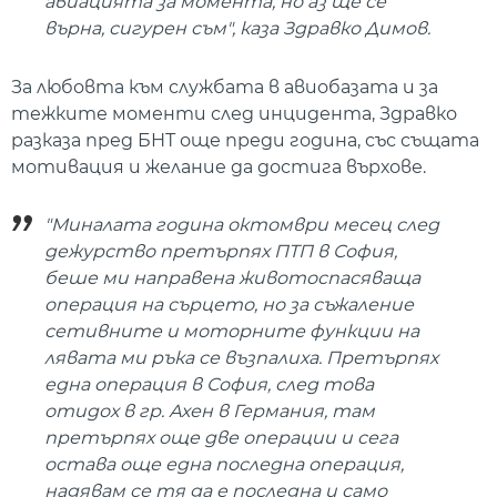
авиацията за момента, но аз ще се
върна, сигурен съм", каза Здравко Димов.
За любовта към службата в авиобазата и за
тежките моменти след инцидента, Здравко
разказа пред БНТ още преди година, със същата
мотивация и желание да достига върхове.
"Миналата година октомври месец след
дежурство претърпях ПТП в София,
беше ми направена животоспасяваща
операция на сърцето, но за съжаление
сетивните и моторните функции на
лявата ми ръка се възпалиха. Претърпях
една операция в София, след това
отидох в гр. Ахен в Германия, там
претърпях още две операции и сега
остава още една последна операция,
надявам се тя да е последна и само