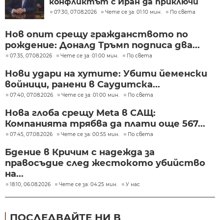
конфликтът с Иран да приключи
скоро
07:30, 07.08.2026
Чете се за: 01:10 мин.
По света
Нов опит срещу гражданството по
рождение: Доналд Тръмп подписа два...
07:35, 07.08.2026
Чете се за: 01:00 мин.
По света
Нови удари на хутите: Убити йеменски
войници, ранени в Саудитска...
07:40, 07.08.2026
Чете се за: 01:00 мин.
По света
Нова глоба срещу Meta в САЩ:
Компанията трябва да плати още 567...
07:45, 07.08.2026
Чете се за: 00:55 мин.
По света
Бдение в Кричим с надежда за
правосъдие след жестокото убийство
на...
18:10, 06.08.2026
Чете се за: 04:25 мин.
У нас
ПОСЛЕДВАЙТЕ НИ В