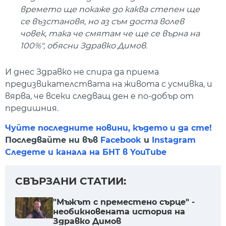
времето ще покаже до каква степен ще
се възстановя, но аз съм доста волев
човек, така че смятам че ще се върна на
100%", обясни Здравко Димов.
И днес Здравко не спира да приема
предизвикателствата на живота с усмивка, и
вярва, че всеки следващ ден е по-добър от
предишния.
Чуйте последните новини, където и да сте!
Последвайте ни във
Facebook
и
Instagram
Следете и канала на БНТ в YouTube
СВЪРЗАНИ СТАТИИ:
"Мъжът с преместено сърце" -
необикновената история на
Здравко Димов