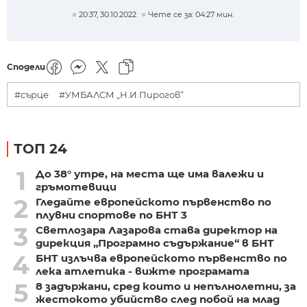
20:37, 30.10.2022
Чете се за: 04:27 мин.
Сподели
#сърце
#УМБАЛСМ „Н.И.Пирогов“
ТОП 24
1
До 38° утре, на места ще има валежи и
гръмотевици
2
Гледайте европейското първенство по
плувни спортове по БНТ 3
3
Светлозара Лазарова става директор на
дирекция „Програмно съдържание“ в БНТ
4
БНТ излъчва европейското първенство по
лека атлетика - вижте програмата
5
8 задържани, сред които и непълнолетни, за
жестокото убийство след побой на млад