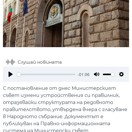
Слушай новината
-01:06
Play
Mute
Setti
С постановление от днес Министерският
съвет измени устройствения си правилник,
отразявайки структурата на редовното
правителството, утвърдена вчера с гласуване
в Народното събрание. Документът е
публикуван на Правно-информационната
система на Министерски съвет.