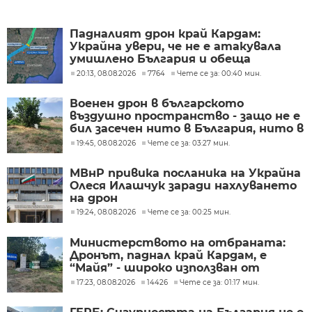
Падналият дрон край Кардам:
Украйна увери, че не е атакувала
умишлено България и обеща
разследване
20:13, 08.08.2026
7764
Чете се за: 00:40 мин.
Военен дрон в българското
въздушно пространство - защо не е
бил засечен нито в България, нито в
Румъния?
19:45, 08.08.2026
Чете се за: 03:27 мин.
МВнР привика посланика на Украйна
Олеся Илашчук заради нахлуването
на дрон
19:24, 08.08.2026
Чете се за: 00:25 мин.
Министерството на отбраната:
Дронът, паднал край Кардам, е
“Майя” - широко използван от
украинската армия
17:23, 08.08.2026
14426
Чете се за: 01:17 мин.