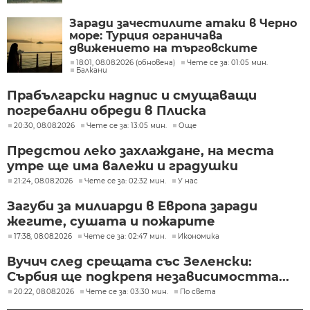
Заради зачестилите атаки в Черно
море: Турция ограничава
движението на търговските
кораби
18:01, 08.08.2026 (обновена)
Чете се за: 01:05 мин.
Балкани
Прабългарски надпис и смущаващи
погребални обреди в Плиска
20:30, 08.08.2026
Чете се за: 13:05 мин.
Още
Предстои леко захлаждане, на места
утре ще има валежи и градушки
21:24, 08.08.2026
Чете се за: 02:32 мин.
У нас
Загуби за милиарди в Европа заради
жегите, сушата и пожарите
17:38, 08.08.2026
Чете се за: 02:47 мин.
Икономика
Вучич след срещата със Зеленски:
Сърбия ще подкрепя независимостта...
20:22, 08.08.2026
Чете се за: 03:30 мин.
По света