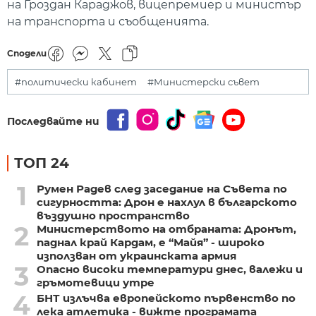
на Гроздан Караджов, вицепремиер и министър
на транспорта и съобщенията.
Сподели
#политически кабинет
#Министерски съвет
Последвайте ни
ТОП 24
1
Румен Радев след заседание на Съвета по
сигурността: Дрон е нахлул в българското
въздушно пространство
2
Министерството на отбраната: Дронът,
паднал край Кардам, е “Майя” - широко
използван от украинската армия
3
Опасно високи температури днес, валежи и
гръмотевици утре
4
БНТ излъчва европейското първенство по
лека атлетика - вижте програмата