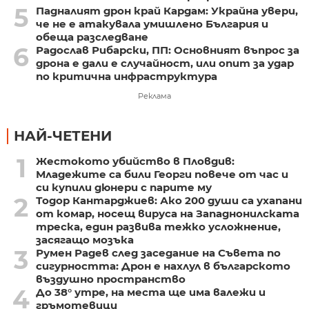
5
Падналият дрон край Кардам: Украйна увери,
че не е атакувала умишлено България и
обеща разследване
6
Радослав Рибарски, ПП: Основният въпрос за
дрона е дали е случайност, или опит за удар
по критична инфраструктура
Реклама
НАЙ-ЧЕТЕНИ
1
Жестокото убийство в Пловдив:
Младежите са били Георги повече от час и
си купили дюнери с парите му
2
Тодор Кантарджиев: Ако 200 души са ухапани
от комар, носещ вируса на Западнонилската
треска, един развива тежко усложнение,
засягащо мозъка
3
Румен Радев след заседание на Съвета по
сигурността: Дрон е нахлул в българското
въздушно пространство
4
До 38° утре, на места ще има валежи и
гръмотевици