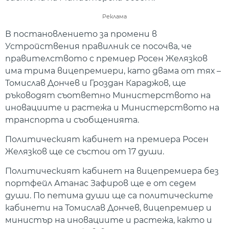
Реклама
В постановлението за промени в
Устройствения правилник се посочва, че
правителството с премиер Росен Желязков
има трима вицепремиери, като двама от тях –
Томислав Дончев и Гроздан Караджов, ще
ръководят съответно Министерството на
иновациите и растежа и Министерството на
транспорта и съобщенията.
Политическият кабинет на премиера Росен
Желязков ще се състои от 17 души.
Политическият кабинет на вицепремиера без
портфейл Атанас Зафиров ще е от седем
души. По петима души ще са политическите
кабинети на Томислав Дончев, вицепремиер и
министър на иновациите и растежа, както и