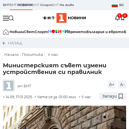
БНТ
БНТ
НОВИНИ
БНТ
Спорт
БНТ
На живо
BG
0
0
Новини
Свят
Спорт
Времето
България и еврото
Би
НАЗАД
Начало
Политика
У нас
Министерският съвет измени
устройствения си правилник
A+
A-
БНТ
от
Запази
14:59, 17.01.2025
Чете се за: 01:00 мин.
У нас