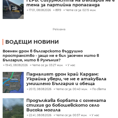
ГЕРБ: Сигурността на България не е
тема за партийна пропаганда
17:01, 08.08.2026
8919
Чете се за: 02:15 мин.
Реклама
ВОДЕЩИ НОВИНИ
Военен дрон в българското въздушно
пространство - защо не е бил засечен нито в
България, нито в Румъния?
19:45, 08.08.2026
Чете се за: 03:27 мин.
У нас
Падналият дрон край Кардам:
Украйна увери, че не е атакувала
умишлено България и обеща
разследване
20:13, 08.08.2026
Чете се за: 00:40 мин.
По света
Продължава борбата с огнената
стихия до бобошевското село
Висока могила
22:41, 08.08.2026
Чете се за: 00:57 мин.
У нас