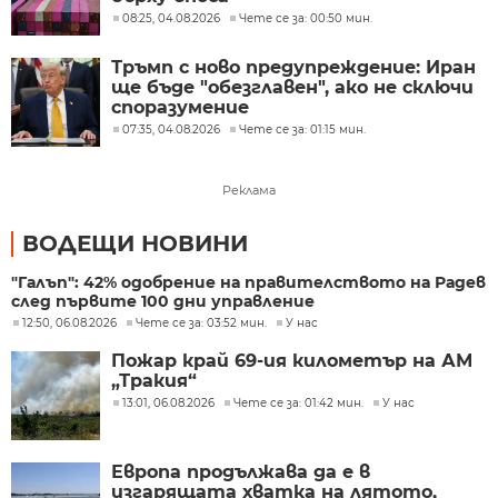
08:25, 04.08.2026
Чете се за: 00:50 мин.
Тръмп с ново предупреждение: Иран
ще бъде "обезглавен", ако не сключи
споразумение
07:35, 04.08.2026
Чете се за: 01:15 мин.
Реклама
ВОДЕЩИ НОВИНИ
"Галъп": 42% одобрение на правителството на Радев
след първите 100 дни управление
12:50, 06.08.2026
Чете се за: 03:52 мин.
У нас
Пожар край 69-ия километър на АМ
„Тракия“
13:01, 06.08.2026
Чете се за: 01:42 мин.
У нас
Европа продължава да е в
изгарящата хватка на лятото,