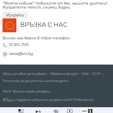
"Твоята новина"! Новините от вас, нашите зрители!
Изпратете текст, снимки, видео.
Изпрати
ВРЪЗКА С НАС
Всичко най-важно в твоя телефон
02 814 2100
news@bnt.bg
Общи условия за ползване
Обратна връзка
СЕМ
ECPT
Политика за защита на личните данни
©БНТ. Всички права запазени
Гледайте новините за деня на БНТ в Метрото