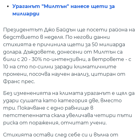
Ураганът "Милтън" нанесе щети за
милиарди
Президентът Джо Байдън ще посети района на
бедствието в неделя. По негови данни
стихията е причинила щети за 50 милиарда
долара. Дъждовете, донесени от Милтън са
били с 20 - 30% по-интензивни, а ветровете - с
10 на сто по-силни заради климатичните
промени, посочва научен анализ, цитиран от
Франс прес.
Без измененията на климата ураганът е щял да
удари сушата като категория две, вместо
три. Покачване с едно равнище в
петстепенната скала увеличава четири пъти
риска от поражения, отчитат учени.
Стихията остави след себе си и вълна от