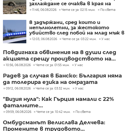
захлаждане се очаква в края на
седмицата
11:46, 06.08.2026
Чете се за: 02:15 мин.
По света
8 задържани, сред които и
непълнолетни, за жестокото
убийство след побой на млад мъж в
Пловдив
12:03, 06.08.2026
Чете се за: 03:22 мин.
У нас
Повдигнаха обвинения на 8 души след
акцията срещу производството на...
10:56, 06.08.2026
Чете се за: 01:55 мин.
У нас
Радев за случая в Банско: България няма
да толерира езика на омразата
09:12, 06.08.2026
Чете се за: 03:32 мин.
У нас
"Визия нула": Как Гърция намали с 22%
фаталните...
09:59, 06.08.2026
Чете се за: 10:42 мин.
По света
Омбудсманът Велислава Делчева:
Промените в трудовото...