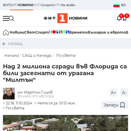
БНТ
БНТ
НОВИНИ
БНТ
Спорт
БНТ
На живо
BG
5
0
Новини
Свят
Спорт
Времето
България и еврото
Би
НАЗАД
Начало
САЩ и Канада
По света
Над 2 милиона сгради във Флорида са
били засегнати от урагана
"Милтън"
Мартин Гицов
A+
A-
от
Всичко от автора
22:16, 11.10.2024
Чете се за: 01:12 мин.
Запази
По света