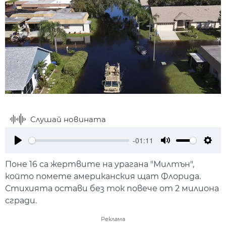
Слушай новината
-01:11
Play
Mute
Setti
Поне 16 са жертвите на урагана "Милтън",
който помете американския щат Флорида.
Стихията остави без ток повече от 2 милиона
сгради.
Реклама