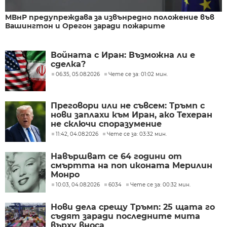
МВнР предупреждава за извънредно положение във
Вашингтон и Орегон заради пожарите
Войната с Иран: Възможна ли е
сделка?
06:35, 05.08.2026
Чете се за: 01:02 мин.
Преговори или не съвсем: Тръмп с
нови заплахи към Иран, ако Техеран
не сключи споразумение
11:42, 04.08.2026
Чете се за: 03:32 мин.
Навършват се 64 години от
смъртта на поп иконата Мерилин
Монро
10:03, 04.08.2026
6034
Чете се за: 00:32 мин.
Нови дела срещу Тръмп: 25 щата го
съдят заради последните мита
върху вноса