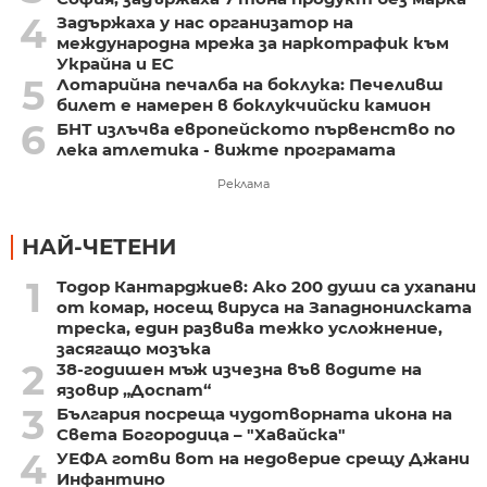
4
Задържаха у нас организатор на
международна мрежа за наркотрафик към
Украйна и ЕС
5
Лотарийна печалба на боклука: Печеливш
билет е намерен в боклукчийски камион
6
БНТ излъчва европейското първенство по
лека атлетика - вижте програмата
Реклама
НАЙ-ЧЕТЕНИ
1
Тодор Кантарджиев: Ако 200 души са ухапани
от комар, носещ вируса на Западнонилската
треска, един развива тежко усложнение,
засягащо мозъка
2
38-годишен мъж изчезна във водите на
язовир „Доспат“
3
България посреща чудотворната икона на
Света Богородица – "Хавайска"
4
УЕФА готви вот на недоверие срещу Джани
Инфантино