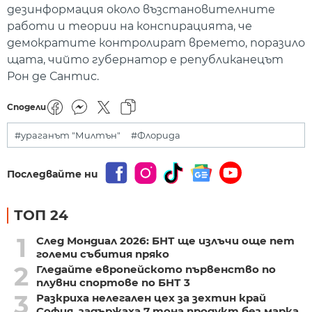
дезинформация около възстановителните
работи и теории на конспирацията, че
демократите контролират времето, поразило
щата, чийто губернатор е републиканецът
Рон де Сантис.
Сподели
#ураганът "Милтън"
#Флорида
Последвайте ни
ТОП 24
1
След Мондиал 2026: БНТ ще излъчи още пет
големи събития пряко
2
Гледайте европейското първенство по
плувни спортове по БНТ 3
3
Разкриха нелегален цех за зехтин край
София, задържаха 7 тона продукт без марка