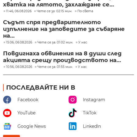
хватка на лятото, захлаждане се...
11:46, 06.08.2026
Чете се за: 02:15 мин.
По света
Съдът спря предварителното
изпълнение на заповедите за събаряне
на...
15:06, 06.08.2026
Чете се за: 01:02 мин.
У нас
Повдигнаха обвинения на 8 души след
акцията срещу производството на...
10:56, 06.08.2026
Чете се за: 01:55 мин.
У нас
ПОСЛЕДВАЙТЕ НИ В
Facebook
Instagram
YouTube
TikTok
Google News
LinkedIn