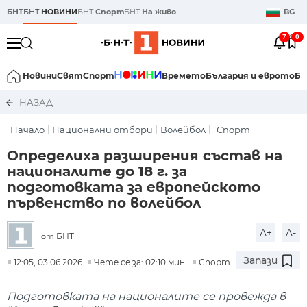
БНТ
БНТ
НОВИНИ
БНТ
Спорт
БНТ
На живо
BG
7
0
Новини
Свят
Спорт
Времето
България и еврото
Би
НАЗАД
Начало
Национални отбори
Волейбол
Спорт
Определиха разширения състав на
националите до 18 г. за
подготовката за европейското
първенство по волейбол
A+
A-
БНТ
от
Запази
12:05, 03.06.2026
Чете се за: 02:10 мин.
Спорт
Подготовката на националите се провежда в