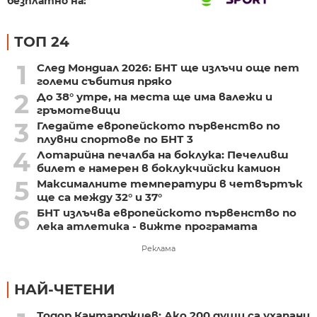
безплатно на:
ТОП 24
1
След Мондиал 2026: БНТ ще излъчи още пет
големи събития пряко
2
До 38° утре, на места ще има валежи и
гръмотевици
3
Гледайте европейското първенство по
плувни спортове по БНТ 3
4
Лотарийна печалба на боклука: Печеливш
билет е намерен в боклукчийски камион
5
Максималните температури в четвъртък
ще са между 32° и 37°
6
БНТ излъчва европейското първенство по
лека атлетика - вижте програмата
Реклама
НАЙ-ЧЕТЕНИ
Тодор Кантарджиев: Ако 200 души са ухапани