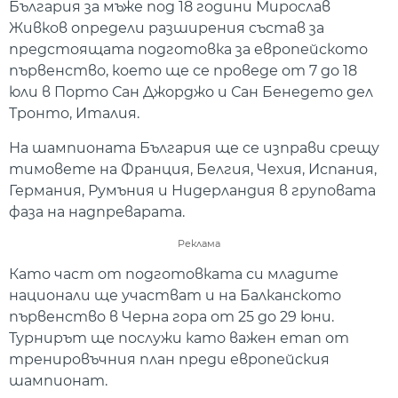
България за мъже под 18 години Мирослав
Живков определи разширения състав за
предстоящата подготовка за европейското
първенство, което ще се проведе от 7 до 18
юли в Порто Сан Джорджо и Сан Бенедето дел
Тронто, Италия.
На шампионата България ще се изправи срещу
тимовете на Франция, Белгия, Чехия, Испания,
Германия, Румъния и Нидерландия в груповата
фаза на надпреварата.
Реклама
Като част от подготовката си младите
национали ще участват и на Балканското
първенство в Черна гора от 25 до 29 юни.
Турнирът ще послужи като важен етап от
тренировъчния план преди европейския
шампионат.