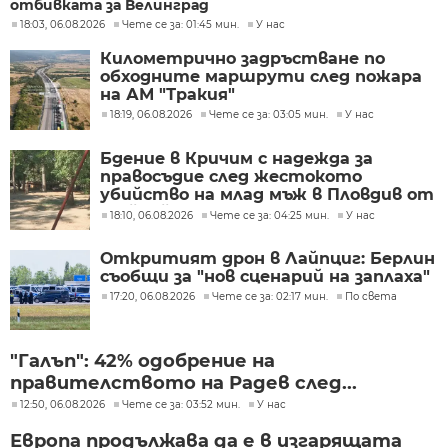
отбивката за Велинград
18:03, 06.08.2026
Чете се за: 01:45 мин.
У нас
Километрично задръстване по
обходните маршрути след пожара
на АМ "Тракия"
18:19, 06.08.2026
Чете се за: 03:05 мин.
У нас
Бдение в Кричим с надежда за
правосъдие след жестокото
убийство на млад мъж в Пловдив от
тийнейджъри
18:10, 06.08.2026
Чете се за: 04:25 мин.
У нас
Откритият дрон в Лайпциг: Берлин
съобщи за "нов сценарий на заплаха"
17:20, 06.08.2026
Чете се за: 02:17 мин.
По света
"Галъп": 42% одобрение на
правителството на Радев след...
12:50, 06.08.2026
Чете се за: 03:52 мин.
У нас
Европа продължава да е в изгарящата