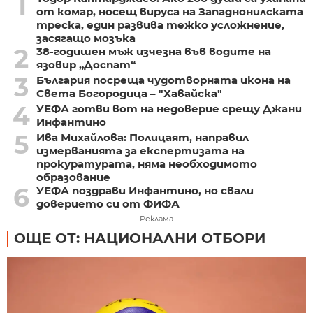
1
от комар, носещ вируса на Западнонилската
треска, един развива тежко усложнение,
засягащо мозъка
2
38-годишен мъж изчезна във водите на
язовир „Доспат“
3
България посреща чудотворната икона на
Света Богородица – "Хавайска"
4
УЕФА готви вот на недоверие срещу Джани
Инфантино
5
Ива Михайлова: Полицаят, направил
измерванията за експертизата на
прокуратурата, няма необходимото
образование
6
УЕФА поздрави Инфантино, но свали
доверието си от ФИФА
Реклама
ОЩЕ ОТ: НАЦИОНАЛНИ ОТБОРИ