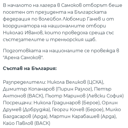
В началото на лагера в Самоков отборът беше
посетен от президента на Българската
федерация по волейбол Любомир Ганев и от
координатора на националните отбори
Николай Иванов, които проведоха среща със
състезателите и треньорския щаб.
Подготовката на националите се провежда в
"Арена Самоков".
Състав на България:
Разпределители: Никола Великов (ЦСКА),
Димитър Копанаров (Пирин Разлог), Петър
Антонов (ВАСК), Пьотр Маринов (Левски София)
Посрещачи: Никола Градинаров (Берое), Орлин
Друмев (Добруджа), Георги Кочев (Берое), Милко
Багдасаров (Арда), Мартин Карабашев (Арда),
Кайо Павлов (ВАСК)