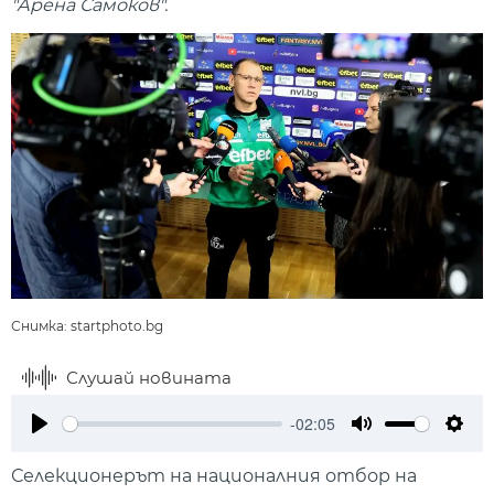
"Арена Самоков".
Снимка: startphoto.bg
Слушай новината
-02:05
Play
Mute
Setti
Селекционерът на националния отбор на