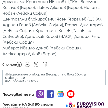
Диагонали: Кристиян Иванов (ЦСКА), Веселин
Кокалов (Берое), Павел Дженев (Берое), Никита
Чобан (Левски София)
Централни блокировачи: Ясен Георгиев (ЦСКА),
Адриан Ганев (Левски София), Георги Димитров
(Левски София), Кристиян Косев (Раковски
Севлиево), Денислав Киров (ВАСК), Даниил Ръчо
(Левски София)
Либеро: Ивайло Донов (Левски София),
Александър Диков (Берое)
Сподели
#Национален отбор на България по волейбол за
мъже до 18 г.
#Мирослав Живков
Последвайте ни
Гледайте НА ЖИВО спорт