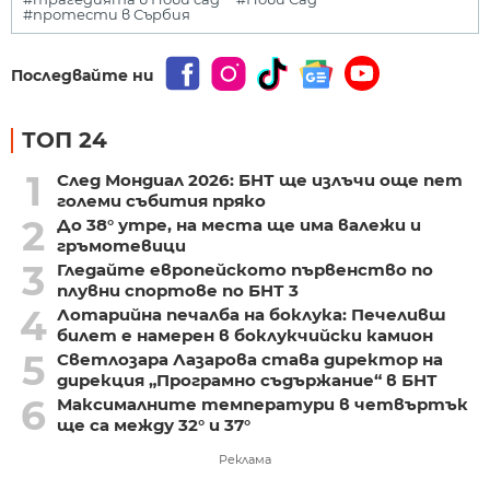
#протести в Сърбия
Последвайте ни
ТОП 24
1
След Мондиал 2026: БНТ ще излъчи още пет
големи събития пряко
2
До 38° утре, на места ще има валежи и
гръмотевици
3
Гледайте европейското първенство по
плувни спортове по БНТ 3
4
Лотарийна печалба на боклука: Печеливш
билет е намерен в боклукчийски камион
5
Светлозара Лазарова става директор на
дирекция „Програмно съдържание“ в БНТ
6
Максималните температури в четвъртък
ще са между 32° и 37°
Реклама