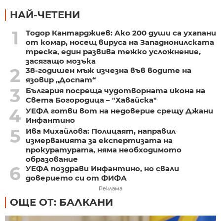
НАЙ-ЧЕТЕНИ
1
Тодор Кантарджиев: Ако 200 души са ухапани
от комар, носещ вируса на Западнонилската
треска, един развива тежко усложнение,
засягащо мозъка
2
38-годишен мъж изчезна във водите на
язовир „Доспат“
3
България посреща чудотворната икона на
Света Богородица – "Хавайска"
4
УЕФА готви вот на недоверие срещу Джани
Инфантино
5
Ива Михайлова: Полицаят, направил
измерванията за експертизата на
прокуратурата, няма необходимото
образование
6
УЕФА поздрави Инфантино, но свали
доверието си от ФИФА
Реклама
ОЩЕ ОТ: БАЛКАНИ