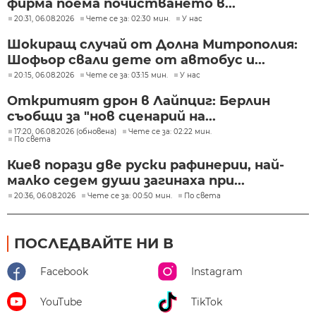
фирма поема почистването в...
20:31, 06.08.2026
Чете се за: 02:30 мин.
У нас
Шокиращ случай от Долна Митрополия:
Шофьор свали дете от автобус и...
20:15, 06.08.2026
Чете се за: 03:15 мин.
У нас
Откритият дрон в Лайпциг: Берлин
съобщи за "нов сценарий на...
17:20, 06.08.2026 (обновена)
Чете се за: 02:22 мин.
По света
Киев порази две руски рафинерии, най-
малко седем души загинаха при...
20:36, 06.08.2026
Чете се за: 00:50 мин.
По света
ПОСЛЕДВАЙТЕ НИ В
Facebook
Instagram
YouTube
TikTok