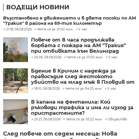
ВОДЕЩИ НОВИНИ
Възстановено е движението и в двете посоки по АМ
"Тракия" в района на 69-тия километър
21:18, 06.08.2026
Чете се за: 01:02 мин.
У нас
Повече от 8 часа продължава
борбата с пожара на АМ "Тракия"
при отбивката към Велинград
20:06, 06.08.2026
Чете се за: 01:50 мин.
У нас
Бдение в Кричим с надежда за
правосъдие след жестокото
убийство на млад мъж в Пловдив от
тийнейджъри
18:10, 06.08.2026
Чете се за: 04:25 мин.
У нас
В капана на фентанила: Кой
ръководи трафика и има ли изход за
пристрастените?
20:21, 06.08.2026
Чете се за: 05:22 мин.
Общество
След повече от седем месеца: Нова