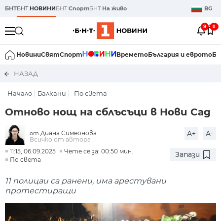
БНТ
БНТ
НОВИНИ
БНТ
Спорт
БНТ
На живо
BG
9
0
Новини
Свят
Спорт
Времето
България и еврото
Би
НАЗАД
Начало
Балкани
По света
Отново нощ на сблъсъци в Нови Сад
Диана Симеонова
A+
A-
от
Всичко от автора
11:15, 06.09.2025
Чете се за: 00:50 мин.
Запази
По света
11 полицаи са ранени, има арестувани
протестиращи