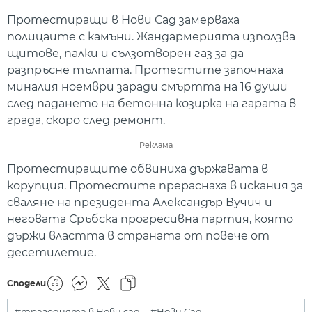
Протестиращи в Нови Сад замерваха
полицаите с камъни. Жандармерията използва
щитове, палки и сълзотворен газ за да
разпръсне тълпата. Протестите започнаха
миналия ноември заради смъртта на 16 души
след падането на бетонна козирка на гарата в
града, скоро след ремонт.
Реклама
Протестиращите обвиниха държавата в
корупция. Протестите прераснаха в искания за
сваляне на президента Александър Вучич и
неговата Сръбска прогресивна партия, която
държи властта в страната от повече от
десетилетие.
Сподели
#трагедията в Нови сад
#Нови Сад