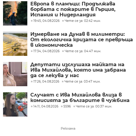
Европа в пламъци: Продължава
борбата с пожарите в Гърция,
Испания и Нидерландия
19:45, 04.08.2026
Чете се за: 02:42 мин.
Измерване на Дунав в милиметри:
От екологична кризата се превръща
в икономическа
17:34, 04.08.2026
Чете се за: 04:47 мин.
Депутати изслушаха майката на
Ива Михайлова, която има забрана
да се лекува у нас
17:26, 04.08.2026
Чете се за: 03:47 мин.
Случаят с Ива Михайлова влиза в
комисията за българите в чужбина
14:11, 04.08.2026
5596
Чете се за: 00:37 мин.
Реклама