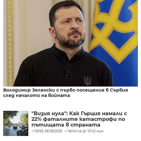
Володимир Зеленски с първо посещение в Сърбия
след началото на войната
"Визия нула": Как Гърция намали с
22% фаталните катастрофи по
пътищата в страната
09:59, 06.08.2026
Чете се за: 10:42 мин.