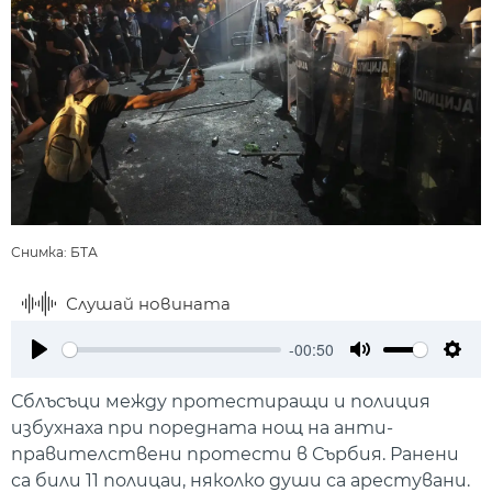
Снимка: БТА
Слушай новината
-00:50
Play
Mute
Setti
Сблъсъци между протестиращи и полиция
избухнаха при поредната нощ на анти-
правителствени протести в Сърбия. Ранени
са били 11 полицаи, няколко души са арестувани.