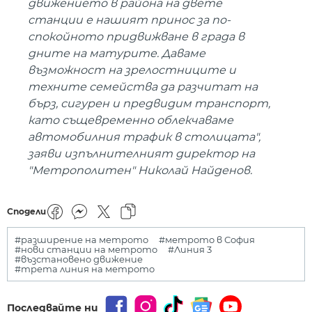
движението в района на двете
станции е нашият принос за по-
спокойното придвижване в града в
дните на матурите. Даваме
възможност на зрелостниците и
техните семейства да разчитат на
бърз, сигурен и предвидим транспорт,
като същевременно облекчаваме
автомобилния трафик в столицата",
заяви изпълнителният директор на
"Метрополитен" Николай Найденов.
Сподели
#разширение на метрото
#метрото в София
#нови станции на метрото
#Линия 3
#възстановено движение
#трета линия на метрото
Последвайте ни