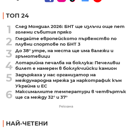
ТОП 24
1
След Мондиал 2026: БНТ ще излъчи още пет
големи събития пряко
2
Гледайте европейското първенство по
плувни спортове по БНТ 3
3
До 38° утре, на места ще има валежи и
гръмотевици
4
Лотарийна печалба на боклука: Печеливш
билет е намерен в боклукчийски камион
5
Задържаха у нас организатор на
международна мрежа за наркотрафик към
Украйна и ЕС
6
Максималните температури в четвъртък
ще са между 32° и 37°
Реклама
НАЙ-ЧЕТЕНИ