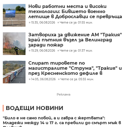
Нови работни места и високи
технологии: Бившето военно
летище в Доброславци се превръща
в голям космически център
15:35, 06.08.2026
Чете се за: 01:55 мин.
Затвориха за движение АМ "Тракия"
край пътния възел за Велинград
заради пожар
15:29, 06.08.2026
Чете се за: 01:37 мин.
Спират тировете по
магистралите "Струма", "Тракия" и
през Кресненското дефиле в
пиковите часове в петък и неделя
14:05, 06.08.2026
Чете се за: 05:55 мин.
Реклама
ВОДЕЩИ НОВИНИ
"Било е не само побой, а и гавра с жертвата":
Младежи между 14 и 17 г. са пребили до смърт мъж в