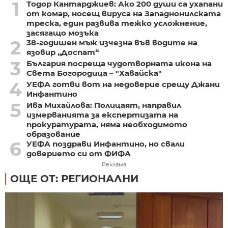
1
Тодор Кантарджиев: Ако 200 души са ухапани
от комар, носещ вируса на Западнонилската
треска, един развива тежко усложнение,
засягащо мозъка
2
38-годишен мъж изчезна във водите на
язовир „Доспат“
3
България посреща чудотворната икона на
Света Богородица – "Хавайска"
4
УЕФА готви вот на недоверие срещу Джани
Инфантино
5
Ива Михайлова: Полицаят, направил
измерванията за експертизата на
прокуратурата, няма необходимото
образование
6
УЕФА поздрави Инфантино, но свали
доверието си от ФИФА
Реклама
ОЩЕ ОТ: РЕГИОНАЛНИ