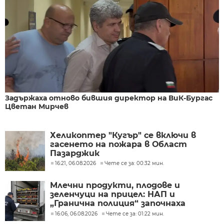
Задържаха отново бившия директор на ВиК-Бургас
Цветан Мирчев
Хеликоптер "Кугър" се включи в
гасенето на пожара в Област
Пазарджик
16:21, 06.08.2026
Чете се за: 00:32 мин.
Млечни продукти, плодове и
зеленчуци на прицел: НАП и
„Гранична полиция“ започнаха
проверки по границите с Румъния и
16:06, 06.08.2026
Чете се за: 01:22 мин.
Гърция