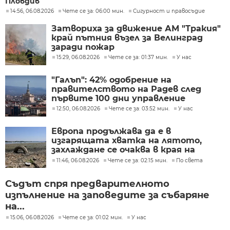
Пловдив
14:56, 06.08.2026
Чете се за: 06:00 мин.
Сигурност и правосъдие
Затвориха за движение АМ "Тракия"
край пътния възел за Велинград
заради пожар
15:29, 06.08.2026
Чете се за: 01:37 мин.
У нас
"Галъп": 42% одобрение на
правителството на Радев след
първите 100 дни управление
12:50, 06.08.2026
Чете се за: 03:52 мин.
У нас
Европа продължава да е в
изгарящата хватка на лятото,
захлаждане се очаква в края на
седмицата
11:46, 06.08.2026
Чете се за: 02:15 мин.
По света
Съдът спря предварителното
изпълнение на заповедите за събаряне
на...
15:06, 06.08.2026
Чете се за: 01:02 мин.
У нас