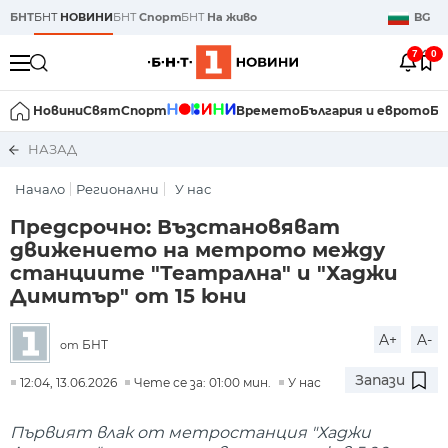
БНТ
БНТ
НОВИНИ
БНТ
Спорт
БНТ
На живо
BG
7
0
Новини
Свят
Спорт
Времето
България и еврото
Би
НАЗАД
Начало
Регионални
У нас
Предсрочно: Възстановяват
движението на метрото между
станциите "Театрална" и "Хаджи
Димитър" от 15 юни
A+
A-
БНТ
от
Запази
12:04, 13.06.2026
Чете се за: 01:00 мин.
У нас
Първият влак от метростанция "Хаджи