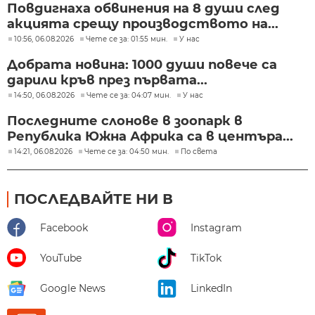
Повдигнаха обвинения на 8 души след
акцията срещу производството на...
10:56, 06.08.2026
Чете се за: 01:55 мин.
У нас
Добрата новина: 1000 души повече са
дарили кръв през първата...
14:50, 06.08.2026
Чете се за: 04:07 мин.
У нас
Последните слонове в зоопарк в
Република Южна Африка са в центъра...
14:21, 06.08.2026
Чете се за: 04:50 мин.
По света
ПОСЛЕДВАЙТЕ НИ В
Facebook
Instagram
YouTube
TikTok
Google News
LinkedIn