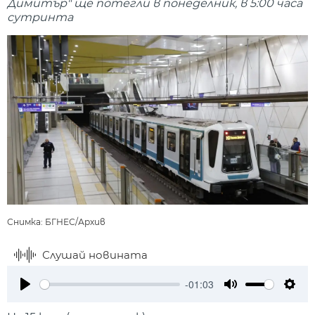
Димитър" ще потегли в понеделник, в 5:00 часа
сутринта
Снимка: БГНЕС/Архив
Слушай новината
-01:03
Play
Mute
Setti