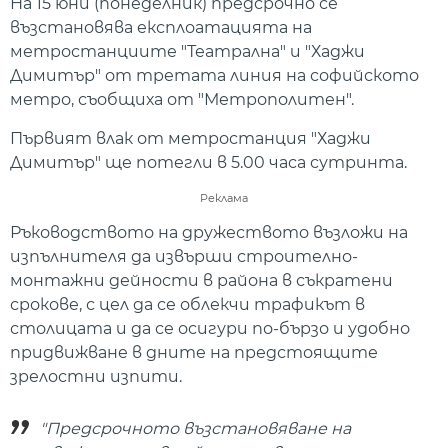
На 15 юни (понеделник) предсрочно се
възстановява експлоатацията на
метростанциите "Театрална" и "Хаджи
Димитър" от третата линия на софийското
метро, съобщиха от "Метрополитен".
Първият влак от метростанция "Хаджи
Димитър" ще потегли в 5.00 часа сутринта.
Реклама
Ръководството на дружеството възложи на
изпълнителя да извърши строително-
монтажни дейности в района в съкратени
срокове, с цел да се облекчи трафикът в
столицата и да се осигури по-бързо и удобно
придвижване в дните на предстоящите
зрелостни изпити.
"Предсрочното възстановяване на