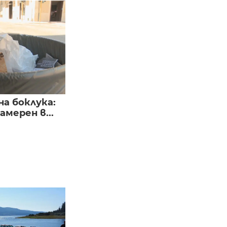
а боклука:
мерен в...