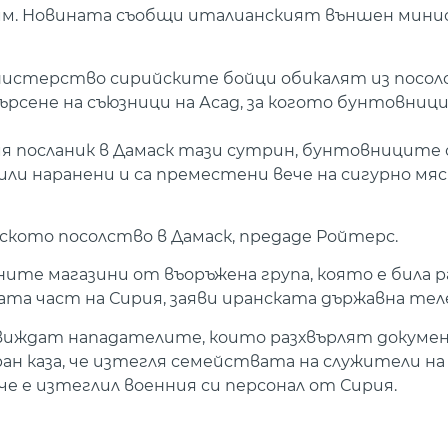
едим. Новината съобщи италианският външен мин
истерство сирийските бойци обикалят из посол
сене на съюзници на Асад, за когото бунтовницит
ия посланик в Дамаск тази сутрин, бунтовниците 
ли наранени и са преместени вече на сигурно мяс
ското посолство в Дамаск, предаде Ройтерс.
ните магазини от въоръжена група, която е била 
та част на Сирия, заяви иранската държавна тел
се виждат нападателите, които разхвърлят докуме
ан каза, че изтегля семействата на служители н
 че е изтеглил военния си персонал от Сирия.