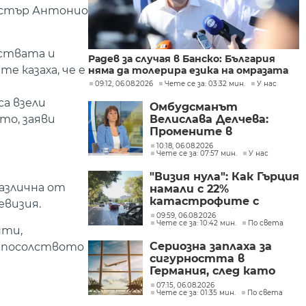
истър Антонио
ствата и
Радев за случая в Банско: България
е казаха, че е
няма да толерира езика на омразата
09:12, 06.08.2026
Чете се за: 03:32 мин.
У нас
са взели
Омбудсманът
то, заяви
Велислава Делчева:
Промените в
трудовото
10:18, 06.08.2026
Чете се за: 07:57 мин.
У нас
законодателство не
могат да се правят
"Визия нула": Как Гърция
през бюджета
различна от
намали с 22%
катастрофите с
евизия.
фатален край по
09:59, 06.08.2026
Чете се за: 10:42 мин.
По света
пътищата в страната
нти,
Сериозна заплаха за
а посолството
сигурността в
Германия, след като
дрон беше намерен на
07:15, 06.08.2026
Чете се за: 01:35 мин.
По света
летището в Лайпциг