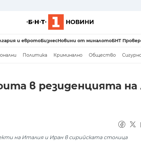
лгария и еврото
Бизнес
Новини от миналото
БНТ Провер
онални
Политика
Криминално
Общество
Сигурн
фита в резиденцията на 
екти на Италия и Иран в сирийската столица