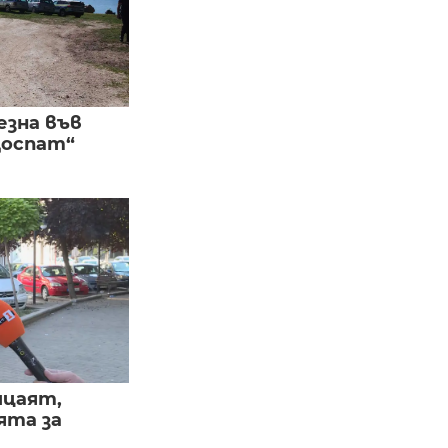
езна във
Доспат“
ицаят,
ята за