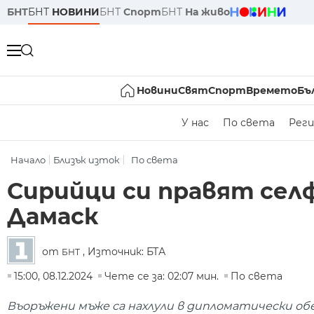
БНТ
БНТ
НОВИНИ
БНТ
Спорт
БНТ
На живо
Новини
Свят
Спорт
Времето
Бъ
У нас
По света
Реги
Начало
Близък изток
По света
Сирийци си правят сел
Дамаск
от
, Източник: БТА
БНТ
15:00, 08.12.2024
Чете се за: 02:07 мин.
По света
Въоръжени мъже са нахлули в дипломатически об