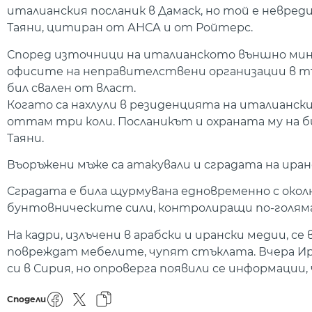
италианския посланик в Дамаск, но той е невр
Таяни, цитиран от АНСА и от Ройтерс.
Според източници на италианското външно мин
офисите на неправителствени организации в тър
бил свален от власт.
Когато са нахлули в резиденцията на италианск
оттам три коли. Посланикът и охраната му на би
Таяни.
Въоръжени мъже са атакували и сградата на иран
Сградата е била щурмувана едновременно с окол
бунтовническите сили, контролиращи по-голяма
На кадри, излъчени в арабски и ирански медии, 
повреждат мебелите, чупят стъклата. Вчера Ир
си в Сирия, но опроверга появили се информации,
Сподели