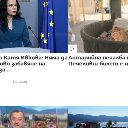
 Катя Ивкова: Няма да
Лотарийна печалба н
ово забавяне на
Печеливш билет е на
а...
Реклама