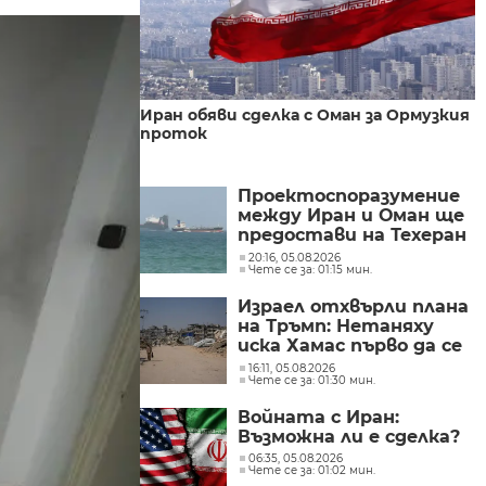
Иран обяви сделка с Оман за Ормузкия
проток
Проектоспоразумение
между Иран и Оман ще
предостави на Техеран
контрола над кораби,
20:16, 05.08.2026
Чете се за: 01:15 мин.
влизащи в Персийския
залив?
Израел отхвърли плана
на Тръмп: Нетаняху
иска Хамас първо да се
разоръжи
16:11, 05.08.2026
Чете се за: 01:30 мин.
Войната с Иран:
Възможна ли е сделка?
06:35, 05.08.2026
Чете се за: 01:02 мин.