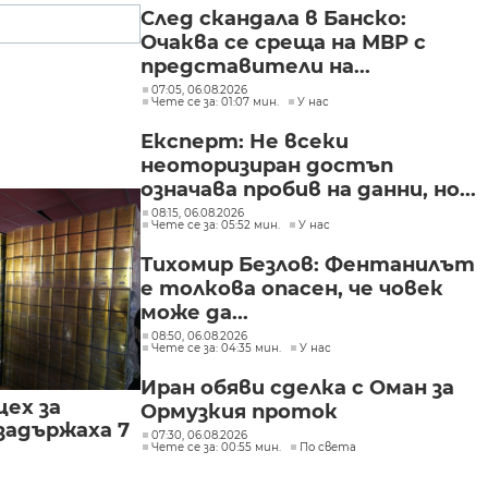
След скандала в Банско:
Очаква се среща на МВР с
представители на...
07:05, 06.08.2026
Чете се за: 01:07 мин.
У нас
Експерт: Не всеки
неоторизиран достъп
означава пробив на данни, но...
08:15, 06.08.2026
Чете се за: 05:52 мин.
У нас
Тихомир Безлов: Фентанилът
е толкова опасен, че човек
може да...
08:50, 06.08.2026
Чете се за: 04:35 мин.
У нас
Иран обяви сделка с Оман за
цех за
Ормузкия проток
задържаха 7
07:30, 06.08.2026
Чете се за: 00:55 мин.
По света