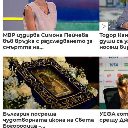
МВР издирва Симона Пейчева
Тодор Ка
във връзка с разследването за
души са у
смъртта на...
носещ вир
България посреща
УЕФА гот
чудотворната икона на Света
срещу Дж
Богородица –...