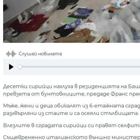
Слушай новината
Play
Десетки сирийци нахлуха в резиденцията на Баш
превзета от бунтовниците, предаде Франс прес
Мъже, жени и деца обикалят из 6-етажната сград
разхвърляни из стаите и са осеяли стълбищата. 
Влезлите в сградата сирийци си правят селфита
Същевременно италианското външно министерст