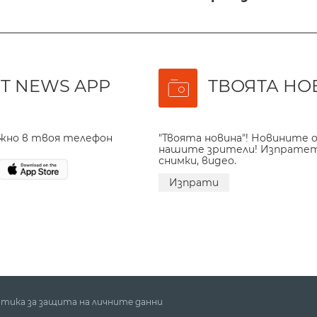
T NEWS APP
ТВОЯТА НО
ажно в твоя телефон
"Твоята новина"! Новините о
нашите зрители! Изпрате
снимки, видео.
Изпрати
тика за защита на личните данни