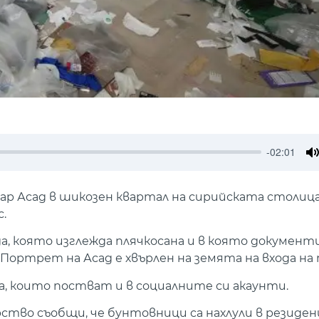
-02:01
M
ар Асад в шикозен квартал на сирийската столица
.
а, която изглежда плячкосана и в която документи
Портрет на Асад е хвърлен на земята на входа на
, които постват и в социалните си акаунти.
во съобщи, че бунтовници са нахлули в резиден