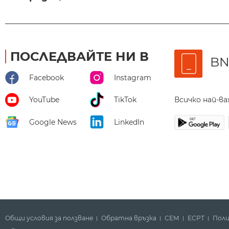
ПОСЛЕДВАЙТЕ НИ В
BN
Facebook
Instagram
Всичко най-в
YouTube
TikTok
Google News
LinkedIn
Общи условия за ползване
Обратна връзка
СЕМ
ECPT
Поли