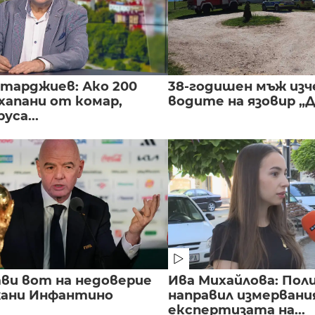
нтарджиев: Ако 200
38-годишен мъж изч
хапани от комар,
водите на язовир „
уса...
ви вот на недоверие
Ива Михайлова: Пол
ани Инфантино
направил измервани
експертизата на...