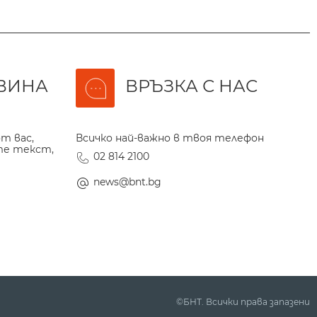
ВИНА
ВРЪЗКА С НАС
т вас,
Всичко най-важно в твоя телефон
те текст,
02 814 2100
news@bnt.bg
©БНТ. Всички права запазени