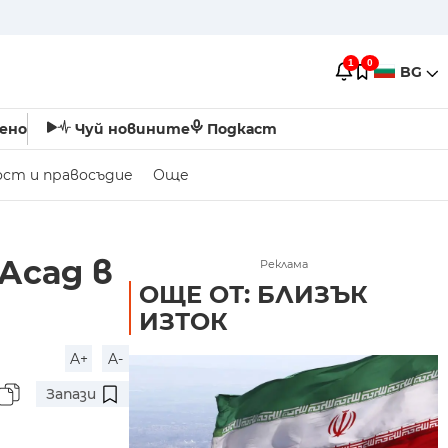
1
0
BG
ено
Чуй новините
Подкаст
ост и правосъдие
Още
Асад в
Реклама
ОЩЕ ОТ: БЛИЗЪК
ИЗТОК
A+
A-
Запази