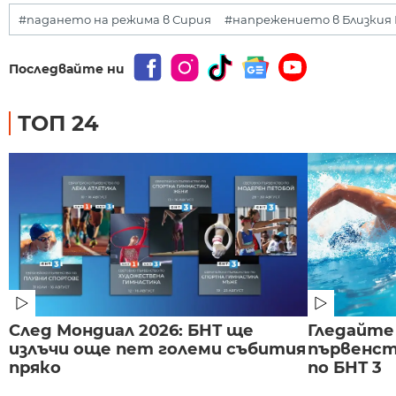
#падането на режима в Сирия
#напрежението в Близкия
Последвайте ни
ТОП 24
След Мондиал 2026: БНТ ще
Гледайте
излъчи още пет големи събития
първенст
пряко
по БНТ 3