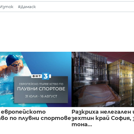
 Изток
#Дамаск
 европейското
Разкриха нелегален 
во по плувни спортове
зехтин край София, 
тона...