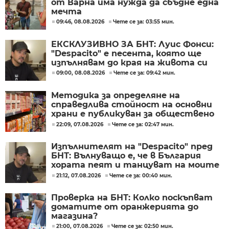
от Варна има нужда да сбъдне една
мечта
09:46, 08.08.2026
Чете се за: 03:55 мин.
ЕКСКЛУЗИВНО ЗА БНТ: Луис Фонси:
"Despacito" е песента, която ще
изпълнявам до края на живота си
09:00, 08.08.2026
Чете се за: 09:42 мин.
Методика за определяне на
справедлива стойност на основни
храни е публикуван за обществено
обсъждане
22:09, 07.08.2026
Чете се за: 02:47 мин.
Изпълнителят на "Despacito" пред
БНТ: Вълнуващо е, че в България
хората пеят и танцуват на моите
песни
21:12, 07.08.2026
Чете се за: 00:40 мин.
Проверка на БНТ: Колко поскъпват
доматите от оранжерията до
магазина?
21:00, 07.08.2026
Чете се за: 02:50 мин.