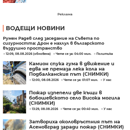
Реклама
ВОДЕЩИ НОВИНИ
Румен Радев след заседание на Съвета по
сигурността: Дрон е нахлул в българското
въздушно пространство
12:09, 08.08.2026 (обновена)
Чете се за: 04:00 мин.
Политика
Камион спука гума в движение и
едва не премаза лека кола на
Подбалканския път (СНИМКИ)
12:00, 08.08.2026
Чете се за: 01:07 мин.
У нас
Пожар изпепели две къщи в
бобошевското село Висока могила
(СНИМКИ)
13:29, 08.08.2026
Чете се за: 00:40 мин.
У нас
Затвориха околовръстния път на
Асеновград заради пожар (СНИМКИ)