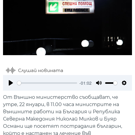
Слушай новината
-01:02
Play
Mute
Setti
От Външно министерство съобщават, че
утре, 22 януари, в 11.00 часа министрите на
външните работи на България и Република
Северна Македония Николай Милков и Буяр
Османи ще посетят пострадалия българин,
който е настанен за лечение във