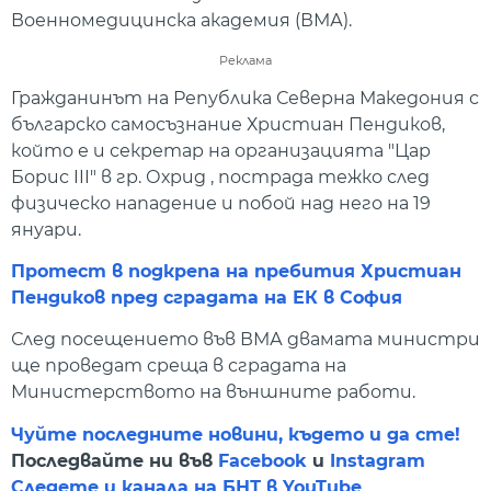
Военномедицинска академия (ВМА).
Реклама
Гражданинът на Република Северна Македония с
българско самосъзнание Христиан Пендиков,
който е и секретар на организацията "Цар
Борис III" в гр. Охрид , пострада тежко след
физическо нападение и побой над него на 19
януари.
Протест в подкрепа на пребития Христиан
Пендиков пред сградата на ЕК в София
След посещението във ВМА двамата министри
ще проведат среща в сградата на
Министерството на външните работи.
Чуйте последните новини, където и да сте!
Последвайте ни във
Facebook
и
Instagram
Следете и канала на БНТ в YouTube