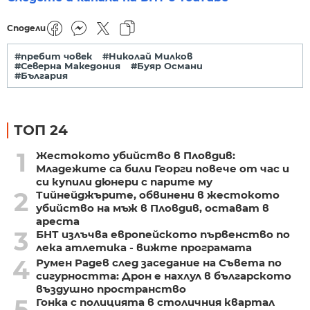
Сподели
#пребит човек
#Николай Милков
#Северна Македония
#Буяр Османи
#България
ТОП 24
1
Жестокото убийство в Пловдив:
Младежите са били Георги повече от час и
си купили дюнери с парите му
2
Тийнейджърите, обвинени в жестокото
убийство на мъж в Пловдив, остават в
ареста
3
БНТ излъчва европейското първенство по
лека атлетика - вижте програмата
4
Румен Радев след заседание на Съвета по
сигурността: Дрон е нахлул в българското
въздушно пространство
5
Гонка с полицията в столичния квартал