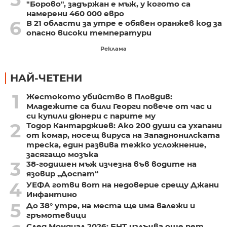
"Борово", задържан е мъж, у когото са
намерени 460 000 евро
6
В 21 области за утре е обявен оранжев код за
опасно високи температури
Реклама
НАЙ-ЧЕТЕНИ
1
Жестокото убийство в Пловдив:
Младежите са били Георги повече от час и
си купили дюнери с парите му
2
Тодор Кантарджиев: Ако 200 души са ухапани
от комар, носещ вируса на Западнонилската
треска, един развива тежко усложнение,
засягащо мозъка
3
38-годишен мъж изчезна във водите на
язовир „Доспат“
4
УЕФА готви вот на недоверие срещу Джани
Инфантино
5
До 38° утре, на места ще има валежи и
гръмотевици
След Мондиал 2026: БНТ излъчва още пет