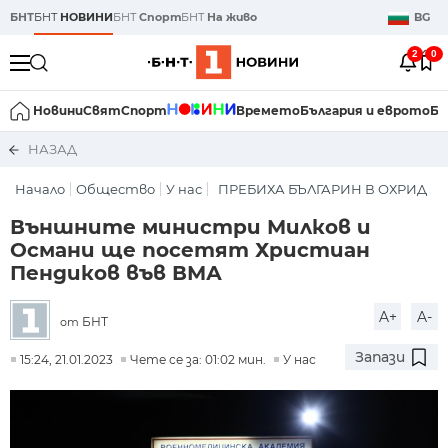
БНТ
БНТ
НОВИНИ
БНТ
Спорт
БНТ
На живо
BG
2
0
Новини
Свят
Спорт
Времето
България и еврото
Би
НАЗАД
Начало
Общество
У нас
ПРЕБИХА БЪЛГАРИН В ОХРИД
Външните министри Милков и
Османи ще посетят Христиан
Пендиков във ВМА
A+
A-
БНТ
от
Запази
15:24, 21.01.2023
Чете се за: 01:02 мин.
У нас