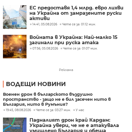
ЕС предоставя 1,4 млрд. евро лихви
на Украйна от замразените руски
активи
14:41, 05.08.2026
Чете се за: 01:12 мин.
Войната в Украйна: Най-малко 15
загинали при руска атака
07:56, 05.08.2026
Чете се за: 01:07 мин.
Реклама
ВОДЕЩИ НОВИНИ
Военен дрон в българското въздушно
пространство - защо не е бил засечен нито в
България, нито в Румъния?
19:45, 08.08.2026
Чете се за: 03:27 мин.
У нас
Падналият дрон край Кардам:
Украйна увери, че не е атакувала
умишлено България и обеща