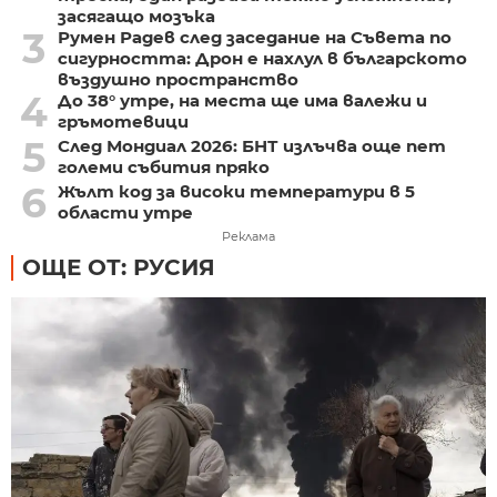
засягащо мозъка
3
Румен Радев след заседание на Съвета по
сигурността: Дрон е нахлул в българското
въздушно пространство
4
До 38° утре, на места ще има валежи и
гръмотевици
5
След Мондиал 2026: БНТ излъчва още пет
големи събития пряко
6
Жълт код за високи температури в 5
области утре
Реклама
ОЩЕ ОТ: РУСИЯ