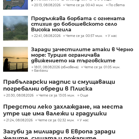
разследване
20:13, 08.08.2026
Чете се за: 00:40 мин.
По света
Продължава борбата с огнената
стихия до бобошевското село
Висока могила
22:41, 08.08.2026
Чете се за: 00:57 мин.
У нас
Заради зачестилите атаки в Черно
море: Турция ограничава
движението на търговските
кораби
18:01, 08.08.2026 (обновена)
Чете се за: 01:05 мин.
Балкани
Прабългарски надпис и смущаващи
погребални обреди в Плиска
20:30, 08.08.2026
Чете се за: 13:05 мин.
Още
Предстои леко захлаждане, на места
утре ще има валежи и градушки
21:24, 08.08.2026
Чете се за: 02:32 мин.
У нас
Загуби за милиарди в Европа заради
жегите, сушата и пожарите