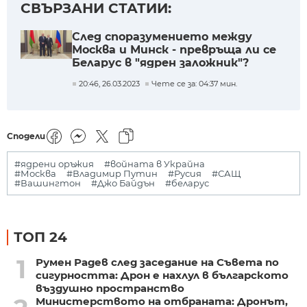
СВЪРЗАНИ СТАТИИ:
След споразумението между
Москва и Минск - превръща ли се
Беларус в "ядрен заложник"?
20:46, 26.03.2023
Чете се за: 04:37 мин.
Сподели
#ядрени оръжия
#войната в Украйна
#Москва
#Владимир Путин
#Русия
#САЩ
#Вашингтон
#Джо Байдън
#беларус
ТОП 24
1
Румен Радев след заседание на Съвета по
сигурността: Дрон е нахлул в българското
въздушно пространство
Министерството на отбраната: Дронът,