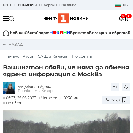
БНТ
БНТ
НОВИНИ
БНТ
Спорт
БНТ
На живо
BG
0
0
Новини
Свят
Спорт
Времето
България и еврото
Би
НАЗАД
Начало
Русия
САЩ и Канада
По света
Вашингтон обяви, че няма да обменя
ядрена информация с Москва
Джанан Дурал
A+
A-
от
Всичко от автора
06:33, 29.03.2023
Чете се за: 01:30 мин.
Запази
По света