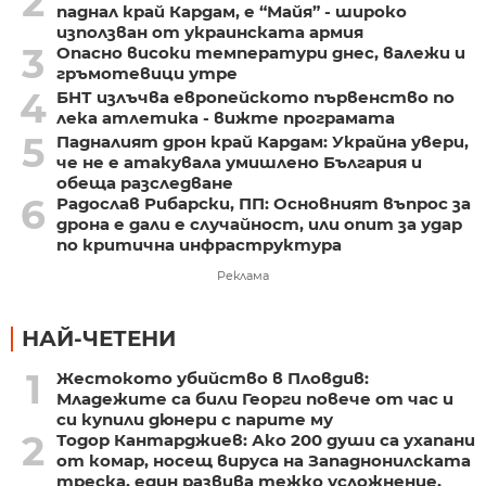
2
паднал край Кардам, е “Майя” - широко
използван от украинската армия
3
Опасно високи температури днес, валежи и
гръмотевици утре
4
БНТ излъчва европейското първенство по
лека атлетика - вижте програмата
5
Падналият дрон край Кардам: Украйна увери,
че не е атакувала умишлено България и
обеща разследване
6
Радослав Рибарски, ПП: Основният въпрос за
дрона е дали е случайност, или опит за удар
по критична инфраструктура
Реклама
НАЙ-ЧЕТЕНИ
1
Жестокото убийство в Пловдив:
Младежите са били Георги повече от час и
си купили дюнери с парите му
2
Тодор Кантарджиев: Ако 200 души са ухапани
от комар, носещ вируса на Западнонилската
треска, един развива тежко усложнение,