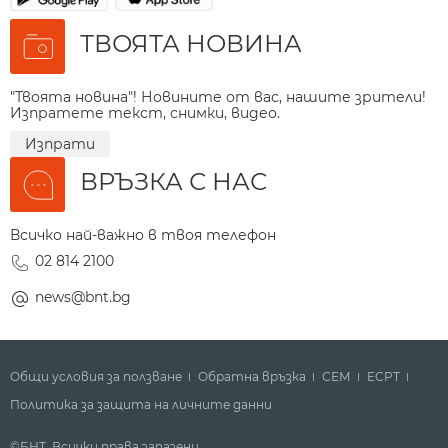
ТВОЯТА НОВИНА
"Твоята новина"! Новините от вас, нашите зрители!
Изпратете текст, снимки, видео.
Изпрати
ВРЪЗКА С НАС
Всичко най-важно в твоя телефон
02 814 2100
news@bnt.bg
Общи условия за ползване
Обратна връзка
СЕМ
ECPT
Политика за защита на личните данни
©БНТ. Всички права запазени