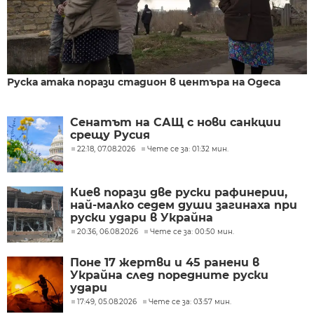
Руска атака порази стадион в центъра на Одеса
Сенатът на САЩ с нови санкции
срещу Русия
22:18, 07.08.2026
Чете се за: 01:32 мин.
Киев порази две руски рафинерии,
най-малко седем души загинаха при
руски удари в Украйна
20:36, 06.08.2026
Чете се за: 00:50 мин.
Поне 17 жертви и 45 ранени в
Украйна след поредните руски
удари
17:49, 05.08.2026
Чете се за: 03:57 мин.