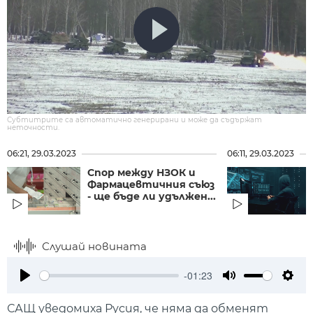
Субтитрите са автоматично генерирани и може да съдържат
неточности.
06:21, 29.03.2023
06:11, 29.03.2023
Спор между НЗОК и
Фармацевтичния съюз
- ще бъде ли удължен...
Слушай новината
-01:23
Play
Mute
Setti
САЩ уведомиха Русия, че няма да обменят