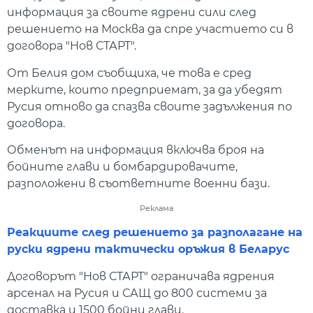
информация за своите ядрени сили след
решението на Москва да спре участието си в
договора "Нов СТАРТ".
От Белия дом съобщиха, че това е сред
мерките, които предприемат, за да убедят
Русия отново да спазва своите задължения по
договора.
Обменът на информация включва броя на
бойните глави и бомбардировачите,
разположени в съответните военни бази.
Реклама
Реакциите след решението за разполагане на
руски ядрени тактически оръжия в Беларус
Договорът "Нов СТАРТ" ограничава ядрения
арсенал на Русия и САЩ до 800 системи за
доставка и 1500 бойни глави.