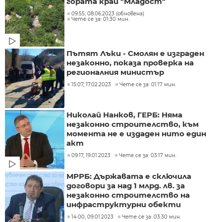
гората край "Младост"
09:55, 08.06.2023 (обновена)
Чете се за: 01:30 мин.
Пътят Лъки - Смолян е изграден
незаконно, показа проверка на
регионалния министър
15:07, 17.02.2023
Чете се за: 01:17 мин.
Николай Нанков, ГЕРБ: Няма
незаконно строителство, към
момента не е издаден нито един
акт
09:17, 19.01.2023
Чете се за: 03:17 мин.
МРРБ: Държавата е сключила
договори за над 1 млрд. лв. за
незаконно строителство на
инфраструктурни обекти
14:00, 09.01.2023
Чете се за: 03:30 мин.