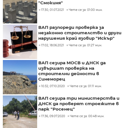
"Смокиня"
17:30, 01.07.2021
Чете се за: 01:00 мин.
ВАП разпореди проверка за
незаконно строителство и други
нарушения край язовир "Искър"
17:02, 18.06.2021
Чете се за: 01:27 мин.
ВАП сезира МОСВ и ДНСК да
извършат проверка на
строителни дейности в
Синеморец
10:32, 07.10.2020
Чете се за: 01:11 мин.
ВАП сезира три министерства и
ДНСК да проверят строежите в
парк "Росенец"
17:36, 09.07.2020
Чете се за: 00:48 мин.