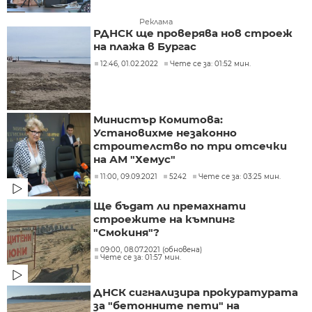
Реклама
РДНСК ще проверява нов строеж
на плажа в Бургас
12:46, 01.02.2022
Чете се за: 01:52 мин.
Министър Комитова:
Установихме незаконно
строителство по три отсечки
на АМ "Хемус"
11:00, 09.09.2021
5242
Чете се за: 03:25 мин.
Ще бъдат ли премахнати
строежите на къмпинг
"Смокиня"?
09:00, 08.07.2021 (обновена)
Чете се за: 01:57 мин.
ДНСК сигнализира прокуратурата
за "бетонните пети" на