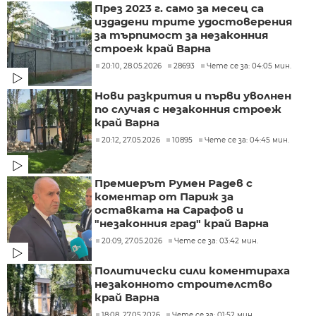
През 2023 г. само за месец са
издадени трите удостоверения
за търпимост за незаконния
строеж край Варна
20:10, 28.05.2026
28693
Чете се за: 04:05 мин.
Нови разкрития и първи уволнен
по случая с незаконния строеж
край Варна
20:12, 27.05.2026
10895
Чете се за: 04:45 мин.
Премиерът Румен Радев с
коментар от Париж за
оставката на Сарафов и
"незаконния град" край Варна
20:09, 27.05.2026
Чете се за: 03:42 мин.
Политически сили коментираха
незаконното строителство
край Варна
18:08, 27.05.2026
Чете се за: 01:52 мин.