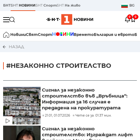
БНТ
БНТ
НОВИНИ
БНТ
Спорт
БНТ
На живо
BG
0
0
Новини
Свят
Спорт
Времето
България и еврото
Би
НАЗАД
#НЕЗАКОННО СТРОИТЕЛСТВО
Сигнал за незаконно
строителство във „Връбница“:
Информация за 16 случая е
предадена на прокуратурата
21:01, 01.07.2026
Чете се за: 01:37 мин.
Сигнал за незаконно
строителство: Изграждат лифт