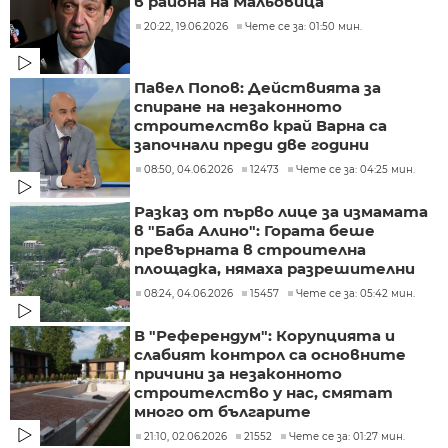
в района на Мальовица
20:22, 19.06.2026
Чете се за: 01:50 мин.
Павел Попов: Действията за
спиране на незаконното
строителство край Варна са
започнали преди две години
08:50, 04.06.2026
12473
Чете се за: 04:25 мин.
Разказ от първо лице за измамата
в "Баба Алино": Гората беше
превърната в строителна
площадка, нямаха разрешителни
08:24, 04.06.2026
15457
Чете се за: 05:42 мин.
В "Референдум": Корупцията и
слабият контрол са основните
причини за незаконното
строителство у нас, смятат
много от българите
21:10, 02.06.2026
21552
Чете се за: 01:27 мин.