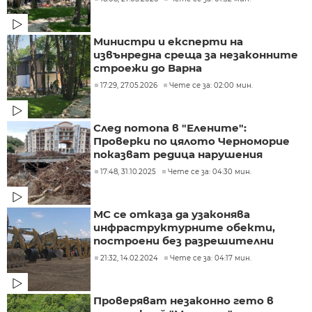
Министри и експерти на
извънредна среща за незаконните
строежи до Варна
17:29, 27.05.2026
Чете се за: 02:00 мин.
След потопа в "Елените":
Проверки по цялото Черноморие
показват редица нарушения
17:48, 31.10.2025
Чете се за: 04:30 мин.
МС се отказа да узаконява
инфраструктурните обекти,
построени без разрешителни
21:32, 14.02.2024
Чете се за: 04:17 мин.
Проверяват незаконно гето в