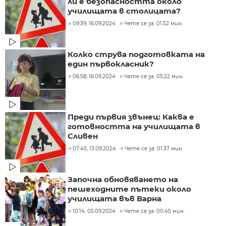
ли е безопасността около
училищата в столицата?
09:39, 16.09.2024
Чете се за: 01:52 мин.
Колко струва подготовката на
един първокласник?
06:58, 16.09.2024
Чете се за: 05:22 мин.
Преди първия звънец: Каква е
готовността на училищата в
Сливен
07:45, 13.09.2024
Чете се за: 01:37 мин.
Започна обновяването на
пешеходните пътеки около
училищата във Варна
10:14, 05.09.2024
Чете се за: 00:45 мин.