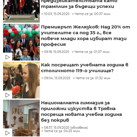
предизвикателствата като
трамплин за бъдещи успехи
10:03, 15.09.2025
Чете се за: 00:37 мин.
Премиерът Желязков: Над 20% от
учителите са под 35 г., все
повече млади хора избират тази
професия
09:18, 15.09.2025
Чете се за: 01:07 мин.
Как посрещат учебната година в
столичното 119-о училище?
09:04, 15.09.2025
Чете се за: 01:32 мин.
Националната гимназия за
приложни изкуства в Трявна
посреща новата учебна година
без покрив
08:37, 15.09.2025 (обновена)
Чете се за: 04:25 мин.