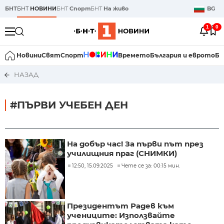
БНТ
БНТ
НОВИНИ
БНТ
Спорт
БНТ
На живо
BG
1
0
Новини
Свят
Спорт
Времето
България и еврото
Би
НАЗАД
#ПЪРВИ УЧЕБЕН ДЕН
На добър час! За първи път през
училищния праг (СНИМКИ)
12:50, 15.09.2025
Чете се за: 00:15 мин.
Президентът Радев към
учениците: Използвайте