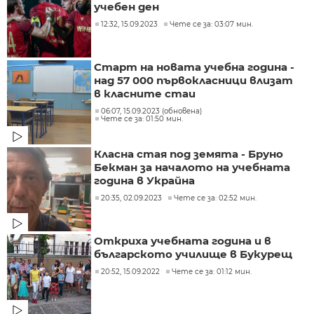
учебен ден
12:32, 15.09.2023
Чете се за: 03:07 мин.
Старт на новата учебна година -
над 57 000 първокласници влизат
в класните стаи
06:07, 15.09.2023 (обновена)
Чете се за: 01:50 мин.
Класна стая под земята - Бруно
Бекман за началото на учебната
година в Украйна
20:35, 02.09.2023
Чете се за: 02:52 мин.
Откриха учебната година и в
българското училище в Букурещ
20:52, 15.09.2022
Чете се за: 01:12 мин.