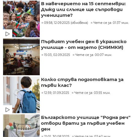
В навечерието на 15 септември:
Дъжд или слънце ще съпроводи
учениците?
09:58, 12.09.2025 (обновена)
Чете се за: 01:37 мин.
Първият учебен ден в украинско
училище - от мазето (СНИМКИ)
15:03, 02.09.2025
Чете се за: 00:07 мин.
Колко струва подготовката за
първи клас?
12:59, 01.09.2025
Чете се за: 03:55 мин.
Българското училище "Родна реч"
отвори врати за първия учебен
ден
21:01, 30.08.2025
Чете се за: 02:42 мин.