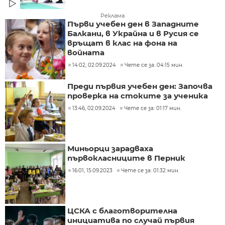
Реклама
Първи учебен ден в Западните
Балкани, в Украйна и в Русия се
връщат в клас на фона на
войната
14:02, 02.09.2024
Чете се за: 04:15 мин.
Преди първия учебен ден: Започва
проверка на стоките за ученика
13:46, 02.09.2024
Чете се за: 01:17 мин.
Миньорци зарадваха
първокласниците в Перник
16:01, 15.09.2023
Чете се за: 01:32 мин.
ЦСКА с благотворителна
инициатива по случай първия