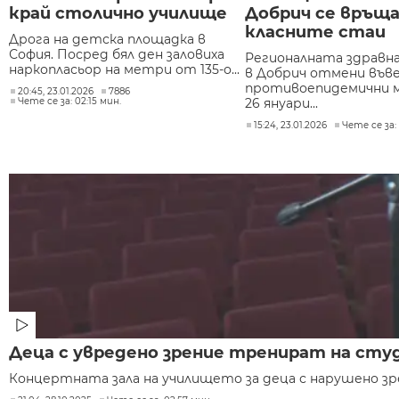
край столично училище
Добрич се връщ
класните стаи
Дрога на детска площадка в
София. Посред бял ден заловиха
Регионалната здравна
наркопласьор на метри от 135-о...
в Добрич отмени във
противоепидемични м
20:45, 23.01.2026
7886
Чете се за: 02:15 мин.
26 януари...
15:24, 23.01.2026
Чете се за: 
Деца с увредено зрение тренират на студ
Концертната зала на училището за деца с нарушено зр