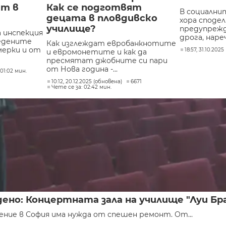
ат в
Как се подготвят
В социалн
децата в пловдивско
хора сподел
училище?
предупрежд
 инспекция
дрога, нареч
едените
Как изглеждат евробанкнотите
ерки и от
18:57, 31.10.2025
и евромонетите и как да
пресмятат джобните си пари
от Нова година -...
01:02 мин.
10:12, 20.12.2025 (обновена)
6671
Чете се за: 02:42 мин.
ено: Концертната зала на училище "Луи Б
ение в София има нужда от спешен ремонт. От...