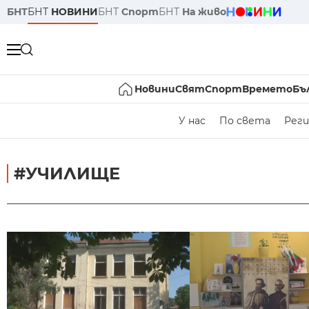
БНТ
БНТ
НОВИНИ
БНТ
Спорт
БНТ
На живо
Новини
Свят
Спорт
Времето
Бъ
У нас
По света
Реги
#УЧИЛИЩЕ