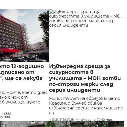
ото 12-годишно
Извънредна среща за
изписано от
сигурността в
", ще се лекува
училищата – МОН готви
по-строги мерки след
серия инциденти
то момче, което днес
ано с нож от
Министърът на образованието
 в училище, излезе
Красимир Вълчев свиква
извънредна среща с началниците
на...
6360
25 мин.
13:21, 21.10.2025
Чете се за: 00:42 мин.