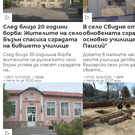
След близо 20 години
В село Свидня о
борба: Жителите на село
обновената сгра
Бъзън спасиха сградата
основно училищ
на бившето училище
Паисий"
След близо 20-годишна борба
Докато в малките на
жителите на русенското село
места училища затва
Бъзън успяха да спасят сградата
българско село успя да
на...
своето...
08:17, 12.07.2026
16266
07:02, 16.06.2026
8819
Чете се за: 03:20 мин.
Чете се за: 02:57 мин.