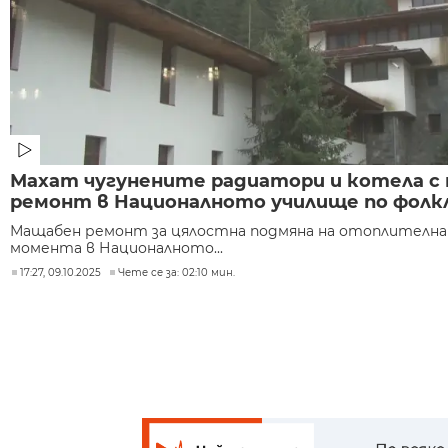
Махат чугунените радиатори и котела с
ремонт в Националното училище по фолкл
Мащабен ремонт за цялостна подмяна на отоплителн
момента в Националното...
17:27, 09.10.2025
Чете се за: 02:10 мин.