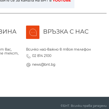
ВИНА
ВРЪЗКА С НАС
т вас,
Всичко най-важно в твоя телефон
те текст,
02 814 2100
news@bnt.bg
©БНТ. Всички права запазени