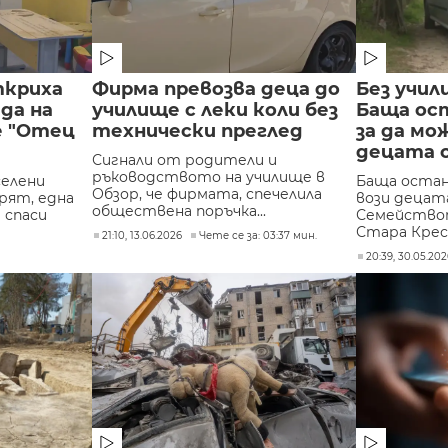
ткриха
Фирма превозва деца до
Без учил
да на
училище с леки коли без
Баща ост
е "Отец
технически преглед
за да мо
децата с
Сигнали от родители и
ръководството на училище в
селени
Баща остана
Обзор, че фирмата, спечелила
рят, една
вози децата
обществена поръчка...
 спаси
Семействот
Стара Кресна
21:10, 13.06.2026
Чете се за: 03:37 мин.
20:39, 30.05.20