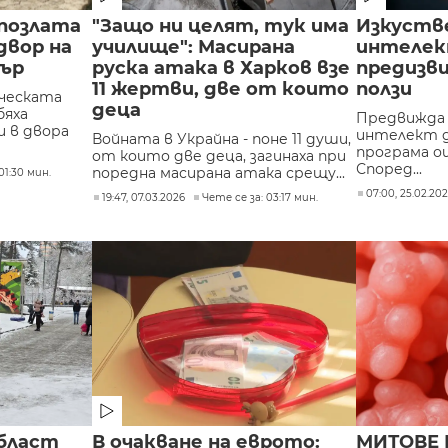
 позлата
"Защо ни целят, тук има
Изкуств
двор на
училище": Масирана
интелек
бър
руска атака в Харков взе
предизв
11 жертви, две от които
ползи
ческата
деца
 бяха
Предвижда 
 в двора
интелект д
Войната в Украйна - поне 11 души,
програма о
от които две деца, загинаха при
Според...
поредна масирана атака срещу...
01:30 мин.
07:00, 25.02.20
19:47, 07.03.2026
Чете се за: 03:17 мин.
бласт
В очакване на еврото:
МИТОВЕ 