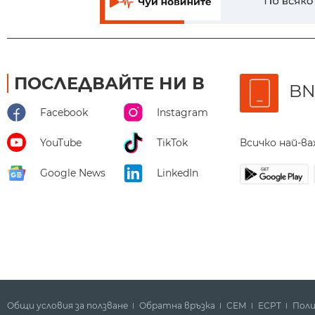
ПОСЛЕДВАЙТЕ НИ В
BN
Facebook
Instagram
Всичко най-в
YouTube
TikTok
Google News
LinkedIn
Общи условия за ползване
Обратна връзка
СЕМ
ECPT
Поли