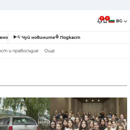
9
0
BG
ено
Чуй новините
Подкаст
ост и правосъдие
Още