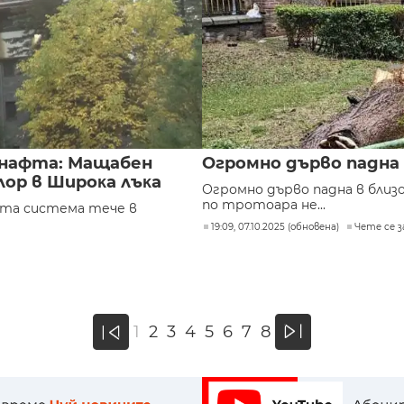
 нафта: Мащабен
Огромно дърво падна
ор в Шиpoĸa лъĸa
Огромно дърво падна в близ
по тротоара не...
ата система тече в
19:09, 07.10.2025 (обновена)
Чете се за
»
1
2
3
4
5
6
7
8
«