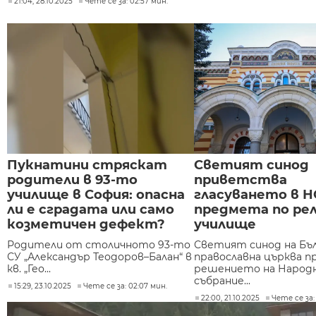
21:04, 28.10.2025
Чете се за: 02:57 мин.
Пукнатини стряскат
Светият синод
родители в 93-то
приветства
училище в София: опасна
гласуването в Н
ли е сградата или само
предмета по рел
козметичен дефект?
училище
Родители от столичното 93-то
Светият синод на Бъ
СУ „Александър Теодоров–Балан“ в
православна църква 
кв. „Гео...
решението на Народ
събрание...
15:29, 23.10.2025
Чете се за: 02:07 мин.
22:00, 21.10.2025
Чете се за: