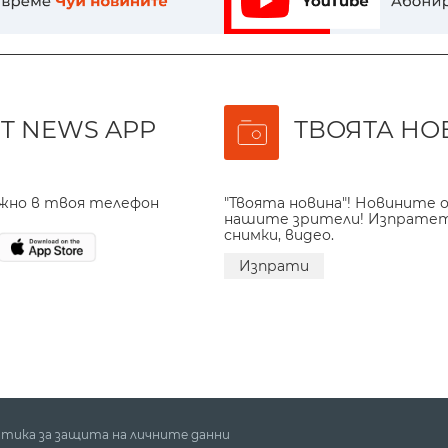
T NEWS APP
ТВОЯТА НО
ажно в твоя телефон
"Твоята новина"! Новините о
нашите зрители! Изпрате
снимки, видео.
Изпрати
тика за защита на личните данни