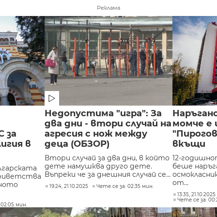
Реклама
Недопустима "игра": За
Наръган
два дни - втори случай на
момче е 
С за
агресия с нож между
"Пирогов
игия в
деца (ОБЗОР)
вкъщи
Втори случай за два дни, в който
12-годишно
дете намушква друго дете.
беше наръг
лгарската
Въпреки че за днешния случай се...
осмокласник
приветства
от...
ното
19:24, 21.10.2025
Чете се за: 02:35 мин.
13:35, 21.10.2025
Чете се за: 00:
 02:05 мин.