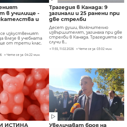
еният
Трагедия в Канада: 9
т в училище -
загинали и 25 ранени при
икателства и
две стрелби
Десет души, включително
извършителят, загинаха при две
се изкуственият
стрелби в Канада. Трагедията се
а влезе в учебната
случи в...
ще от трети клас.
11:55, 11.02.2026
Чете се за: 03:02 мин.
26
Чете се за: 04:22 мин.
И ИСТИНА
Увеличават броя на