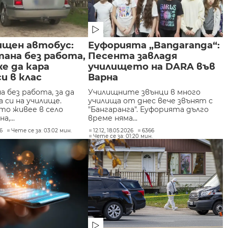
ищен автобус:
Еуфорията „Bangaranga“:
ана без работа,
Песента завладя
же да кара
училището на DARA във
и в клас
Варна
 без работа, за да
Училищните звънци в много
 си на училище.
училища от днес вече звънят с
о живее в село
"Бангаранга". Еуфорията дълго
,...
време няма...
26
Чете се за: 03:02 мин.
12:12, 18.05.2026
6366
Чете се за: 01:20 мин.