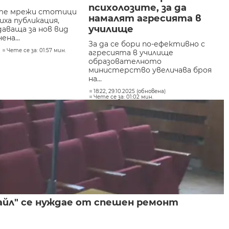
психолозите, за да
ите мрежи стотици
намалят агресията в
иха публикация,
училище
аваща за нов вид
ена...
За да се бори по-ефективно с
Чете се за: 01:57 мин.
агресията в училище
образователното
министерство увеличава броя
на...
18:22, 29.10.2025 (обновена)
Чете се за: 01:02 мин.
райл" се нуждае от спешен ремонт