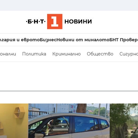
лгария и еврото
Бизнес
Новини от миналото
БНТ Провер
онални
Политика
Криминално
Общество
Сигурн