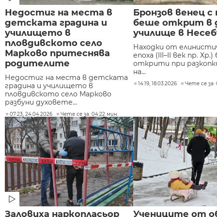
Недостиг на места в
Бронзов венец с
детската градина и
беше открит в 
училището в
училище в Несе
пловдивското село
Находки от елинисти
Марково притеснява
епоха (III–II век пр. Хр.)
родителите
открити при разкопки
на...
Недостиг на места в детската
14:19, 18.03.2026
Чете се за: 
градина и училището в
пловдивското село Марково
разбуни духовете...
07:23, 24.04.2026
Чете се за: 04:22 мин.
Заловиха наркопласьор
Учениците от о