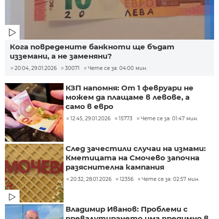
Кога повредените банкноти ще бъдат
изземани, а не заменяни?
20:04, 29.01.2026
30071
Чете се за: 04:00 мин.
КЗП напомня: От 1 февруари не
можем да плащаме в левове, а
само в евро
12:45, 29.01.2026
15773
Чете се за: 01:47 мин.
След зачестили случаи на измами:
Кметицата на Смочево започна
разяснителна кампания
20:32, 28.01.2026
12356
Чете се за: 02:57 мин.
Владимир Иванов: Проблеми с
превалутирането има предимно в