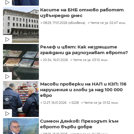
Касите на БНБ отново работят
извънредно днес
08:29, 17.01.2026 (обновена)
Чете се за: 02:47 мин.
Релеф и цвят: Как незрящите
граждани да разпознават еврото?
20:34, 16.01.2026
Чете се за: 03:10 мин.
Масови проверки на НАП и КЗП: 116
нарушения и глоби за над 100 000
евро
12:27, 16.01.2026
5228
Чете се за: 01:52 мин.
Симеон Дянков: Преходът към
еврото върви добре