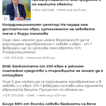
по-малките обекти
08:42, 28.01.2026
Чете се за: 04:07 мин.
Координационният център: На пазара има
достатъчно евро, изтеглянето на левовете
тече с бързи темпове
Още само няколко дни имаме възможност да се
разплащаме едновременно с левове и евро - от 1
февруари ще се използва само еврото. От
Координационния...
18:21, 27.01.2026
Чете се за: 05:00 мин.
БНБ: Банкнотата от 200 евро е законно
платежно средство и търговците не могат да я
отказват
Още 5 дни можем да се разплащаме едновременно и в
левове, и с евро. От 1 февруари остава само единната
европейска валута. Процесът по обмяна на...
12:37, 27.01.2026
23492
Чете се за: 02:57 мин.
Близо 68% от всички левови банкноти са вече