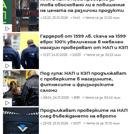
това обосновано ли е повишение
на цената на различни продукти
22:22, 25.01.2026
5441
Чете се за: 01:20 мин.
Гардероб от 1599 лв. скача на 1599
евро: 100% увеличение в мебелен
магазин проверяват от НАП и КЗП
12:37, 24.01.2026
20531
Чете се за: 02:22 мин.
Под лупа: НАП и КЗП продължават
с проверките в магазините,
фитнесите и фризьорските
салони
08:24, 24.01.2026
8181
Чете се за: 00:42 мин.
Продължават проверките на НАП
след въвеждането на еврото
23:09, 23.01.2026
5037
Чете се за: 01:10 мин.