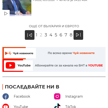
08:26, 16.01.2026
Чете се за: 04:20 мин.
ОЩЕ ОТ БЪЛГАРИЯ И ЕВРОТО
»
1
2
3
4
5
6
7
8
«
ПОСЛЕДВАЙТЕ НИ В
Facebook
Instagram
YouTube
TikTok