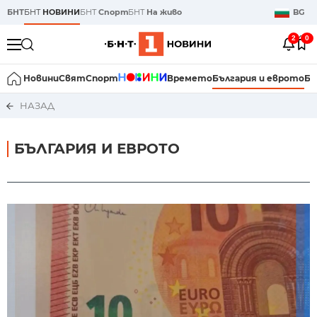
БНТ
БНТ
НОВИНИ
БНТ
Спорт
БНТ
На живо
BG
2
0
Новини
Свят
Спорт
Времето
България и еврото
Би
НАЗАД
БЪЛГАРИЯ И ЕВРОТО