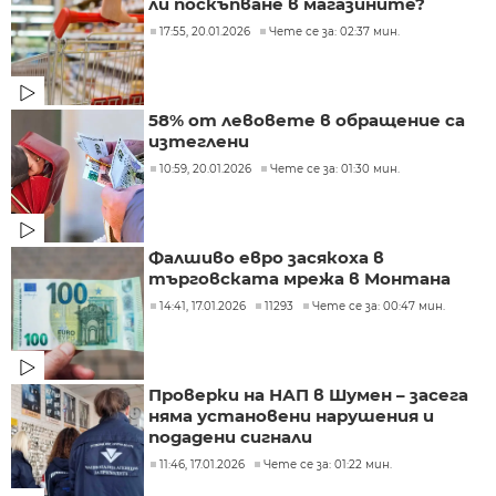
ли поскъпване в магазините?
17:55, 20.01.2026
Чете се за: 02:37 мин.
58% от левовете в обращение са
изтеглени
10:59, 20.01.2026
Чете се за: 01:30 мин.
Фалшиво евро засякоха в
търговската мрежа в Монтана
14:41, 17.01.2026
11293
Чете се за: 00:47 мин.
Проверки на НАП в Шумен – засега
няма установени нарушения и
подадени сигнали
11:46, 17.01.2026
Чете се за: 01:22 мин.