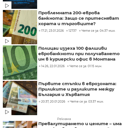
Проблемната 200-еврова
банкнота: Защо се притесняват
хората и търговците?
17:21, 23.01.2026
12737
Чете се за: 04:37 мин.
Полицаи иззеха 100 фалшиви
евробанкноти при получаването
им в куриерски офис в Монтана
14:26, 22.01.2026
Чете се за: 01:15 мин.
Първите стъпки в еврозоната:
Приликите и разликите между
България и Хърватия
20:37, 20.01.2026
Чете се за: 03:37 мин.
Реклама
Превалутирането и цените – има