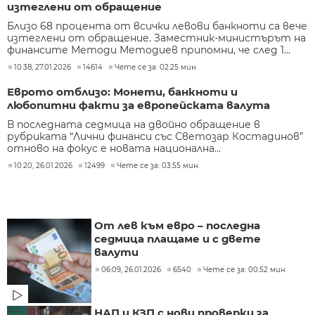
изтеглени от обращение
Близо 68 процента от всички левови банкноти са вече
изтеглени от обращение. Заместник-министърът на
финансите Методи Методиев припомни, че след 1...
10:38, 27.01.2026
14614
Чете се за: 02:25 мин.
Еврото отблизо: Монети, банкноти и
любопитни факти за европейската валута
В последната седмица на двойно обращение в
рубриката “Лични финанси със Светозар Костадинов”
отново на фокус е новата национална...
10:20, 26.01.2026
12499
Чете се за: 03:55 мин.
От лев към евро – последна
седмица плащаме и с двете
валути
06:09, 26.01.2026
6540
Чете се за: 00:52 мин.
НАП и КЗП с нови проверки за