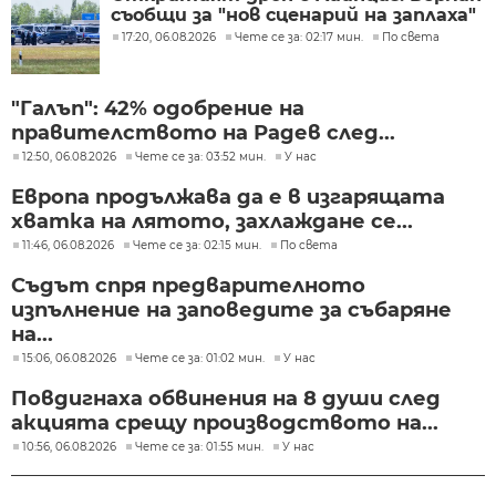
съобщи за "нов сценарий на заплаха"
17:20, 06.08.2026
Чете се за: 02:17 мин.
По света
"Галъп": 42% одобрение на
правителството на Радев след...
12:50, 06.08.2026
Чете се за: 03:52 мин.
У нас
Европа продължава да е в изгарящата
хватка на лятото, захлаждане се...
11:46, 06.08.2026
Чете се за: 02:15 мин.
По света
Съдът спря предварителното
изпълнение на заповедите за събаряне
на...
15:06, 06.08.2026
Чете се за: 01:02 мин.
У нас
Повдигнаха обвинения на 8 души след
акцията срещу производството на...
10:56, 06.08.2026
Чете се за: 01:55 мин.
У нас