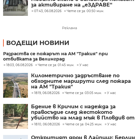
за активиране на „еЗДРАВЕ“
07:43, 06.08.2026
Чете се за: 00:50 мин.
Реклама
ВОДЕЩИ НОВИНИ
Разраства се пожарът на АМ "Тракия" при
отбивката за Велинград
18:03, 06.08.2026
Чете се за: 01:45 мин.
У нас
Километрично задръстване по
обходните маршрути след пожара
на АМ "Тракия"
18:19, 06.08.2026
Чете се за: 03:05 мин.
У нас
Бдение в Кричим с надежда за
правосъдие след жестокото
убийство на млад мъж в Пловдив от
тийнейджъри
18:10, 06.08.2026
Чете се за: 04:25 мин.
У нас
Откритият дрон в Лайпциг: Берлин