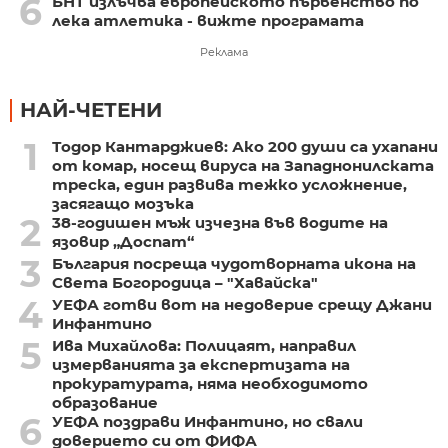
6
БНТ излъчва европейското първенство по
лека атлетика - вижте програмата
Реклама
НАЙ-ЧЕТЕНИ
1
Тодор Кантарджиев: Ако 200 души са ухапани
от комар, носещ вируса на Западнонилската
треска, един развива тежко усложнение,
засягащо мозъка
2
38-годишен мъж изчезна във водите на
язовир „Доспат“
3
България посреща чудотворната икона на
Света Богородица – "Хавайска"
4
УЕФА готви вот на недоверие срещу Джани
Инфантино
5
Ива Михайлова: Полицаят, направил
измерванията за експертизата на
прокуратурата, няма необходимото
образование
6
УЕФА поздрави Инфантино, но свали
доверието си от ФИФА