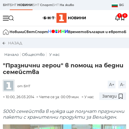
БНТ
БНТ
НОВИНИ
БНТ
Спорт
БНТ
На живо
BG
7
0
Новини
Свят
Спорт
Времето
България и еврото
Би
НАЗАД
Начало
Общество
У нас
"Празнични герои" в помощ на бедни
семейства
A+
A-
от БНТ
Запази
10:00, 26.03.2014
Чете се за: 00:09 мин.
У нас
5000 семейства в нужда ще получат празнични
пакети с хранителни продукти за Великден.