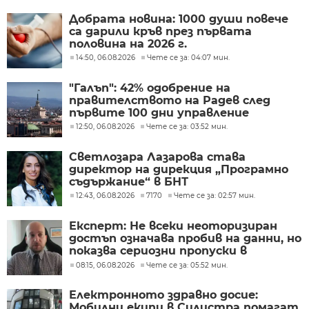
Добрата новина: 1000 души повече
са дарили кръв през първата
половина на 2026 г.
14:50, 06.08.2026
Чете се за: 04:07 мин.
"Галъп": 42% одобрение на
правителството на Радев след
първите 100 дни управление
12:50, 06.08.2026
Чете се за: 03:52 мин.
Светлозара Лазарова става
директор на дирекция „Програмно
съдържание“ в БНТ
12:43, 06.08.2026
7170
Чете се за: 02:57 мин.
Експерт: Не всеки неоторизиран
достъп означава пробив на данни, но
показва сериозни пропуски в
киберсигурността
08:15, 06.08.2026
Чете се за: 05:52 мин.
Електронното здравно досие:
Мобилни екипи в Силистра помагат