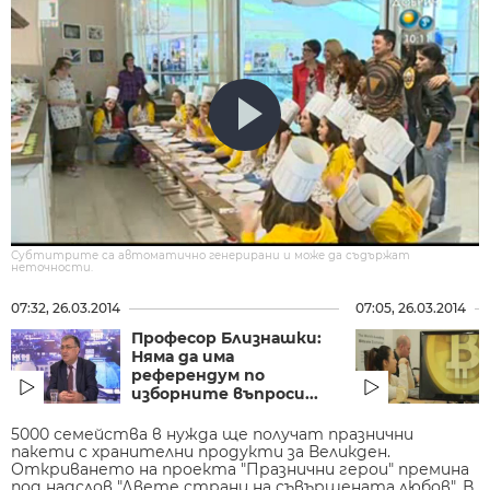
Субтитрите са автоматично генерирани и може да съдържат
неточности.
07:32, 26.03.2014
07:05, 26.03.2014
Професор Близнашки:
Няма да има
референдум по
изборните въпроси...
5000 семейства в нужда ще получат празнични
пакети с хранителни продукти за Великден.
Откриването на проекта "Празнични герои" премина
под надслов "Двете страни на съвършената любов". В