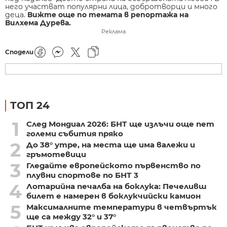
него участват популярни лица, добротворци и много
деца.
Вижте още по темата в репортажа на
Вилхема Дурева.
Реклама
Сподели
ТОП 24
1
След Мондиал 2026: БНТ ще излъчи още пет
големи събития пряко
2
До 38° утре, на места ще има валежи и
гръмотевици
3
Гледайте европейското първенство по
плувни спортове по БНТ 3
4
Лотарийна печалба на боклука: Печеливш
билет е намерен в боклукчийски камион
5
Максималните температури в четвъртък
ще са между 32° и 37°