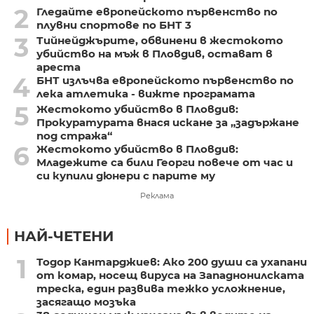
2
Гледайте европейското първенство по
плувни спортове по БНТ 3
3
Тийнейджърите, обвинени в жестокото
убийство на мъж в Пловдив, остават в
ареста
4
БНТ излъчва европейското първенство по
лека атлетика - вижте програмата
5
Жестокото убийство в Пловдив:
Прокуратурата внася искане за „задържане
под стража“
6
Жестокото убийство в Пловдив:
Младежите са били Георги повече от час и
си купили дюнери с парите му
Реклама
НАЙ-ЧЕТЕНИ
1
Тодор Кантарджиев: Ако 200 души са ухапани
от комар, носещ вируса на Западнонилската
треска, един развива тежко усложнение,
засягащо мозъка