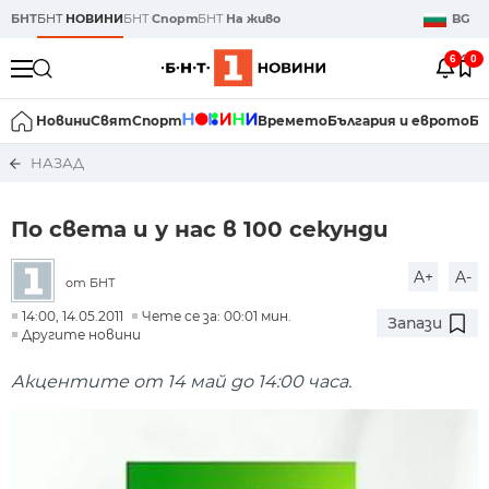
БНТ
БНТ
НОВИНИ
БНТ
Спорт
БНТ
На живо
BG
6
0
Новини
Свят
Спорт
Времето
България и еврото
Би
НАЗАД
По света и у нас в 100 секунди
A+
A-
от БНТ
14:00, 14.05.2011
Чете се за: 00:01 мин.
Запази
Другите новини
Акцентите от 14 май до 14:00 часа.