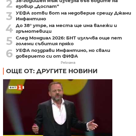
2
38-годишен мъж изчезна във водите на
язовир „Доспат“
3
УЕФА готви вот на недоверие срещу Джани
Инфантино
4
До 38° утре, на места ще има валежи и
гръмотевици
5
След Мондиал 2026: БНТ излъчва още пет
големи събития пряко
6
УЕФА поздрави Инфантино, но свали
доверието си от ФИФА
Реклама
ОЩЕ ОТ: ДРУГИТЕ НОВИНИ