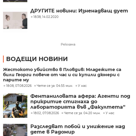
ДРУГИТЕ новини: Изненадващ дует
18:38, 14.02.2020
Реклама
ВОДЕЩИ НОВИНИ
Жестокото убийство в Пловдив: Младежите са
били Георги повече от час и си купили дюнери с
парите му
18:08, 07.08.2026
Чете се за: 04:55 мин.
У нас
Фентаниловата афера: Агенти под
прикритие стигнаха до
лабораторията във „Факултета“
18:02, 07.08.2026
Чете се за: 04:20 мин.
У нас
Разследват побой и унижение над
дете в Радомир