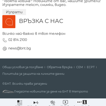
"Твоята новина"! Новините от вас, нашите зрители!
Изпратете текст, снимки, видео.
Изпрати
ВРЪЗКА С НАС
Всичко най-важно в твоя телефон
02 814 2100
news@bnt.bg
Общи условия за ползване
Обратна връзка
СЕМ
ECPT
Политика за защита на личните данни
©БНТ. Всички права запазени
Гледайте новините за деня на БНТ в Метрото