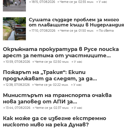
18:15, 07.08.2026
Чете се за: 02:55 мин.
У нас
Сушата създаде проблем за много
от плаващите къщи в Нидерландия
17:10, 07.08.2026
Чете се за: 01:50 мин.
По света
Окръжната прокуратура в Русе поиска
арест за петима от участниците...
10:59, 07.08.2026
Чете се за: 02:50 мин.
У нас
Пожарът на „Тракия“: Екипи
продължават да следят, за да...
12:38, 07.08.2026
Чете се за: 02:22 мин.
У нас
Министърът на транспорта очаква
нова заповед от АПИ за...
13:44, 07.08.2026
Чете се за: 02:37 мин.
У нас
Как може да се избегне екстремно
ниското ниво на река Дунав?