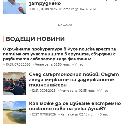
затруднено
10:50, 07.08.2026
Чете се за: 04:07 мин.
Реклама
ВОДЕЩИ НОВИНИ
Окръжната прокуратура в Русе поиска арест за
петима от участниците в групите, свързани с
разбитата лаборатория за фентанил
10:59, 07.08.2026
Чете се за: 02:50 мин.
У нас
След смъртоносния побой: Съдът
гледа мерките на задържаните
тийнейджъри
12:21, 07.08.2026
Чете се за: 02:55 мин.
У нас
Как може да се избегне екстремно
ниското ниво на река Дунав?
12:27, 07.08.2026
Чете се за: 02:45 мин.
У нас