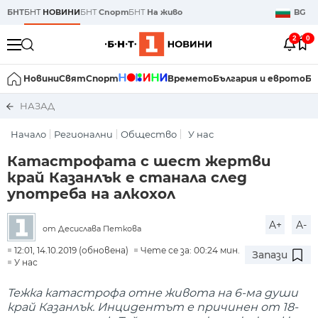
БНТ
БНТ
НОВИНИ
БНТ
Спорт
БНТ
На живо
BG
2
0
Новини
Свят
Спорт
Времето
България и еврото
Би
НАЗАД
Начало
Регионални
Общество
У нас
Катастрофата с шест жертви
край Казанлък е станала след
употреба на алкохол
A+
A-
от Десислава Петкова
12:01, 14.10.2019 (обновена)
Чете се за: 00:24 мин.
Запази
У нас
Тежка катастрофа отне живота на 6-ма души
край Казанлък. Инцидентът е причинен от 18-