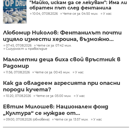
"Майко, искам да се лекувам": Има ли
обратен път след фентанила
10:04, 07.08.2026
Чете се за: 04:50 мин.
У нас
Любомир Николов: Фентанилът почти
изцяло измести хероина, възможно...
07:45, 07.08.2026
Чете се за: 07:42 мин.
Сигурност и правосъдие
Малолетни деца биха свой връстник в
Радомир
11:56, 07.08.2026
Чете се за: 00:45 мин.
У нас
Как да овладеем агресията при опасни
породи кучета?
10:20, 07.08.2026
Чете се за: 05:00 мин.
У нас
Евтим Милошев: Национален фонд
„Култура“ се нуждае от...
09:00, 07.08.2026 (обновена)
Чете се за: 13:57 мин.
У нас