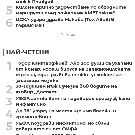
мъж в Пловдив
5
Километрично задръстване по обходните
маршрути след пожара на АМ "Тракия"
6
ЦСКА удари здраво Макаби (Тел Авив) в
първия мач
Реклама
НАЙ-ЧЕТЕНИ
1
Тодор Кантарджиев: Ако 200 души са ухапани
от комар, носещ вируса на Западнонилската
треска, един развива тежко усложнение,
засягащо мозъка
2
38-годишен мъж изчезна във водите на
язовир „Доспат“
3
УЕФА готви вот на недоверие срещу Джани
Инфантино
4
До 38° утре, на места ще има валежи и
гръмотевици
5
УЕФА поздрави Инфантино, но свали
доверието си от ФИФА