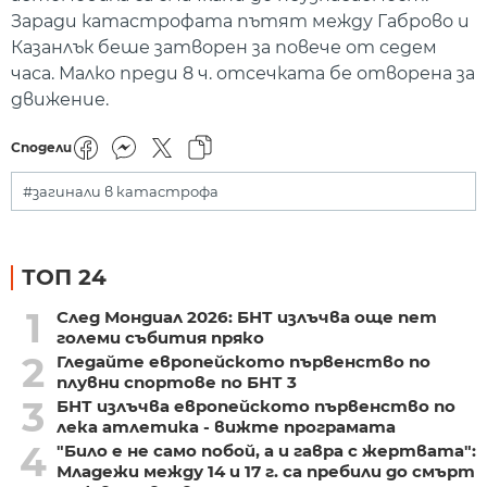
Заради катастрофата пътят между Габрово и
Казанлък беше затворен за повече от седем
часа. Малко преди 8 ч. отсечката бе отворена за
движение.
Сподели
#загинали в катастрофа
ТОП 24
1
След Мондиал 2026: БНТ излъчва още пет
големи събития пряко
2
Гледайте европейското първенство по
плувни спортове по БНТ 3
3
БНТ излъчва европейското първенство по
лека атлетика - вижте програмата
4
"Било е не само побой, а и гавра с жертвата":
Младежи между 14 и 17 г. са пребили до смърт