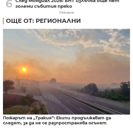
6
След Мондиал 2026: БНТ излъчва още пет
големи събития пряко
Реклама
ОЩЕ ОТ: РЕГИОНАЛНИ
Пожарът на „Тракия“: Екипи продължават да
следят, за да не се разпространява огънят