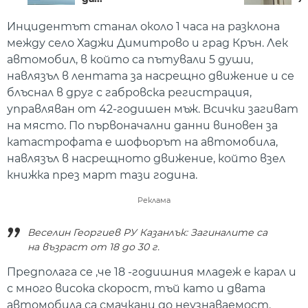
Инцидентът станал около 1 часа на разклона
между село Хаджи Димитрово и град Крън. Лек
автомобил, в който са пътували 5 души,
навлязъл в лентата за насрещно движение и се
блъснал в друг с габровска регистрация,
управляван от 42-годишен мъж. Всички загиват
на място. По първоначални данни виновен за
катастрофата е шофьорът на автомобила,
навлязъл в насрещното движение, който взел
книжка през март тази година.
Реклама
Веселин Георгиев РУ Казанлък: Загиналите са
на възраст от 18 до 30 г.
Предполага се ,че 18 -годишния младеж е карал и
с много висока скорост, тъй като и двата
автомобила са смачкани до неузнаваемост.