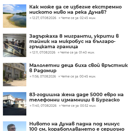
Как може да се избегне екстремно
ниското ниво на река Дунав?
12:27, 07.08.2026
Чете се за: 02:45 мин.
Задържаха 8 мигранти, укрити в
тайник на микробус на българо-
гръцката граница
12:11, 07.08.2026
Чете се за: 01:40 мин.
Малолетни деца биха свой връстник
в Радомир
11:56, 07.08.2026
Чете се за: 00:45 мин.
83-годишна жена даде 5000 евро на
телефонни измамници в Бургаско
11:40, 07.08.2026
Чете се за: 00:52 мин.
Нивото на Дунав падна под минус
100 см, корабоплаването е сериозно