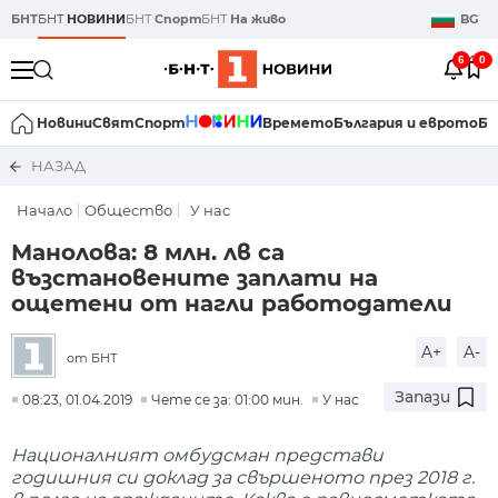
БНТ
БНТ
НОВИНИ
БНТ
Спорт
БНТ
На живо
BG
6
0
Новини
Свят
Спорт
Времето
България и еврото
Би
НАЗАД
Начало
Общество
У нас
Манолова: 8 млн. лв са
възстановените заплати на
ощетени от нагли работодатели
A+
A-
от БНТ
Запази
08:23, 01.04.2019
Чете се за: 01:00 мин.
У нас
Националният омбудсман представи
годишния си доклад за свършеното през 2018 г.