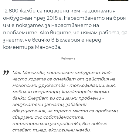
12 800 жалби са подадени към националния
омбудсман през 2018 г. Нарастването на броя
им е показател за нарастването на
проблемите. Ако видите, че нямам работа, да
знаете, че всичко в България е наред,
коментира Манолова.
Реклама
Мая Манолова, национален омбудсман: Най-
често хората се оплакват от действия на
монополни дружества - топлофикации, ВиК,
мобилни оператори, колекторски фирми,
банки. Следват ги социални проблеми -
неизплатени заплати, забавени
обезщетения, на трето място са проблеми,
свързани със собствеността,
териториални устройства, все повече
стават т.нар. екологични жалби.