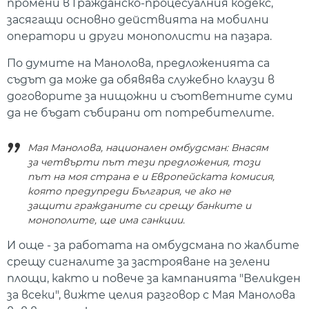
промени в Гражданско-процесуалния кодекс,
засягащи основно действията на мобилни
оператори и други монополисти на пазара.
По думите на Манолова, предложенията са
съдът да може да обявява служебно клаузи в
договорите за нищожни и съответните суми
да не бъдат събирани от потребителите.
Мая Манолова, национален омбудсман: Внасям
за четвърти път тези предложения, този
път на моя страна е и Европейската комисия,
която предупреди България, че ако не
защити гражданите си срещу банките и
монополите, ще има санкции.
И още - за работата на омбудсмана по жалбите
срещу сигналите за застрояване на зелени
площи, както и повече за кампанията "Великден
за всеки", вижте целия разговор с Мая Манолова