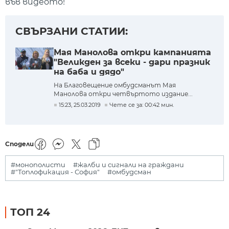
във видеото!
СВЪРЗАНИ СТАТИИ:
Мая Манолова откри кампанията
"Великден за всеки - дари празник
на баба и дядо"
На Благовещение омбудсманът Мая
Манолова откри четвъртото издание...
15:23, 25.03.2019
Чете се за: 00:42 мин.
Сподели
#монополисти
#жалби и сигнали на граждани
#"Топлофикация - София"
#омбудсман
ТОП 24