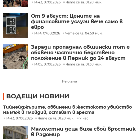
14:43, 07.08.2026
Чете се за: 01:20 мин.
От 9 август: Цените на
финансовите услуги вече само в
евро
14:14, 07.08.2026
Чете се за: 04:50 мин.
Заради пропаднал общински път е
обявено частично бедствено
положение в Перник до 24 август
14:05, 07.08.2026
Чете се за: 01:30 мин.
Реклама
ВОДЕЩИ НОВИНИ
Тийнейджърите, обвинени в жестокото убийство
на мъж в Пловдив, остават в ареста
14:43, 07.08.2026
Чете се за: 01:20 мин.
У нас
Малолетни деца биха свой връстник
в Радомир