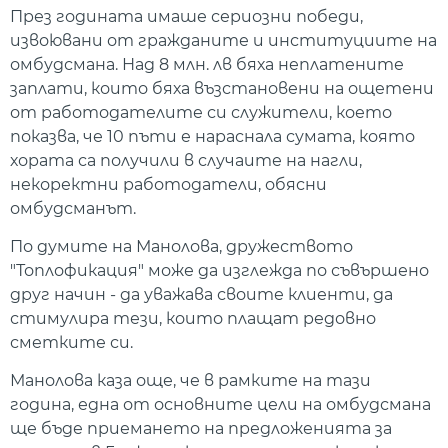
През годината имаше сериозни победи,
извоювани от гражданите и институциите на
омбудсмана. Над 8 млн. лв бяха неплатените
заплати, които бяха възстановени на ощетени
от работодателите си служители, което
показва, че 10 пъти е нараснала сумата, която
хората са получили в случаите на нагли,
некоректни работодатели, обясни
омбудсманът.
По думите на Манолова, дружеството
"Топлофикация" може да изглежда по съвършено
друг начин - да уважава своите клиенти, да
стимулира тези, които плащат редовно
сметките си.
Манолова каза още, че в рамките на тази
година, една от основните цели на омбудсмана
ще бъде приемането на предложенията за