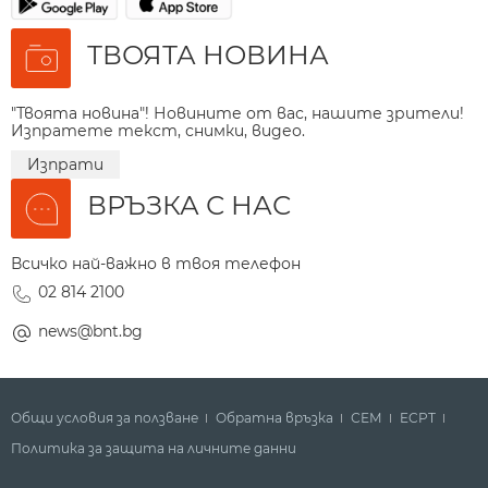
ТВОЯТА НОВИНА
"Твоята новина"! Новините от вас, нашите зрители!
Изпратете текст, снимки, видео.
Изпрати
ВРЪЗКА С НАС
Всичко най-важно в твоя телефон
02 814 2100
news@bnt.bg
Общи условия за ползване
Обратна връзка
СЕМ
ECPT
Политика за защита на личните данни