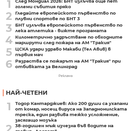
1
След Мондиал 2026: БНТ излъчва още пет
големи събития пряко
2
Гледайте европейското първенство по
плувни спортове по БНТ 3
3
БНТ излъчва европейското първенство по
лека атлетика - вижте програмата
4
Километрично задръстване по обходните
маршрути след пожара на АМ "Тракия"
5
ЦСКА удари здраво Макаби (Тел Авив) в
първия мач
6
Разраства се пожарът на АМ "Тракия" при
отбивката за Велинград
Реклама
НАЙ-ЧЕТЕНИ
1
Тодор Кантарджиев: Ако 200 души са ухапани
от комар, носещ вируса на Западнонилската
треска, един развива тежко усложнение,
засягащо мозъка
2
38-годишен мъж изчезна във водите на