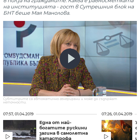
в полза на гражданите. Каква е равносметката
на институцията - гост в Сутрешния блок на
БНТ беше Мая Манолова.
Субтитрите са автоматично генерирани и може да съдържат
неточности.
07:57, 01.04.2019
07:26, 01.04.2019
Една от най-
У
богатите рускини
о
загина в самолетна
п
катастрофа
и