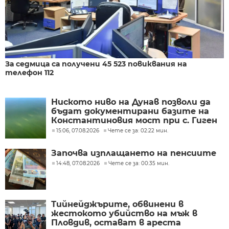
За седмица са получени 45 523 повиквания на
телефон 112
Ниското ниво на Дунав позволи да
бъдат документирани базите на
Константиновия мост при с. Гиген
15:06, 07.08.2026
Чете се за: 02:22 мин.
Започва изплащането на пенсиите
14:48, 07.08.2026
Чете се за: 00:35 мин.
Тийнейджърите, обвинени в
жестокото убийство на мъж в
Пловдив, остават в ареста