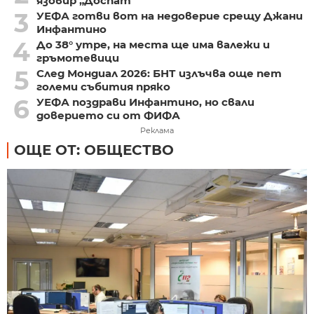
язовир „Доспат“
3
УЕФА готви вот на недоверие срещу Джани
Инфантино
4
До 38° утре, на места ще има валежи и
гръмотевици
5
След Мондиал 2026: БНТ излъчва още пет
големи събития пряко
6
УЕФА поздрави Инфантино, но свали
доверието си от ФИФА
Реклама
ОЩЕ ОТ: ОБЩЕСТВО