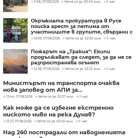
11:56, 07.08.2026
Чете се за: 00:45 мин.
У нас
Окръжната прокуратура в Русе
поиска арест за петима от
участниците в групите, свързани с
разбитата лаборатория за
10:59, 07.08.2026
Чете се за: 02:50 мин.
У нас
фентанил
Пожарът на „Тракия“: Екипи
продължават да следят, за да не се
разпространява огънят
12:38, 07.08.2026
Чете се за: 02:22 мин.
У нас
Министърът на транспорта очаква
нова заповед от АПИ за...
13:44, 07.08.2026
Чете се за: 02:37 мин.
У нас
Как може да се избегне екстремно
ниското ниво на река Дунав?
12:27, 07.08.2026
Чете се за: 02:45 мин.
У нас
Над 260 пострадали от наводненията